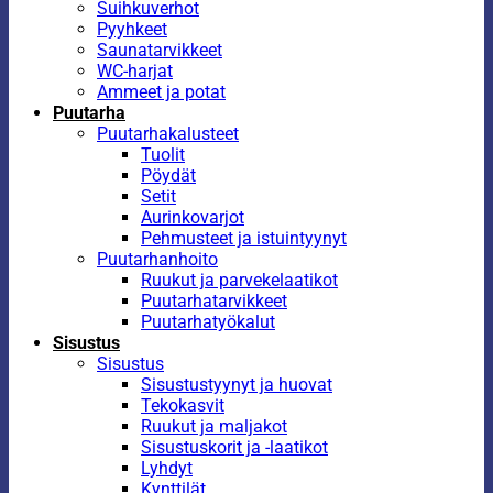
Suihkuverhot
Pyyhkeet
Saunatarvikkeet
WC-harjat
Ammeet ja potat
Puutarha
Puutarhakalusteet
Tuolit
Pöydät
Setit
Aurinkovarjot
Pehmusteet ja istuintyynyt
Puutarhanhoito
Ruukut ja parvekelaatikot
Puutarhatarvikkeet
Puutarhatyökalut
Sisustus
Sisustus
Sisustustyynyt ja huovat
Tekokasvit
Ruukut ja maljakot
Sisustuskorit ja -laatikot
Lyhdyt
Kynttilät