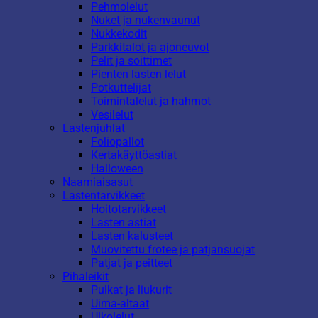
Pehmolelut
Nuket ja nukenvaunut
Nukkekodit
Parkkitalot ja ajoneuvot
Pelit ja soittimet
Pienten lasten lelut
Potkuttelijat
Toimintalelut ja hahmot
Vesilelut
Lastenjuhlat
Foliopallot
Kertakäyttöastiat
Halloween
Naamiaisasut
Lastentarvikkeet
Hoitotarvikkeet
Lasten astiat
Lasten kalusteet
Muovitettu frotee ja patjansuojat
Patjat ja peitteet
Pihaleikit
Pulkat ja liukurit
Uima-altaat
Ulkolelut