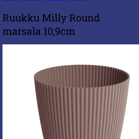
Ruukku Milly Round
marsala 10,9cm