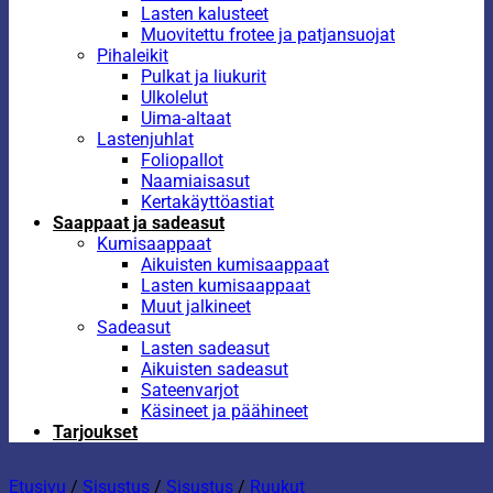
Lasten kalusteet
Muovitettu frotee ja patjansuojat
Pihaleikit
Pulkat ja liukurit
Ulkolelut
Uima-altaat
Lastenjuhlat
Foliopallot
Naamiaisasut
Kertakäyttöastiat
Saappaat ja sadeasut
Kumisaappaat
Aikuisten kumisaappaat
Lasten kumisaappaat
Muut jalkineet
Sadeasut
Lasten sadeasut
Aikuisten sadeasut
Sateenvarjot
Käsineet ja päähineet
Tarjoukset
Etusivu
/
Sisustus
/
Sisustus
/
Ruukut