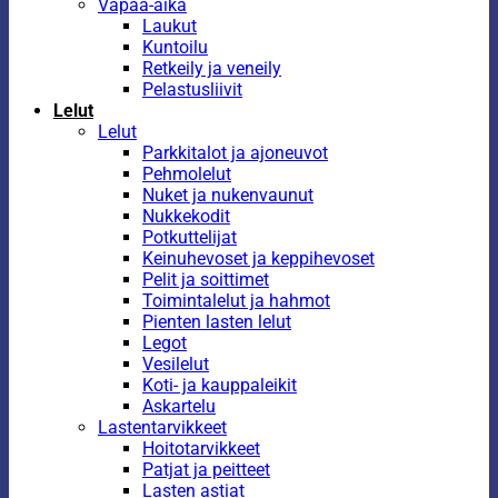
Vapaa-aika
Laukut
Kuntoilu
Retkeily ja veneily
Pelastusliivit
Lelut
Lelut
Parkkitalot ja ajoneuvot
Pehmolelut
Nuket ja nukenvaunut
Nukkekodit
Potkuttelijat
Keinuhevoset ja keppihevoset
Pelit ja soittimet
Toimintalelut ja hahmot
Pienten lasten lelut
Legot
Vesilelut
Koti- ja kauppaleikit
Askartelu
Lastentarvikkeet
Hoitotarvikkeet
Patjat ja peitteet
Lasten astiat