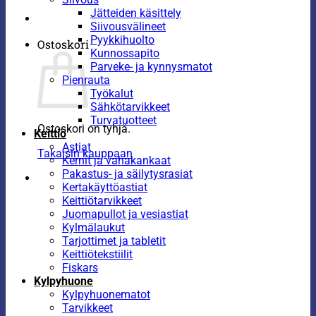
Jätteiden käsittely
Siivousvälineet
Pyykkihuolto
Ostoskori
Kunnossapito
Parveke- ja kynnysmatot
Pienrauta
Työkalut
Sähkötarvikkeet
Turvatuotteet
Ostoskori on tyhjä.
Keittiö
Astiat
Takaisin kauppaan
Kernit ja vahakankaat
Pakastus- ja säilytysrasiat
Kertakäyttöastiat
Keittiötarvikkeet
Juomapullot ja vesiastiat
Kylmälaukut
Tarjottimet ja tabletit
Keittiötekstiilit
Fiskars
Kylpyhuone
Kylpyhuonematot
Tarvikkeet