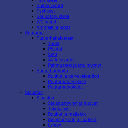
Tarvikkeet
Suihkuverhot
Pyyhkeet
Saunatarvikkeet
WC-harjat
Ammeet ja potat
Puutarha
Puutarhakalusteet
Tuolit
Pöydät
Setit
Aurinkovarjot
Pehmusteet ja istuintyynyt
Puutarhanhoito
Ruukut ja parvekelaatikot
Puutarhatarvikkeet
Puutarhatyökalut
Sisustus
Sisustus
Sisustustyynyt ja huovat
Tekokasvit
Ruukut ja maljakot
Sisustuskorit ja -laatikot
Lyhdyt