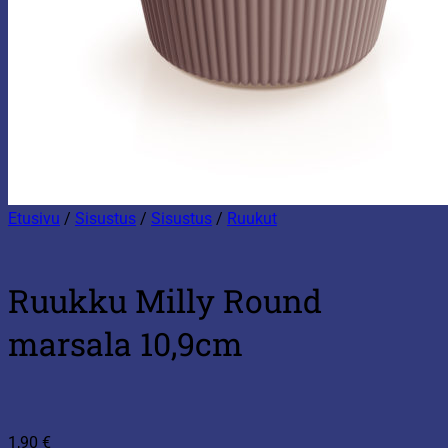
Etusivu
/
Sisustus
/
Sisustus
/
Ruukut
Ruukku Milly Round
marsala 10,9cm
1,90
€