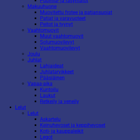
Puuvilla- ja räsymatot
Makuuhuone
Muovitettu frotee ja patjansuojat
Patjat ja varavuoteet
Peitot ja tyynyt
Vaahtomuovit
Muut vaahtomuovit
Solumuovilevyt
Vaahtomuovilevyt
Joulu
Juhlat
Lahjaideat
Juhlatarvikkeet
Pääsiäinen
Vapaa-aika
Kuntoilu
Laukut
Retkeily ja veneily
Lelut
Lelut
Askartelu
Keinuhevoset ja keppihevoset
Koti- ja kauppaleikit
Legot