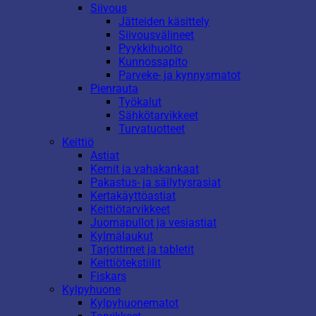
Siivous
Jätteiden käsittely
Siivousvälineet
Pyykkihuolto
Kunnossapito
Parveke- ja kynnysmatot
Pienrauta
Työkalut
Sähkötarvikkeet
Turvatuotteet
Keittiö
Astiat
Kernit ja vahakankaat
Pakastus- ja säilytysrasiat
Kertakäyttöastiat
Keittiötarvikkeet
Juomapullot ja vesiastiat
Kylmälaukut
Tarjottimet ja tabletit
Keittiötekstiilit
Fiskars
Kylpyhuone
Kylpyhuonematot