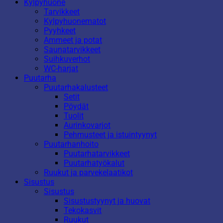
Kylpyhuone
Tarvikkeet
Kylpyhuonematot
Pyyhkeet
Ammeet ja potat
Saunatarvikkeet
Suihkuverhot
WC-harjat
Puutarha
Puutarhakalusteet
Setit
Pöydät
Tuolit
Aurinkovarjot
Pehmusteet ja istuintyynyt
Puutarhanhoito
Puutarhatarvikkeet
Puutarhatyökalut
Ruukut ja parvekelaatikot
Sisustus
Sisustus
Sisustustyynyt ja huovat
Tekokasvit
Ruukut