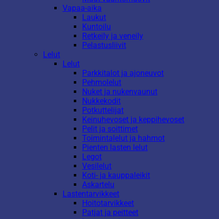
Vapaa-aika
Laukut
Kuntoilu
Retkeily ja veneily
Pelastusliivit
Lelut
Lelut
Parkkitalot ja ajoneuvot
Pehmolelut
Nuket ja nukenvaunut
Nukkekodit
Potkuttelijat
Keinuhevoset ja keppihevoset
Pelit ja soittimet
Toimintalelut ja hahmot
Pienten lasten lelut
Legot
Vesilelut
Koti- ja kauppaleikit
Askartelu
Lastentarvikkeet
Hoitotarvikkeet
Patjat ja peitteet