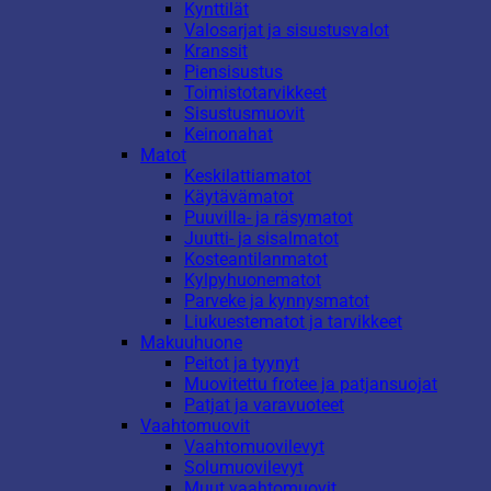
Kynttilät
Valosarjat ja sisustusvalot
Kranssit
Piensisustus
Toimistotarvikkeet
Sisustusmuovit
Keinonahat
Matot
Keskilattiamatot
Käytävämatot
Puuvilla- ja räsymatot
Juutti- ja sisalmatot
Kosteantilanmatot
Kylpyhuonematot
Parveke ja kynnysmatot
Liukuestematot ja tarvikkeet
Makuuhuone
Peitot ja tyynyt
Muovitettu frotee ja patjansuojat
Patjat ja varavuoteet
Vaahtomuovit
Vaahtomuovilevyt
Solumuovilevyt
Muut vaahtomuovit