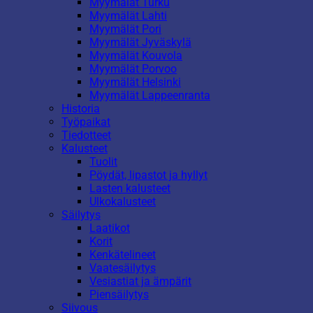
Myymälät Turku
Myymälät Lahti
Myymälät Pori
Myymälät Jyväskylä
Myymälät Kouvola
Myymälät Porvoo
Myymälät Helsinki
Myymälät Lappeenranta
Historia
Työpaikat
Tiedotteet
Kalusteet
Tuolit
Pöydät, lipastot ja hyllyt
Lasten kalusteet
Ulkokalusteet
Säilytys
Laatikot
Korit
Kenkätelineet
Vaatesäilytys
Vesiastiat ja ämpärit
Piensäilytys
Siivous