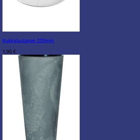
Kukkalautanen 200mm
1,90
€