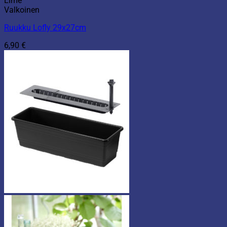
Lime
Valkoinen
Ruukku Lofly 29x27cm
6,90
€