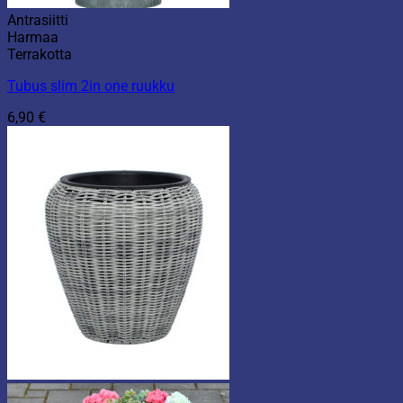
Antrasiitti
Harmaa
Terrakotta
Tubus slim 2in one ruukku
6,90
€