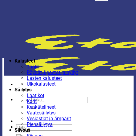
Kalusteet
Tuolit
Pöydät, lipastot ja hyllyt
Lasten kalusteet
Ulkokalusteet
Säilytys
Laatikot
Etsi:
Korit
Kenkätelineet
Vaatesäilytys
Vesiastiat ja ämpärit
Piensäilytys
Etsi:
Siivous
Siivous