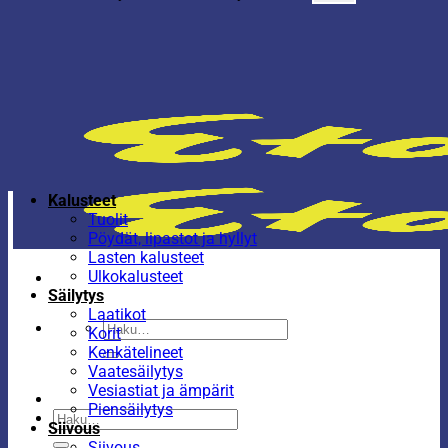
Kalusteet
Tuolit
Pöydät, lipastot ja hyllyt
Lasten kalusteet
Ulkokalusteet
Säilytys
Laatikot
Etsi:
Korit
Kenkätelineet
Vaatesäilytys
Vesiastiat ja ämpärit
Piensäilytys
Etsi:
Siivous
Siivous