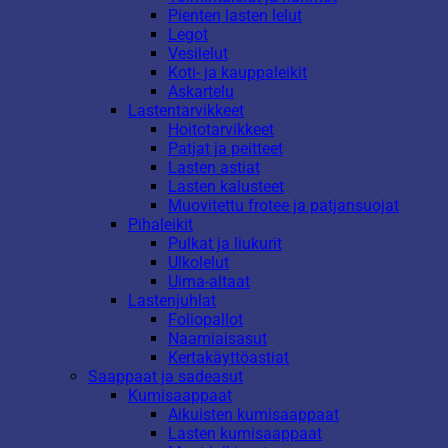
Pienten lasten lelut
Legot
Vesilelut
Koti- ja kauppaleikit
Askartelu
Lastentarvikkeet
Hoitotarvikkeet
Patjat ja peitteet
Lasten astiat
Lasten kalusteet
Muovitettu frotee ja patjansuojat
Pihaleikit
Pulkat ja liukurit
Ulkolelut
Uima-altaat
Lastenjuhlat
Foliopallot
Naamiaisasut
Kertakäyttöastiat
Saappaat ja sadeasut
Kumisaappaat
Aikuisten kumisaappaat
Lasten kumisaappaat