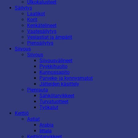
Ulkokalusteet
Säilytys
Laatikot
Korit
Kenkätelineet
Vaatesäilytys
Vesiastiat ja ämpärit
Piensäilytys
Siivous
Siivous
Siivousvälineet
Pyykkihuolto
Kunnossapito
Parveke- ja kynnysmatot
Jätteiden käsittely
Pienrauta
Sähkötarvikkeet
Turvatuotteet
Työkalut
Keittiö
Astiat
Arabia
Iittala
Keittiötarvikkeet