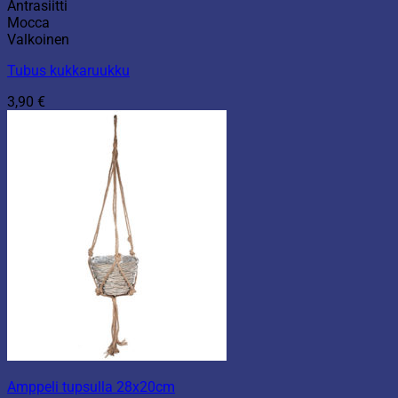
Antrasiitti
Mocca
Valkoinen
Tubus kukkaruukku
3,90
€
Amppeli tupsulla 28x20cm