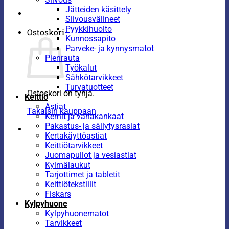
Jätteiden käsittely
Siivousvälineet
Pyykkihuolto
Ostoskori
Kunnossapito
Parveke- ja kynnysmatot
Pienrauta
Työkalut
Sähkötarvikkeet
Turvatuotteet
Ostoskori on tyhjä.
Keittiö
Astiat
Takaisin kauppaan
Kernit ja vahakankaat
Pakastus- ja säilytysrasiat
Kertakäyttöastiat
Keittiötarvikkeet
Juomapullot ja vesiastiat
Kylmälaukut
Tarjottimet ja tabletit
Keittiötekstiilit
Fiskars
Kylpyhuone
Kylpyhuonematot
Tarvikkeet