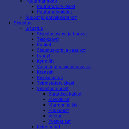
Puutarhanhoito
Puutarhatarvikkeet
Puutarhatyökalut
Ruukut ja parvekelaatikot
Sisustus
Sisustus
Sisustustyynyt ja huovat
Tekokasvit
Ruukut
Sisustuskorit ja -laatikot
Lyhdyt
Kynttilät
Valosarjat ja sisustusvalot
Kranssit
Piensisustus
Toimistotarvikkeet
Sisustusmuovit
Staattiset kalvot
Kuviolliset
Marmori ja kivi
Puukuosit
Velour
Yksiväriset
Keinonahat