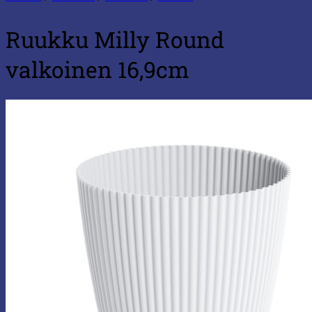
Ruukku Milly Round
valkoinen 16,9cm