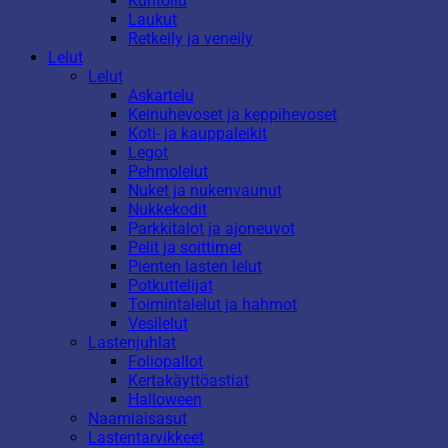
Kuntoilu
Laukut
Retkeily ja veneily
Lelut
Lelut
Askartelu
Keinuhevoset ja keppihevoset
Koti- ja kauppaleikit
Legot
Pehmolelut
Nuket ja nukenvaunut
Nukkekodit
Parkkitalot ja ajoneuvot
Pelit ja soittimet
Pienten lasten lelut
Potkuttelijat
Toimintalelut ja hahmot
Vesilelut
Lastenjuhlat
Foliopallot
Kertakäyttöastiat
Halloween
Naamiaisasut
Lastentarvikkeet