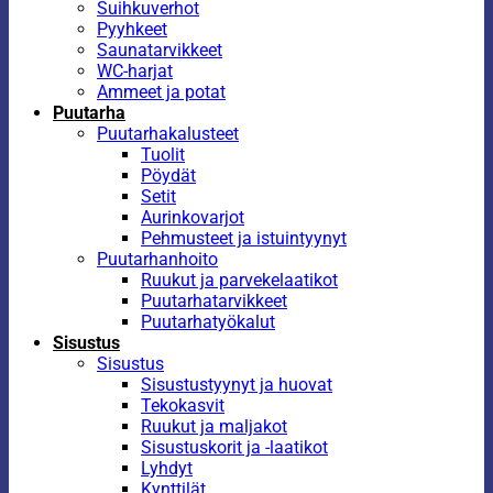
Suihkuverhot
Pyyhkeet
Saunatarvikkeet
WC-harjat
Ammeet ja potat
Puutarha
Puutarhakalusteet
Tuolit
Pöydät
Setit
Aurinkovarjot
Pehmusteet ja istuintyynyt
Puutarhanhoito
Ruukut ja parvekelaatikot
Puutarhatarvikkeet
Puutarhatyökalut
Sisustus
Sisustus
Sisustustyynyt ja huovat
Tekokasvit
Ruukut ja maljakot
Sisustuskorit ja -laatikot
Lyhdyt
Kynttilät