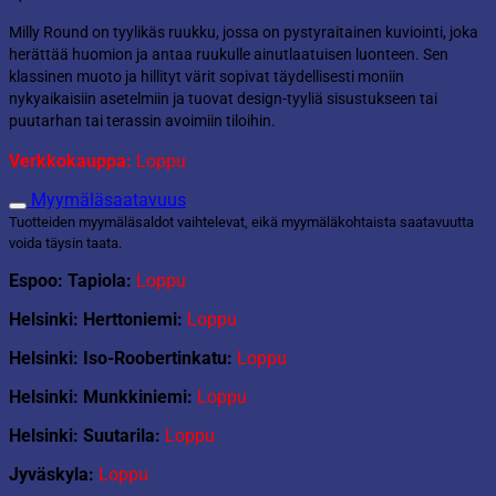
Milly Round on tyylikäs ruukku, jossa on pystyraitainen kuviointi, joka
herättää huomion ja antaa ruukulle ainutlaatuisen luonteen. Sen
klassinen muoto ja hillityt värit sopivat täydellisesti moniin
nykyaikaisiin asetelmiin ja tuovat design-tyyliä sisustukseen tai
puutarhan tai terassin avoimiin tiloihin.
Verkkokauppa:
Loppu
Myymäläsaatavuus
Tuotteiden myymäläsaldot vaihtelevat, eikä myymäläkohtaista saatavuutta
voida täysin taata.
Espoo: Tapiola:
Loppu
Helsinki: Herttoniemi:
Loppu
Helsinki: Iso-Roobertinkatu:
Loppu
Helsinki: Munkkiniemi:
Loppu
Helsinki: Suutarila:
Loppu
Jyväskyla:
Loppu