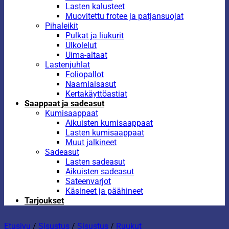
Lasten kalusteet
Muovitettu frotee ja patjansuojat
Pihaleikit
Pulkat ja liukurit
Ulkolelut
Uima-altaat
Lastenjuhlat
Foliopallot
Naamiaisasut
Kertakäyttöastiat
Saappaat ja sadeasut
Kumisaappaat
Aikuisten kumisaappaat
Lasten kumisaappaat
Muut jalkineet
Sadeasut
Lasten sadeasut
Aikuisten sadeasut
Sateenvarjot
Käsineet ja päähineet
Tarjoukset
Etusivu
/
Sisustus
/
Sisustus
/
Ruukut