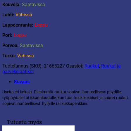
Kouvola:
Saatavissa
Lahti:
Vähissä
Lappeenranta:
Loppu
Pori:
Loppu
Porvoo:
Saatavissa
Turku:
Vähissä
Tuotetunnus (SKU):
21663227
Osastot:
Ruukut
,
Ruukut ja
parvekelaatikot
Kuvaus
Useita eri kokoja. Pienimmät ruukut sopivat ihanteellisesti pöydille,
työpöydälle tai ikkunalaudalle, kun taas keskikokoiset ja suuret ruukut
sopivat ihanteellisesti hyllyille tai kukkapenkkiin.
Tutustu myös