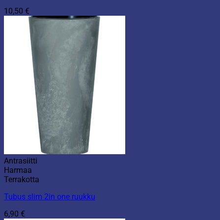
10,50
€
Antrasiitti
Harmaa
Terrakotta
Tubus slim 2in one ruukku
6,90
€