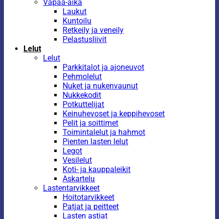
Vapaa-aika
Laukut
Kuntoilu
Retkeily ja veneily
Pelastusliivit
Lelut
Lelut
Parkkitalot ja ajoneuvot
Pehmolelut
Nuket ja nukenvaunut
Nukkekodit
Potkuttelijat
Keinuhevoset ja keppihevoset
Pelit ja soittimet
Toimintalelut ja hahmot
Pienten lasten lelut
Legot
Vesilelut
Koti- ja kauppaleikit
Askartelu
Lastentarvikkeet
Hoitotarvikkeet
Patjat ja peitteet
Lasten astiat