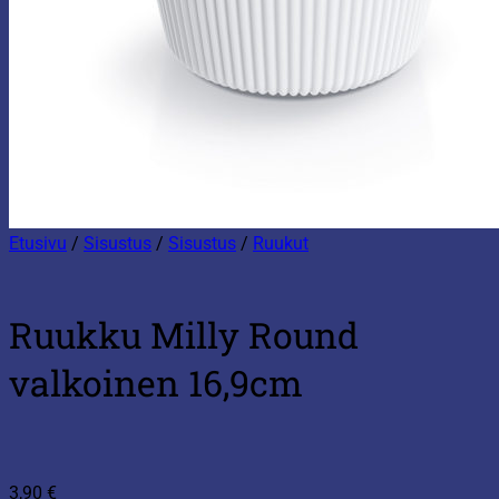
Etusivu
/
Sisustus
/
Sisustus
/
Ruukut
Ruukku Milly Round
valkoinen 16,9cm
3,90
€