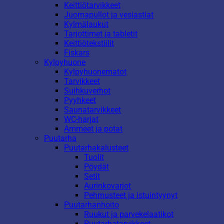
Keittiötarvikkeet
Juomapullot ja vesiastiat
Kylmälaukut
Tarjottimet ja tabletit
Keittiötekstiilit
Fiskars
Kylpyhuone
Kylpyhuonematot
Tarvikkeet
Suihkuverhot
Pyyhkeet
Saunatarvikkeet
WC-harjat
Ammeet ja potat
Puutarha
Puutarhakalusteet
Tuolit
Pöydät
Setit
Aurinkovarjot
Pehmusteet ja istuintyynyt
Puutarhanhoito
Ruukut ja parvekelaatikot
Puutarhatarvikkeet