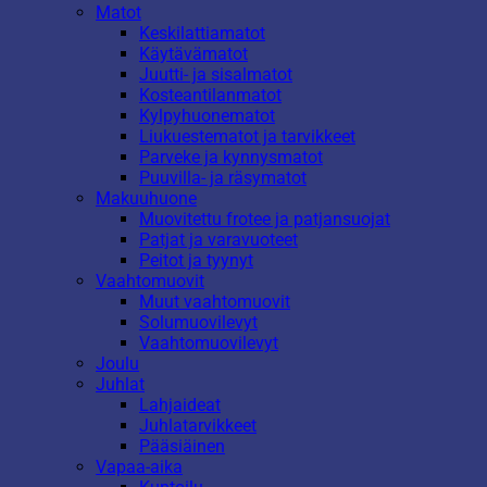
Matot
Keskilattiamatot
Käytävämatot
Juutti- ja sisalmatot
Kosteantilanmatot
Kylpyhuonematot
Liukuestematot ja tarvikkeet
Parveke ja kynnysmatot
Puuvilla- ja räsymatot
Makuuhuone
Muovitettu frotee ja patjansuojat
Patjat ja varavuoteet
Peitot ja tyynyt
Vaahtomuovit
Muut vaahtomuovit
Solumuovilevyt
Vaahtomuovilevyt
Joulu
Juhlat
Lahjaideat
Juhlatarvikkeet
Pääsiäinen
Vapaa-aika