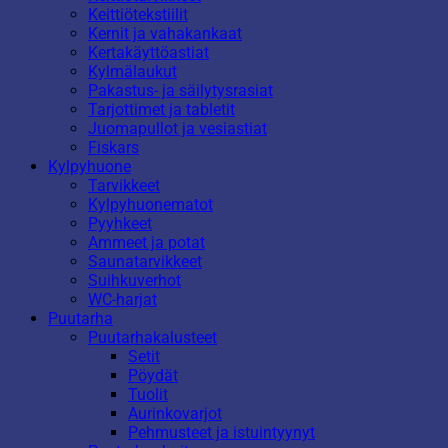
Keittiötekstiilit
Kernit ja vahakankaat
Kertakäyttöastiat
Kylmälaukut
Pakastus- ja säilytysrasiat
Tarjottimet ja tabletit
Juomapullot ja vesiastiat
Fiskars
Kylpyhuone
Tarvikkeet
Kylpyhuonematot
Pyyhkeet
Ammeet ja potat
Saunatarvikkeet
Suihkuverhot
WC-harjat
Puutarha
Puutarhakalusteet
Setit
Pöydät
Tuolit
Aurinkovarjot
Pehmusteet ja istuintyynyt