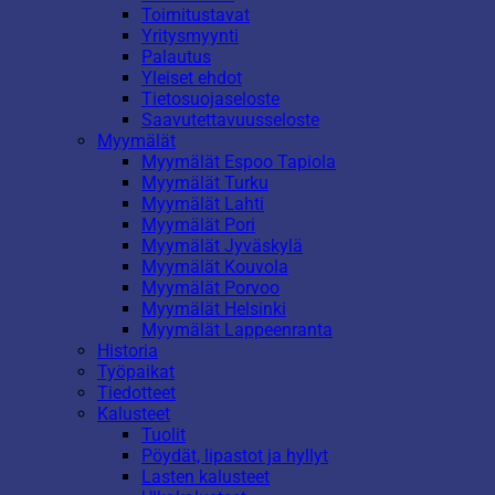
Toimitustavat
Yritysmyynti
Palautus
Yleiset ehdot
Tietosuojaseloste
Saavutettavuusseloste
Myymälät
Myymälät Espoo Tapiola
Myymälät Turku
Myymälät Lahti
Myymälät Pori
Myymälät Jyväskylä
Myymälät Kouvola
Myymälät Porvoo
Myymälät Helsinki
Myymälät Lappeenranta
Historia
Työpaikat
Tiedotteet
Kalusteet
Tuolit
Pöydät, lipastot ja hyllyt
Lasten kalusteet