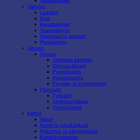
Ulkokalusteet
Säilytys
Laatikot
Korit
Kenkätelineet
Vaatesäilytys
Vesiastiat ja ämpärit
Piensäilytys
Siivous
Siivous
Jätteiden käsittely
Siivousvälineet
Pyykkihuolto
Kunnossapito
Parveke- ja kynnysmatot
Pienrauta
Työkalut
Sähkötarvikkeet
Turvatuotteet
Keittiö
Astiat
Kernit ja vahakankaat
Pakastus- ja säilytysrasiat
Kertakäyttöastiat