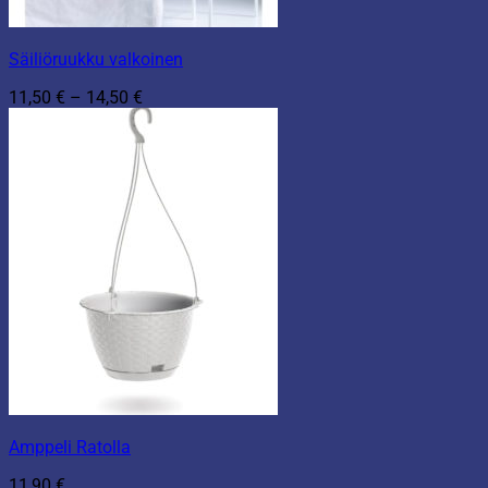
Säiliöruukku valkoinen
Hintaluokka:
11,50
€
–
14,50
€
11,50 €
-
14,50 €
Amppeli Ratolla
11,90
€