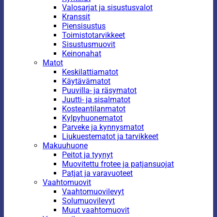
Valosarjat ja sisustusvalot
Kranssit
Piensisustus
Toimistotarvikkeet
Sisustusmuovit
Keinonahat
Matot
Keskilattiamatot
Käytävämatot
Puuvilla- ja räsymatot
Juutti- ja sisalmatot
Kosteantilanmatot
Kylpyhuonematot
Parveke ja kynnysmatot
Liukuestematot ja tarvikkeet
Makuuhuone
Peitot ja tyynyt
Muovitettu frotee ja patjansuojat
Patjat ja varavuoteet
Vaahtomuovit
Vaahtomuovilevyt
Solumuovilevyt
Muut vaahtomuovit