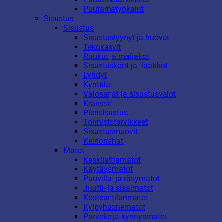
Puutarhatyökalut
Sisustus
Sisustus
Sisustustyynyt ja huovat
Tekokasvit
Ruukut ja maljakot
Sisustuskorit ja -laatikot
Lyhdyt
Kynttilät
Valosarjat ja sisustusvalot
Kranssit
Piensisustus
Toimistotarvikkeet
Sisustusmuovit
Keinonahat
Matot
Keskilattiamatot
Käytävämatot
Puuvilla- ja räsymatot
Juutti- ja sisalmatot
Kosteantilanmatot
Kylpyhuonematot
Parveke ja kynnysmatot