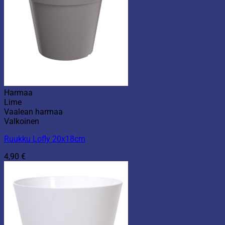
Harmaa
Lime
Vaalean harmaa
Valkoinen
Ruukku Lofly 20x18cm
4,90
€