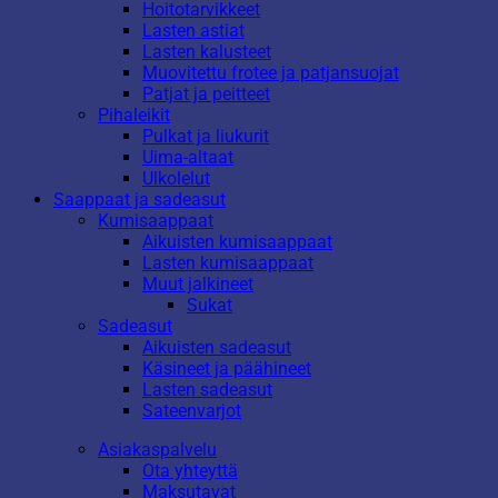
Hoitotarvikkeet
Lasten astiat
Lasten kalusteet
Muovitettu frotee ja patjansuojat
Patjat ja peitteet
Pihaleikit
Pulkat ja liukurit
Uima-altaat
Ulkolelut
Saappaat ja sadeasut
Kumisaappaat
Aikuisten kumisaappaat
Lasten kumisaappaat
Muut jalkineet
Sukat
Sadeasut
Aikuisten sadeasut
Käsineet ja päähineet
Lasten sadeasut
Sateenvarjot
Asiakaspalvelu
Ota yhteyttä
Maksutavat