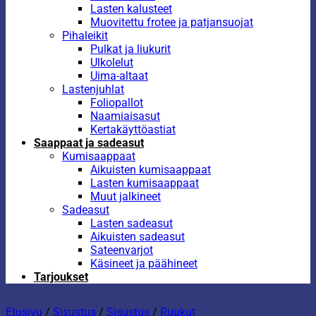
Lasten kalusteet
Muovitettu frotee ja patjansuojat
Pihaleikit
Pulkat ja liukurit
Ulkolelut
Uima-altaat
Lastenjuhlat
Foliopallot
Naamiaisasut
Kertakäyttöastiat
Saappaat ja sadeasut
Kumisaappaat
Aikuisten kumisaappaat
Lasten kumisaappaat
Muut jalkineet
Sadeasut
Lasten sadeasut
Aikuisten sadeasut
Sateenvarjot
Käsineet ja päähineet
Tarjoukset
Etusivu
/
Sisustus
/
Sisustus
/
Ruukut