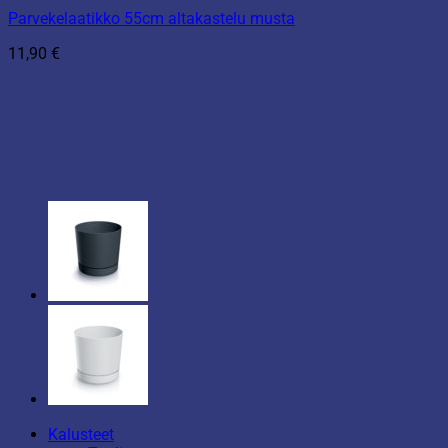
Parvekelaatikko 55cm altakastelu musta
11,90
€
Kalusteet