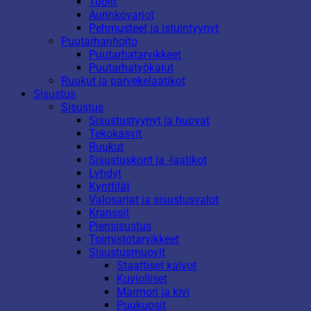
Tuolit
Aurinkovarjot
Pehmusteet ja istuintyynyt
Puutarhanhoito
Puutarhatarvikkeet
Puutarhatyökalut
Ruukut ja parvekelaatikot
Sisustus
Sisustus
Sisustustyynyt ja huovat
Tekokasvit
Ruukut
Sisustuskorit ja -laatikot
Lyhdyt
Kynttilät
Valosarjat ja sisustusvalot
Kranssit
Piensisustus
Toimistotarvikkeet
Sisustusmuovit
Staattiset kalvot
Kuviolliset
Marmori ja kivi
Puukuosit