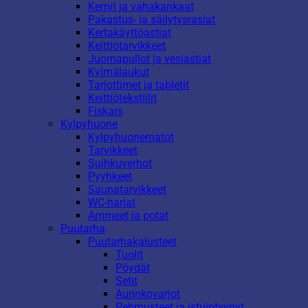
Kernit ja vahakankaat
Pakastus- ja säilytysrasiat
Kertakäyttöastiat
Keittiötarvikkeet
Juomapullot ja vesiastiat
Kylmälaukut
Tarjottimet ja tabletit
Keittiötekstiilit
Fiskars
Kylpyhuone
Kylpyhuonematot
Tarvikkeet
Suihkuverhot
Pyyhkeet
Saunatarvikkeet
WC-harjat
Ammeet ja potat
Puutarha
Puutarhakalusteet
Tuolit
Pöydät
Setit
Aurinkovarjot
Pehmusteet ja istuintyynyt