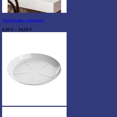
Säiliöruukku valkoinen
Hintaluokka:
6,50
€
–
34,50
€
6,50 €
-
34,50 €