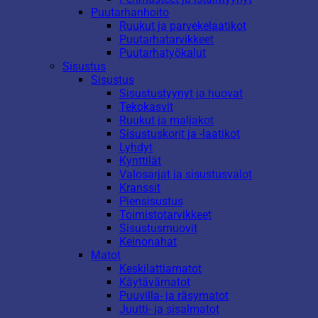
Puutarhanhoito
Ruukut ja parvekelaatikot
Puutarhatarvikkeet
Puutarhatyökalut
Sisustus
Sisustus
Sisustustyynyt ja huovat
Tekokasvit
Ruukut ja maljakot
Sisustuskorit ja -laatikot
Lyhdyt
Kynttilät
Valosarjat ja sisustusvalot
Kranssit
Piensisustus
Toimistotarvikkeet
Sisustusmuovit
Keinonahat
Matot
Keskilattiamatot
Käytävämatot
Puuvilla- ja räsymatot
Juutti- ja sisalmatot