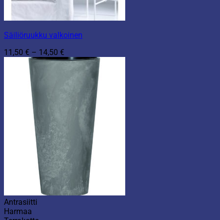
Säiliöruukku valkoinen
Hintaluokka:
11,50
€
–
14,50
€
11,50 €
-
14,50 €
Antrasiitti
Harmaa