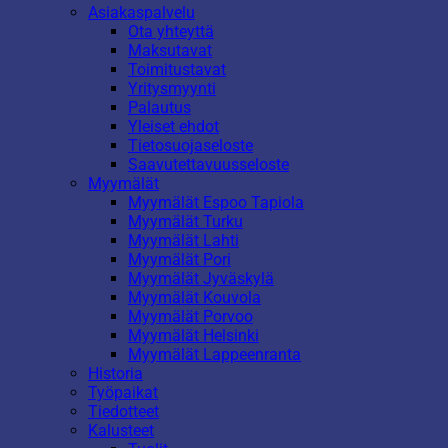
Asiakaspalvelu
Ota yhteyttä
Maksutavat
Toimitustavat
Yritysmyynti
Palautus
Yleiset ehdot
Tietosuojaseloste
Saavutettavuusseloste
Myymälät
Myymälät Espoo Tapiola
Myymälät Turku
Myymälät Lahti
Myymälät Pori
Myymälät Jyväskylä
Myymälät Kouvola
Myymälät Porvoo
Myymälät Helsinki
Myymälät Lappeenranta
Historia
Työpaikat
Tiedotteet
Kalusteet