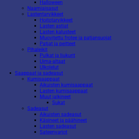
Halloween
Naamiaisasut
Lastentarvikkeet
Hoitotarvikkeet
Lasten astiat
Lasten kalusteet
Muovitettu frotee ja patjansuojat
Patjat ja peitteet
Pihaleikit
Pulkat ja liukurit
Uima-altaat
Ulkolelut
Saappaat ja sadeasut
Kumisaappaat
Aikuisten kumisaappaat
Lasten kumisaappaat
Muut jalkineet
Sukat
Sadeasut
Aikuisten sadeasut
Käsineet ja päähineet
Lasten sadeasut
Sateenvarjot