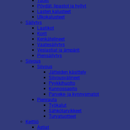
Tuolit
Pöydät, lipastot ja hyllyt
Lasten kalusteet
Ulkokalusteet
Säilytys
Laatikot
Korit
Kenkätelineet
Vaatesäilytys
Vesiastiat ja ämpärit
Piensäilytys
Siivous
Siivous
Jätteiden käsittely
Siivousvälineet
Pyykkihuolto
Kunnossapito
Parveke- ja kynnysmatot
Pienrauta
Työkalut
Sähkötarvikkeet
Turvatuotteet
Keittiö
Astiat