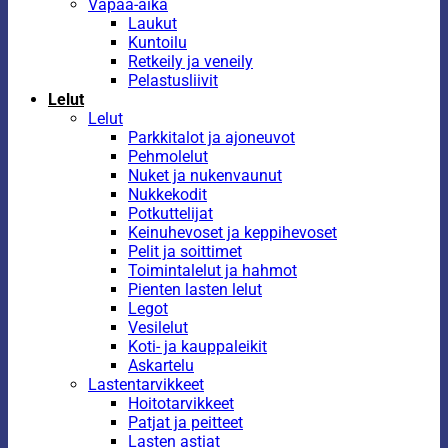
Vapaa-aika
Laukut
Kuntoilu
Retkeily ja veneily
Pelastusliivit
Lelut
Lelut
Parkkitalot ja ajoneuvot
Pehmolelut
Nuket ja nukenvaunut
Nukkekodit
Potkuttelijat
Keinuhevoset ja keppihevoset
Pelit ja soittimet
Toimintalelut ja hahmot
Pienten lasten lelut
Legot
Vesilelut
Koti- ja kauppaleikit
Askartelu
Lastentarvikkeet
Hoitotarvikkeet
Patjat ja peitteet
Lasten astiat