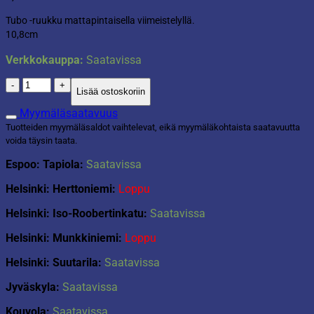
Tubo -ruukku mattapintaisella viimeistelyllä.
10,8cm
Verkkokauppa:
Saatavissa
Ruukku
Lisää ostoskoriin
Tubo
vaalean
Myymäläsaatavuus
harmaa
Tuotteiden myymäläsaldot vaihtelevat, eikä myymäläkohtaista saatavuutta
10,8cm
voida täysin taata.
määrä
Espoo: Tapiola:
Saatavissa
Helsinki: Herttoniemi:
Loppu
Helsinki: Iso-Roobertinkatu:
Saatavissa
Helsinki: Munkkiniemi:
Loppu
Helsinki: Suutarila:
Saatavissa
Jyväskyla:
Saatavissa
Kouvola:
Saatavissa