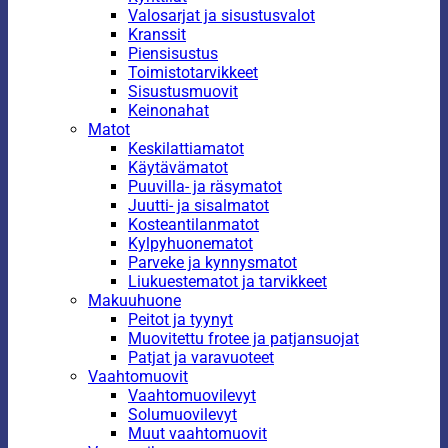
Valosarjat ja sisustusvalot
Kranssit
Piensisustus
Toimistotarvikkeet
Sisustusmuovit
Keinonahat
Matot
Keskilattiamatot
Käytävämatot
Puuvilla- ja räsymatot
Juutti- ja sisalmatot
Kosteantilanmatot
Kylpyhuonematot
Parveke ja kynnysmatot
Liukuestematot ja tarvikkeet
Makuuhuone
Peitot ja tyynyt
Muovitettu frotee ja patjansuojat
Patjat ja varavuoteet
Vaahtomuovit
Vaahtomuovilevyt
Solumuovilevyt
Muut vaahtomuovit