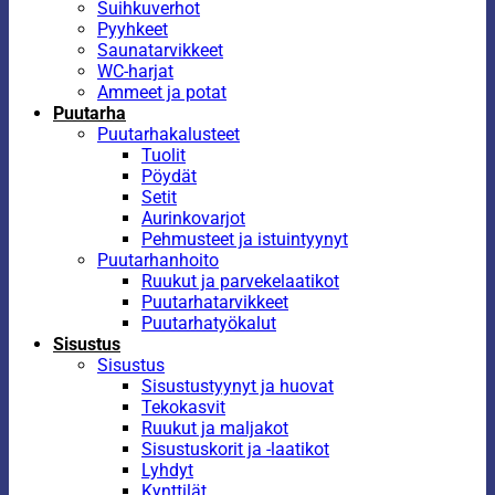
Suihkuverhot
Pyyhkeet
Saunatarvikkeet
WC-harjat
Ammeet ja potat
Puutarha
Puutarhakalusteet
Tuolit
Pöydät
Setit
Aurinkovarjot
Pehmusteet ja istuintyynyt
Puutarhanhoito
Ruukut ja parvekelaatikot
Puutarhatarvikkeet
Puutarhatyökalut
Sisustus
Sisustus
Sisustustyynyt ja huovat
Tekokasvit
Ruukut ja maljakot
Sisustuskorit ja -laatikot
Lyhdyt
Kynttilät