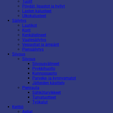
Tuolit
Pöydät, lipastot ja hyllyt
Lasten kalusteet
Ulkokalusteet
Säilytys
Laatikot
Korit
Kenkätelineet
Vaatesäilytys
Vesiastiat ja ämpärit
Piensäilytys
Siivous
Siivous
Siivousvälineet
Pyykkihuolto
Kunnossapito
Parveke- ja kynnysmatot
Jätteiden käsittely
Pienrauta
Sähkötarvikkeet
Turvatuotteet
Työkalut
Keittiö
Astiat