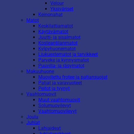
Velour
Yksiväriset
Keinonahat
Matot
Keskilattiamatot
Käytävämatot
Juutti- ja sisalmatot
Kosteantilanmatot
Kylpyhuonematot
Liukuestematot ja tarvikkeet
Parveke ja kynnysmatot
Puuvilla- ja räsymatot
Makuuhuone
Muovitettu frotee ja patjansuojat
Patjat ja varavuoteet
Peitot ja tyynyt
Vaahtomuovit
Muut vaahtomuovit
Solumuovilevyt
Vaahtomuovilevyt
Joulu
Juhlat
Lahjaideat
Juhlatarvikkeet