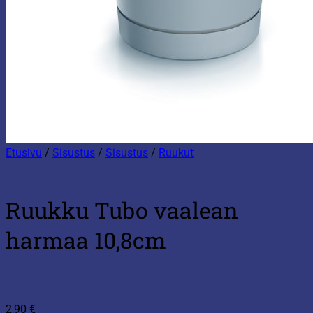
Etusivu
/
Sisustus
/
Sisustus
/
Ruukut
Ruukku Tubo vaalean
harmaa 10,8cm
2,90
€