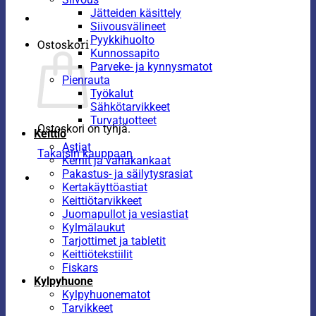
Jätteiden käsittely
Siivousvälineet
Pyykkihuolto
Ostoskori
Kunnossapito
Parveke- ja kynnysmatot
Pienrauta
Työkalut
Sähkötarvikkeet
Turvatuotteet
Ostoskori on tyhjä.
Keittiö
Astiat
Takaisin kauppaan
Kernit ja vahakankaat
Pakastus- ja säilytysrasiat
Kertakäyttöastiat
Keittiötarvikkeet
Juomapullot ja vesiastiat
Kylmälaukut
Tarjottimet ja tabletit
Keittiötekstiilit
Fiskars
Kylpyhuone
Kylpyhuonematot
Tarvikkeet