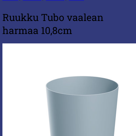
Ruukku Tubo vaalean
harmaa 10,8cm