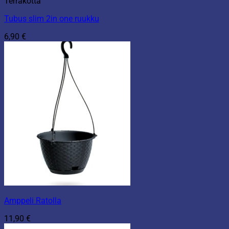
Terrakotta
Tubus slim 2in one ruukku
6,90
€
Amppeli Ratolla
11,90
€