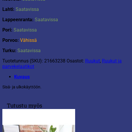
Lahti:
Saatavissa
Lappeenranta:
Saatavissa
Pori:
Saatavissa
Porvoo:
Vähissä
Turku:
Saatavissa
Tuotetunnus (SKU):
21663238
Osastot:
Ruukut
,
Ruukut ja
parvekelaatikot
Kuvaus
Sisä- ja ulkokäyttöön.
Tutustu myös