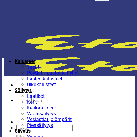
Kalusteet
Tuolit
Pöydät, lipastot ja hyllyt
Lasten kalusteet
Ulkokalusteet
Säilytys
Laatikot
Etsi:
Korit
Kenkätelineet
Vaatesäilytys
Vesiastiat ja ämpärit
Piensäilytys
Etsi:
Siivous
Siivous