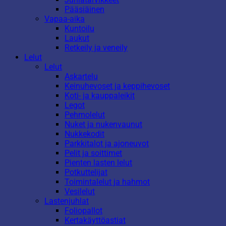
Pääsiäinen
Vapaa-aika
Kuntoilu
Laukut
Retkeily ja veneily
Lelut
Lelut
Askartelu
Keinuhevoset ja keppihevoset
Koti- ja kauppaleikit
Legot
Pehmolelut
Nuket ja nukenvaunut
Nukkekodit
Parkkitalot ja ajoneuvot
Pelit ja soittimet
Pienten lasten lelut
Potkuttelijat
Toimintalelut ja hahmot
Vesilelut
Lastenjuhlat
Foliopallot
Kertakäyttöastiat