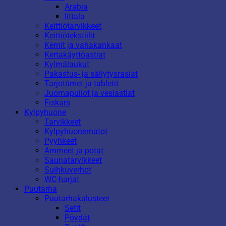
Arabia
Iittala
Keittiötarvikkeet
Keittiötekstiilit
Kernit ja vahakankaat
Kertakäyttöastiat
Kylmälaukut
Pakastus- ja säilytysrasiat
Tarjottimet ja tabletit
Juomapullot ja vesiastiat
Fiskars
Kylpyhuone
Tarvikkeet
Kylpyhuonematot
Pyyhkeet
Ammeet ja potat
Saunatarvikkeet
Suihkuverhot
WC-harjat
Puutarha
Puutarhakalusteet
Setit
Pöydät