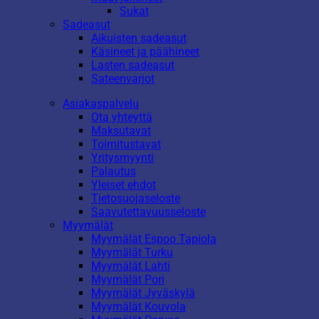
Sukat
Sadeasut
Aikuisten sadeasut
Käsineet ja päähineet
Lasten sadeasut
Sateenvarjot
Asiakaspalvelu
Ota yhteyttä
Maksutavat
Toimitustavat
Yritysmyynti
Palautus
Yleiset ehdot
Tietosuojaseloste
Saavutettavuusseloste
Myymälät
Myymälät Espoo Tapiola
Myymälät Turku
Myymälät Lahti
Myymälät Pori
Myymälät Jyväskylä
Myymälät Kouvola