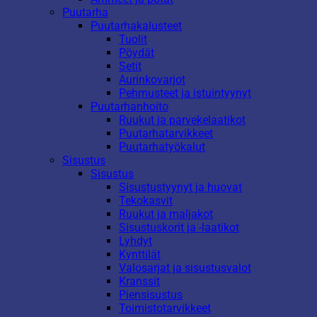
Puutarha
Puutarhakalusteet
Tuolit
Pöydät
Setit
Aurinkovarjot
Pehmusteet ja istuintyynyt
Puutarhanhoito
Ruukut ja parvekelaatikot
Puutarhatarvikkeet
Puutarhatyökalut
Sisustus
Sisustus
Sisustustyynyt ja huovat
Tekokasvit
Ruukut ja maljakot
Sisustuskorit ja -laatikot
Lyhdyt
Kynttilät
Valosarjat ja sisustusvalot
Kranssit
Piensisustus
Toimistotarvikkeet