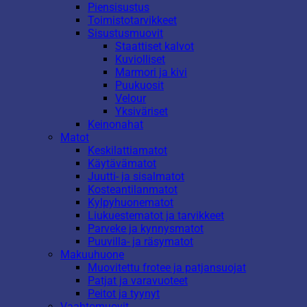
Piensisustus
Toimistotarvikkeet
Sisustusmuovit
Staattiset kalvot
Kuviolliset
Marmori ja kivi
Puukuosit
Velour
Yksiväriset
Keinonahat
Matot
Keskilattiamatot
Käytävämatot
Juutti- ja sisalmatot
Kosteantilanmatot
Kylpyhuonematot
Liukuestematot ja tarvikkeet
Parveke ja kynnysmatot
Puuvilla- ja räsymatot
Makuuhuone
Muovitettu frotee ja patjansuojat
Patjat ja varavuoteet
Peitot ja tyynyt
Vaahtomuovit