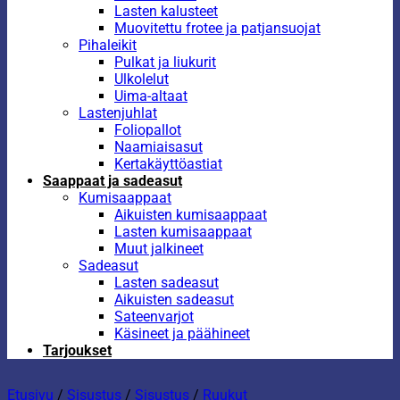
Lasten kalusteet
Muovitettu frotee ja patjansuojat
Pihaleikit
Pulkat ja liukurit
Ulkolelut
Uima-altaat
Lastenjuhlat
Foliopallot
Naamiaisasut
Kertakäyttöastiat
Saappaat ja sadeasut
Kumisaappaat
Aikuisten kumisaappaat
Lasten kumisaappaat
Muut jalkineet
Sadeasut
Lasten sadeasut
Aikuisten sadeasut
Sateenvarjot
Käsineet ja päähineet
Tarjoukset
Etusivu
/
Sisustus
/
Sisustus
/
Ruukut