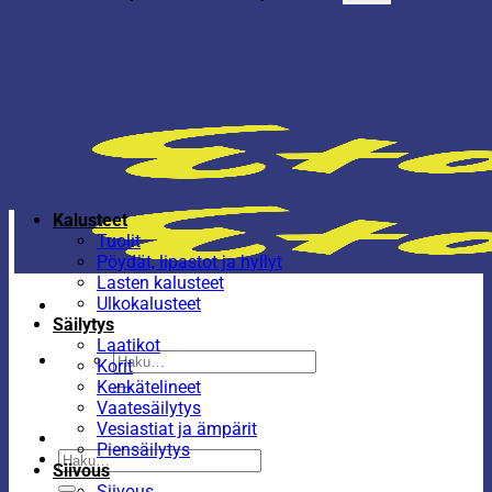
Kalusteet
Tuolit
Pöydät, lipastot ja hyllyt
Lasten kalusteet
Ulkokalusteet
Säilytys
Laatikot
Etsi:
Korit
Kenkätelineet
Vaatesäilytys
Vesiastiat ja ämpärit
Piensäilytys
Etsi:
Siivous
Siivous