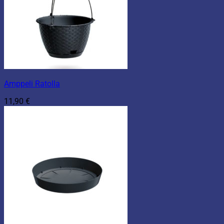
Amppeli Ratolla
11,90
€