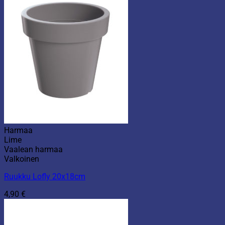
Harmaa
Lime
Vaalean harmaa
Valkoinen
Ruukku Lofly 20x18cm
4,90
€