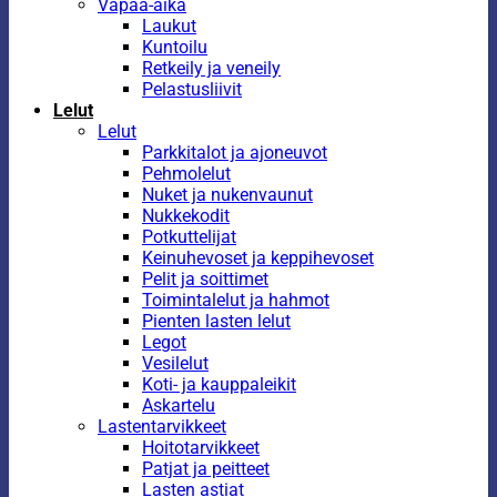
Vapaa-aika
Laukut
Kuntoilu
Retkeily ja veneily
Pelastusliivit
Lelut
Lelut
Parkkitalot ja ajoneuvot
Pehmolelut
Nuket ja nukenvaunut
Nukkekodit
Potkuttelijat
Keinuhevoset ja keppihevoset
Pelit ja soittimet
Toimintalelut ja hahmot
Pienten lasten lelut
Legot
Vesilelut
Koti- ja kauppaleikit
Askartelu
Lastentarvikkeet
Hoitotarvikkeet
Patjat ja peitteet
Lasten astiat