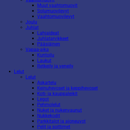
Muut vaahtomuovit
Solumuovilevyt
Vaahtomuovilevyt
Joulu
Juhlat
Lahjaideat
Juhlatarvikkeet
Pääsiäinen
Vapaa-aika
Kuntoilu
Laukut
Retkeily ja veneily
Lelut
Lelut
Askartelu
Keinuhevoset ja keppihevoset
Koti- ja kauppaleikit
Legot
Pehmolelut
Nuket ja nukenvaunut
Nukkekodit
Parkkitalot ja ajoneuvot
Pelit ja soittimet