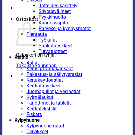
Jätteiden käsittely
Siivousvälineet
Pyykkihuolto
Ostoskori
Kunnossapito
Parveke- ja kynnysmatot
Pienrauta
Työkalut
Sähkötarvikkeet
Turvatuotteet
Ostoskori on tyhjä.
Keittiö
Astiat
Takaisin kauppaan
Kernit ja vahakankaat
Pakastus- ja säilytysrasiat
Kertakäyttöastiat
Keittiötarvikkeet
Juomapullot ja vesiastiat
Kylmälaukut
Tarjottimet ja tabletit
Keittiötekstiilit
Fiskars
Kylpyhuone
Kylpyhuonematot
Tarvikkeet