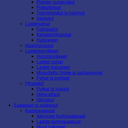
Pienten lasten lelut
Potkuttelijat
Toimintalelut ja hahmot
Vesilelut
Lastenjuhlat
Foliopallot
Kertakäyttöastiat
Halloween
Naamiaisasut
Lastentarvikkeet
Hoitotarvikkeet
Lasten astiat
Lasten kalusteet
Muovitettu frotee ja patjansuojat
Patjat ja peitteet
Pihaleikit
Pulkat ja liukurit
Uima-altaat
Ulkolelut
Saappaat ja sadeasut
Kumisaappaat
Aikuisten kumisaappaat
Lasten kumisaappaat
Muut jalkineet