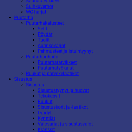
Saunatarvikkeet
Suihkuverhot
WC-harjat
Puutarha
Puutarhakalusteet
Setit
Pöydät
Tuolit
Aurinkovarjot
Pehmusteet ja istuintyynyt
Puutarhanhoito
Puutarhatarvikkeet
Puutarhatyökalut
Ruukut ja parvekelaatikot
Sisustus
Sisustus
Sisustustyynyt ja huovat
Tekokasvit
Ruukut
Sisustuskorit ja -laatikot
Lyhdyt
Kynttilät
Valosarjat ja sisustusvalot
Kranssit