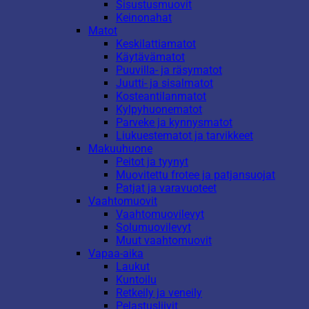
Sisustusmuovit
Keinonahat
Matot
Keskilattiamatot
Käytävämatot
Puuvilla- ja räsymatot
Juutti- ja sisalmatot
Kosteantilanmatot
Kylpyhuonematot
Parveke ja kynnysmatot
Liukuestematot ja tarvikkeet
Makuuhuone
Peitot ja tyynyt
Muovitettu frotee ja patjansuojat
Patjat ja varavuoteet
Vaahtomuovit
Vaahtomuovilevyt
Solumuovilevyt
Muut vaahtomuovit
Vapaa-aika
Laukut
Kuntoilu
Retkeily ja veneily
Pelastusliivit