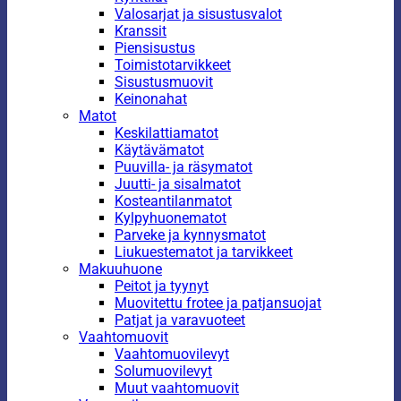
Valosarjat ja sisustusvalot
Kranssit
Piensisustus
Toimistotarvikkeet
Sisustusmuovit
Keinonahat
Matot
Keskilattiamatot
Käytävämatot
Puuvilla- ja räsymatot
Juutti- ja sisalmatot
Kosteantilanmatot
Kylpyhuonematot
Parveke ja kynnysmatot
Liukuestematot ja tarvikkeet
Makuuhuone
Peitot ja tyynyt
Muovitettu frotee ja patjansuojat
Patjat ja varavuoteet
Vaahtomuovit
Vaahtomuovilevyt
Solumuovilevyt
Muut vaahtomuovit