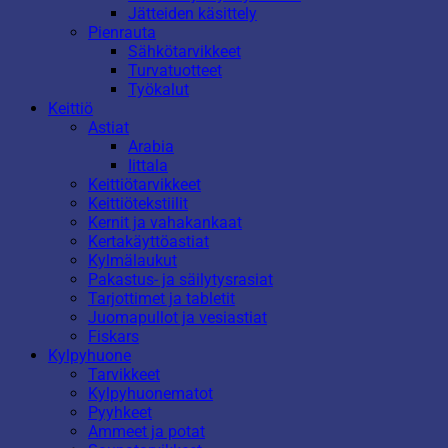
Jätteiden käsittely
Pienrauta
Sähkötarvikkeet
Turvatuotteet
Työkalut
Keittiö
Astiat
Arabia
Iittala
Keittiötarvikkeet
Keittiötekstiilit
Kernit ja vahakankaat
Kertakäyttöastiat
Kylmälaukut
Pakastus- ja säilytysrasiat
Tarjottimet ja tabletit
Juomapullot ja vesiastiat
Fiskars
Kylpyhuone
Tarvikkeet
Kylpyhuonematot
Pyyhkeet
Ammeet ja potat