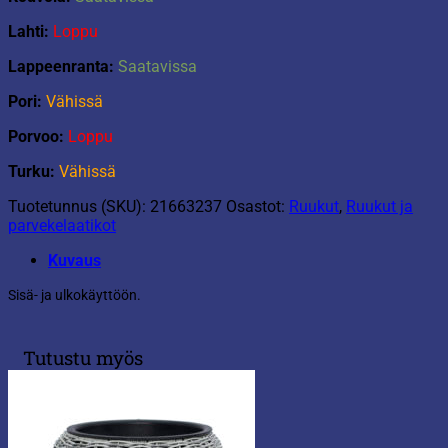
Lahti:
Loppu
Lappeenranta:
Saatavissa
Pori:
Vähissä
Porvoo:
Loppu
Turku:
Vähissä
Tuotetunnus (SKU):
21663237
Osastot:
Ruukut
,
Ruukut ja
parvekelaatikot
Kuvaus
Sisä- ja ulkokäyttöön.
Tutustu myös