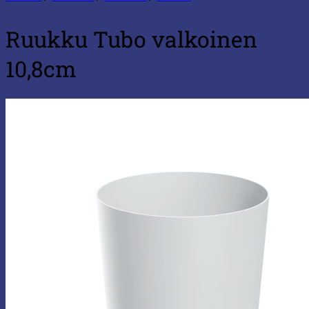
Ruukku Tubo valkoinen
10,8cm