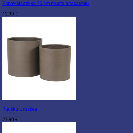
Parvekelaatikko 75 cm musta altakastelu
12,90
€
Ruukku L ruskea
27,90
€