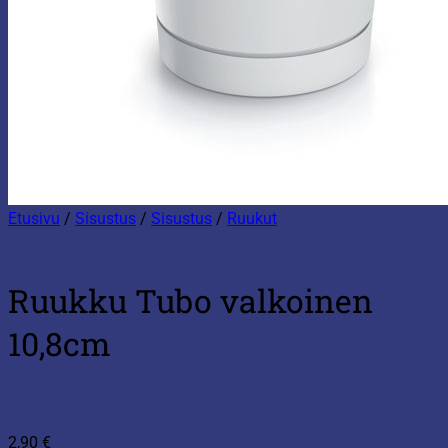
Etusivu
/
Sisustus
/
Sisustus
/
Ruukut
Ruukku Tubo valkoinen
10,8cm
2,90
€