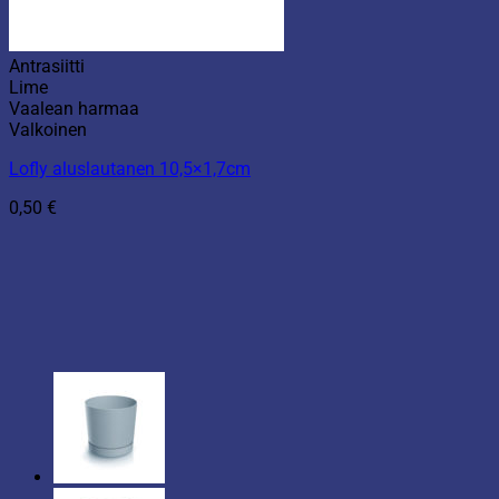
Antrasiitti
Lime
Vaalean harmaa
Valkoinen
Lofly aluslautanen 10,5×1,7cm
0,50
€