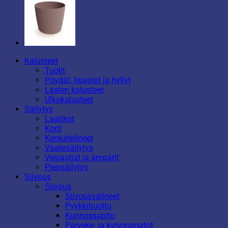
Kalusteet
Tuolit
Pöydät, lipastot ja hyllyt
Lasten kalusteet
Ulkokalusteet
Säilytys
Laatikot
Korit
Kenkätelineet
Vaatesäilytys
Vesiastiat ja ämpärit
Piensäilytys
Siivous
Siivous
Siivousvälineet
Pyykkihuolto
Kunnossapito
Parveke- ja kynnysmatot