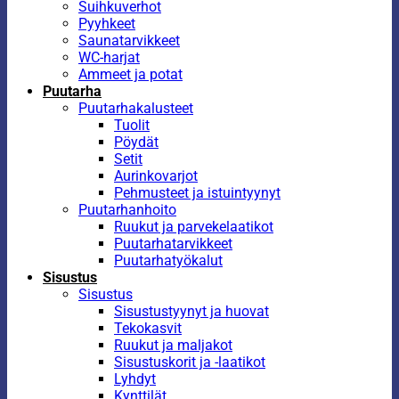
Suihkuverhot
Pyyhkeet
Saunatarvikkeet
WC-harjat
Ammeet ja potat
Puutarha
Puutarhakalusteet
Tuolit
Pöydät
Setit
Aurinkovarjot
Pehmusteet ja istuintyynyt
Puutarhanhoito
Ruukut ja parvekelaatikot
Puutarhatarvikkeet
Puutarhatyökalut
Sisustus
Sisustus
Sisustustyynyt ja huovat
Tekokasvit
Ruukut ja maljakot
Sisustuskorit ja -laatikot
Lyhdyt
Kynttilät