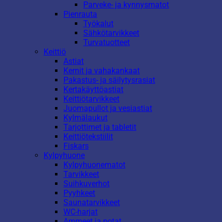
Parveke- ja kynnysmatot
Pienrauta
Työkalut
Sähkötarvikkeet
Turvatuotteet
Keittiö
Astiat
Kernit ja vahakankaat
Pakastus- ja säilytysrasiat
Kertakäyttöastiat
Keittiötarvikkeet
Juomapullot ja vesiastiat
Kylmälaukut
Tarjottimet ja tabletit
Keittiötekstiilit
Fiskars
Kylpyhuone
Kylpyhuonematot
Tarvikkeet
Suihkuverhot
Pyyhkeet
Saunatarvikkeet
WC-harjat
Ammeet ja potat