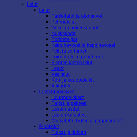
Lelut
Lelut
Parkkitalot ja ajoneuvot
Pehmolelut
Nuket ja nukenvaunut
Nukkekodit
Potkuttelijat
Keinuhevoset ja keppihevoset
Pelit ja soittimet
Toimintalelut ja hahmot
Pienten lasten lelut
Legot
Vesilelut
Koti- ja kauppaleikit
Askartelu
Lastentarvikkeet
Hoitotarvikkeet
Patjat ja peitteet
Lasten astiat
Lasten kalusteet
Muovitettu frotee ja patjansuojat
Pihaleikit
Pulkat ja liukurit