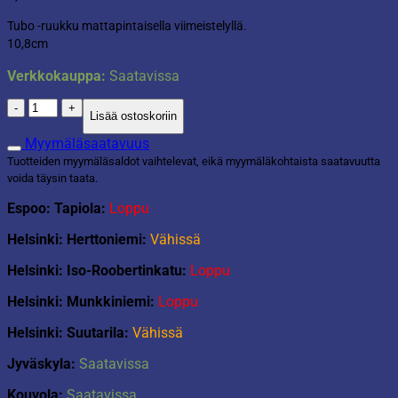
Tubo -ruukku mattapintaisella viimeistelyllä.
10,8cm
Verkkokauppa:
Saatavissa
Ruukku
Lisää ostoskoriin
Tubo
valkoinen
Myymäläsaatavuus
10,8cm
Tuotteiden myymäläsaldot vaihtelevat, eikä myymäläkohtaista saatavuutta
määrä
voida täysin taata.
Espoo: Tapiola:
Loppu
Helsinki: Herttoniemi:
Vähissä
Helsinki: Iso-Roobertinkatu:
Loppu
Helsinki: Munkkiniemi:
Loppu
Helsinki: Suutarila:
Vähissä
Jyväskyla:
Saatavissa
Kouvola:
Saatavissa