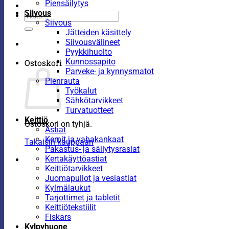
Piensäilytys
Siivous
Etsi:
Siivous
Jätteiden käsittely
Siivousvälineet
Pyykkihuolto
Kunnossapito
Ostoskori
Parveke- ja kynnysmatot
Pienrauta
Työkalut
Sähkötarvikkeet
Turvatuotteet
Keittiö
Ostoskori on tyhjä.
Astiat
Kernit ja vahakankaat
Takaisin kauppaan
Pakastus- ja säilytysrasiat
Kertakäyttöastiat
Keittiötarvikkeet
Juomapullot ja vesiastiat
Kylmälaukut
Tarjottimet ja tabletit
Keittiötekstiilit
Fiskars
Kylpyhuone