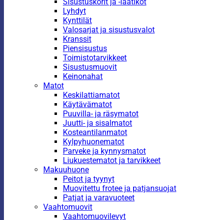
Sisustuskorit ja -laatikot
Lyhdyt
Kynttilät
Valosarjat ja sisustusvalot
Kranssit
Piensisustus
Toimistotarvikkeet
Sisustusmuovit
Keinonahat
Matot
Keskilattiamatot
Käytävämatot
Puuvilla- ja räsymatot
Juutti- ja sisalmatot
Kosteantilanmatot
Kylpyhuonematot
Parveke ja kynnysmatot
Liukuestematot ja tarvikkeet
Makuuhuone
Peitot ja tyynyt
Muovitettu frotee ja patjansuojat
Patjat ja varavuoteet
Vaahtomuovit
Vaahtomuovilevyt