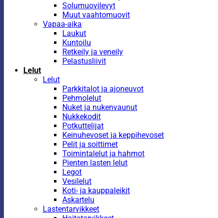
Solumuovilevyt
Muut vaahtomuovit
Vapaa-aika
Laukut
Kuntoilu
Retkeily ja veneily
Pelastusliivit
Lelut
Lelut
Parkkitalot ja ajoneuvot
Pehmolelut
Nuket ja nukenvaunut
Nukkekodit
Potkuttelijat
Keinuhevoset ja keppihevoset
Pelit ja soittimet
Toimintalelut ja hahmot
Pienten lasten lelut
Legot
Vesilelut
Koti- ja kauppaleikit
Askartelu
Lastentarvikkeet