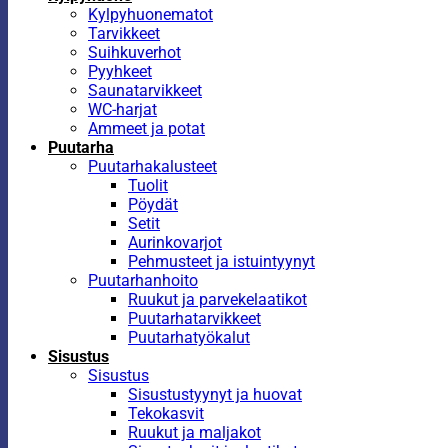
Kylpyhuonematot
Tarvikkeet
Suihkuverhot
Pyyhkeet
Saunatarvikkeet
WC-harjat
Ammeet ja potat
Puutarha
Puutarhakalusteet
Tuolit
Pöydät
Setit
Aurinkovarjot
Pehmusteet ja istuintyynyt
Puutarhanhoito
Ruukut ja parvekelaatikot
Puutarhatarvikkeet
Puutarhatyökalut
Sisustus
Sisustus
Sisustustyynyt ja huovat
Tekokasvit
Ruukut ja maljakot