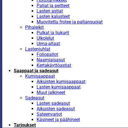
Hoitotarvikkeet
Patjat ja peitteet
Lasten astiat
Lasten kalusteet
Muovitettu frotee ja patjansuojat
Pihaleikit
Pulkat ja liukurit
Ulkolelut
Uima-altaat
Lastenjuhlat
Foliopallot
Naamiaisasut
Kertakäyttöastiat
Saappaat ja sadeasut
Kumisaappaat
Aikuisten kumisaappaat
Lasten kumisaappaat
Muut jalkineet
Sadeasut
Lasten sadeasut
Aikuisten sadeasut
Sateenvarjot
Käsineet ja päähineet
Tarjoukset