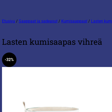
Etusivu
/
Saappaat ja sadeasut
/
Kumisaappaat
/
Lasten kum
Lasten kumisaapas vihreä
-32%