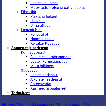
Lasten kalusteet
Muovitettu frotee ja patjansuojat
Pihaleikit
Pulkat ja liukurit
Ulkolelut
Uima-altaat
Lastenjuhlat
Foliopallot
Naamiaisasut
Kertakäyttöastiat
Saappaat ja sadeasut
Kumisaappaat
Aikuisten kumisaappaat
Lasten kumisaappaat
Muut jalkineet
Sadeasut
Lasten sadeasut
Aikuisten sadeasut
Sateenvarjot
Käsineet ja päähineet
Tarjoukset
Etusivu
/
Saappaat ja sadeasut
/
Kumisaappaat
/
Lasten