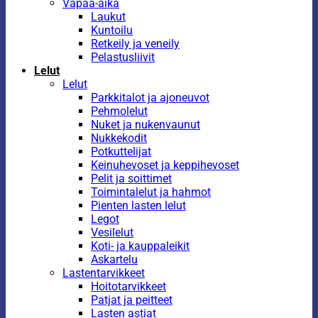
Vapaa-aika
Laukut
Kuntoilu
Retkeily ja veneily
Pelastusliivit
Lelut
Lelut
Parkkitalot ja ajoneuvot
Pehmolelut
Nuket ja nukenvaunut
Nukkekodit
Potkuttelijat
Keinuhevoset ja keppihevoset
Pelit ja soittimet
Toimintalelut ja hahmot
Pienten lasten lelut
Legot
Vesilelut
Koti- ja kauppaleikit
Askartelu
Lastentarvikkeet
Hoitotarvikkeet
Patjat ja peitteet
Lasten astiat