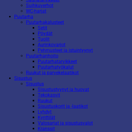
Suihkuverhot
WC-harjat
Puutarha
Puutarhakalusteet
Setit
Pöydät
Tuolit
Aurinkovarjot
Pehmusteet ja istuintyynyt
Puutarhanhoito
Puutarhatarvikkeet
Puutarhatyökalut
Ruukut ja parvekelaatikot
Sisustus
Sisustus
Sisustustyynyt ja huovat
Tekokasvit
Ruukut
Sisustuskorit ja -laatikot
Lyhdyt
Kynttilät
Valosarjat ja sisustusvalot
Kranssit