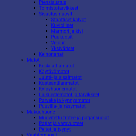
Piensisustus
Toimistotarvikkeet
Sisustusmuovit
Staattiset kalvot
Kuviolliset
Marmori ja kivi
Puukuosit
Velour
Yksiväriset
Keinonahat
Matot
Keskilattiamatot
Käytävämatot
Juutti- ja sisalmatot
Kosteantilanmatot
Kylpyhuonematot
Liukuestematot ja tarvikkeet
Parveke ja kynnysmatot
Puuvilla- ja räsymatot
Makuuhuone
Muovitettu frotee ja patjansuojat
Patjat ja varavuoteet
Peitot ja tyynyt
Vaahtomuovit