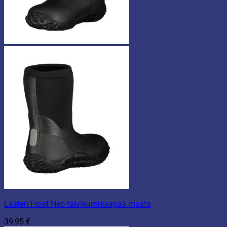
Lasten Frost Neo talvikumisaapas musta
39,95
€