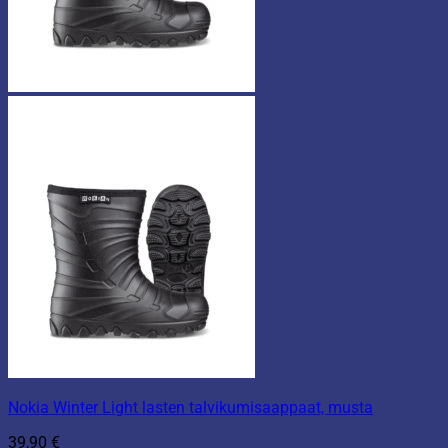
Nokia Winter Light lasten talvikumisaappaat, musta
39,90
€