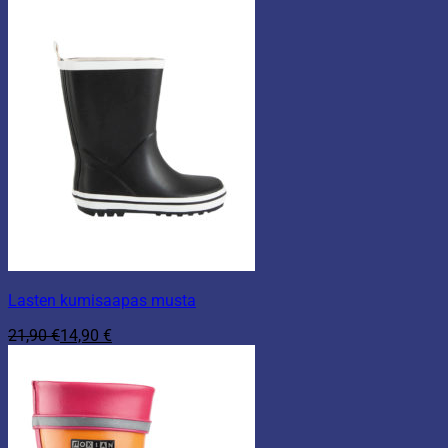
Lasten kumisaapas musta
21,90
€
14,90
€