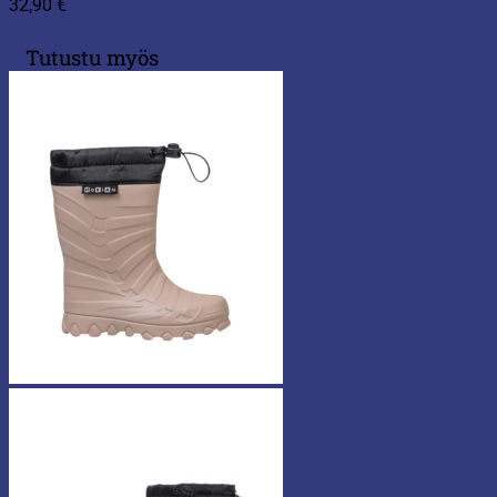
32,90
€
Tutustu myös