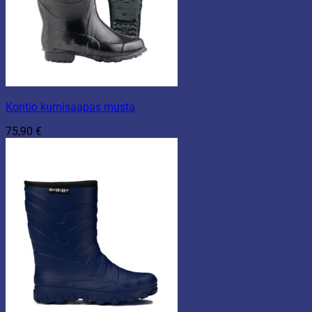
Kontio kumisaapas musta
75,90
€