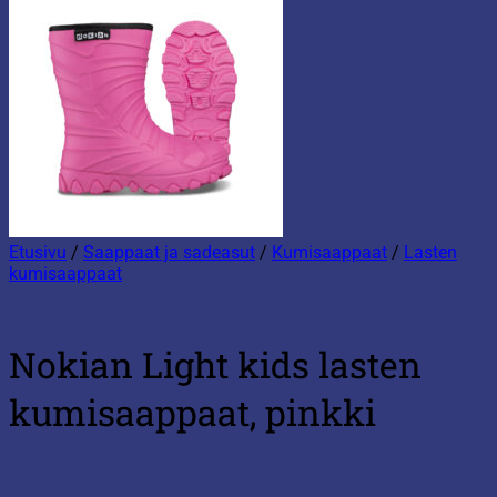
Etusivu
/
Saappaat ja sadeasut
/
Kumisaappaat
/
Lasten
kumisaappaat
Nokian Light kids lasten
kumisaappaat, pinkki