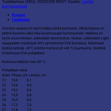
Tuotetunnus (SKU):
20520290 ROOT
Osasto:
Lasten
kumisaappaat
Kuvaus
Lisätiedot
Vuoriton saapas on myös helppo pitää puhtaana. Ulkopohjassa on
pitävä kuviointi sekä tilaa kurahousujen kuminauhalle. Mallissa on
hyvin istuva Nokian Jalkineiden lestimitoitus. Nokian Jalkineiden Light
saappaiden materiaali: 60% synteettinen EVA-kumiseos. Materiaali
kestää kylmää -40°C astetta mutta ei yli +40 °C kuumuutta. Sisältää
irrotettavan EVA-pohjallisen.
Kuivatus/säilytys max 40° C.
Pohjallisen mitat
Koko Pituus, cm Leveys, cm
21 13,6
6,1
22 14,6 6,4
23 15,2 6,6
24 15,9 6,8
25 16,5 6,9
26 17,3 7,0
27 17,8 7,2