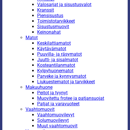
Valosarjat ja sisustusvalot
Kranssit
Piensisustus
Toimistotarvikkeet
Sisustusmuovit
Keinonahat
Matot
Keskilattiamatot
Käytävämatot
Puuvilla- ja räsymatot
Juutti- ja sisalmatot
Kosteantilanmatot
Kylpyhuonematot
Parveke ja kynnysmatot
Liukuestematot ja tarvikkeet
Makuuhuone
Peitot ja tyynyt
Muovitettu frotee ja patjansuojat
Patjat ja varavuoteet
Vaahtomuovit
Vaahtomuovilevyt
Solumuovilevyt
Muut vaahtomuovit