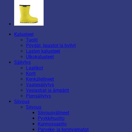
Kalusteet
Tuolit
Pöydät, lipastot ja hyllyt
Lasten kalusteet
Ulkokalusteet
Säilytys
Laatikot
Korit
Kenkätelineet
Vaatesäilytys
Vesiastiat ja ämpärit
Piensäilytys
Siivous
Siivous
Siivousvälineet
Pyykkihuolto
Kunnossapito
Parveke- ja kynnysmatot