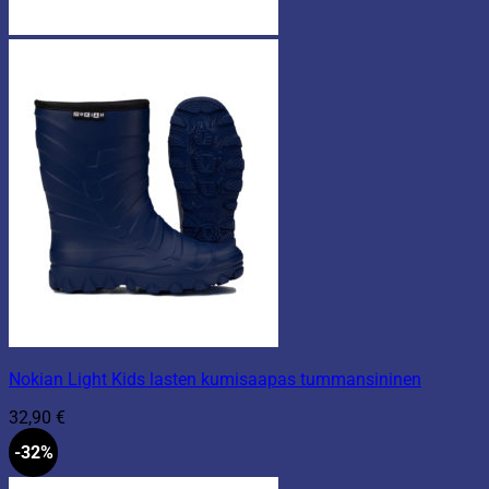
Nokian Light Kids lasten kumisaapas tummansininen
32,90
€
-32%