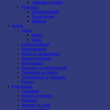
Jätteiden käsittely
Pienrauta
Sähkötarvikkeet
Turvatuotteet
Työkalut
Keittiö
Astiat
Arabia
Iittala
Keittiötarvikkeet
Keittiötekstiilit
Kernit ja vahakankaat
Kertakäyttöastiat
Kylmälaukut
Pakastus- ja säilytysrasiat
Tarjottimet ja tabletit
Juomapullot ja vesiastiat
Fiskars
Kylpyhuone
Tarvikkeet
Kylpyhuonematot
Pyyhkeet
Ammeet ja potat
Saunatarvikkeet