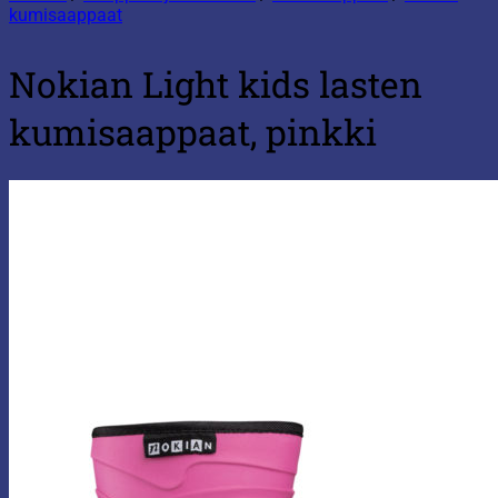
kumisaappaat
Nokian Light kids lasten
kumisaappaat, pinkki