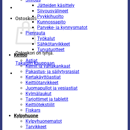
Jätteiden käsittely
Siivousvälineet
Pyykkihuolto
Ostoskori
Kunnossapito
Parveke- ja kynnysmatot
Pienrauta
Työkalut
Sähkötarvikkeet
Turvatuotteet
Ostoskori on tyhjä.
Keittiö
Astiat
Takaisin kauppaan
Kernit ja vahakankaat
Pakastus- ja säilytysrasiat
Kertakäyttöastiat
Keittiötarvikkeet
Juomapullot ja vesiastiat
Kylmälaukut
Tarjottimet ja tabletit
Keittiötekstiilit
Fiskars
Kylpyhuone
Kylpyhuonematot
Tarvikkeet