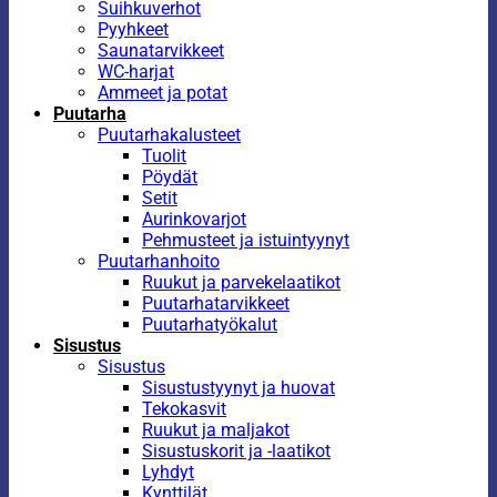
Suihkuverhot
Pyyhkeet
Saunatarvikkeet
WC-harjat
Ammeet ja potat
Puutarha
Puutarhakalusteet
Tuolit
Pöydät
Setit
Aurinkovarjot
Pehmusteet ja istuintyynyt
Puutarhanhoito
Ruukut ja parvekelaatikot
Puutarhatarvikkeet
Puutarhatyökalut
Sisustus
Sisustus
Sisustustyynyt ja huovat
Tekokasvit
Ruukut ja maljakot
Sisustuskorit ja -laatikot
Lyhdyt
Kynttilät