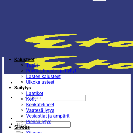
Kalusteet
Tuolit
Pöydät, lipastot ja hyllyt
Lasten kalusteet
Ulkokalusteet
Säilytys
Laatikot
Etsi:
Korit
Kenkätelineet
Vaatesäilytys
Vesiastiat ja ämpärit
Piensäilytys
Etsi:
Siivous
Siivous