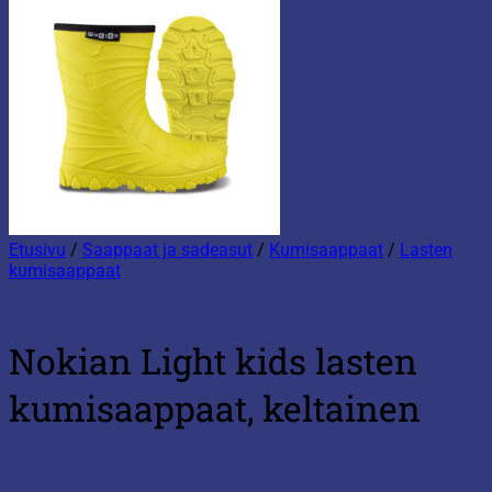
Etusivu
/
Saappaat ja sadeasut
/
Kumisaappaat
/
Lasten
kumisaappaat
Nokian Light kids lasten
kumisaappaat, keltainen