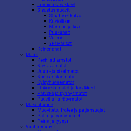
Toimistotarvikkeet
Sisustusmuovit
Staattiset kalvot
Kuviolliset
Marmori ja kivi
Puukuosit
Velour
Yksiväriset
Keinonahat
Matot
Keskilattiamatot
Käytävämatot
Juutti- ja sisalmatot
Kosteantilanmatot
Kylpyhuonematot
Liukuestematot ja tarvikkeet
Parveke ja kynnysmatot
Puuvilla- ja räsymatot
Makuuhuone
Muovitettu frotee ja patjansuojat
Patjat ja varavuoteet
Peitot ja tyynyt
Vaahtomuovit