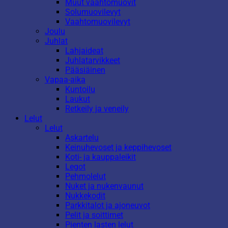
Muut vaahtomuovit
Solumuovilevyt
Vaahtomuovilevyt
Joulu
Juhlat
Lahjaideat
Juhlatarvikkeet
Pääsiäinen
Vapaa-aika
Kuntoilu
Laukut
Retkeily ja veneily
Lelut
Lelut
Askartelu
Keinuhevoset ja keppihevoset
Koti- ja kauppaleikit
Legot
Pehmolelut
Nuket ja nukenvaunut
Nukkekodit
Parkkitalot ja ajoneuvot
Pelit ja soittimet
Pienten lasten lelut