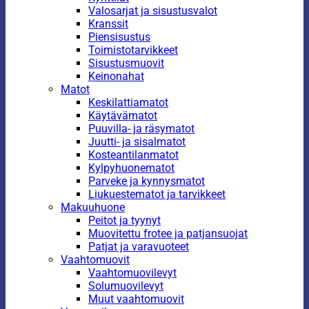
Valosarjat ja sisustusvalot
Kranssit
Piensisustus
Toimistotarvikkeet
Sisustusmuovit
Keinonahat
Matot
Keskilattiamatot
Käytävämatot
Puuvilla- ja räsymatot
Juutti- ja sisalmatot
Kosteantilanmatot
Kylpyhuonematot
Parveke ja kynnysmatot
Liukuestematot ja tarvikkeet
Makuuhuone
Peitot ja tyynyt
Muovitettu frotee ja patjansuojat
Patjat ja varavuoteet
Vaahtomuovit
Vaahtomuovilevyt
Solumuovilevyt
Muut vaahtomuovit