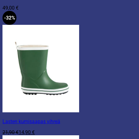
49,00
€
-32%
Lasten kumisaapas vihreä
21,90
€
14,90
€