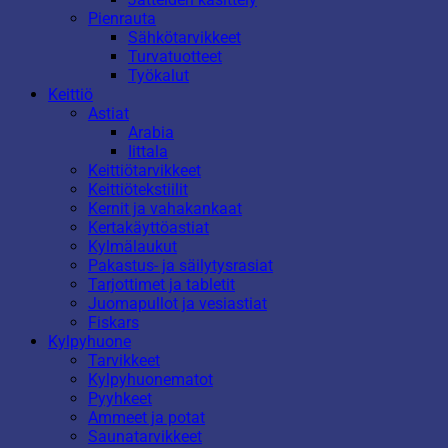
Pienrauta
Sähkötarvikkeet
Turvatuotteet
Työkalut
Keittiö
Astiat
Arabia
Iittala
Keittiötarvikkeet
Keittiötekstiilit
Kernit ja vahakankaat
Kertakäyttöastiat
Kylmälaukut
Pakastus- ja säilytysrasiat
Tarjottimet ja tabletit
Juomapullot ja vesiastiat
Fiskars
Kylpyhuone
Tarvikkeet
Kylpyhuonematot
Pyyhkeet
Ammeet ja potat
Saunatarvikkeet