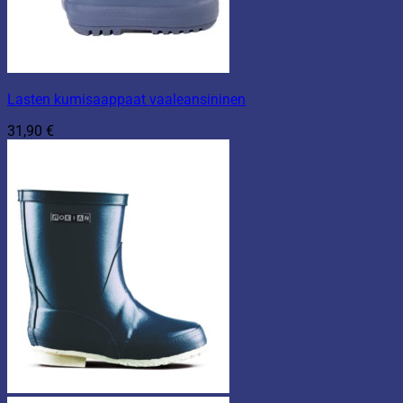
Lasten kumisaappaat vaaleansininen
31,90
€