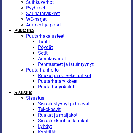
Suihkuverhot
Pyyhkeet
Saunatarvikkeet
WC-harjat
Ammeet ja potat
Puutarha
Puutarhakalusteet
Tuolit
Pöydät
Setit
Aurinkovarjot
Pehmusteet ja istuintyynyt
Puutarhanhoito
Ruukut ja parvekelaatikot
Puutarhatarvikkeet
Puutarhatyökalut
Sisustus
Sisustus
Sisustustyynyt ja huovat
Tekokasvit
Ruukut ja maljakot
Sisustuskorit ja -laatikot
Lyhdyt
Kynttilät