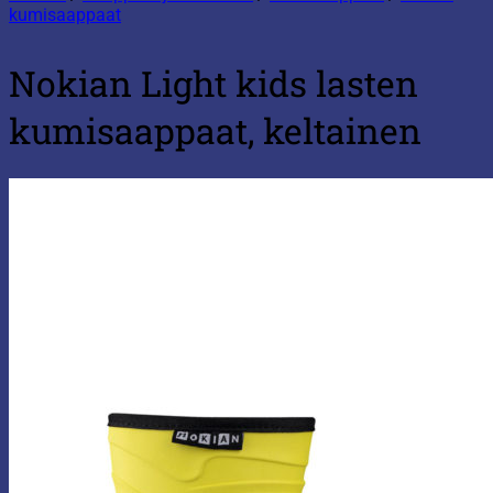
kumisaappaat
Nokian Light kids lasten
kumisaappaat, keltainen