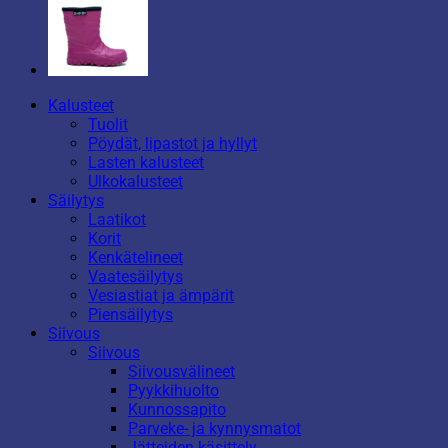
Kalusteet
Tuolit
Pöydät, lipastot ja hyllyt
Lasten kalusteet
Ulkokalusteet
Säilytys
Laatikot
Korit
Kenkätelineet
Vaatesäilytys
Vesiastiat ja ämpärit
Piensäilytys
Siivous
Siivous
Siivousvälineet
Pyykkihuolto
Kunnossapito
Parveke- ja kynnysmatot
Jätteiden käsittely