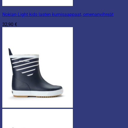
Nokian Light kids lasten kumisaappaat, omenanvihreät
32,90
€