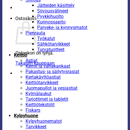
Jätteiden käsittely
Siivousvälineet
Pyykkihuolto
Ostoskori
Kunnossapito
Parveke- ja kynnysmatot
Pienrauta
Työkalut
Sähkötarvikkeet
Turvatuotteet
Ostoskori on tyhjä.
Keittiö
Astiat
Takaisin kauppaan
Kernit ja vahakankaat
Pakastus- ja säilytysrasiat
Kertakäyttöastiat
Keittiötarvikkeet
Juomapullot ja vesiastiat
Kylmälaukut
Tarjottimet ja tabletit
Keittiötekstiilit
Fiskars
Kylpyhuone
Kylpyhuonematot
Tarvikkeet