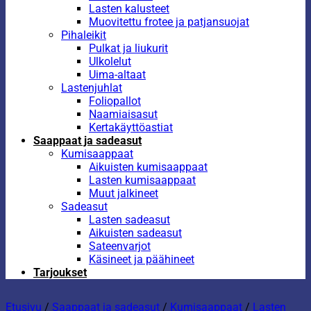
Lasten kalusteet
Muovitettu frotee ja patjansuojat
Pihaleikit
Pulkat ja liukurit
Ulkolelut
Uima-altaat
Lastenjuhlat
Foliopallot
Naamiaisasut
Kertakäyttöastiat
Saappaat ja sadeasut
Kumisaappaat
Aikuisten kumisaappaat
Lasten kumisaappaat
Muut jalkineet
Sadeasut
Lasten sadeasut
Aikuisten sadeasut
Sateenvarjot
Käsineet ja päähineet
Tarjoukset
Etusivu
/
Saappaat ja sadeasut
/
Kumisaappaat
/
Lasten