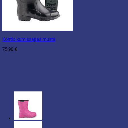
Kontio kumisaapas musta
75,90
€