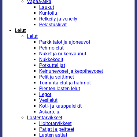
Vapaa-aika
Laukut
Kuntoilu
Retkeily ja veneily
Pelastusliivit
Lelut
Lelut
Parkkitalot ja ajoneuvot
Pehmolelut
Nuket ja nukenvaunut
Nukkekodit
Potkuttelijat
Keinuhevoset ja keppihevoset
Pelit ja soittimet
Toimintalelut ja hahmot
Pienten lasten lelut
Legot
Vesilelut
Koti- ja kauppaleikit
Askartelu
Lastentarvikkeet
Hoitotarvikkeet
Patjat ja peitteet
Lasten astiat