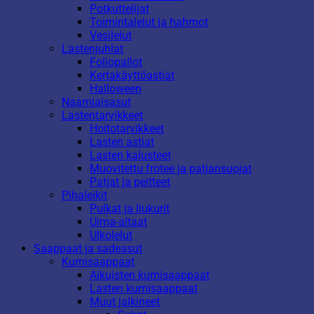
Potkuttelijat
Toimintalelut ja hahmot
Vesilelut
Lastenjuhlat
Foliopallot
Kertakäyttöastiat
Halloween
Naamiaisasut
Lastentarvikkeet
Hoitotarvikkeet
Lasten astiat
Lasten kalusteet
Muovitettu frotee ja patjansuojat
Patjat ja peitteet
Pihaleikit
Pulkat ja liukurit
Uima-altaat
Ulkolelut
Saappaat ja sadeasut
Kumisaappaat
Aikuisten kumisaappaat
Lasten kumisaappaat
Muut jalkineet