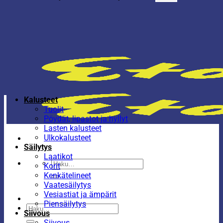
Kalusteet
Tuolit
Pöydät, lipastot ja hyllyt
Lasten kalusteet
Ulkokalusteet
Säilytys
Laatikot
Etsi:
Korit
Kenkätelineet
Vaatesäilytys
Vesiastiat ja ämpärit
Piensäilytys
Etsi:
Siivous
Siivous