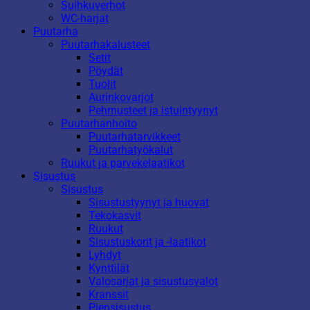
Suihkuverhot
WC-harjat
Puutarha
Puutarhakalusteet
Setit
Pöydät
Tuolit
Aurinkovarjot
Pehmusteet ja istuintyynyt
Puutarhanhoito
Puutarhatarvikkeet
Puutarhatyökalut
Ruukut ja parvekelaatikot
Sisustus
Sisustus
Sisustustyynyt ja huovat
Tekokasvit
Ruukut
Sisustuskorit ja -laatikot
Lyhdyt
Kynttilät
Valosarjat ja sisustusvalot
Kranssit
Piensisustus