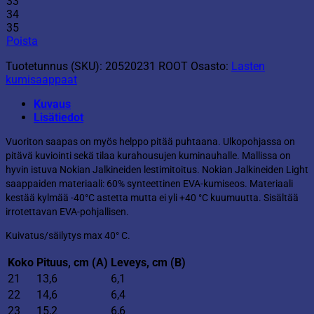
33
34
35
Poista
Tuotetunnus (SKU):
20520231 ROOT
Osasto:
Lasten
kumisaappaat
Kuvaus
Lisätiedot
Vuoriton saapas on myös helppo pitää puhtaana. Ulkopohjassa on
pitävä kuviointi sekä tilaa kurahousujen kuminauhalle. Mallissa on
hyvin istuva Nokian Jalkineiden lestimitoitus. Nokian Jalkineiden Light
saappaiden materiaali: 60% synteettinen EVA-kumiseos. Materiaali
kestää kylmää -40°C astetta mutta ei yli +40 °C kuumuutta. Sisältää
irrotettavan EVA-pohjallisen.
Kuivatus/säilytys max 40° C.
Koko
Pituus
, cm (A)
Leveys
, cm (B)
21
13,6
6,1
22
14,6
6,4
23
15,2
6,6