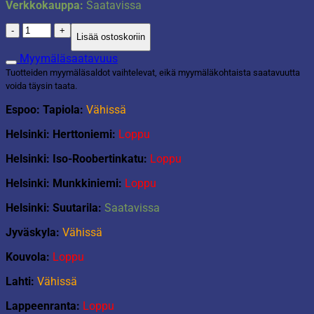
Verkkokauppa:
Saatavissa
Lasten
Lisää ostoskoriin
pipo
pinkki
Myymäläsaatavuus
määrä
Tuotteiden myymäläsaldot vaihtelevat, eikä myymäläkohtaista saatavuutta
voida täysin taata.
Espoo: Tapiola:
Vähissä
Helsinki: Herttoniemi:
Loppu
Helsinki: Iso-Roobertinkatu:
Loppu
Helsinki: Munkkiniemi:
Loppu
Helsinki: Suutarila:
Saatavissa
Jyväskyla:
Vähissä
Kouvola:
Loppu
Lahti:
Vähissä
Lappeenranta:
Loppu