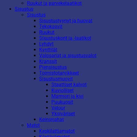
Ruukut ja parvekelaatikot
Sisustus
Sisustus
Sisustustyynyt ja huovat
Tekokasvit
Ruukut
Sisustuskorit ja -laatikot
Lyhdyt
Kynttilät
Valosarjat ja sisustusvalot
Kranssit
Piensisustus
Toimistotarvikkeet
Sisustusmuovit
Staattiset kalvot
Kuviolliset
Marmori ja kivi
Puukuosit
Velour
Yksiväriset
Keinonahat
Matot
Keskilattiamatot
Käytävämatot