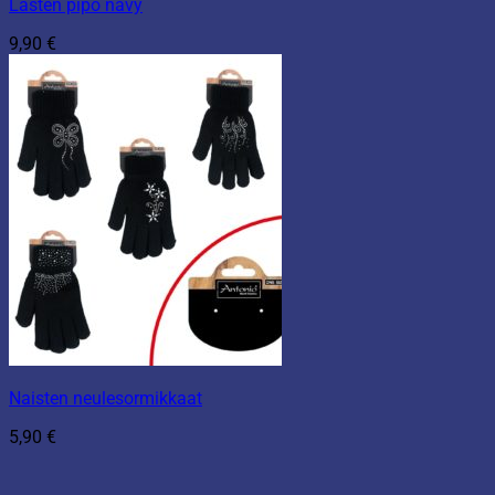
Lasten pipo navy
9,90
€
Naisten neulesormikkaat
5,90
€