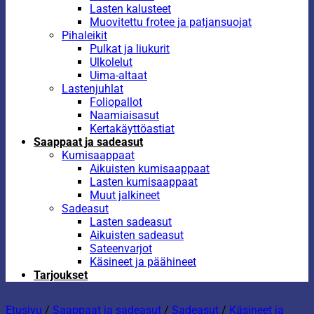
Lasten kalusteet
Muovitettu frotee ja patjansuojat
Pihaleikit
Pulkat ja liukurit
Ulkolelut
Uima-altaat
Lastenjuhlat
Foliopallot
Naamiaisasut
Kertakäyttöastiat
Saappaat ja sadeasut
Kumisaappaat
Aikuisten kumisaappaat
Lasten kumisaappaat
Muut jalkineet
Sadeasut
Lasten sadeasut
Aikuisten sadeasut
Sateenvarjot
Käsineet ja päähineet
Tarjoukset
Etusivu
/
Saappaat ja sadeasut
/
Sadeasut
/
Käsineet ja