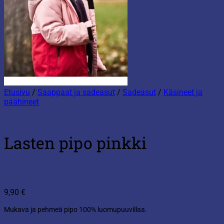
Etusivu
/
Saappaat ja sadeasut
/
Sadeasut
/
Käsineet ja
päähineet
Lasten pipo pinkki
9,90
€
Mukava ja pehmeä pipo 100% luomupuuvillaa.