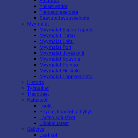
Palautus
Yleiset ehdot
Tietosuojaseloste
Saavutettavuusseloste
Myymälät
Myymälät Espoo Tapiola
Myymälät Turku
Myymälät Lahti
Myymälät Pori
Myymälät Jyväskylä
Myymälät Kouvola
Myymälät Porvoo
Myymälät Helsinki
Myymälät Lappeenranta
Historia
Työpaikat
Tiedotteet
Kalusteet
Tuolit
Pöydät, lipastot ja hyllyt
Lasten kalusteet
Ulkokalusteet
Säilytys
Laatikot