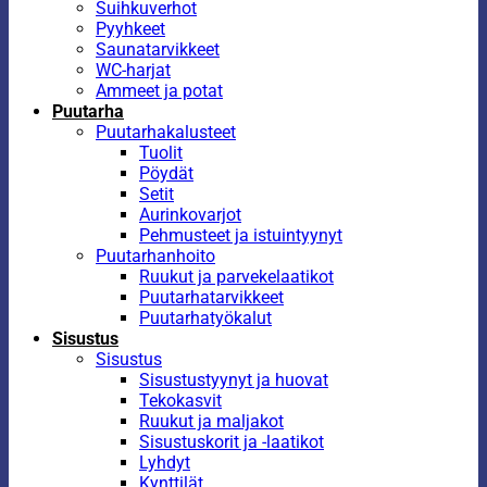
Suihkuverhot
Pyyhkeet
Saunatarvikkeet
WC-harjat
Ammeet ja potat
Puutarha
Puutarhakalusteet
Tuolit
Pöydät
Setit
Aurinkovarjot
Pehmusteet ja istuintyynyt
Puutarhanhoito
Ruukut ja parvekelaatikot
Puutarhatarvikkeet
Puutarhatyökalut
Sisustus
Sisustus
Sisustustyynyt ja huovat
Tekokasvit
Ruukut ja maljakot
Sisustuskorit ja -laatikot
Lyhdyt
Kynttilät