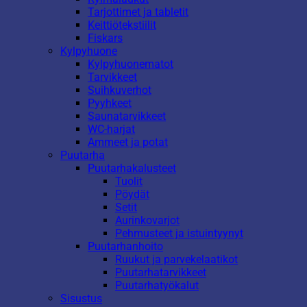
Tarjottimet ja tabletit
Keittiötekstiilit
Fiskars
Kylpyhuone
Kylpyhuonematot
Tarvikkeet
Suihkuverhot
Pyyhkeet
Saunatarvikkeet
WC-harjat
Ammeet ja potat
Puutarha
Puutarhakalusteet
Tuolit
Pöydät
Setit
Aurinkovarjot
Pehmusteet ja istuintyynyt
Puutarhanhoito
Ruukut ja parvekelaatikot
Puutarhatarvikkeet
Puutarhatyökalut
Sisustus