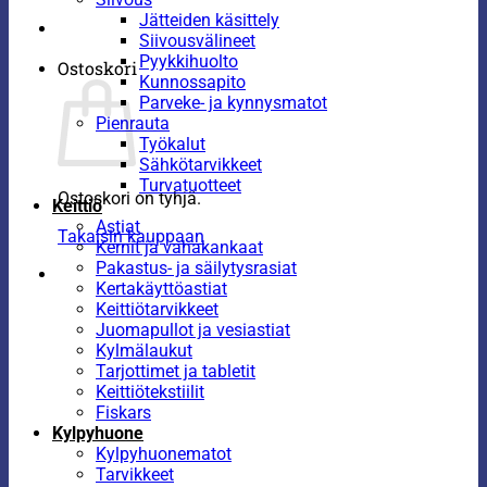
Jätteiden käsittely
Siivousvälineet
Pyykkihuolto
Ostoskori
Kunnossapito
Parveke- ja kynnysmatot
Pienrauta
Työkalut
Sähkötarvikkeet
Turvatuotteet
Ostoskori on tyhjä.
Keittiö
Astiat
Takaisin kauppaan
Kernit ja vahakankaat
Pakastus- ja säilytysrasiat
Kertakäyttöastiat
Keittiötarvikkeet
Juomapullot ja vesiastiat
Kylmälaukut
Tarjottimet ja tabletit
Keittiötekstiilit
Fiskars
Kylpyhuone
Kylpyhuonematot
Tarvikkeet