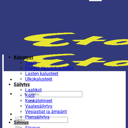
Kalusteet
Tuolit
Pöydät, lipastot ja hyllyt
Lasten kalusteet
Ulkokalusteet
Säilytys
Laatikot
Etsi:
Korit
Kenkätelineet
Vaatesäilytys
Vesiastiat ja ämpärit
Piensäilytys
Etsi:
Siivous
Siivous