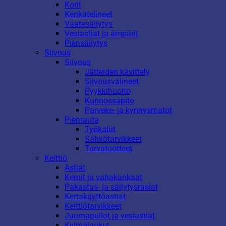
Korit
Kenkätelineet
Vaatesäilytys
Vesiastiat ja ämpärit
Piensäilytys
Siivous
Siivous
Jätteiden käsittely
Siivousvälineet
Pyykkihuolto
Kunnossapito
Parveke- ja kynnysmatot
Pienrauta
Työkalut
Sähkötarvikkeet
Turvatuotteet
Keittiö
Astiat
Kernit ja vahakankaat
Pakastus- ja säilytysrasiat
Kertakäyttöastiat
Keittiötarvikkeet
Juomapullot ja vesiastiat
Kylmälaukut