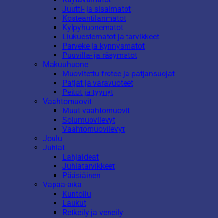
Juutti- ja sisalmatot
Kosteantilanmatot
Kylpyhuonematot
Liukuestematot ja tarvikkeet
Parveke ja kynnysmatot
Puuvilla- ja räsymatot
Makuuhuone
Muovitettu frotee ja patjansuojat
Patjat ja varavuoteet
Peitot ja tyynyt
Vaahtomuovit
Muut vaahtomuovit
Solumuovilevyt
Vaahtomuovilevyt
Joulu
Juhlat
Lahjaideat
Juhlatarvikkeet
Pääsiäinen
Vapaa-aika
Kuntoilu
Laukut
Retkeily ja veneily