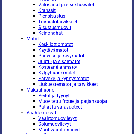
Valosarjat ja sisustusvalot
Kranssit
Piensisustus
Toimistotarvikkeet
Sisustusmuovit
Keinonahat
Matot
Keskilattiamatot
Käytävämatot
Puuvilla- ja räsymatot
Juutti- ja sisalmatot
Kosteantilanmatot
Kylpyhuonematot
Parveke ja kynnysmatot
Liukuestematot ja tarvikkeet
Makuuhuone
Peitot ja tyynyt
Muovitettu frotee ja patjansuojat
Patjat ja varavuoteet
Vaahtomuovit
Vaahtomuovilevyt
Solumuovilevyt
Muut vaahtomuovit