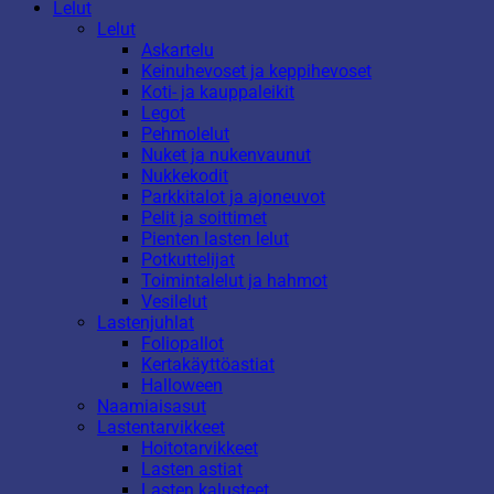
Lelut
Lelut
Askartelu
Keinuhevoset ja keppihevoset
Koti- ja kauppaleikit
Legot
Pehmolelut
Nuket ja nukenvaunut
Nukkekodit
Parkkitalot ja ajoneuvot
Pelit ja soittimet
Pienten lasten lelut
Potkuttelijat
Toimintalelut ja hahmot
Vesilelut
Lastenjuhlat
Foliopallot
Kertakäyttöastiat
Halloween
Naamiaisasut
Lastentarvikkeet
Hoitotarvikkeet
Lasten astiat
Lasten kalusteet