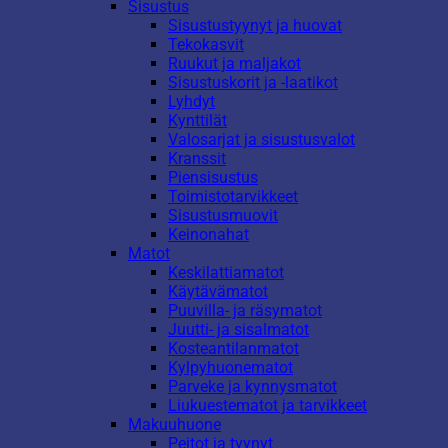
Sisustus
Sisustustyynyt ja huovat
Tekokasvit
Ruukut ja maljakot
Sisustuskorit ja -laatikot
Lyhdyt
Kynttilät
Valosarjat ja sisustusvalot
Kranssit
Piensisustus
Toimistotarvikkeet
Sisustusmuovit
Keinonahat
Matot
Keskilattiamatot
Käytävämatot
Puuvilla- ja räsymatot
Juutti- ja sisalmatot
Kosteantilanmatot
Kylpyhuonematot
Parveke ja kynnysmatot
Liukuestematot ja tarvikkeet
Makuuhuone
Peitot ja tyynyt