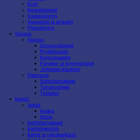
Korit
Kenkätelineet
Vaatesäilytys
Vesiastiat ja ämpärit
Piensäilytys
Siivous
Siivous
Siivousvälineet
Pyykkihuolto
Kunnossapito
Parveke- ja kynnysmatot
Jätteiden käsittely
Pienrauta
Sähkötarvikkeet
Turvatuotteet
Työkalut
Keittiö
Astiat
Arabia
Iittala
Keittiötarvikkeet
Keittiötekstiilit
Kernit ja vahakankaat