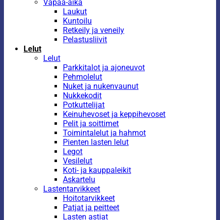
Vapaa-aika
Laukut
Kuntoilu
Retkeily ja veneily
Pelastusliivit
Lelut
Lelut
Parkkitalot ja ajoneuvot
Pehmolelut
Nuket ja nukenvaunut
Nukkekodit
Potkuttelijat
Keinuhevoset ja keppihevoset
Pelit ja soittimet
Toimintalelut ja hahmot
Pienten lasten lelut
Legot
Vesilelut
Koti- ja kauppaleikit
Askartelu
Lastentarvikkeet
Hoitotarvikkeet
Patjat ja peitteet
Lasten astiat