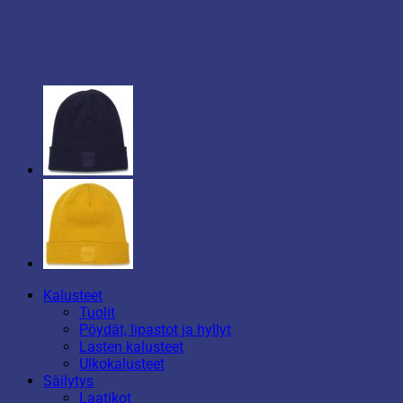
Kalusteet
Tuolit
Pöydät, lipastot ja hyllyt
Lasten kalusteet
Ulkokalusteet
Säilytys
Laatikot