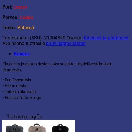
Pori:
Loppu
Porvoo:
Loppu
Turku:
Vähissä
Tuotetunnus (SKU):
21004359
Osasto:
Käsineet ja päähineet
Avainsana tuotteelle
puuvillapipo lasten
Kuvaus
Klassinen ja ajaton design, joka soveltuu täydellisesti kaikkiin
tilanteisiin.
• Eco Essentials
• Hieno neulos
• Taitettu alareuna
• Edessä Tretorn-logo
Tutustu myös