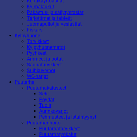
Kertakäyttöastiat
Kylmälaukut
Pakastus- ja säilytysrasiat
Tarjottimet ja tabletit
Juomapullot ja vesiastiat
Fiskars
Kylpyhuone
Tarvikkeet
Kylpyhuonematot
Pyyhkeet
Ammeet ja potat
Saunatarvikkeet
Suihkuverhot
WC-harjat
Puutarha
Puutarhakalusteet
Setit
Pöydät
Tuolit
Aurinkovarjot
Pehmusteet ja istuintyynyt
Puutarhanhoito
Puutarhatarvikkeet
Puutarhatyökalut