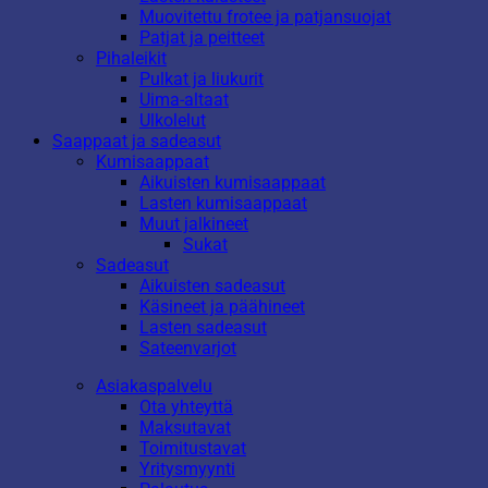
Muovitettu frotee ja patjansuojat
Patjat ja peitteet
Pihaleikit
Pulkat ja liukurit
Uima-altaat
Ulkolelut
Saappaat ja sadeasut
Kumisaappaat
Aikuisten kumisaappaat
Lasten kumisaappaat
Muut jalkineet
Sukat
Sadeasut
Aikuisten sadeasut
Käsineet ja päähineet
Lasten sadeasut
Sateenvarjot
Asiakaspalvelu
Ota yhteyttä
Maksutavat
Toimitustavat
Yritysmyynti