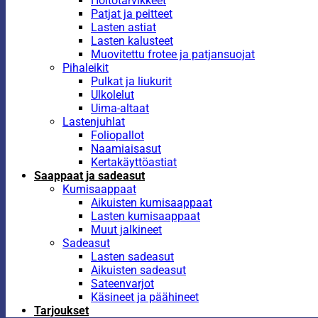
Hoitotarvikkeet
Patjat ja peitteet
Lasten astiat
Lasten kalusteet
Muovitettu frotee ja patjansuojat
Pihaleikit
Pulkat ja liukurit
Ulkolelut
Uima-altaat
Lastenjuhlat
Foliopallot
Naamiaisasut
Kertakäyttöastiat
Saappaat ja sadeasut
Kumisaappaat
Aikuisten kumisaappaat
Lasten kumisaappaat
Muut jalkineet
Sadeasut
Lasten sadeasut
Aikuisten sadeasut
Sateenvarjot
Käsineet ja päähineet
Tarjoukset