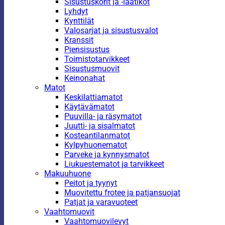
Sisustuskorit ja -laatikot
Lyhdyt
Kynttilät
Valosarjat ja sisustusvalot
Kranssit
Piensisustus
Toimistotarvikkeet
Sisustusmuovit
Keinonahat
Matot
Keskilattiamatot
Käytävämatot
Puuvilla- ja räsymatot
Juutti- ja sisalmatot
Kosteantilanmatot
Kylpyhuonematot
Parveke ja kynnysmatot
Liukuestematot ja tarvikkeet
Makuuhuone
Peitot ja tyynyt
Muovitettu frotee ja patjansuojat
Patjat ja varavuoteet
Vaahtomuovit
Vaahtomuovilevyt