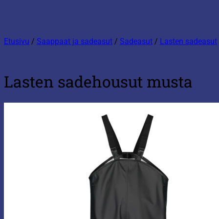
Etusivu
/
Saappaat ja sadeasut
/
Sadeasut
/
Lasten sadeasut
Lasten sadehousut musta