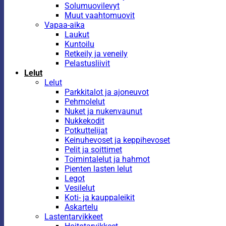
Solumuovilevyt
Muut vaahtomuovit
Vapaa-aika
Laukut
Kuntoilu
Retkeily ja veneily
Pelastusliivit
Lelut
Lelut
Parkkitalot ja ajoneuvot
Pehmolelut
Nuket ja nukenvaunut
Nukkekodit
Potkuttelijat
Keinuhevoset ja keppihevoset
Pelit ja soittimet
Toimintalelut ja hahmot
Pienten lasten lelut
Legot
Vesilelut
Koti- ja kauppaleikit
Askartelu
Lastentarvikkeet