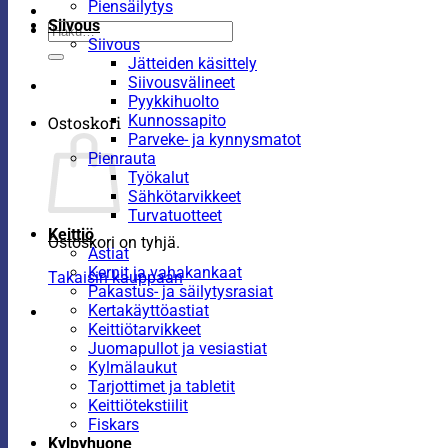
Piensäilytys
Siivous
Etsi:
Siivous
Jätteiden käsittely
Siivousvälineet
Pyykkihuolto
Kunnossapito
Ostoskori
Parveke- ja kynnysmatot
Pienrauta
Työkalut
Sähkötarvikkeet
Turvatuotteet
Keittiö
Ostoskori on tyhjä.
Astiat
Kernit ja vahakankaat
Takaisin kauppaan
Pakastus- ja säilytysrasiat
Kertakäyttöastiat
Keittiötarvikkeet
Juomapullot ja vesiastiat
Kylmälaukut
Tarjottimet ja tabletit
Keittiötekstiilit
Fiskars
Kylpyhuone