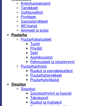
Kylpyhuonematot
Tarvikkeet
Suihkuverhot
Pyyhkeet
Saunatarvikkeet
WC-harjat
Ammeet ja potat
Puutarha
Puutarhakalusteet
Tuolit
Pöydät
Setit
Aurinkovarjot
Pehmusteet ja istuintyynyt
Puutarhanhoito
Ruukut ja parvekelaatikot
Puutarhatarvikkeet
Puutarhatyökalut
Sisustus
Sisustus
Sisustustyynyt ja huovat
Tekokasvit
Ruukut ja maljakot