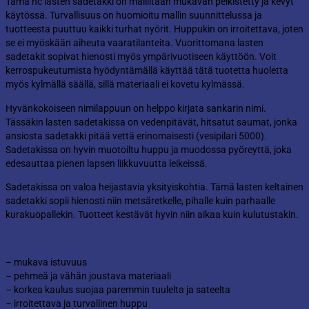
Tämä hc lasten sadetakki on malliltaan mukavan pelkistetty ja kevyt
käytössä. Turvallisuus on huomioitu mallin suunnittelussa ja
tuotteesta puuttuu kaikki turhat nyörit. Huppukin on irroitettava, joten
se ei myöskään aiheuta vaaratilanteita. Vuorittomana lasten
sadetakit sopivat hienosti myös ympärivuotiseen käyttöön. Voit
kerrospukeutumista hyödyntämällä käyttää tätä tuotetta huoletta
myös kylmällä säällä, sillä materiaali ei kovetu kylmässä.
Hyvänkokoiseen nimilappuun on helppo kirjata sankarin nimi.
Tässäkin lasten sadetakissa on vedenpitävät, hitsatut saumat, jonka
ansiosta sadetakki pitää vettä erinomaisesti (vesipilari 5000).
Sadetakissa on hyvin muotoiltu huppu ja muodossa pyöreyttä, joka
edesauttaa pienen lapsen liikkuvuutta leikeissä.
Sadetakissa on valoa heijastavia yksityiskohtia. Tämä lasten keltainen
sadetakki sopii hienosti niin metsäretkelle, pihalle kuin parhaalle
kurakuopallekin. Tuotteet kestävät hyvin niin aikaa kuin kulutustakin.
– mukava istuvuus
– pehmeä ja vähän joustava materiaali
– korkea kaulus suojaa paremmin tuulelta ja sateelta
– irroitettava ja turvallinen huppu