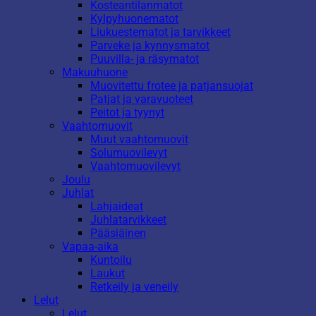
Kosteantilanmatot
Kylpyhuonematot
Liukuestematot ja tarvikkeet
Parveke ja kynnysmatot
Puuvilla- ja räsymatot
Makuuhuone
Muovitettu frotee ja patjansuojat
Patjat ja varavuoteet
Peitot ja tyynyt
Vaahtomuovit
Muut vaahtomuovit
Solumuovilevyt
Vaahtomuovilevyt
Joulu
Juhlat
Lahjaideat
Juhlatarvikkeet
Pääsiäinen
Vapaa-aika
Kuntoilu
Laukut
Retkeily ja veneily
Lelut
Lelut