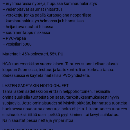
– ei ylimääräisiä nyörejä, hupussa kuminauhakiristys
– vedenpitävät saumat (hitsattu)
– vetoketju, jonka päällä kurasuojana nepparilista
– kuminauhakiristys helmassa ja hihansuissa
– heijastava nauhat hihassa
– suuri nimilappu niskassa
– PVC-vapaa
– vesipilari 5000
Materiaali: 45% polyesteri, 55% PU
HC®-tuotemerkki on suomalainen. Tuotteet suunnitellaan alusta
loppuun Suomessa, testaus ja laatukontrolli on korkeaa tasoa.
Sadeasuissa ei käytetä haitallisia PVC-yhdisteitä.
LASTEN SADETAKIN HOITO-OHJEET
Tämä lasten sadetakki on erittäin helppohoitoinen. Teknisillä
ominaisuuksilla tuotteista on saatu tarkoituksenmukaisesti hyvin
suojaavia. Jotta ominaisuudet säilyisivät pitkään, kannattaa tuotteita
huoltaessa noudattaa annettuja hoito-ohjeita. Likaantuneen tuotteen
ensihuolloksi riittää usein pelkkä pyyhkiminen tai kevyt suihkutus.
Näin säästät pesuainetta ja ympäristöä.