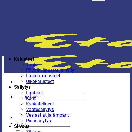
Kalusteet
Tuolit
Pöydät, lipastot ja hyllyt
Lasten kalusteet
Ulkokalusteet
Säilytys
Laatikot
Etsi:
Korit
Kenkätelineet
Vaatesäilytys
Vesiastiat ja ämpärit
Piensäilytys
Etsi:
Siivous
Siivous