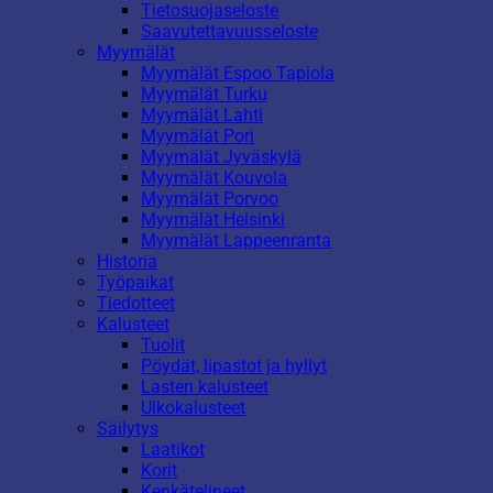
Tietosuojaseloste
Saavutettavuusseloste
Myymälät
Myymälät Espoo Tapiola
Myymälät Turku
Myymälät Lahti
Myymälät Pori
Myymälät Jyväskylä
Myymälät Kouvola
Myymälät Porvoo
Myymälät Helsinki
Myymälät Lappeenranta
Historia
Työpaikat
Tiedotteet
Kalusteet
Tuolit
Pöydät, lipastot ja hyllyt
Lasten kalusteet
Ulkokalusteet
Säilytys
Laatikot
Korit
Kenkätelineet