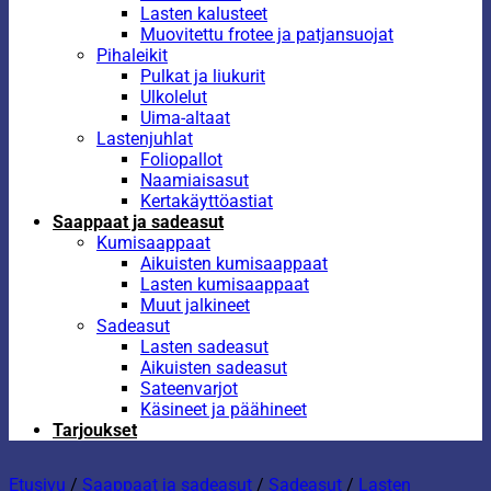
Lasten kalusteet
Muovitettu frotee ja patjansuojat
Pihaleikit
Pulkat ja liukurit
Ulkolelut
Uima-altaat
Lastenjuhlat
Foliopallot
Naamiaisasut
Kertakäyttöastiat
Saappaat ja sadeasut
Kumisaappaat
Aikuisten kumisaappaat
Lasten kumisaappaat
Muut jalkineet
Sadeasut
Lasten sadeasut
Aikuisten sadeasut
Sateenvarjot
Käsineet ja päähineet
Tarjoukset
Etusivu
/
Saappaat ja sadeasut
/
Sadeasut
/
Lasten