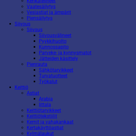
Kenkätelineet
Vaatesäilytys
Vesiastiat ja ämpärit
Piensäilytys
Siivous
Siivous
Siivousvälineet
Pyykkihuolto
Kunnossapito
Parveke- ja kynnysmatot
Jätteiden käsittely
Pienrauta
Sähkötarvikkeet
Turvatuotteet
Työkalut
Keittiö
Astiat
Arabia
Iittala
Keittiötarvikkeet
Keittiötekstiilit
Kernit ja vahakankaat
Kertakäyttöastiat
Kylmälaukut