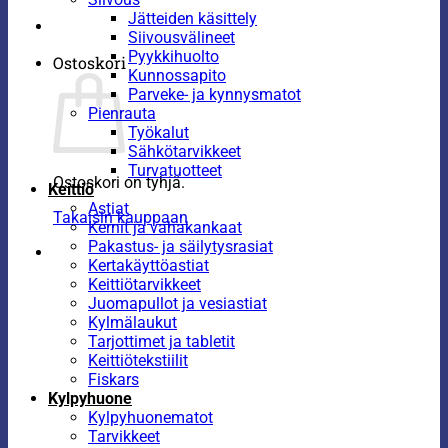
Jätteiden käsittely
Siivousvälineet
Pyykkihuolto
Ostoskori
Kunnossapito
Parveke- ja kynnysmatot
Pienrauta
Työkalut
Sähkötarvikkeet
Turvatuotteet
Ostoskori on tyhjä.
Keittiö
Astiat
Takaisin kauppaan
Kernit ja vahakankaat
Pakastus- ja säilytysrasiat
Kertakäyttöastiat
Keittiötarvikkeet
Juomapullot ja vesiastiat
Kylmälaukut
Tarjottimet ja tabletit
Keittiötekstiilit
Fiskars
Kylpyhuone
Kylpyhuonematot
Tarvikkeet