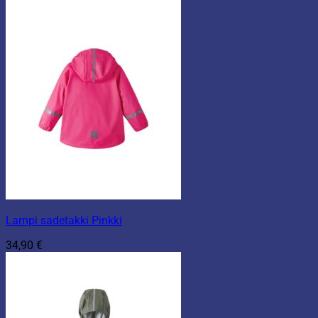
Lampi sadetakki Pinkki
34,90
€