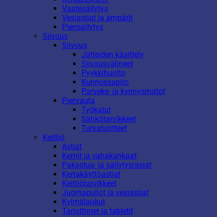
Vaatesäilytys
Vesiastiat ja ämpärit
Piensäilytys
Siivous
Siivous
Jätteiden käsittely
Siivousvälineet
Pyykkihuolto
Kunnossapito
Parveke- ja kynnysmatot
Pienrauta
Työkalut
Sähkötarvikkeet
Turvatuotteet
Keittiö
Astiat
Kernit ja vahakankaat
Pakastus- ja säilytysrasiat
Kertakäyttöastiat
Keittiötarvikkeet
Juomapullot ja vesiastiat
Kylmälaukut
Tarjottimet ja tabletit