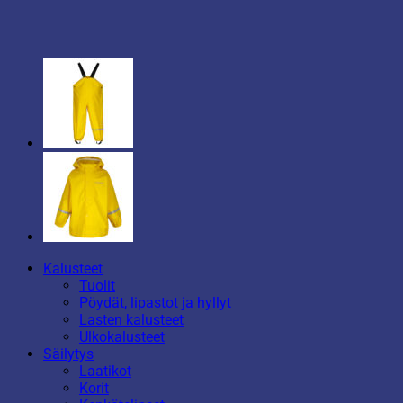
Kalusteet
Tuolit
Pöydät, lipastot ja hyllyt
Lasten kalusteet
Ulkokalusteet
Säilytys
Laatikot
Korit