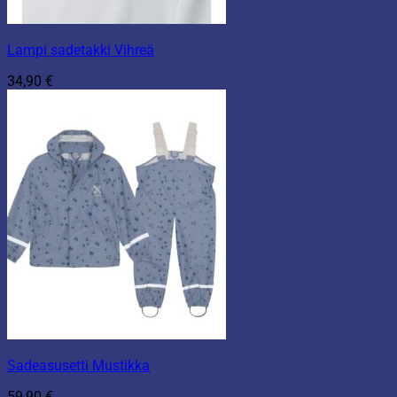
Lampi sadetakki Vihreä
34,90
€
Sadeasusetti Mustikka
59,90
€