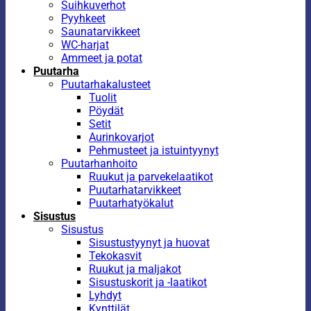
Suihkuverhot
Pyyhkeet
Saunatarvikkeet
WC-harjat
Ammeet ja potat
Puutarha
Puutarhakalusteet
Tuolit
Pöydät
Setit
Aurinkovarjot
Pehmusteet ja istuintyynyt
Puutarhanhoito
Ruukut ja parvekelaatikot
Puutarhatarvikkeet
Puutarhatyökalut
Sisustus
Sisustus
Sisustustyynyt ja huovat
Tekokasvit
Ruukut ja maljakot
Sisustuskorit ja -laatikot
Lyhdyt
Kynttilät