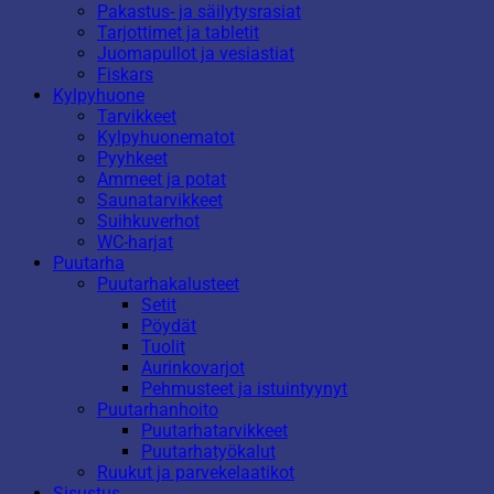
Pakastus- ja säilytysrasiat
Tarjottimet ja tabletit
Juomapullot ja vesiastiat
Fiskars
Kylpyhuone
Tarvikkeet
Kylpyhuonematot
Pyyhkeet
Ammeet ja potat
Saunatarvikkeet
Suihkuverhot
WC-harjat
Puutarha
Puutarhakalusteet
Setit
Pöydät
Tuolit
Aurinkovarjot
Pehmusteet ja istuintyynyt
Puutarhanhoito
Puutarhatarvikkeet
Puutarhatyökalut
Ruukut ja parvekelaatikot
Sisustus