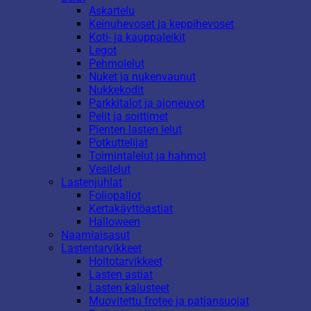
Askartelu
Keinuhevoset ja keppihevoset
Koti- ja kauppaleikit
Legot
Pehmolelut
Nuket ja nukenvaunut
Nukkekodit
Parkkitalot ja ajoneuvot
Pelit ja soittimet
Pienten lasten lelut
Potkuttelijat
Toimintalelut ja hahmot
Vesilelut
Lastenjuhlat
Foliopallot
Kertakäyttöastiat
Halloween
Naamiaisasut
Lastentarvikkeet
Hoitotarvikkeet
Lasten astiat
Lasten kalusteet
Muovitettu frotee ja patjansuojat