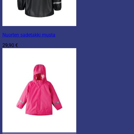
Nuorten sadetakki musta
29,90
€