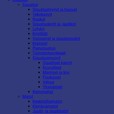
Sisustus
Sisustustyynyt ja huovat
Tekokasvit
Ruukut
Sisustuskorit ja -laatikot
Lyhdyt
Kynttilät
Valosarjat ja sisustusvalot
Kranssit
Piensisustus
Toimistotarvikkeet
Sisustusmuovit
Staattiset kalvot
Kuviolliset
Marmori ja kivi
Puukuosit
Velour
Yksiväriset
Keinonahat
Matot
Keskilattiamatot
Käytävämatot
Juutti- ja sisalmatot