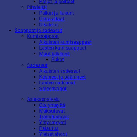
Patjat ja peitteet
Pihaleikit
Pulkat ja liukurit
Uima-altaat
Ulkolelut
Saappaat ja sadeasut
Kumisaappaat
Aikuisten kumisaappaat
Lasten kumisaappaat
Muut jalkineet
Sukat
Sadeasut
Aikuisten sadeasut
Käsineet ja päähineet
Lasten sadeasut
Sateenvarjot
Asiakaspalvelu
Ota yhteyttä
Maksutavat
Toimitustavat
Yritysmyynti
Palautus
Yleiset ehdot