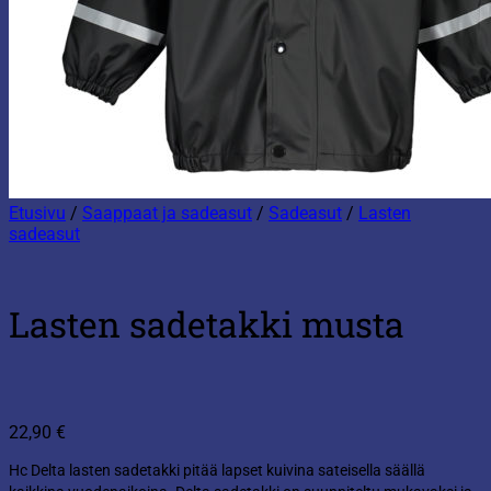
Etusivu
/
Saappaat ja sadeasut
/
Sadeasut
/
Lasten
sadeasut
Lasten sadetakki musta
22,90
€
Hc Delta lasten sadetakki pitää lapset kuivina sateisella säällä