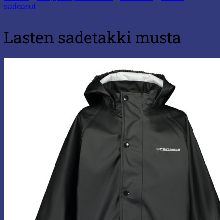
sadeasut
Lasten sadetakki musta