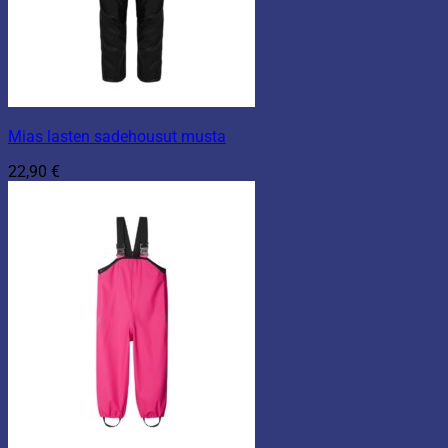
Mias lasten sadehousut musta
22,90
€