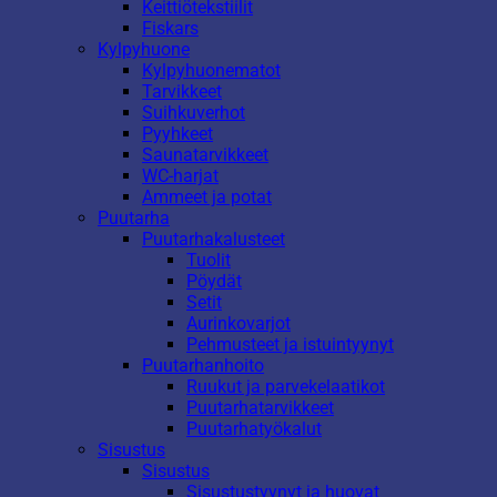
Keittiötekstiilit
Fiskars
Kylpyhuone
Kylpyhuonematot
Tarvikkeet
Suihkuverhot
Pyyhkeet
Saunatarvikkeet
WC-harjat
Ammeet ja potat
Puutarha
Puutarhakalusteet
Tuolit
Pöydät
Setit
Aurinkovarjot
Pehmusteet ja istuintyynyt
Puutarhanhoito
Ruukut ja parvekelaatikot
Puutarhatarvikkeet
Puutarhatyökalut
Sisustus
Sisustus
Sisustustyynyt ja huovat