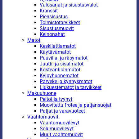
Valosarjat ja sisustusvalot
Kranssit
Piensisustus
Toimistotarvikkeet
Sisustusmuovit
Keinonahat
Matot
Keskilattiamatot
Käytävämatot
Puuvilla- ja räsymatot
Juutti- ja sisalmatot
Kosteantilanmatot
Kylpyhuonematot
Parveke ja kynnysmatot
Liukuestematot ja tarvikkeet
Makuuhuone
Peitot ja tyynyt
Muovitettu frotee ja patjansuojat
Patjat ja varavuoteet
Vaahtomuovit
Vaahtomuovilevyt
Solumuovilevyt
Muut vaahtomuovit