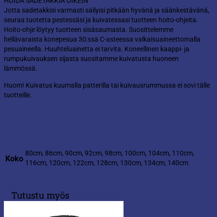
HOIDA SADETAKKIA OIKEIN
Jotta sadetakkisi varmasti säilyisi pitkään hyvänä ja säänkestävänä,
seuraa tuotetta pestessäsi ja kuivatessasi tuotteen hoito-ohjeita.
Hoito-ohje löytyy tuotteen sisäsaumasta. Suosittelemme
hellävaraista konepesua 30:ssä C-asteessa valkaisuaineettomalla
pesuaineella. Huuhteluainetta ei tarvita. Koneellinen kaappi- ja
rumpukuivauksen sijasta suositamme kuivatusta huoneen
lämmössä.
Huom! Kuivatus kuumalla patterilla tai kuivausrummussa ei sovi tälle
tuotteille.
80cm, 86cm, 90cm, 92cm, 98cm, 100cm, 104cm, 110cm,
Koko
116cm, 120cm, 122cm, 128cm, 130cm, 134cm, 140cm
Tutustu myös