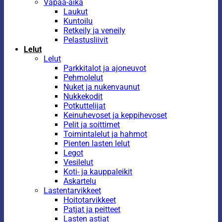
Vapaa-aika
Laukut
Kuntoilu
Retkeily ja veneily
Pelastusliivit
Lelut
Lelut
Parkkitalot ja ajoneuvot
Pehmolelut
Nuket ja nukenvaunut
Nukkekodit
Potkuttelijat
Keinuhevoset ja keppihevoset
Pelit ja soittimet
Toimintalelut ja hahmot
Pienten lasten lelut
Legot
Vesilelut
Koti- ja kauppaleikit
Askartelu
Lastentarvikkeet
Hoitotarvikkeet
Patjat ja peitteet
Lasten astiat