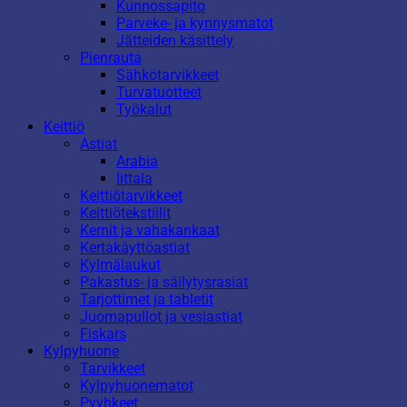
Kunnossapito
Parveke- ja kynnysmatot
Jätteiden käsittely
Pienrauta
Sähkötarvikkeet
Turvatuotteet
Työkalut
Keittiö
Astiat
Arabia
Iittala
Keittiötarvikkeet
Keittiötekstiilit
Kernit ja vahakankaat
Kertakäyttöastiat
Kylmälaukut
Pakastus- ja säilytysrasiat
Tarjottimet ja tabletit
Juomapullot ja vesiastiat
Fiskars
Kylpyhuone
Tarvikkeet
Kylpyhuonematot
Pyyhkeet