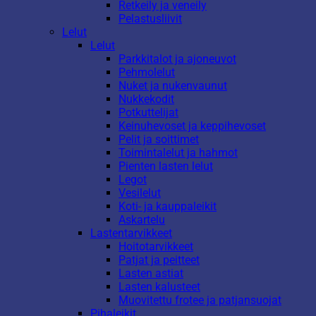
Retkeily ja veneily
Pelastusliivit
Lelut
Lelut
Parkkitalot ja ajoneuvot
Pehmolelut
Nuket ja nukenvaunut
Nukkekodit
Potkuttelijat
Keinuhevoset ja keppihevoset
Pelit ja soittimet
Toimintalelut ja hahmot
Pienten lasten lelut
Legot
Vesilelut
Koti- ja kauppaleikit
Askartelu
Lastentarvikkeet
Hoitotarvikkeet
Patjat ja peitteet
Lasten astiat
Lasten kalusteet
Muovitettu frotee ja patjansuojat
Pihaleikit