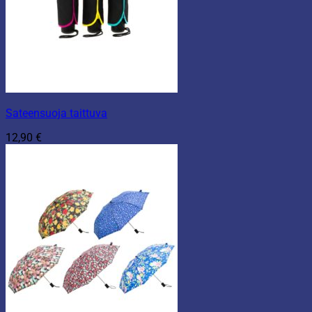
Sateensuoja taittuva
12,90
€