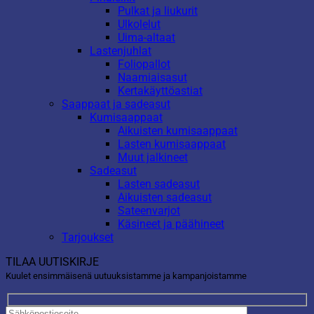
Pulkat ja liukurit
Ulkolelut
Uima-altaat
Lastenjuhlat
Foliopallot
Naamiaisasut
Kertakäyttöastiat
Saappaat ja sadeasut
Kumisaappaat
Aikuisten kumisaappaat
Lasten kumisaappaat
Muut jalkineet
Sadeasut
Lasten sadeasut
Aikuisten sadeasut
Sateenvarjot
Käsineet ja päähineet
Tarjoukset
TILAA UUTISKIRJE
Kuulet ensimmäisenä uutuuksistamme ja kampanjoistamme