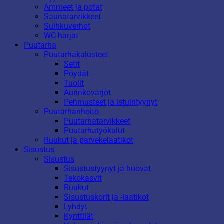
Ammeet ja potat
Saunatarvikkeet
Suihkuverhot
WC-harjat
Puutarha
Puutarhakalusteet
Setit
Pöydät
Tuolit
Aurinkovarjot
Pehmusteet ja istuintyynyt
Puutarhanhoito
Puutarhatarvikkeet
Puutarhatyökalut
Ruukut ja parvekelaatikot
Sisustus
Sisustus
Sisustustyynyt ja huovat
Tekokasvit
Ruukut
Sisustuskorit ja -laatikot
Lyhdyt
Kynttilät