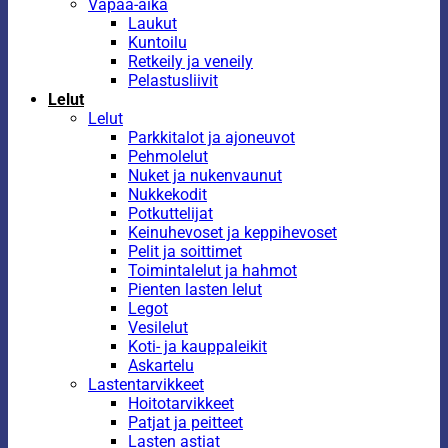
Vapaa-aika
Laukut
Kuntoilu
Retkeily ja veneily
Pelastusliivit
Lelut
Lelut
Parkkitalot ja ajoneuvot
Pehmolelut
Nuket ja nukenvaunut
Nukkekodit
Potkuttelijat
Keinuhevoset ja keppihevoset
Pelit ja soittimet
Toimintalelut ja hahmot
Pienten lasten lelut
Legot
Vesilelut
Koti- ja kauppaleikit
Askartelu
Lastentarvikkeet
Hoitotarvikkeet
Patjat ja peitteet
Lasten astiat