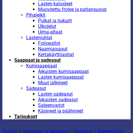
Lasten kalusteet
Muovitettu frotee ja patjansuojat
Pihaleikit
Pulkat ja liukurit
Ulkolelut
Uima-altaat
Lastenjuhlat
Foliopallot
Naamiaisasut
Kertakäyttöastiat
Saappaat ja sadeasut
Kumisaappaat
Aikuisten kumisaappaat
Lasten kumisaappaat
Muut jalkineet
Sadeasut
Lasten sadeasut
Aikuisten sadeasut
Sateenvarjot
Käsineet ja päähineet
Tarjoukset
Etusivu
/
Saappaat ja sadeasut
/
Sadeasut
/
Sateenvarjot