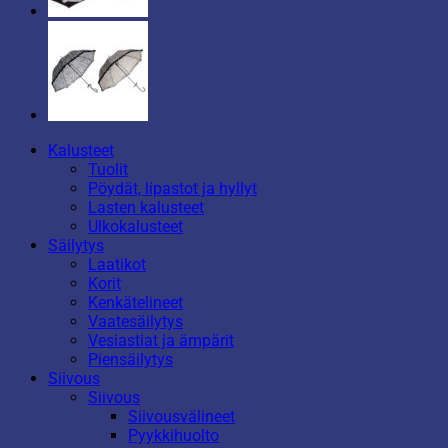
Kalusteet
Tuolit
Pöydät, lipastot ja hyllyt
Lasten kalusteet
Ulkokalusteet
Säilytys
Laatikot
Korit
Kenkätelineet
Vaatesäilytys
Vesiastiat ja ämpärit
Piensäilytys
Siivous
Siivous
Siivousvälineet
Pyykkihuolto