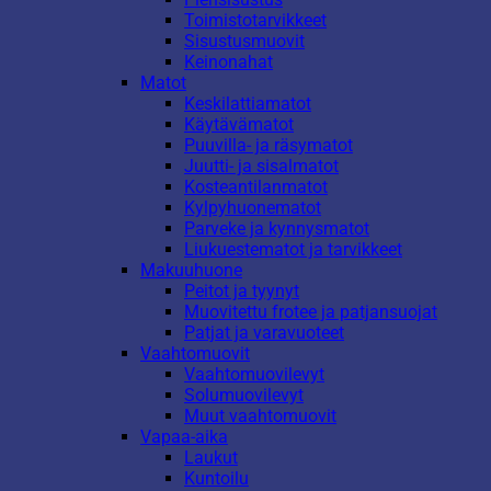
Toimistotarvikkeet
Sisustusmuovit
Keinonahat
Matot
Keskilattiamatot
Käytävämatot
Puuvilla- ja räsymatot
Juutti- ja sisalmatot
Kosteantilanmatot
Kylpyhuonematot
Parveke ja kynnysmatot
Liukuestematot ja tarvikkeet
Makuuhuone
Peitot ja tyynyt
Muovitettu frotee ja patjansuojat
Patjat ja varavuoteet
Vaahtomuovit
Vaahtomuovilevyt
Solumuovilevyt
Muut vaahtomuovit
Vapaa-aika
Laukut
Kuntoilu