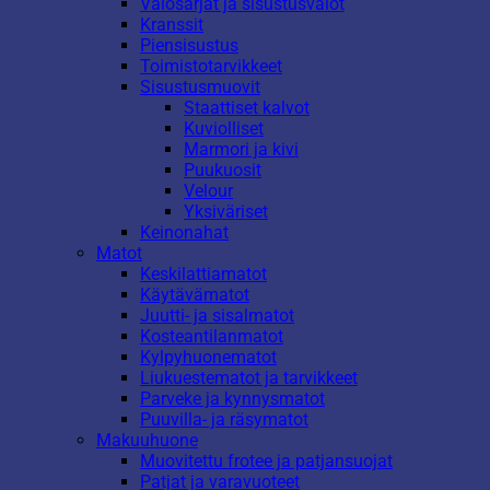
Valosarjat ja sisustusvalot
Kranssit
Piensisustus
Toimistotarvikkeet
Sisustusmuovit
Staattiset kalvot
Kuviolliset
Marmori ja kivi
Puukuosit
Velour
Yksiväriset
Keinonahat
Matot
Keskilattiamatot
Käytävämatot
Juutti- ja sisalmatot
Kosteantilanmatot
Kylpyhuonematot
Liukuestematot ja tarvikkeet
Parveke ja kynnysmatot
Puuvilla- ja räsymatot
Makuuhuone
Muovitettu frotee ja patjansuojat
Patjat ja varavuoteet