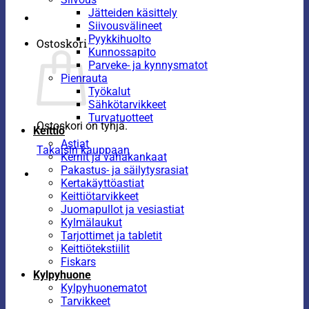
Jätteiden käsittely
Siivousvälineet
Pyykkihuolto
Ostoskori
Kunnossapito
Parveke- ja kynnysmatot
Pienrauta
Työkalut
Sähkötarvikkeet
Turvatuotteet
Ostoskori on tyhjä.
Keittiö
Astiat
Takaisin kauppaan
Kernit ja vahakankaat
Pakastus- ja säilytysrasiat
Kertakäyttöastiat
Keittiötarvikkeet
Juomapullot ja vesiastiat
Kylmälaukut
Tarjottimet ja tabletit
Keittiötekstiilit
Fiskars
Kylpyhuone
Kylpyhuonematot
Tarvikkeet