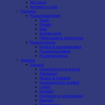
WC-harjat
Ammeet ja potat
Puutarha
Puutarhakalusteet
Tuolit
Pöydät
Setit
Aurinkovarjot
Pehmusteet ja istuintyynyt
Puutarhanhoito
Ruukut ja parvekelaatikot
Puutarhatarvikkeet
Puutarhatyökalut
Sisustus
Sisustus
Sisustustyynyt ja huovat
Tekokasvit
Ruukut ja maljakot
Sisustuskorit ja -laatikot
Lyhdyt
Kynttilät
Valosarjat ja sisustusvalot
Kranssit
Piensisustus