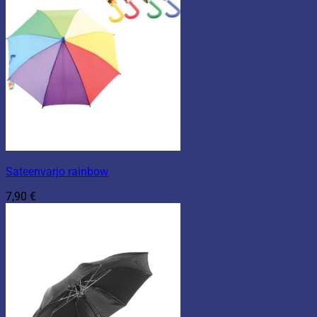
Sateenvarjo rainbow
7,90
€