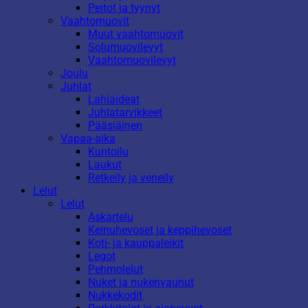
Peitot ja tyynyt
Vaahtomuovit
Muut vaahtomuovit
Solumuovilevyt
Vaahtomuovilevyt
Joulu
Juhlat
Lahjaideat
Juhlatarvikkeet
Pääsiäinen
Vapaa-aika
Kuntoilu
Laukut
Retkeily ja veneily
Lelut
Lelut
Askartelu
Keinuhevoset ja keppihevoset
Koti- ja kauppaleikit
Legot
Pehmolelut
Nuket ja nukenvaunut
Nukkekodit