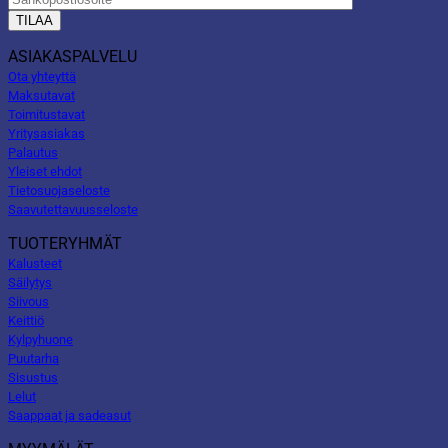
ASIAKASPALVELU
Ota yhteyttä
Maksutavat
Toimitustavat
Yritysasiakas
Palautus
Yleiset ehdot
Tietosuojaseloste
Saavutettavuusseloste
TUOTERYHMÄT
Kalusteet
Säilytys
Siivous
Keittiö
Kylpyhuone
Puutarha
Sisustus
Lelut
Saappaat ja sadeasut