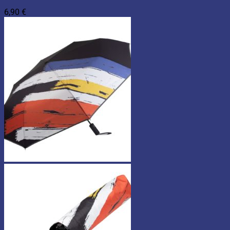
6,90
€