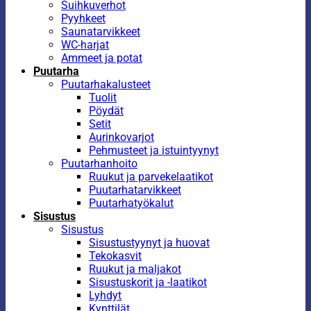
Suihkuverhot
Pyyhkeet
Saunatarvikkeet
WC-harjat
Ammeet ja potat
Puutarha
Puutarhakalusteet
Tuolit
Pöydät
Setit
Aurinkovarjot
Pehmusteet ja istuintyynyt
Puutarhanhoito
Ruukut ja parvekelaatikot
Puutarhatarvikkeet
Puutarhatyökalut
Sisustus
Sisustus
Sisustustyynyt ja huovat
Tekokasvit
Ruukut ja maljakot
Sisustuskorit ja -laatikot
Lyhdyt
Kynttilät