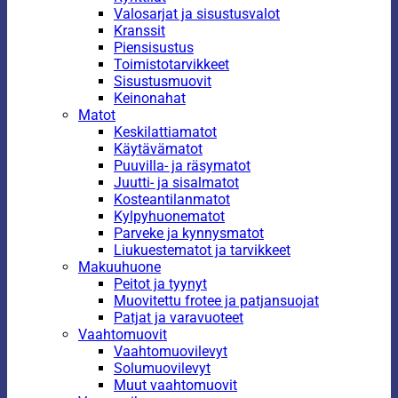
Valosarjat ja sisustusvalot
Kranssit
Piensisustus
Toimistotarvikkeet
Sisustusmuovit
Keinonahat
Matot
Keskilattiamatot
Käytävämatot
Puuvilla- ja räsymatot
Juutti- ja sisalmatot
Kosteantilanmatot
Kylpyhuonematot
Parveke ja kynnysmatot
Liukuestematot ja tarvikkeet
Makuuhuone
Peitot ja tyynyt
Muovitettu frotee ja patjansuojat
Patjat ja varavuoteet
Vaahtomuovit
Vaahtomuovilevyt
Solumuovilevyt
Muut vaahtomuovit