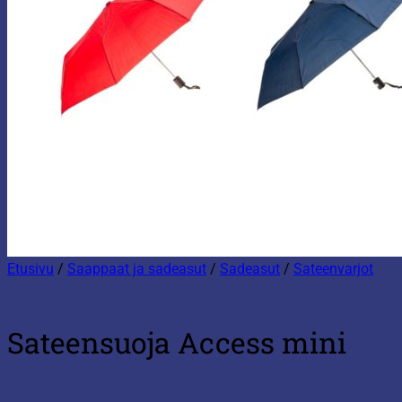
Etusivu
/
Saappaat ja sadeasut
/
Sadeasut
/
Sateenvarjot
Sateensuoja Access mini