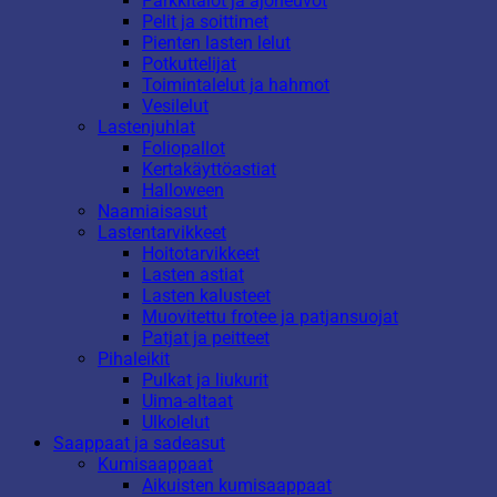
Parkkitalot ja ajoneuvot
Pelit ja soittimet
Pienten lasten lelut
Potkuttelijat
Toimintalelut ja hahmot
Vesilelut
Lastenjuhlat
Foliopallot
Kertakäyttöastiat
Halloween
Naamiaisasut
Lastentarvikkeet
Hoitotarvikkeet
Lasten astiat
Lasten kalusteet
Muovitettu frotee ja patjansuojat
Patjat ja peitteet
Pihaleikit
Pulkat ja liukurit
Uima-altaat
Ulkolelut
Saappaat ja sadeasut
Kumisaappaat
Aikuisten kumisaappaat