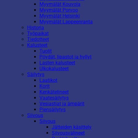
Myymälät Kouvola
Myymälät Porvoo
Myymälät Helsinki
Myymälät Lappeenranta
Historia
Työpaikat
Tiedotteet
Kalusteet
Tuolit
Pöydät, lipastot ja hyllyt
Lasten kalusteet
Ulkokalusteet
Säilytys
Laatikot
Korit
Kenkätelineet
Vaatesäilytys
Vesiastiat ja ämpärit
Piensäilytys
Siivous
Siivous
Jätteiden käsittely
Siivousvälineet