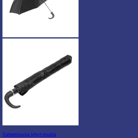
Sateensuoja lyhyt musta