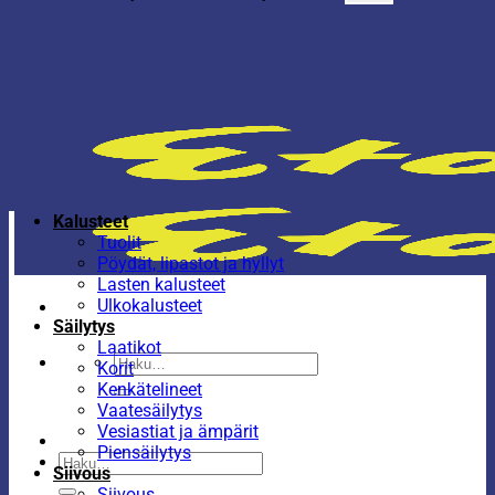
Kalusteet
Tuolit
Pöydät, lipastot ja hyllyt
Lasten kalusteet
Ulkokalusteet
Säilytys
Laatikot
Etsi:
Korit
Kenkätelineet
Vaatesäilytys
Vesiastiat ja ämpärit
Piensäilytys
Etsi:
Siivous
Siivous