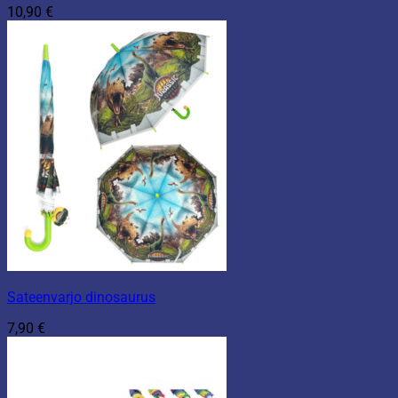
10,90
€
Sateenvarjo dinosaurus
7,90
€