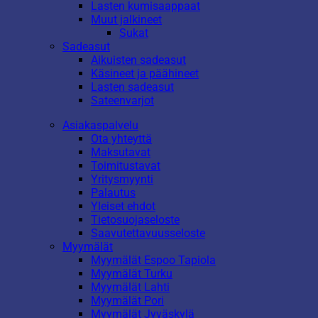
Lasten kumisaappaat
Muut jalkineet
Sukat
Sadeasut
Aikuisten sadeasut
Käsineet ja päähineet
Lasten sadeasut
Sateenvarjot
Asiakaspalvelu
Ota yhteyttä
Maksutavat
Toimitustavat
Yritysmyynti
Palautus
Yleiset ehdot
Tietosuojaseloste
Saavutettavuusseloste
Myymälät
Myymälät Espoo Tapiola
Myymälät Turku
Myymälät Lahti
Myymälät Pori
Myymälät Jyväskylä