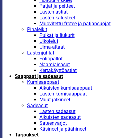
Hoitotarvikkeet
Patjat ja peitteet
Lasten astiat
Lasten kalusteet
Muovitettu frotee ja patjansuojat
Pihaleikit
Pulkat ja liukurit
Ulkolelut
Uima-altaat
Lastenjuhlat
Foliopallot
Naamiaisasut
Kertakäyttöastiat
Saappaat ja sadeasut
Kumisaappaat
Aikuisten kumisaappaat
Lasten kumisaappaat
Muut jalkineet
Sadeasut
Lasten sadeasut
Aikuisten sadeasut
Sateenvarjot
Käsineet ja päähineet
Tarjoukset