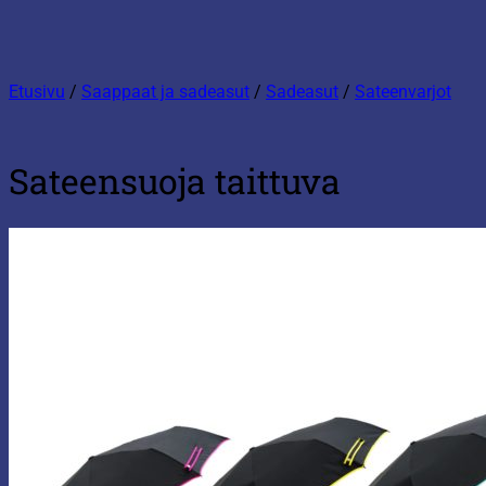
Etusivu
/
Saappaat ja sadeasut
/
Sadeasut
/
Sateenvarjot
Sateensuoja taittuva