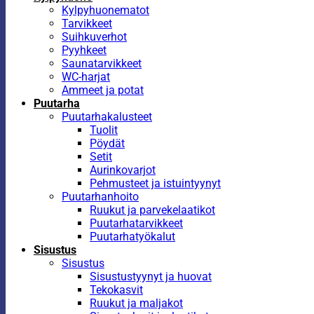
Kylpyhuonematot
Tarvikkeet
Suihkuverhot
Pyyhkeet
Saunatarvikkeet
WC-harjat
Ammeet ja potat
Puutarha
Puutarhakalusteet
Tuolit
Pöydät
Setit
Aurinkovarjot
Pehmusteet ja istuintyynyt
Puutarhanhoito
Ruukut ja parvekelaatikot
Puutarhatarvikkeet
Puutarhatyökalut
Sisustus
Sisustus
Sisustustyynyt ja huovat
Tekokasvit
Ruukut ja maljakot