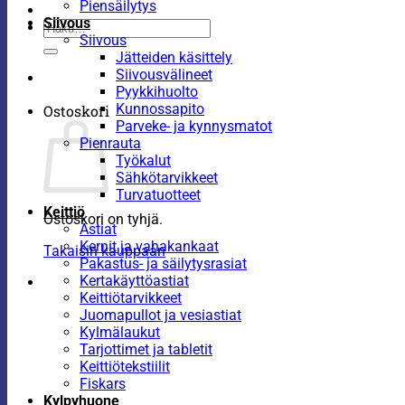
Piensäilytys
Siivous
Etsi:
Siivous
Jätteiden käsittely
Siivousvälineet
Pyykkihuolto
Kunnossapito
Ostoskori
Parveke- ja kynnysmatot
Pienrauta
Työkalut
Sähkötarvikkeet
Turvatuotteet
Keittiö
Ostoskori on tyhjä.
Astiat
Kernit ja vahakankaat
Takaisin kauppaan
Pakastus- ja säilytysrasiat
Kertakäyttöastiat
Keittiötarvikkeet
Juomapullot ja vesiastiat
Kylmälaukut
Tarjottimet ja tabletit
Keittiötekstiilit
Fiskars
Kylpyhuone