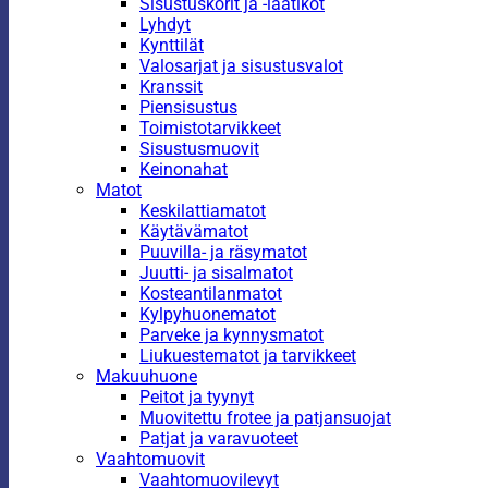
Sisustuskorit ja -laatikot
Lyhdyt
Kynttilät
Valosarjat ja sisustusvalot
Kranssit
Piensisustus
Toimistotarvikkeet
Sisustusmuovit
Keinonahat
Matot
Keskilattiamatot
Käytävämatot
Puuvilla- ja räsymatot
Juutti- ja sisalmatot
Kosteantilanmatot
Kylpyhuonematot
Parveke ja kynnysmatot
Liukuestematot ja tarvikkeet
Makuuhuone
Peitot ja tyynyt
Muovitettu frotee ja patjansuojat
Patjat ja varavuoteet
Vaahtomuovit
Vaahtomuovilevyt