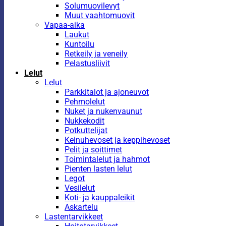
Solumuovilevyt
Muut vaahtomuovit
Vapaa-aika
Laukut
Kuntoilu
Retkeily ja veneily
Pelastusliivit
Lelut
Lelut
Parkkitalot ja ajoneuvot
Pehmolelut
Nuket ja nukenvaunut
Nukkekodit
Potkuttelijat
Keinuhevoset ja keppihevoset
Pelit ja soittimet
Toimintalelut ja hahmot
Pienten lasten lelut
Legot
Vesilelut
Koti- ja kauppaleikit
Askartelu
Lastentarvikkeet