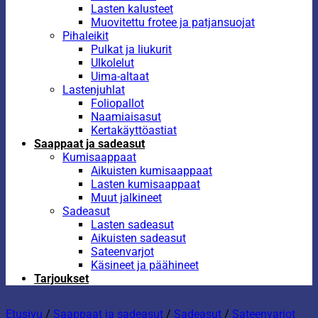
Lasten kalusteet
Muovitettu frotee ja patjansuojat
Pihaleikit
Pulkat ja liukurit
Ulkolelut
Uima-altaat
Lastenjuhlat
Foliopallot
Naamiaisasut
Kertakäyttöastiat
Saappaat ja sadeasut
Kumisaappaat
Aikuisten kumisaappaat
Lasten kumisaappaat
Muut jalkineet
Sadeasut
Lasten sadeasut
Aikuisten sadeasut
Sateenvarjot
Käsineet ja päähineet
Tarjoukset
Etusivu
/
Saappaat ja sadeasut
/
Sadeasut
/
Sateenvarjot