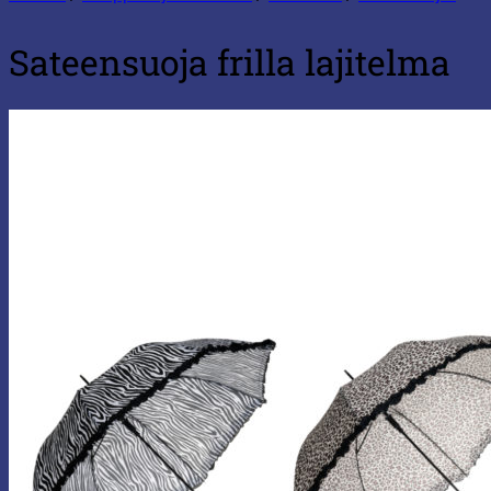
Sateensuoja frilla lajitelma