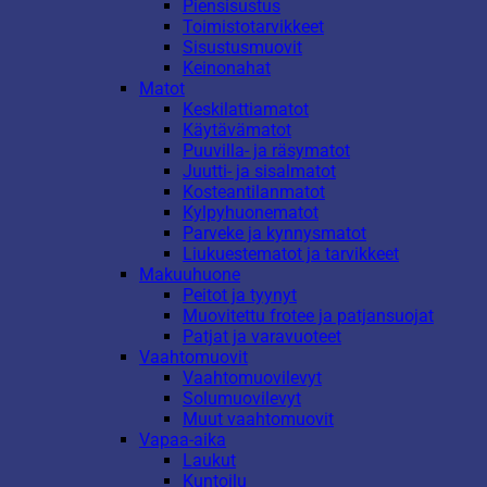
Piensisustus
Toimistotarvikkeet
Sisustusmuovit
Keinonahat
Matot
Keskilattiamatot
Käytävämatot
Puuvilla- ja räsymatot
Juutti- ja sisalmatot
Kosteantilanmatot
Kylpyhuonematot
Parveke ja kynnysmatot
Liukuestematot ja tarvikkeet
Makuuhuone
Peitot ja tyynyt
Muovitettu frotee ja patjansuojat
Patjat ja varavuoteet
Vaahtomuovit
Vaahtomuovilevyt
Solumuovilevyt
Muut vaahtomuovit
Vapaa-aika
Laukut
Kuntoilu