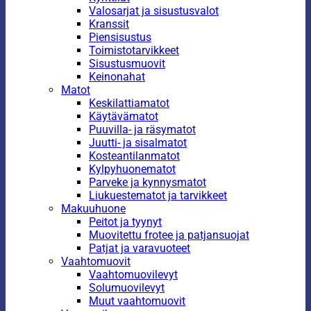
Valosarjat ja sisustusvalot
Kranssit
Piensisustus
Toimistotarvikkeet
Sisustusmuovit
Keinonahat
Matot
Keskilattiamatot
Käytävämatot
Puuvilla- ja räsymatot
Juutti- ja sisalmatot
Kosteantilanmatot
Kylpyhuonematot
Parveke ja kynnysmatot
Liukuestematot ja tarvikkeet
Makuuhuone
Peitot ja tyynyt
Muovitettu frotee ja patjansuojat
Patjat ja varavuoteet
Vaahtomuovit
Vaahtomuovilevyt
Solumuovilevyt
Muut vaahtomuovit