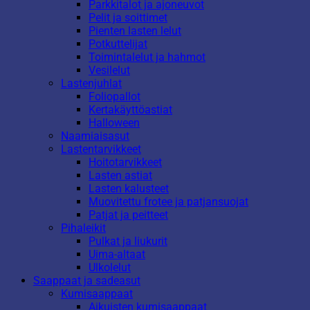
Parkkitalot ja ajoneuvot
Pelit ja soittimet
Pienten lasten lelut
Potkuttelijat
Toimintalelut ja hahmot
Vesilelut
Lastenjuhlat
Foliopallot
Kertakäyttöastiat
Halloween
Naamiaisasut
Lastentarvikkeet
Hoitotarvikkeet
Lasten astiat
Lasten kalusteet
Muovitettu frotee ja patjansuojat
Patjat ja peitteet
Pihaleikit
Pulkat ja liukurit
Uima-altaat
Ulkolelut
Saappaat ja sadeasut
Kumisaappaat
Aikuisten kumisaappaat