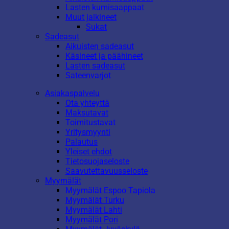
Lasten kumisaappaat
Muut jalkineet
Sukat
Sadeasut
Aikuisten sadeasut
Käsineet ja päähineet
Lasten sadeasut
Sateenvarjot
Asiakaspalvelu
Ota yhteyttä
Maksutavat
Toimitustavat
Yritysmyynti
Palautus
Yleiset ehdot
Tietosuojaseloste
Saavutettavuusseloste
Myymälät
Myymälät Espoo Tapiola
Myymälät Turku
Myymälät Lahti
Myymälät Pori