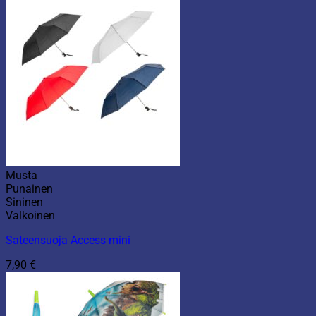
Musta
Punainen
Sininen
Valkoinen
Sateensuoja Access mini
7,90
€