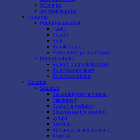
WC-harjat
Ammeet ja potat
Puutarha
Puutarhakalusteet
Tuolit
Pöydät
Setit
Aurinkovarjot
Pehmusteet ja istuintyynyt
Puutarhanhoito
Ruukut ja parvekelaatikot
Puutarhatarvikkeet
Puutarhatyökalut
Sisustus
Sisustus
Sisustustyynyt ja huovat
Tekokasvit
Ruukut ja maljakot
Sisustuskorit ja -laatikot
Lyhdyt
Kynttilät
Valosarjat ja sisustusvalot
Kranssit