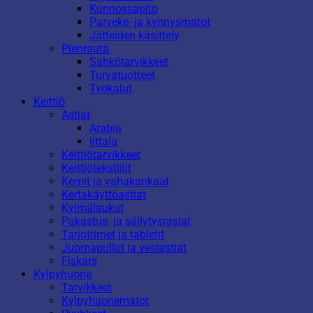
Kunnossapito
Parveke- ja kynnysmatot
Jätteiden käsittely
Pienrauta
Sähkötarvikkeet
Turvatuotteet
Työkalut
Keittiö
Astiat
Arabia
Iittala
Keittiötarvikkeet
Keittiötekstiilit
Kernit ja vahakankaat
Kertakäyttöastiat
Kylmälaukut
Pakastus- ja säilytysrasiat
Tarjottimet ja tabletit
Juomapullot ja vesiastiat
Fiskars
Kylpyhuone
Tarvikkeet
Kylpyhuonematot