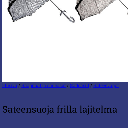
Etusivu
/
Saappaat ja sadeasut
/
Sadeasut
/
Sateenvarjot
Sateensuoja frilla lajitelma