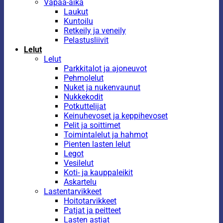
Vapaa-aika
Laukut
Kuntoilu
Retkeily ja veneily
Pelastusliivit
Lelut
Lelut
Parkkitalot ja ajoneuvot
Pehmolelut
Nuket ja nukenvaunut
Nukkekodit
Potkuttelijat
Keinuhevoset ja keppihevoset
Pelit ja soittimet
Toimintalelut ja hahmot
Pienten lasten lelut
Legot
Vesilelut
Koti- ja kauppaleikit
Askartelu
Lastentarvikkeet
Hoitotarvikkeet
Patjat ja peitteet
Lasten astiat