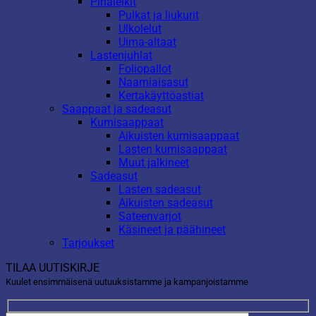
Pihaleikit
Pulkat ja liukurit
Ulkolelut
Uima-altaat
Lastenjuhlat
Foliopallot
Naamiaisasut
Kertakäyttöastiat
Saappaat ja sadeasut
Kumisaappaat
Aikuisten kumisaappaat
Lasten kumisaappaat
Muut jalkineet
Sadeasut
Lasten sadeasut
Aikuisten sadeasut
Sateenvarjot
Käsineet ja päähineet
Tarjoukset
TILAA UUTISKIRJE
Kuulet ensimmäisenä uutuuksistamme ja kampanjoistamme