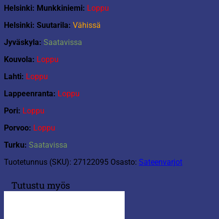
Helsinki: Munkkiniemi:
Loppu
Helsinki: Suutarila:
Vähissä
Jyväskyla:
Saatavissa
Kouvola:
Loppu
Lahti:
Loppu
Lappeenranta:
Loppu
Pori:
Loppu
Porvoo:
Loppu
Turku:
Saatavissa
Tuotetunnus (SKU):
27122095
Osasto:
Sateenvarjot
Tutustu myös