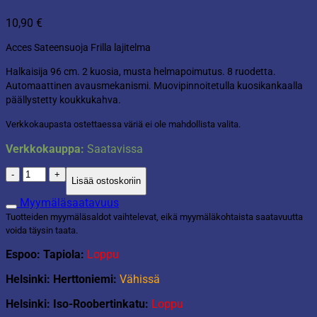
10,90
€
Acces Sateensuoja Frilla lajitelma
Halkaisija 96 cm. 2 kuosia, musta helmapoimutus. 8 ruodetta.
Automaattinen avausmekanismi. Muovipinnoitetulla kuosikankaalla
päällystetty koukkukahva.
Verkkokaupasta ostettaessa väriä ei ole mahdollista valita.
Verkkokauppa:
Saatavissa
Sateensuoja
Lisää ostoskoriin
frilla
lajitelma
Myymäläsaatavuus
määrä
Tuotteiden myymäläsaldot vaihtelevat, eikä myymäläkohtaista saatavuutta
voida täysin taata.
Espoo: Tapiola:
Loppu
Helsinki: Herttoniemi:
Vähissä
Helsinki: Iso-Roobertinkatu:
Loppu