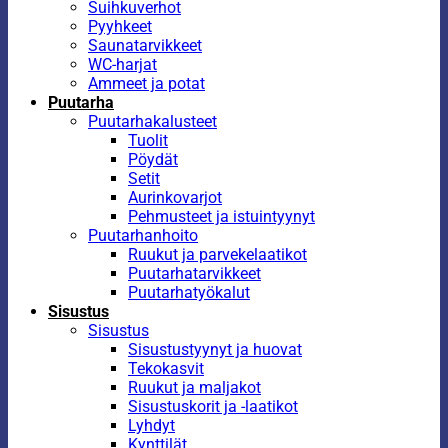
Suihkuverhot
Pyyhkeet
Saunatarvikkeet
WC-harjat
Ammeet ja potat
Puutarha
Puutarhakalusteet
Tuolit
Pöydät
Setit
Aurinkovarjot
Pehmusteet ja istuintyynyt
Puutarhanhoito
Ruukut ja parvekelaatikot
Puutarhatarvikkeet
Puutarhatyökalut
Sisustus
Sisustus
Sisustustyynyt ja huovat
Tekokasvit
Ruukut ja maljakot
Sisustuskorit ja -laatikot
Lyhdyt
Kynttilät