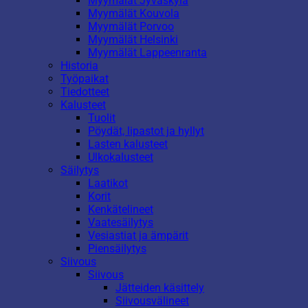
Myymälät Jyväskylä
Myymälät Kouvola
Myymälät Porvoo
Myymälät Helsinki
Myymälät Lappeenranta
Historia
Työpaikat
Tiedotteet
Kalusteet
Tuolit
Pöydät, lipastot ja hyllyt
Lasten kalusteet
Ulkokalusteet
Säilytys
Laatikot
Korit
Kenkätelineet
Vaatesäilytys
Vesiastiat ja ämpärit
Piensäilytys
Siivous
Siivous
Jätteiden käsittely
Siivousvälineet