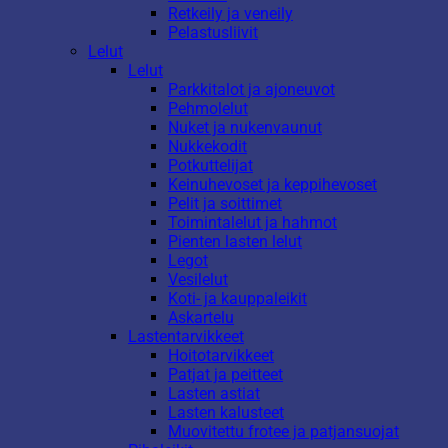
Retkeily ja veneily
Pelastusliivit
Lelut
Lelut
Parkkitalot ja ajoneuvot
Pehmolelut
Nuket ja nukenvaunut
Nukkekodit
Potkuttelijat
Keinuhevoset ja keppihevoset
Pelit ja soittimet
Toimintalelut ja hahmot
Pienten lasten lelut
Legot
Vesilelut
Koti- ja kauppaleikit
Askartelu
Lastentarvikkeet
Hoitotarvikkeet
Patjat ja peitteet
Lasten astiat
Lasten kalusteet
Muovitettu frotee ja patjansuojat