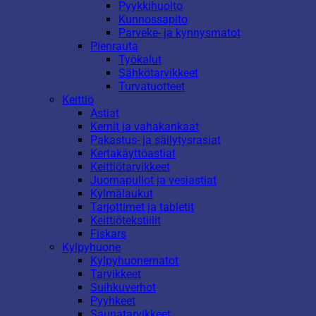
Pyykkihuolto
Kunnossapito
Parveke- ja kynnysmatot
Pienrauta
Työkalut
Sähkötarvikkeet
Turvatuotteet
Keittiö
Astiat
Kernit ja vahakankaat
Pakastus- ja säilytysrasiat
Kertakäyttöastiat
Keittiötarvikkeet
Juomapullot ja vesiastiat
Kylmälaukut
Tarjottimet ja tabletit
Keittiötekstiilit
Fiskars
Kylpyhuone
Kylpyhuonematot
Tarvikkeet
Suihkuverhot
Pyyhkeet
Saunatarvikkeet