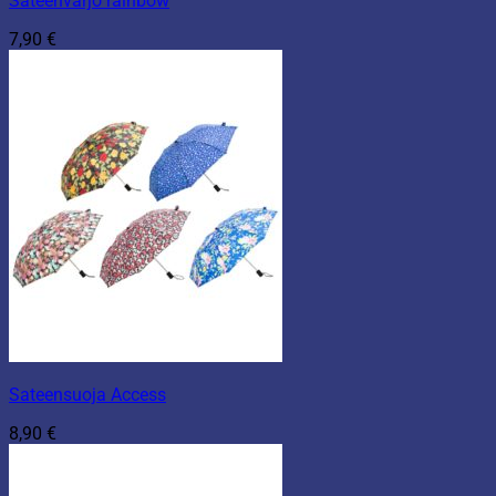
Sateenvarjo rainbow
7,90
€
Sateensuoja Access
8,90
€