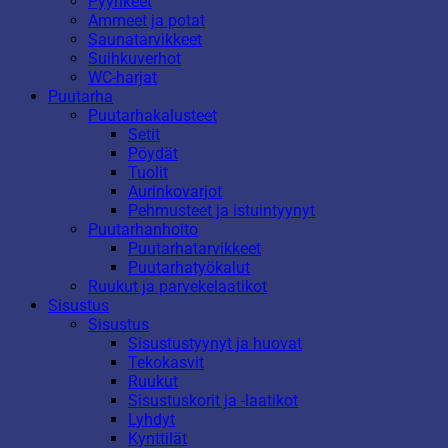
Pyyhkeet
Ammeet ja potat
Saunatarvikkeet
Suihkuverhot
WC-harjat
Puutarha
Puutarhakalusteet
Setit
Pöydät
Tuolit
Aurinkovarjot
Pehmusteet ja istuintyynyt
Puutarhanhoito
Puutarhatarvikkeet
Puutarhatyökalut
Ruukut ja parvekelaatikot
Sisustus
Sisustus
Sisustustyynyt ja huovat
Tekokasvit
Ruukut
Sisustuskorit ja -laatikot
Lyhdyt
Kynttilät