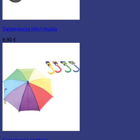
Sateensuoja lyhyt musta
6,90
€