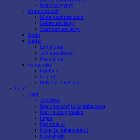
Peitot ja tyynyt
Vaahtomuovit
Muut vaahtomuovit
Solumuovilevyt
Vaahtomuovilevyt
Joulu
Juhlat
Lahjaideat
Juhlatarvikkeet
Pääsiäinen
Vapaa-aika
Kuntoilu
Laukut
Retkeily ja veneily
Lelut
Lelut
Askartelu
Keinuhevoset ja keppihevoset
Koti- ja kauppaleikit
Legot
Pehmolelut
Nuket ja nukenvaunut
Nukkekodit