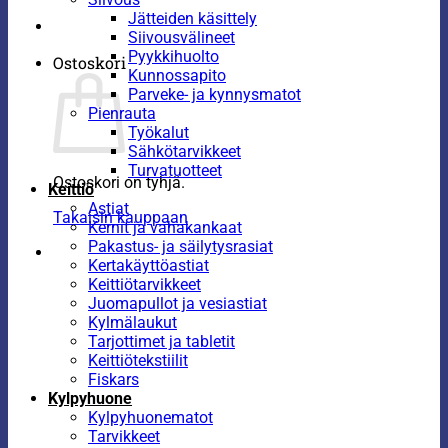
Jätteiden käsittely
Siivousvälineet
Pyykkihuolto
Ostoskori
Kunnossapito
Parveke- ja kynnysmatot
Pienrauta
Työkalut
Sähkötarvikkeet
Turvatuotteet
Ostoskori on tyhjä.
Keittiö
Astiat
Takaisin kauppaan
Kernit ja vahakankaat
Pakastus- ja säilytysrasiat
Kertakäyttöastiat
Keittiötarvikkeet
Juomapullot ja vesiastiat
Kylmälaukut
Tarjottimet ja tabletit
Keittiötekstiilit
Fiskars
Kylpyhuone
Kylpyhuonematot
Tarvikkeet