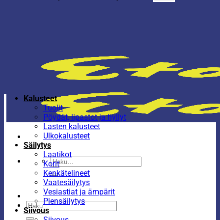
Kalusteet
Tuolit
Pöydät, lipastot ja hyllyt
Lasten kalusteet
Ulkokalusteet
Säilytys
Laatikot
Etsi:
Korit
Kenkätelineet
Vaatesäilytys
Vesiastiat ja ämpärit
Piensäilytys
Etsi:
Siivous
Siivous