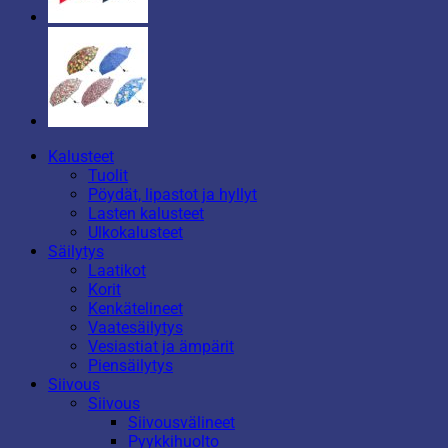
Kalusteet
Tuolit
Pöydät, lipastot ja hyllyt
Lasten kalusteet
Ulkokalusteet
Säilytys
Laatikot
Korit
Kenkätelineet
Vaatesäilytys
Vesiastiat ja ämpärit
Piensäilytys
Siivous
Siivous
Siivousvälineet
Pyykkihuolto