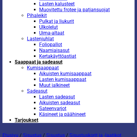
Lasten kalusteet
Muovitettu frotee ja patjansuojat
Pihaleikit
Pulkat ja liukurit
Ulkolelut
Uima-altaat
Lastenjuhlat
Foliopallot
Naamiaisasut
Kertakäyttöastiat
Saappaat ja sadeasut
Kumisaappaat
Aikuisten kumisaappaat
Lasten kumisaappaat
Muut jalkineet
Sadeasut
Lasten sadeasut
Aikuisten sadeasut
Sateenvarjot
Käsineet ja päähineet
Tarjoukset
Etusivu
/
Sisustus
/
Sisustus
/
Sisustuskorit ja -laatikot