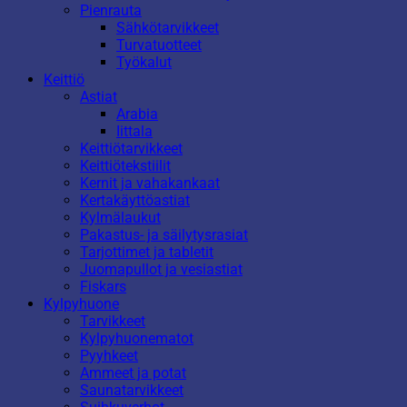
Pienrauta
Sähkötarvikkeet
Turvatuotteet
Työkalut
Keittiö
Astiat
Arabia
Iittala
Keittiötarvikkeet
Keittiötekstiilit
Kernit ja vahakankaat
Kertakäyttöastiat
Kylmälaukut
Pakastus- ja säilytysrasiat
Tarjottimet ja tabletit
Juomapullot ja vesiastiat
Fiskars
Kylpyhuone
Tarvikkeet
Kylpyhuonematot
Pyyhkeet
Ammeet ja potat
Saunatarvikkeet