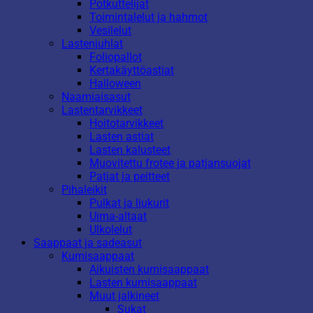
Potkuttelijat
Toimintalelut ja hahmot
Vesilelut
Lastenjuhlat
Foliopallot
Kertakäyttöastiat
Halloween
Naamiaisasut
Lastentarvikkeet
Hoitotarvikkeet
Lasten astiat
Lasten kalusteet
Muovitettu frotee ja patjansuojat
Patjat ja peitteet
Pihaleikit
Pulkat ja liukurit
Uima-altaat
Ulkolelut
Saappaat ja sadeasut
Kumisaappaat
Aikuisten kumisaappaat
Lasten kumisaappaat
Muut jalkineet
Sukat