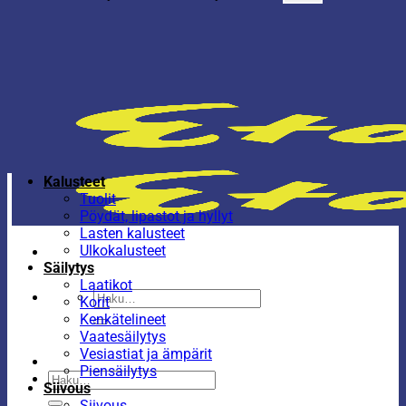
Kalusteet
Tuolit
Pöydät, lipastot ja hyllyt
Lasten kalusteet
Ulkokalusteet
Säilytys
Laatikot
Etsi:
Korit
Kenkätelineet
Vaatesäilytys
Vesiastiat ja ämpärit
Piensäilytys
Etsi:
Siivous
Siivous