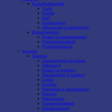
Puutarhakalusteet
Tuolit
Pöydät
Setit
Aurinkovarjot
Pehmusteet ja istuintyynyt
Puutarhanhoito
Ruukut ja parvekelaatikot
Puutarhatarvikkeet
Puutarhatyökalut
Sisustus
Sisustus
Sisustustyynyt ja huovat
Tekokasvit
Ruukut ja maljakot
Sisustuskorit ja -laatikot
Lyhdyt
Kynttilät
Valosarjat ja sisustusvalot
Kranssit
Piensisustus
Toimistotarvikkeet
Sisustusmuovit