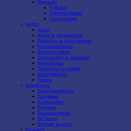
Pienrauta
Työkalut
Sähkötarvikkeet
Turvatuotteet
Keittiö
Astiat
Kernit ja vahakankaat
Pakastus- ja säilytysrasiat
Kertakäyttöastiat
Keittiötarvikkeet
Juomapullot ja vesiastiat
Kylmälaukut
Tarjottimet ja tabletit
Keittiötekstiilit
Fiskars
Kylpyhuone
Kylpyhuonematot
Tarvikkeet
Suihkuverhot
Pyyhkeet
Saunatarvikkeet
WC-harjat
Ammeet ja potat
Puutarha