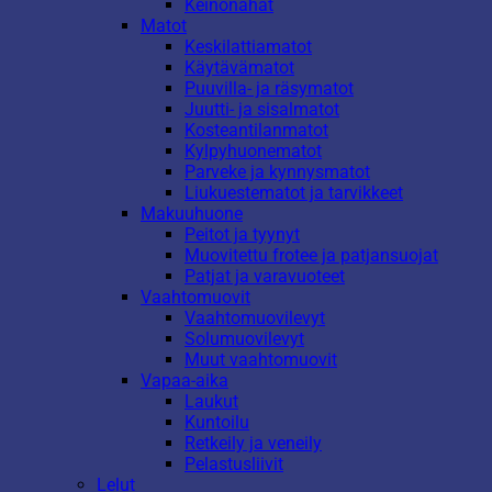
Keinonahat
Matot
Keskilattiamatot
Käytävämatot
Puuvilla- ja räsymatot
Juutti- ja sisalmatot
Kosteantilanmatot
Kylpyhuonematot
Parveke ja kynnysmatot
Liukuestematot ja tarvikkeet
Makuuhuone
Peitot ja tyynyt
Muovitettu frotee ja patjansuojat
Patjat ja varavuoteet
Vaahtomuovit
Vaahtomuovilevyt
Solumuovilevyt
Muut vaahtomuovit
Vapaa-aika
Laukut
Kuntoilu
Retkeily ja veneily
Pelastusliivit
Lelut