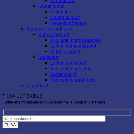
Uima-altaat
Lastenjuhlat
Foliopallot
Naamiaisasut
Kertakäyttöastiat
Saappaat ja sadeasut
Kumisaappaat
Aikuisten kumisaappaat
Lasten kumisaappaat
Muut jalkineet
Sadeasut
Lasten sadeasut
Aikuisten sadeasut
Sateenvarjot
Käsineet ja päähineet
Tarjoukset
TILAA UUTISKIRJE
Kuulet ensimmäisenä uutuuksistamme ja kampanjoistamme