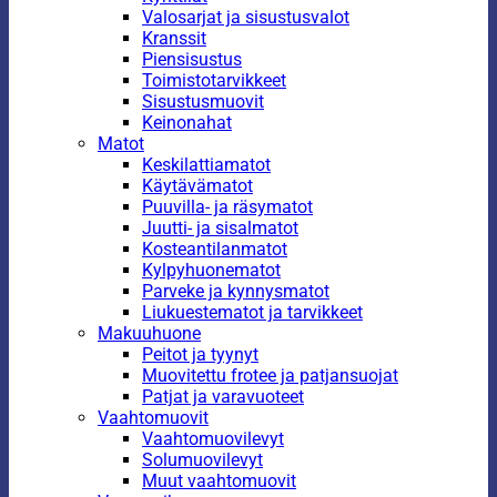
Valosarjat ja sisustusvalot
Kranssit
Piensisustus
Toimistotarvikkeet
Sisustusmuovit
Keinonahat
Matot
Keskilattiamatot
Käytävämatot
Puuvilla- ja räsymatot
Juutti- ja sisalmatot
Kosteantilanmatot
Kylpyhuonematot
Parveke ja kynnysmatot
Liukuestematot ja tarvikkeet
Makuuhuone
Peitot ja tyynyt
Muovitettu frotee ja patjansuojat
Patjat ja varavuoteet
Vaahtomuovit
Vaahtomuovilevyt
Solumuovilevyt
Muut vaahtomuovit