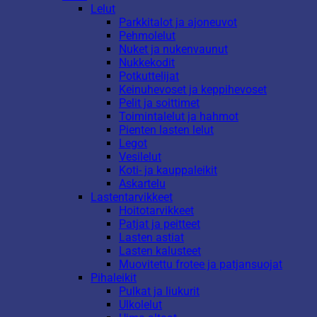
Lelut
Parkkitalot ja ajoneuvot
Pehmolelut
Nuket ja nukenvaunut
Nukkekodit
Potkuttelijat
Keinuhevoset ja keppihevoset
Pelit ja soittimet
Toimintalelut ja hahmot
Pienten lasten lelut
Legot
Vesilelut
Koti- ja kauppaleikit
Askartelu
Lastentarvikkeet
Hoitotarvikkeet
Patjat ja peitteet
Lasten astiat
Lasten kalusteet
Muovitettu frotee ja patjansuojat
Pihaleikit
Pulkat ja liukurit
Ulkolelut