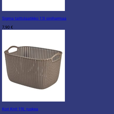
Sigma taittolaatikko 13l siniharmaa
7,90
€
Kori Knit 19L ruskea