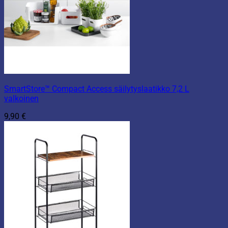
SmartStore™ Compact Access säilytyslaatikko 7,2 L
valkoinen
9,90
€