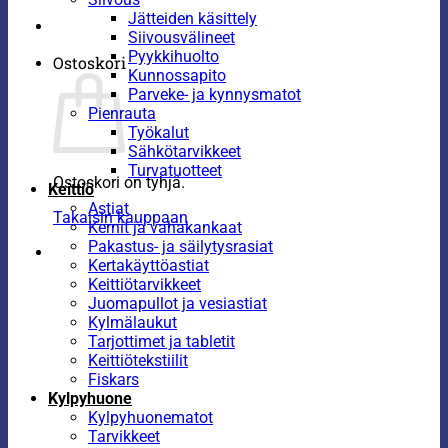
Jätteiden käsittely
Siivousvälineet
Pyykkihuolto
Ostoskori
Kunnossapito
Parveke- ja kynnysmatot
Pienrauta
Työkalut
Sähkötarvikkeet
Turvatuotteet
Ostoskori on tyhjä.
Keittiö
Astiat
Takaisin kauppaan
Kernit ja vahakankaat
Pakastus- ja säilytysrasiat
Kertakäyttöastiat
Keittiötarvikkeet
Juomapullot ja vesiastiat
Kylmälaukut
Tarjottimet ja tabletit
Keittiötekstiilit
Fiskars
Kylpyhuone
Kylpyhuonematot
Tarvikkeet