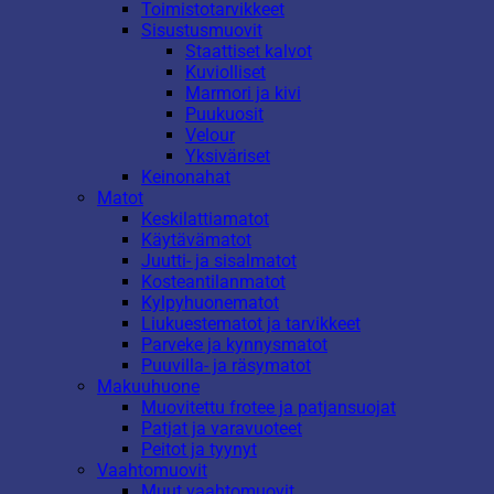
Toimistotarvikkeet
Sisustusmuovit
Staattiset kalvot
Kuviolliset
Marmori ja kivi
Puukuosit
Velour
Yksiväriset
Keinonahat
Matot
Keskilattiamatot
Käytävämatot
Juutti- ja sisalmatot
Kosteantilanmatot
Kylpyhuonematot
Liukuestematot ja tarvikkeet
Parveke ja kynnysmatot
Puuvilla- ja räsymatot
Makuuhuone
Muovitettu frotee ja patjansuojat
Patjat ja varavuoteet
Peitot ja tyynyt
Vaahtomuovit
Muut vaahtomuovit