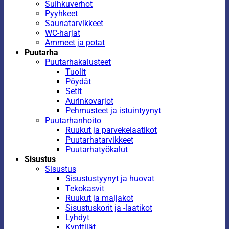
Suihkuverhot
Pyyhkeet
Saunatarvikkeet
WC-harjat
Ammeet ja potat
Puutarha
Puutarhakalusteet
Tuolit
Pöydät
Setit
Aurinkovarjot
Pehmusteet ja istuintyynyt
Puutarhanhoito
Ruukut ja parvekelaatikot
Puutarhatarvikkeet
Puutarhatyökalut
Sisustus
Sisustus
Sisustustyynyt ja huovat
Tekokasvit
Ruukut ja maljakot
Sisustuskorit ja -laatikot
Lyhdyt
Kynttilät