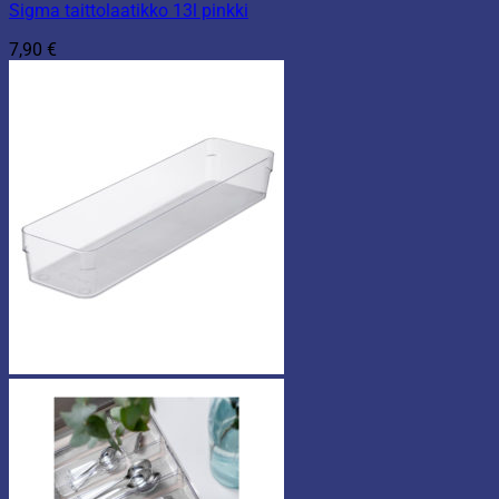
Sigma taittolaatikko 13l pinkki
7,90
€