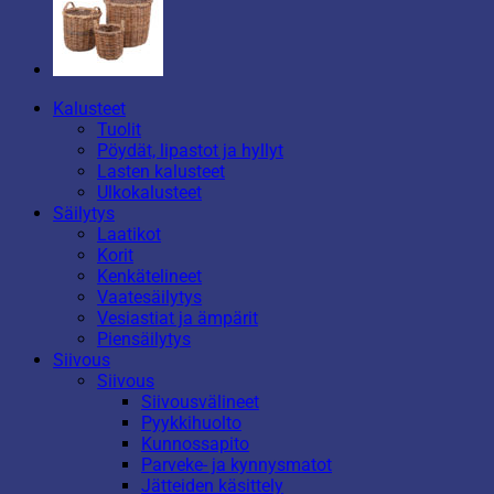
Kalusteet
Tuolit
Pöydät, lipastot ja hyllyt
Lasten kalusteet
Ulkokalusteet
Säilytys
Laatikot
Korit
Kenkätelineet
Vaatesäilytys
Vesiastiat ja ämpärit
Piensäilytys
Siivous
Siivous
Siivousvälineet
Pyykkihuolto
Kunnossapito
Parveke- ja kynnysmatot
Jätteiden käsittely