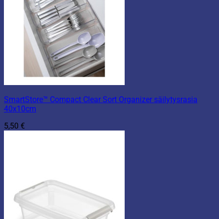
SmartStore™ Compact Clear Sort Organizer säilytysrasia
40x10cm
5,50
€