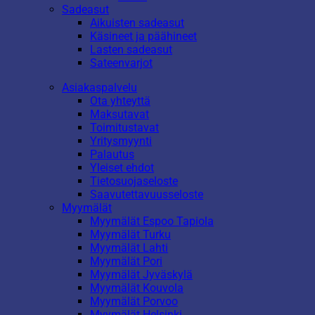
Sadeasut
Aikuisten sadeasut
Käsineet ja päähineet
Lasten sadeasut
Sateenvarjot
Asiakaspalvelu
Ota yhteyttä
Maksutavat
Toimitustavat
Yritysmyynti
Palautus
Yleiset ehdot
Tietosuojaseloste
Saavutettavuusseloste
Myymälät
Myymälät Espoo Tapiola
Myymälät Turku
Myymälät Lahti
Myymälät Pori
Myymälät Jyväskylä
Myymälät Kouvola
Myymälät Porvoo
Myymälät Helsinki