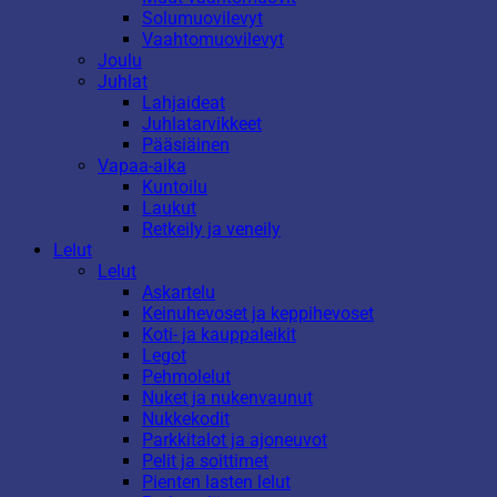
Solumuovilevyt
Vaahtomuovilevyt
Joulu
Juhlat
Lahjaideat
Juhlatarvikkeet
Pääsiäinen
Vapaa-aika
Kuntoilu
Laukut
Retkeily ja veneily
Lelut
Lelut
Askartelu
Keinuhevoset ja keppihevoset
Koti- ja kauppaleikit
Legot
Pehmolelut
Nuket ja nukenvaunut
Nukkekodit
Parkkitalot ja ajoneuvot
Pelit ja soittimet
Pienten lasten lelut