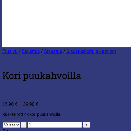
Etusivu
/
Sisustus
/
Sisustus
/
Sisustuskorit ja -laatikot
Kori puukahvoilla
Hintaluokka:
15,90
€
–
39,90
€
15,90 €
Ruskea rottinkikori puukahvoilla.
-
39,90 €
Kori
puukahvoilla
XS