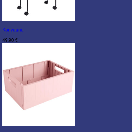
Korivaunu
49,90
€