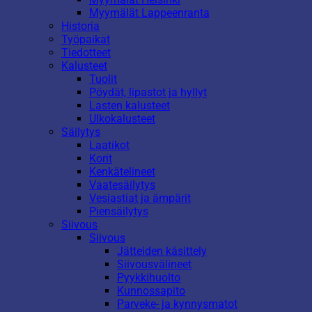
Myymälät Lappeenranta
Historia
Työpaikat
Tiedotteet
Kalusteet
Tuolit
Pöydät, lipastot ja hyllyt
Lasten kalusteet
Ulkokalusteet
Säilytys
Laatikot
Korit
Kenkätelineet
Vaatesäilytys
Vesiastiat ja ämpärit
Piensäilytys
Siivous
Siivous
Jätteiden käsittely
Siivousvälineet
Pyykkihuolto
Kunnossapito
Parveke- ja kynnysmatot