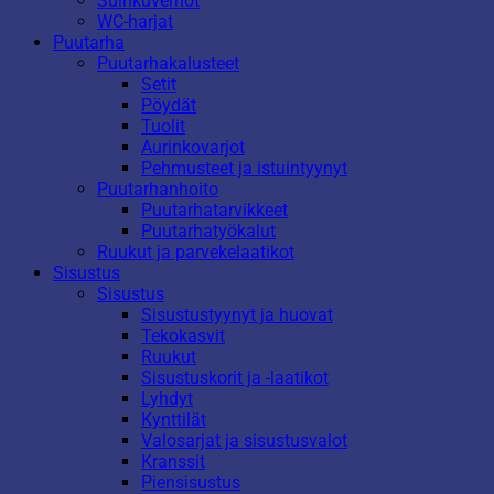
Suihkuverhot
WC-harjat
Puutarha
Puutarhakalusteet
Setit
Pöydät
Tuolit
Aurinkovarjot
Pehmusteet ja istuintyynyt
Puutarhanhoito
Puutarhatarvikkeet
Puutarhatyökalut
Ruukut ja parvekelaatikot
Sisustus
Sisustus
Sisustustyynyt ja huovat
Tekokasvit
Ruukut
Sisustuskorit ja -laatikot
Lyhdyt
Kynttilät
Valosarjat ja sisustusvalot
Kranssit
Piensisustus