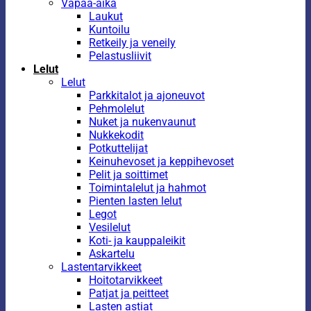
Vapaa-aika
Laukut
Kuntoilu
Retkeily ja veneily
Pelastusliivit
Lelut
Lelut
Parkkitalot ja ajoneuvot
Pehmolelut
Nuket ja nukenvaunut
Nukkekodit
Potkuttelijat
Keinuhevoset ja keppihevoset
Pelit ja soittimet
Toimintalelut ja hahmot
Pienten lasten lelut
Legot
Vesilelut
Koti- ja kauppaleikit
Askartelu
Lastentarvikkeet
Hoitotarvikkeet
Patjat ja peitteet
Lasten astiat