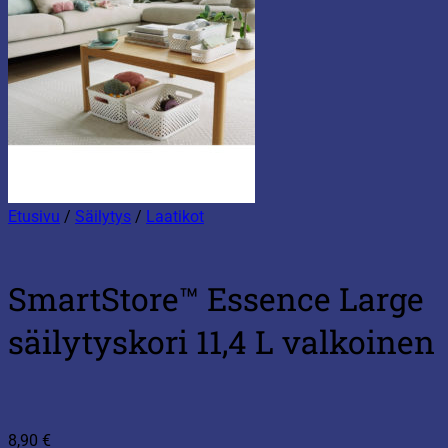
Etusivu
/
Säilytys
/
Laatikot
SmartStore™ Essence Large
säilytyskori 11,4 L valkoinen
8,90
€