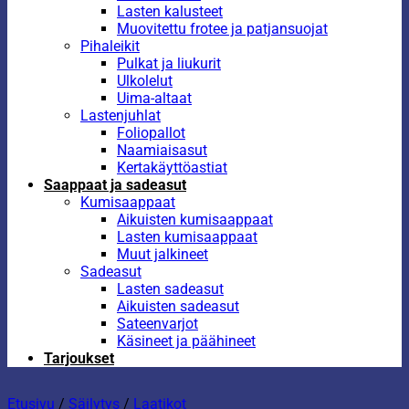
Lasten kalusteet
Muovitettu frotee ja patjansuojat
Pihaleikit
Pulkat ja liukurit
Ulkolelut
Uima-altaat
Lastenjuhlat
Foliopallot
Naamiaisasut
Kertakäyttöastiat
Saappaat ja sadeasut
Kumisaappaat
Aikuisten kumisaappaat
Lasten kumisaappaat
Muut jalkineet
Sadeasut
Lasten sadeasut
Aikuisten sadeasut
Sateenvarjot
Käsineet ja päähineet
Tarjoukset
Etusivu
/
Säilytys
/
Laatikot