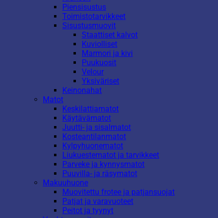
Piensisustus
Toimistotarvikkeet
Sisustusmuovit
Staattiset kalvot
Kuviolliset
Marmori ja kivi
Puukuosit
Velour
Yksiväriset
Keinonahat
Matot
Keskilattiamatot
Käytävämatot
Juutti- ja sisalmatot
Kosteantilanmatot
Kylpyhuonematot
Liukuestematot ja tarvikkeet
Parveke ja kynnysmatot
Puuvilla- ja räsymatot
Makuuhuone
Muovitettu frotee ja patjansuojat
Patjat ja varavuoteet
Peitot ja tyynyt