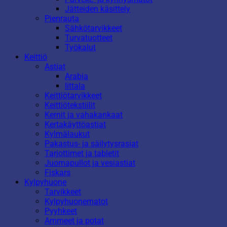
Jätteiden käsittely
Pienrauta
Sähkötarvikkeet
Turvatuotteet
Työkalut
Keittiö
Astiat
Arabia
Iittala
Keittiötarvikkeet
Keittiötekstiilit
Kernit ja vahakankaat
Kertakäyttöastiat
Kylmälaukut
Pakastus- ja säilytysrasiat
Tarjottimet ja tabletit
Juomapullot ja vesiastiat
Fiskars
Kylpyhuone
Tarvikkeet
Kylpyhuonematot
Pyyhkeet
Ammeet ja potat