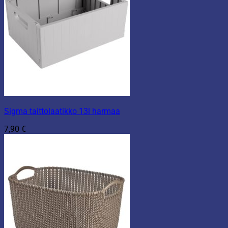
Sigma taittolaatikko 13l harmaa
7,90
€