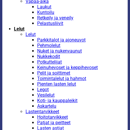
Vapaa-aika
Laukut
Kuntoilu
Retkeily ja veneily
Pelastusliivit
Lelut
Lelut
Parkkitalot ja ajoneuvot
Pehmolelut
Nuket ja nukenvaunut
Nukkekodit
Potkuttelijat
Keinuhevoset ja keppihevoset
Pelit ja soittimet
Toimintalelut ja hahmot
Pienten lasten lelut
Legot
Vesilelut
Koti- ja kauppaleikit
Askartelu
Lastentarvikkeet
Hoitotarvikkeet
Patjat ja peitteet
Lasten astiat