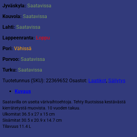
Jyväskyla:
Saatavissa
Kouvola:
Saatavissa
Lahti:
Saatavissa
Lappeenranta:
Loppu
Pori:
Vähissä
Porvoo:
Saatavissa
Turku:
Saatavissa
Tuotetunnus (SKU):
22369652
Osastot:
Laatikot
,
Säilytys
Kuvaus
Saatavilla on useita värivaihtoehtoja. Tehty Ruotsissa kestävästä
kierrätetystä muovista. 10 vuoden takuu.
Ulkomitat 36.5 x 27 x 15 cm
Sisämitat 30.5 x 20.9 x 14.7 cm
Tilavuus 11.4 L