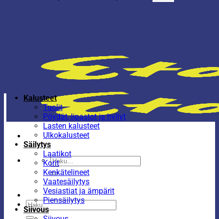
Kalusteet
Tuolit
Pöydät, lipastot ja hyllyt
Lasten kalusteet
Ulkokalusteet
Säilytys
Laatikot
Etsi:
Korit
Kenkätelineet
Vaatesäilytys
Vesiastiat ja ämpärit
Piensäilytys
Etsi:
Siivous
Siivous