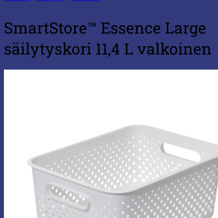
SmartStore™ Essence Large
säilytyskori 11,4 L valkoinen