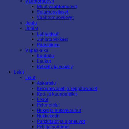
Vaahtomuovit
Muut vaahtomuovit
Solumuovilevyt
Vaahtomuovilevyt
Joulu
Juhlat
Lahjaideat
Juhlatarvikkeet
Pääsiäinen
Vapaa-aika
Kuntoilu
Laukut
Retkeily ja veneily
Lelut
Lelut
Askartelu
Keinuhevoset ja keppihevoset
Koti- ja kauppaleikit
Legot
Pehmolelut
Nuket ja nukenvaunut
Nukkekodit
Parkkitalot ja ajoneuvot
Pelit ja soittimet