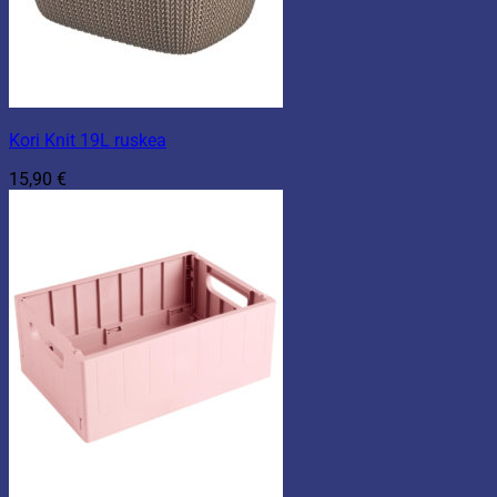
Kori Knit 19L ruskea
15,90
€