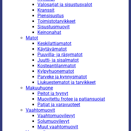
Valosarjat ja sisustusvalot
Kranssit
Piensisustus
Toimistotarvikkeet
Sisustusmuovit
Keinonahat
Matot
Keskilattiamatot
Käytävämatot
Puuvilla- ja räsymatot
Juutti- ja sisalmatot
Kosteantilanmatot
Kylpyhuonematot
Parveke ja kynnysmatot
Liukuestematot ja tarvikkeet
Makuuhuone
Peitot ja tyynyt
Muovitettu frotee ja patjansuojat
Patjat ja varavuoteet
Vaahtomuovit
Vaahtomuovilevyt
Solumuovilevyt
Muut vaahtomuovit