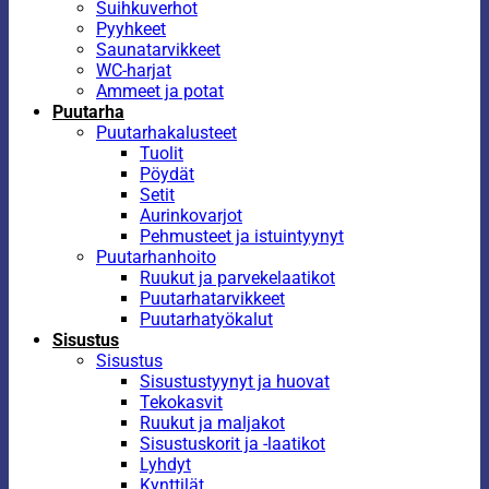
Suihkuverhot
Pyyhkeet
Saunatarvikkeet
WC-harjat
Ammeet ja potat
Puutarha
Puutarhakalusteet
Tuolit
Pöydät
Setit
Aurinkovarjot
Pehmusteet ja istuintyynyt
Puutarhanhoito
Ruukut ja parvekelaatikot
Puutarhatarvikkeet
Puutarhatyökalut
Sisustus
Sisustus
Sisustustyynyt ja huovat
Tekokasvit
Ruukut ja maljakot
Sisustuskorit ja -laatikot
Lyhdyt
Kynttilät