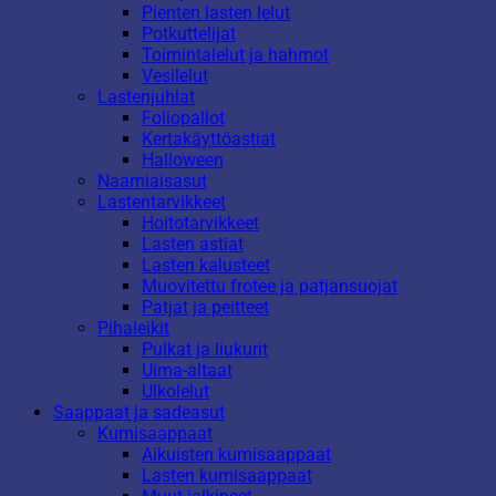
Pienten lasten lelut
Potkuttelijat
Toimintalelut ja hahmot
Vesilelut
Lastenjuhlat
Foliopallot
Kertakäyttöastiat
Halloween
Naamiaisasut
Lastentarvikkeet
Hoitotarvikkeet
Lasten astiat
Lasten kalusteet
Muovitettu frotee ja patjansuojat
Patjat ja peitteet
Pihaleikit
Pulkat ja liukurit
Uima-altaat
Ulkolelut
Saappaat ja sadeasut
Kumisaappaat
Aikuisten kumisaappaat
Lasten kumisaappaat