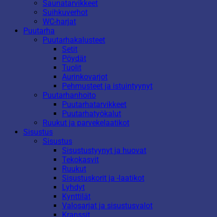
Saunatarvikkeet
Suihkuverhot
WC-harjat
Puutarha
Puutarhakalusteet
Setit
Pöydät
Tuolit
Aurinkovarjot
Pehmusteet ja istuintyynyt
Puutarhanhoito
Puutarhatarvikkeet
Puutarhatyökalut
Ruukut ja parvekelaatikot
Sisustus
Sisustus
Sisustustyynyt ja huovat
Tekokasvit
Ruukut
Sisustuskorit ja -laatikot
Lyhdyt
Kynttilät
Valosarjat ja sisustusvalot
Kranssit