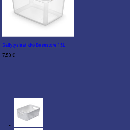
Säilytyslaatikko Basestore 15L
7,50
€