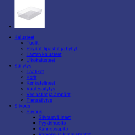
Kalusteet
Tuolit
Pöydät, lipastot ja hyllyt
Lasten kalusteet
Ulkokalusteet
Säilytys
Laatikot
Korit
Kenkätelineet
Vaatesäilytys
Vesiastiat ja ämpärit
Piensäilytys
Siivous
Siivous
Siivousvälineet
Pyykkihuolto
Kunnossapito
Parveke- ja kynnysmatot