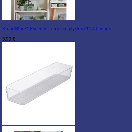
SmartStore™ Essence Large säilytyskori 11,4 L vihreä
8,90
€