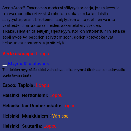
SmartStore™ Essence on moderni säilytyskorisarja, jonka kevyt ja
ilmava muotoilu tekee siitä toimivan ratkaisun kaikenlaisiin
säilytystarpeisiin. L-kokoinen säilytyskori on täydellinen valinta
vaatteiden, harrastusvälineiden, askartelutarvikkeiden,
aikakauslehtien tai lelujen järjestelyyn. Kori on mitoitettu niin, että se
sopii myös A4-paperien säilyttämiseen. Korien kätevät kahvat
helpottavat nostamista ja siirtelyä.
Verkkokauppa:
Loppu
Myymäläsaatavuus
Tuotteiden myymäläsaldot vaihtelevat, eikä myymäläkohtaista saatavuutta
voida täysin taata.
Espoo: Tapiola:
Loppu
Helsinki: Herttoniemi:
Loppu
Helsinki: Iso-Roobertinkatu:
Loppu
Helsinki: Munkkiniemi:
Vähissä
Helsinki: Suutarila:
Loppu