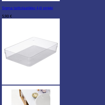
Sigma taittolaatikko 4,6l pinkki
5,90
€