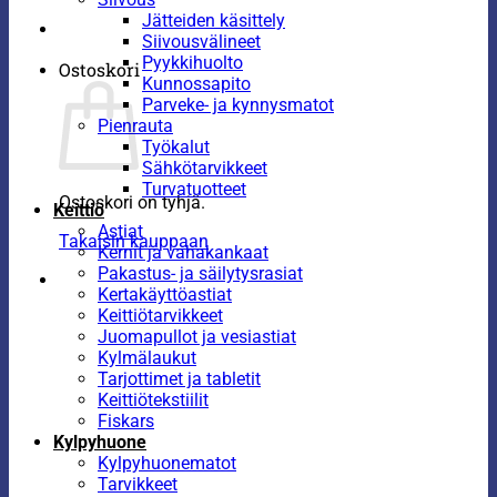
Jätteiden käsittely
Siivousvälineet
Pyykkihuolto
Ostoskori
Kunnossapito
Parveke- ja kynnysmatot
Pienrauta
Työkalut
Sähkötarvikkeet
Turvatuotteet
Ostoskori on tyhjä.
Keittiö
Astiat
Takaisin kauppaan
Kernit ja vahakankaat
Pakastus- ja säilytysrasiat
Kertakäyttöastiat
Keittiötarvikkeet
Juomapullot ja vesiastiat
Kylmälaukut
Tarjottimet ja tabletit
Keittiötekstiilit
Fiskars
Kylpyhuone
Kylpyhuonematot
Tarvikkeet