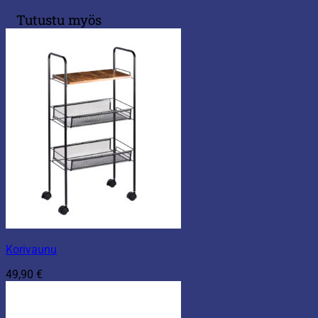
Tutustu myös
Korivaunu
49,90
€