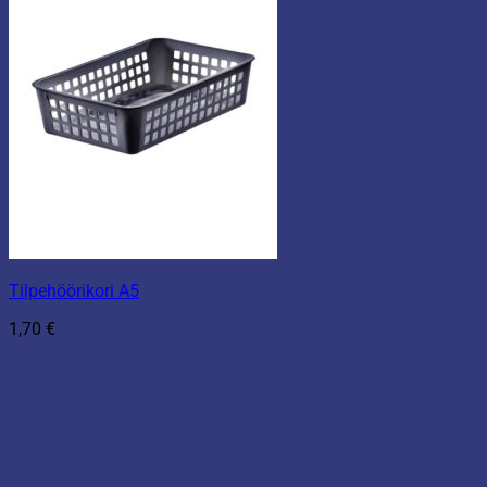
Tilpehöörikori A5
1,70
€