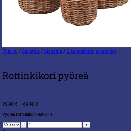
Etusivu
/
Sisustus
/
Sisustus
/
Sisustuskorit ja -laatikot
Rottinkikori pyöreä
Hintaluokka:
29,90
€
–
69,90
€
29,90 €
Pyöreä rottinkikori kahvoilla
-
69,90 €
Rottinkikori
pyöreä
S