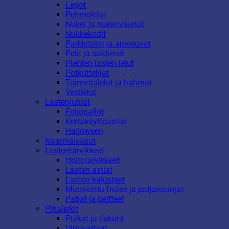
Legot
Pehmolelut
Nuket ja nukenvaunut
Nukkekodit
Parkkitalot ja ajoneuvot
Pelit ja soittimet
Pienten lasten lelut
Potkuttelijat
Toimintalelut ja hahmot
Vesilelut
Lastenjuhlat
Foliopallot
Kertakäyttöastiat
Halloween
Naamiaisasut
Lastentarvikkeet
Hoitotarvikkeet
Lasten astiat
Lasten kalusteet
Muovitettu frotee ja patjansuojat
Patjat ja peitteet
Pihaleikit
Pulkat ja liukurit
Uima-altaat