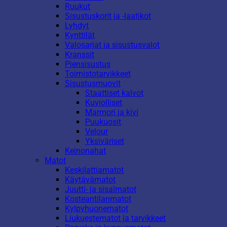
Ruukut
Sisustuskorit ja -laatikot
Lyhdyt
Kynttilät
Valosarjat ja sisustusvalot
Kranssit
Piensisustus
Toimistotarvikkeet
Sisustusmuovit
Staattiset kalvot
Kuviolliset
Marmori ja kivi
Puukuosit
Velour
Yksiväriset
Keinonahat
Matot
Keskilattiamatot
Käytävämatot
Juutti- ja sisalmatot
Kosteantilanmatot
Kylpyhuonematot
Liukuestematot ja tarvikkeet