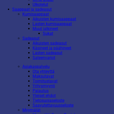
Ulkolelut
Saappaat ja sadeasut
Kumisaappaat
Aikuisten kumisaappaat
Lasten kumisaappaat
Muut jalkineet
Sukat
Sadeasut
Aikuisten sadeasut
Käsineet ja päähineet
Lasten sadeasut
Sateenvarjot
Asiakaspalvelu
Ota yhteyttä
Maksutavat
Toimitustavat
Yritysmyynti
Palautus
Yleiset ehdot
Tietosuojaseloste
Saavutettavuusseloste
Myymälät