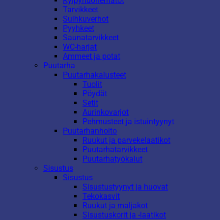
Kylpyhuonematot
Tarvikkeet
Suihkuverhot
Pyyhkeet
Saunatarvikkeet
WC-harjat
Ammeet ja potat
Puutarha
Puutarhakalusteet
Tuolit
Pöydät
Setit
Aurinkovarjot
Pehmusteet ja istuintyynyt
Puutarhanhoito
Ruukut ja parvekelaatikot
Puutarhatarvikkeet
Puutarhatyökalut
Sisustus
Sisustus
Sisustustyynyt ja huovat
Tekokasvit
Ruukut ja maljakot
Sisustuskorit ja -laatikot