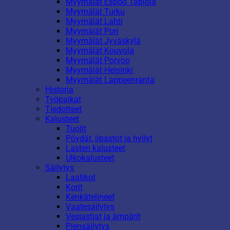
Myymälät Espoo Tapiola
Myymälät Turku
Myymälät Lahti
Myymälät Pori
Myymälät Jyväskylä
Myymälät Kouvola
Myymälät Porvoo
Myymälät Helsinki
Myymälät Lappeenranta
Historia
Työpaikat
Tiedotteet
Kalusteet
Tuolit
Pöydät, lipastot ja hyllyt
Lasten kalusteet
Ulkokalusteet
Säilytys
Laatikot
Korit
Kenkätelineet
Vaatesäilytys
Vesiastiat ja ämpärit
Piensäilytys