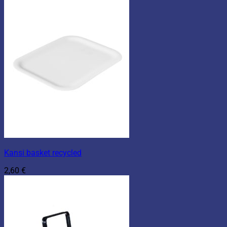
Kansi basket recycled
2,60
€