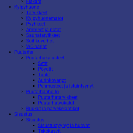
Fiskars
Kylpyhuone
Tarvikkeet
Kylpyhuonematot
Pyyhkeet
Ammeet ja potat
Saunatarvikkeet
Suihkuverhot
WC-harjat
Puutarha
Puutarhakalusteet
Setit
Pöydät
Tuolit
Aurinkovarjot
Pehmusteet ja istuintyynyt
Puutarhanhoito
Puutarhatarvikkeet
Puutarhatyökalut
Ruukut ja parvekelaatikot
Sisustus
Sisustus
Sisustustyynyt ja huovat
Tekokasvit