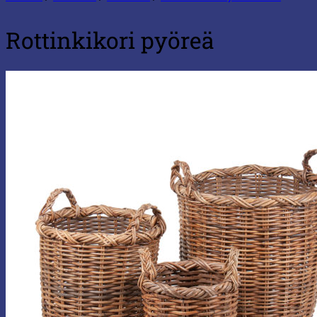
Rottinkikori pyöreä