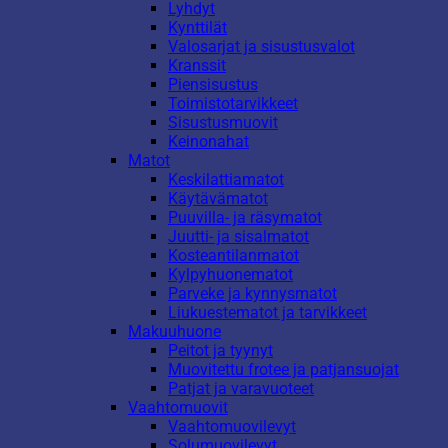
Lyhdyt
Kynttilät
Valosarjat ja sisustusvalot
Kranssit
Piensisustus
Toimistotarvikkeet
Sisustusmuovit
Keinonahat
Matot
Keskilattiamatot
Käytävämatot
Puuvilla- ja räsymatot
Juutti- ja sisalmatot
Kosteantilanmatot
Kylpyhuonematot
Parveke ja kynnysmatot
Liukuestematot ja tarvikkeet
Makuuhuone
Peitot ja tyynyt
Muovitettu frotee ja patjansuojat
Patjat ja varavuoteet
Vaahtomuovit
Vaahtomuovilevyt
Solumuovilevyt