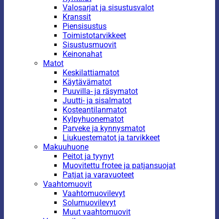
Valosarjat ja sisustusvalot
Kranssit
Piensisustus
Toimistotarvikkeet
Sisustusmuovit
Keinonahat
Matot
Keskilattiamatot
Käytävämatot
Puuvilla- ja räsymatot
Juutti- ja sisalmatot
Kosteantilanmatot
Kylpyhuonematot
Parveke ja kynnysmatot
Liukuestematot ja tarvikkeet
Makuuhuone
Peitot ja tyynyt
Muovitettu frotee ja patjansuojat
Patjat ja varavuoteet
Vaahtomuovit
Vaahtomuovilevyt
Solumuovilevyt
Muut vaahtomuovit