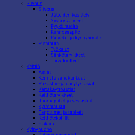
Siivous
Siivous
Jätteiden käsittely
Siivousvälineet
Pyykkihuolto
Kunnossapito
Parveke- ja kynnysmatot
Pienrauta
Työkalut
Sähkötarvikkeet
Turvatuotteet
Keittiö
Astiat
Kernit ja vahakankaat
Pakastus- ja säilytysrasiat
Kertakäyttöastiat
Keittiötarvikkeet
Juomapullot ja vesiastiat
Kylmälaukut
Tarjottimet ja tabletit
Keittiötekstiilit
Fiskars
Kylpyhuone