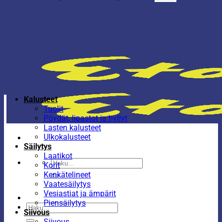
Kalusteet
Tuolit
Pöydät, lipastot ja hyllyt
Lasten kalusteet
Ulkokalusteet
Säilytys
Laatikot
Etsi:
Korit
Kenkätelineet
Vaatesäilytys
Vesiastiat ja ämpärit
Piensäilytys
Etsi:
Siivous
Siivous