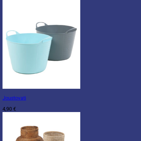
Joustovati
4,90
€