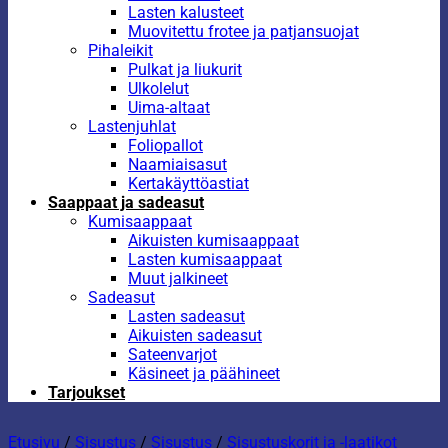
Lasten kalusteet
Muovitettu frotee ja patjansuojat
Pihaleikit
Pulkat ja liukurit
Ulkolelut
Uima-altaat
Lastenjuhlat
Foliopallot
Naamiaisasut
Kertakäyttöastiat
Saappaat ja sadeasut
Kumisaappaat
Aikuisten kumisaappaat
Lasten kumisaappaat
Muut jalkineet
Sadeasut
Lasten sadeasut
Aikuisten sadeasut
Sateenvarjot
Käsineet ja päähineet
Tarjoukset
Etusivu
/
Sisustus
/
Sisustus
/
Sisustuskorit ja -laatikot