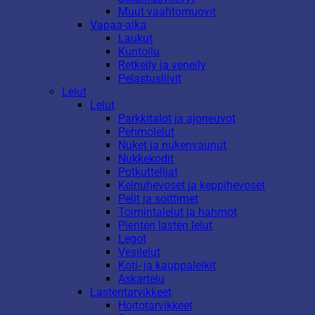
Muut vaahtomuovit
Vapaa-aika
Laukut
Kuntoilu
Retkeily ja veneily
Pelastusliivit
Lelut
Lelut
Parkkitalot ja ajoneuvot
Pehmolelut
Nuket ja nukenvaunut
Nukkekodit
Potkuttelijat
Keinuhevoset ja keppihevoset
Pelit ja soittimet
Toimintalelut ja hahmot
Pienten lasten lelut
Legot
Vesilelut
Koti- ja kauppaleikit
Askartelu
Lastentarvikkeet
Hoitotarvikkeet