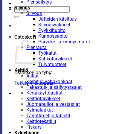
Piensäilytys
Siivous
Etsi:
Siivous
Jätteiden käsittely
Siivousvälineet
Pyykkihuolto
Kunnossapito
Ostoskori
Parveke- ja kynnysmatot
Pienrauta
Työkalut
Sähkötarvikkeet
Turvatuotteet
Keittiö
Ostoskori on tyhjä.
Astiat
Kernit ja vahakankaat
Takaisin kauppaan
Pakastus- ja säilytysrasiat
Kertakäyttöastiat
Keittiötarvikkeet
Juomapullot ja vesiastiat
Kylmälaukut
Tarjottimet ja tabletit
Keittiötekstiilit
Fiskars
Kylpyhuone