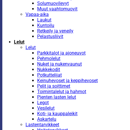
Solumuovilevyt
Muut vaahtomuovit
Vapaa-aika
Laukut
Kuntoilu
Retkeily ja veneily
Pelastusliivit
Lelut
Lelut
Parkkitalot ja ajoneuvot
Pehmolelut
Nuket ja nukenvaunut
Nukkekodit
Potkuttelijat
Keinuhevoset ja keppihevoset
Pelit ja soittimet
Toimintalelut ja hahmot
Pienten lasten lelut
Legot
Vesilelut
Koti- ja kauppaleikit
Askartelu
Lastentarvikkeet