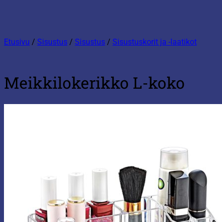
Etusivu
/
Sisustus
/
Sisustus
/
Sisustuskorit ja -laatikot
Meikkilokerikko L-koko