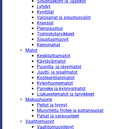
Sisustuskorit ja -laatikot
Lyhdyt
Kynttilät
Valosarjat ja sisustusvalot
Kranssit
Piensisustus
Toimistotarvikkeet
Sisustusmuovit
Keinonahat
Matot
Keskilattiamatot
Käytävämatot
Puuvilla- ja räsymatot
Juutti- ja sisalmatot
Kosteantilanmatot
Kylpyhuonematot
Parveke ja kynnysmatot
Liukuestematot ja tarvikkeet
Makuuhuone
Peitot ja tyynyt
Muovitettu frotee ja patjansuojat
Patjat ja varavuoteet
Vaahtomuovit
Vaahtomuovilevyt