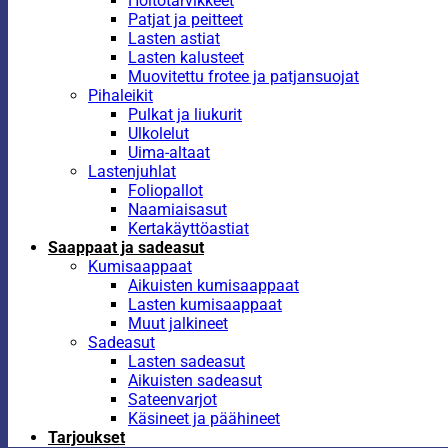
Hoitotarvikkeet
Patjat ja peitteet
Lasten astiat
Lasten kalusteet
Muovitettu frotee ja patjansuojat
Pihaleikit
Pulkat ja liukurit
Ulkolelut
Uima-altaat
Lastenjuhlat
Foliopallot
Naamiaisasut
Kertakäyttöastiat
Saappaat ja sadeasut
Kumisaappaat
Aikuisten kumisaappaat
Lasten kumisaappaat
Muut jalkineet
Sadeasut
Lasten sadeasut
Aikuisten sadeasut
Sateenvarjot
Käsineet ja päähineet
Tarjoukset