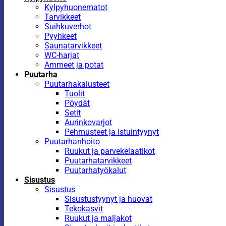
Kylpyhuonematot
Tarvikkeet
Suihkuverhot
Pyyhkeet
Saunatarvikkeet
WC-harjat
Ammeet ja potat
Puutarha
Puutarhakalusteet
Tuolit
Pöydät
Setit
Aurinkovarjot
Pehmusteet ja istuintyynyt
Puutarhanhoito
Ruukut ja parvekelaatikot
Puutarhatarvikkeet
Puutarhatyökalut
Sisustus
Sisustus
Sisustustyynyt ja huovat
Tekokasvit
Ruukut ja maljakot