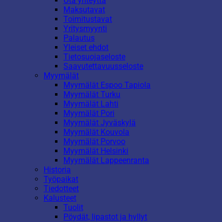
Ota yhteyttä
Maksutavat
Toimitustavat
Yritysmyynti
Palautus
Yleiset ehdot
Tietosuojaseloste
Saavutettavuusseloste
Myymälät
Myymälät Espoo Tapiola
Myymälät Turku
Myymälät Lahti
Myymälät Pori
Myymälät Jyväskylä
Myymälät Kouvola
Myymälät Porvoo
Myymälät Helsinki
Myymälät Lappeenranta
Historia
Työpaikat
Tiedotteet
Kalusteet
Tuolit
Pöydät, lipastot ja hyllyt