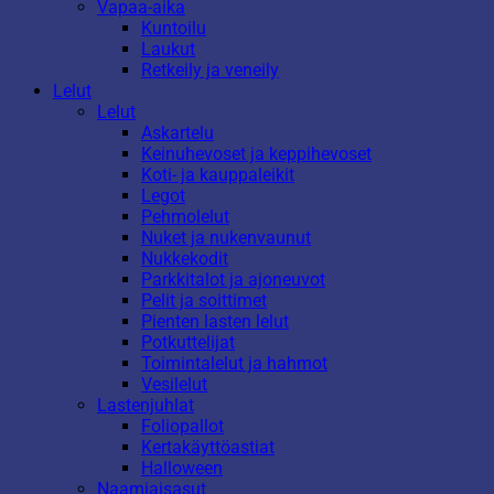
Vapaa-aika
Kuntoilu
Laukut
Retkeily ja veneily
Lelut
Lelut
Askartelu
Keinuhevoset ja keppihevoset
Koti- ja kauppaleikit
Legot
Pehmolelut
Nuket ja nukenvaunut
Nukkekodit
Parkkitalot ja ajoneuvot
Pelit ja soittimet
Pienten lasten lelut
Potkuttelijat
Toimintalelut ja hahmot
Vesilelut
Lastenjuhlat
Foliopallot
Kertakäyttöastiat
Halloween
Naamiaisasut