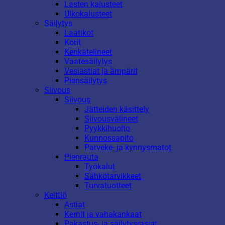
Lasten kalusteet
Ulkokalusteet
Säilytys
Laatikot
Korit
Kenkätelineet
Vaatesäilytys
Vesiastiat ja ämpärit
Piensäilytys
Siivous
Siivous
Jätteiden käsittely
Siivousvälineet
Pyykkihuolto
Kunnossapito
Parveke- ja kynnysmatot
Pienrauta
Työkalut
Sähkötarvikkeet
Turvatuotteet
Keittiö
Astiat
Kernit ja vahakankaat
Pakastus- ja säilytysrasiat