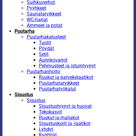
Suihkuverhot
Pyyhkeet
Saunatarvikkeet
WC-harjat
Ammeet ja potat
Puutarha
Puutarhakalusteet
Tuolit
Pöydät
Setit
Aurinkovarjot
Pehmusteet ja istuintyynyt
Puutarhanhoito
Ruukut ja parvekelaatikot
Puutarhatarvikkeet
Puutarhatyökalut
Sisustus
Sisustus
Sisustustyynyt ja huovat
Tekokasvit
Ruukut ja maljakot
Sisustuskorit ja -laatikot
Lyhdyt
Kynttilät