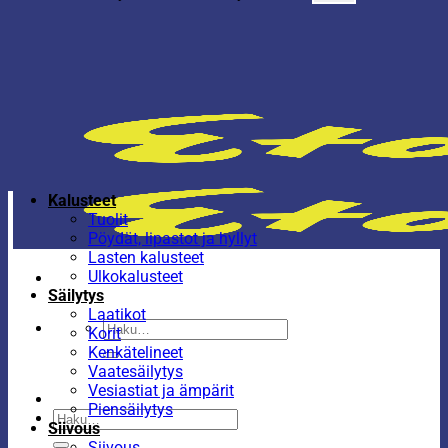
Kalusteet
Tuolit
Pöydät, lipastot ja hyllyt
Lasten kalusteet
Ulkokalusteet
Säilytys
Laatikot
Etsi:
Korit
Kenkätelineet
Vaatesäilytys
Vesiastiat ja ämpärit
Piensäilytys
Etsi:
Siivous
Siivous