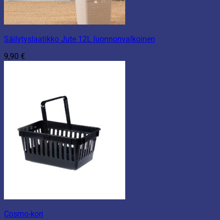
Säilytyslaatikko Jute 12L luonnonvalkoinen
9,90
€
Cosmo-kori