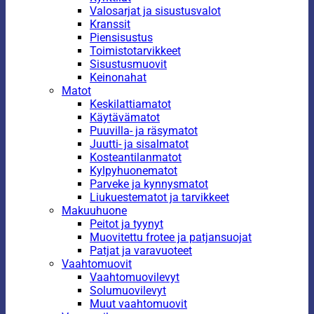
Valosarjat ja sisustusvalot
Kranssit
Piensisustus
Toimistotarvikkeet
Sisustusmuovit
Keinonahat
Matot
Keskilattiamatot
Käytävämatot
Puuvilla- ja räsymatot
Juutti- ja sisalmatot
Kosteantilanmatot
Kylpyhuonematot
Parveke ja kynnysmatot
Liukuestematot ja tarvikkeet
Makuuhuone
Peitot ja tyynyt
Muovitettu frotee ja patjansuojat
Patjat ja varavuoteet
Vaahtomuovit
Vaahtomuovilevyt
Solumuovilevyt
Muut vaahtomuovit