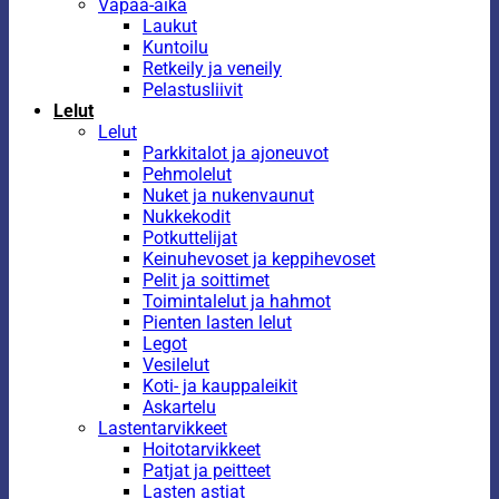
Vapaa-aika
Laukut
Kuntoilu
Retkeily ja veneily
Pelastusliivit
Lelut
Lelut
Parkkitalot ja ajoneuvot
Pehmolelut
Nuket ja nukenvaunut
Nukkekodit
Potkuttelijat
Keinuhevoset ja keppihevoset
Pelit ja soittimet
Toimintalelut ja hahmot
Pienten lasten lelut
Legot
Vesilelut
Koti- ja kauppaleikit
Askartelu
Lastentarvikkeet
Hoitotarvikkeet
Patjat ja peitteet
Lasten astiat