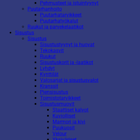
Pehmusteet ja istuintyynyt
Puutarhanhoito
Puutarhatarvikkeet
Puutarhatyökalut
Ruukut ja parvekelaatikot
Sisustus
Sisustus
Sisustustyynyt ja huovat
Tekokasvit
Ruukut
Sisustuskorit ja -laatikot
Lyhdyt
Kynttilät
Valosarjat ja sisustusvalot
Kranssit
Piensisustus
Toimistotarvikkeet
Sisustusmuovit
Staattiset kalvot
Kuviolliset
Marmori ja kivi
Puukuosit
Velour
Yksiväriset