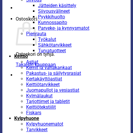
Jätteiden käsittely
Siivousvälineet
Pyykkihuolto
Ostoskori
Kunnossapito
Parveke- ja kynnysmatot
Pienrauta
Työkalut
Sähkötarvikkeet
Turvatuotteet
Ostoskori on tyhjä.
Keittiö
Astiat
Takaisin kauppaan
Kernit ja vahakankaat
Pakastus- ja säilytysrasiat
Kertakäyttöastiat
Keittiötarvikkeet
Juomapullot ja vesiastiat
Kylmälaukut
Tarjottimet ja tabletit
Keittiötekstiilit
Fiskars
Kylpyhuone
Kylpyhuonematot
Tarvikkeet