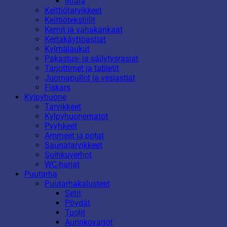
Iittala
Keittiötarvikkeet
Keittiötekstiilit
Kernit ja vahakankaat
Kertakäyttöastiat
Kylmälaukut
Pakastus- ja säilytysrasiat
Tarjottimet ja tabletit
Juomapullot ja vesiastiat
Fiskars
Kylpyhuone
Tarvikkeet
Kylpyhuonematot
Pyyhkeet
Ammeet ja potat
Saunatarvikkeet
Suihkuverhot
WC-harjat
Puutarha
Puutarhakalusteet
Setit
Pöydät
Tuolit
Aurinkovarjot