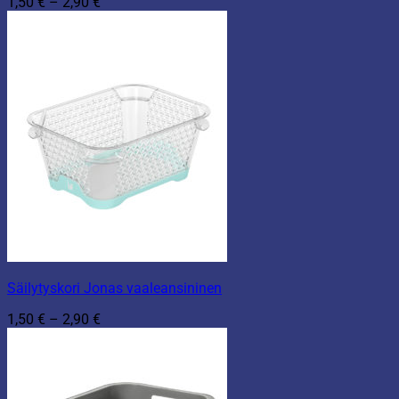
Hintaluokka:
1,50
€
–
2,90
€
1,50 €
-
2,90 €
Säilytyskori Jonas vaaleansininen
Hintaluokka:
1,50
€
–
2,90
€
1,50 €
-
2,90 €