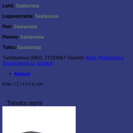
Lahti:
Saatavissa
Lappeenranta:
Saatavissa
Pori:
Saatavissa
Porvoo:
Saatavissa
Turku:
Saatavissa
Tuotetunnus (SKU):
21203067
Osastot:
Korit
,
Piensäilytys
,
Sisustuskorit ja -laatikot
Kuvaus
Koko: 17,1 x 9 x 6,1cm
Tutustu myös