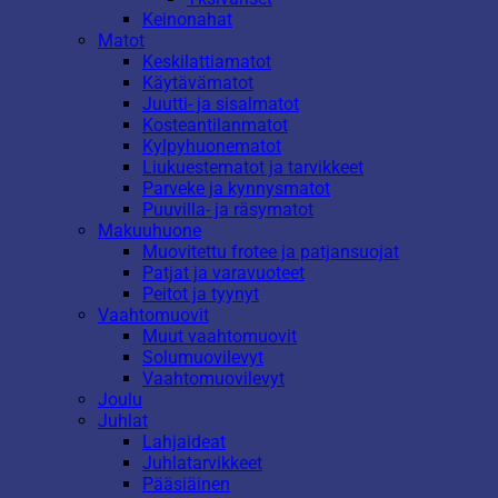
Keinonahat
Matot
Keskilattiamatot
Käytävämatot
Juutti- ja sisalmatot
Kosteantilanmatot
Kylpyhuonematot
Liukuestematot ja tarvikkeet
Parveke ja kynnysmatot
Puuvilla- ja räsymatot
Makuuhuone
Muovitettu frotee ja patjansuojat
Patjat ja varavuoteet
Peitot ja tyynyt
Vaahtomuovit
Muut vaahtomuovit
Solumuovilevyt
Vaahtomuovilevyt
Joulu
Juhlat
Lahjaideat
Juhlatarvikkeet
Pääsiäinen