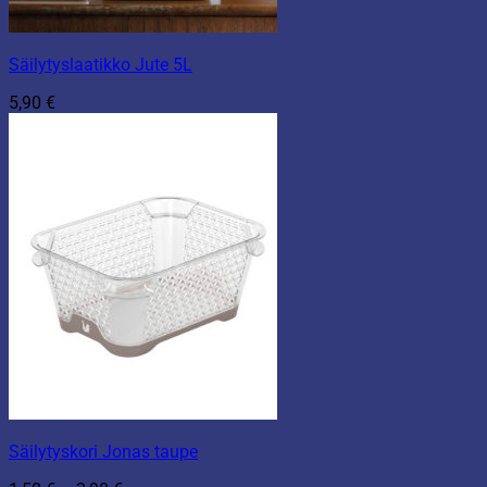
Säilytyslaatikko Jute 5L
5,90
€
Säilytyskori Jonas taupe