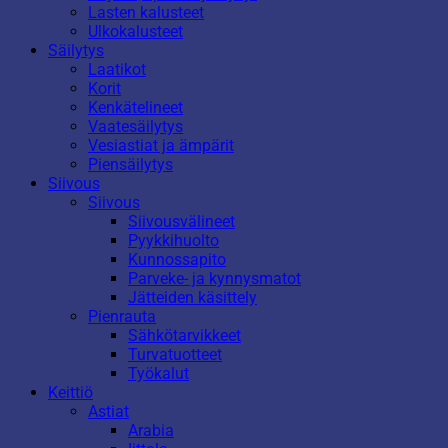
Lasten kalusteet
Ulkokalusteet
Säilytys
Laatikot
Korit
Kenkätelineet
Vaatesäilytys
Vesiastiat ja ämpärit
Piensäilytys
Siivous
Siivous
Siivousvälineet
Pyykkihuolto
Kunnossapito
Parveke- ja kynnysmatot
Jätteiden käsittely
Pienrauta
Sähkötarvikkeet
Turvatuotteet
Työkalut
Keittiö
Astiat
Arabia