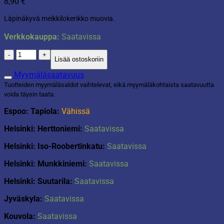
8,90
€
Läpinäkyvä meikkilokerikko muovia.
Verkkokauppa:
Saatavissa
Meikkilokerikko
Lisää ostoskoriin
M-
koko
Myymäläsaatavuus
määrä
Tuotteiden myymäläsaldot vaihtelevat, eikä myymäläkohtaista saatavuutta
voida täysin taata.
Espoo: Tapiola:
Vähissä
Helsinki: Herttoniemi:
Saatavissa
Helsinki: Iso-Roobertinkatu:
Saatavissa
Helsinki: Munkkiniemi:
Saatavissa
Helsinki: Suutarila:
Saatavissa
Jyväskyla:
Saatavissa
Kouvola:
Saatavissa