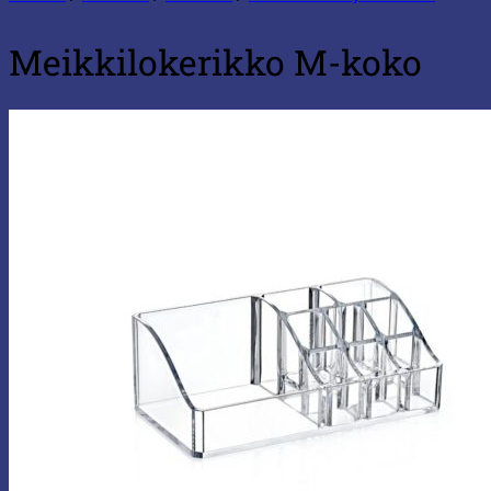
Meikkilokerikko M-koko