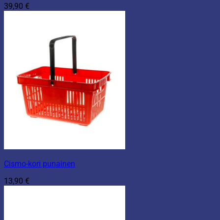
39,90
€
Cismo-kori punainen
13,90
€