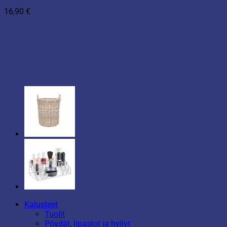
16,90
€
Kalusteet
Tuolit
Pöydät, lipastot ja hyllyt