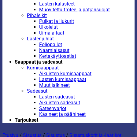
Lasten kalusteet
Muovitettu frotee ja patjansuojat
Pihaleikit
Pulkat ja liukurit
Ulkolelut
Uima-altaat
Lastenjuhlat
Foliopallot
Naamiaisasut
Kertakäyttöastiat
Saappaat ja sadeasut
Kumisaappaat
Aikuisten kumisaappaat
Lasten kumisaappaat
Muut jalkineet
Sadeasut
Lasten sadeasut
Aikuisten sadeasut
Sateenvarjot
Käsineet ja päähineet
Tarjoukset
Etusivu
/
Sisustus
/
Sisustus
/
Sisustuskorit ja -laatikot