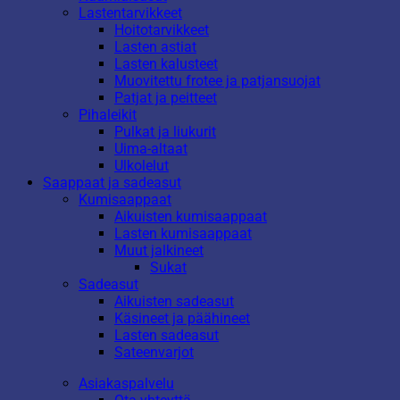
Lastentarvikkeet
Hoitotarvikkeet
Lasten astiat
Lasten kalusteet
Muovitettu frotee ja patjansuojat
Patjat ja peitteet
Pihaleikit
Pulkat ja liukurit
Uima-altaat
Ulkolelut
Saappaat ja sadeasut
Kumisaappaat
Aikuisten kumisaappaat
Lasten kumisaappaat
Muut jalkineet
Sukat
Sadeasut
Aikuisten sadeasut
Käsineet ja päähineet
Lasten sadeasut
Sateenvarjot
Asiakaspalvelu