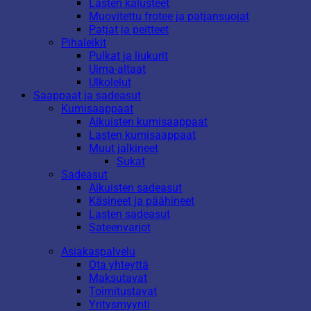
Lasten kalusteet
Muovitettu frotee ja patjansuojat
Patjat ja peitteet
Pihaleikit
Pulkat ja liukurit
Uima-altaat
Ulkolelut
Saappaat ja sadeasut
Kumisaappaat
Aikuisten kumisaappaat
Lasten kumisaappaat
Muut jalkineet
Sukat
Sadeasut
Aikuisten sadeasut
Käsineet ja päähineet
Lasten sadeasut
Sateenvarjot
Asiakaspalvelu
Ota yhteyttä
Maksutavat
Toimitustavat
Yritysmyynti