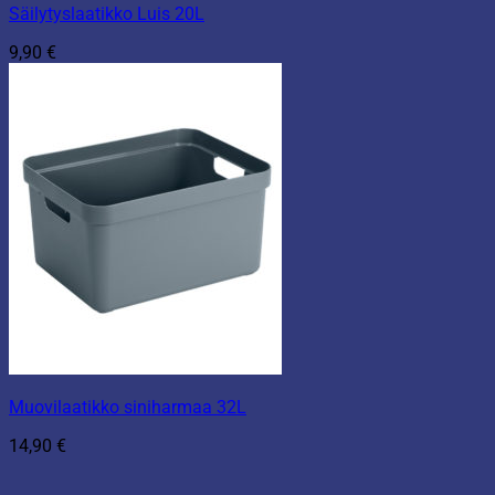
Säilytyslaatikko Luis 20L
9,90
€
Muovilaatikko siniharmaa 32L
14,90
€