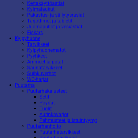
Kertakäyttöastiat
Kylmälaukut
Pakastus- ja säilytysrasiat
Tarjottimet ja tabletit
Juomapullot ja vesiastiat
Fiskars
Kylpyhuone
Tarvikkeet
Kylpyhuonematot
Pyyhkeet
Ammeet ja potat
Saunatarvikkeet
Suihkuverhot
WC-harjat
Puutarha
Puutarhakalusteet
Setit
Pöydät
Tuolit
Aurinkovarjot
Pehmusteet ja istuintyynyt
Puutarhanhoito
Puutarhatarvikkeet
Puutarhatyökalut