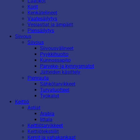
Laatikot
Korit
Kenkätelineet
Vaatesäilytys
Vesiastiat ja ämpärit
Piensäilytys
Siivous
Siivous
Siivousvälineet
Pyykkihuolto
Kunnossapito
Parveke- ja kynnysmatot
Jätteiden käsittely
Pienrauta
Sähkötarvikkeet
Turvatuotteet
Työkalut
Keittiö
Astiat
Arabia
Iittala
Keittiötarvikkeet
Keittiötekstiilit
Kernit ja vahakankaat