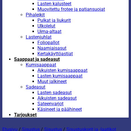
Lasten kalusteet
Muovitettu frotee ja patjansuojat
Pihaleikit
Pulkat ja liukurit
Ulkolelut
Uima-altaat
Lastenjuhlat
Foliopallot
Naamiaisasut
Kertakäyttöastiat
Saappaat ja sadeasut
Kumisaappaat
Aikuisten kumisaappaat
Lasten kumisaappaat
Muut jalkineet
Sadeasut
Lasten sadeasut
Aikuisten sadeasut
Sateenvarjot
Käsineet ja päähineet
Tarjoukset
Etusivu
/
Sisustus
/
Sisustus
/
Sisustuskorit ja -laatikot