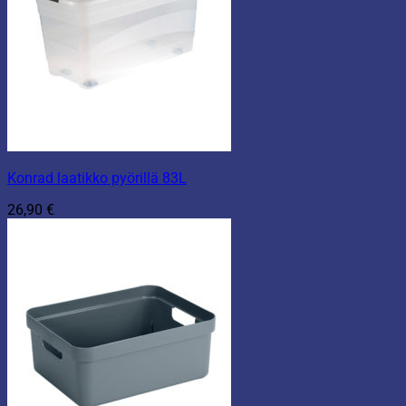
Konrad laatikko pyörillä 83L
26,90
€