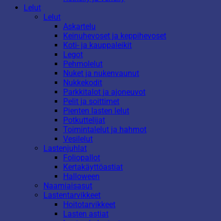
Lelut
Lelut
Askartelu
Keinuhevoset ja keppihevoset
Koti- ja kauppaleikit
Legot
Pehmolelut
Nuket ja nukenvaunut
Nukkekodit
Parkkitalot ja ajoneuvot
Pelit ja soittimet
Pienten lasten lelut
Potkuttelijat
Toimintalelut ja hahmot
Vesilelut
Lastenjuhlat
Foliopallot
Kertakäyttöastiat
Halloween
Naamiaisasut
Lastentarvikkeet
Hoitotarvikkeet
Lasten astiat