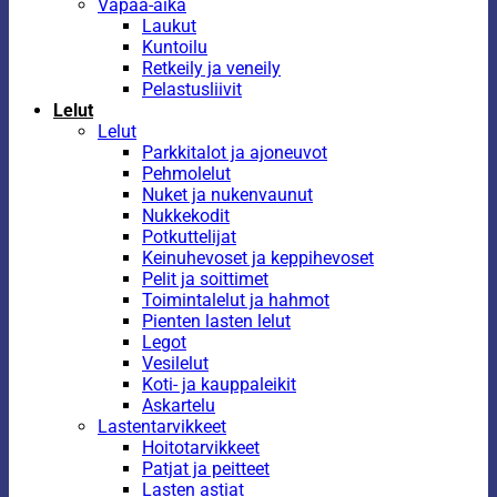
Vapaa-aika
Laukut
Kuntoilu
Retkeily ja veneily
Pelastusliivit
Lelut
Lelut
Parkkitalot ja ajoneuvot
Pehmolelut
Nuket ja nukenvaunut
Nukkekodit
Potkuttelijat
Keinuhevoset ja keppihevoset
Pelit ja soittimet
Toimintalelut ja hahmot
Pienten lasten lelut
Legot
Vesilelut
Koti- ja kauppaleikit
Askartelu
Lastentarvikkeet
Hoitotarvikkeet
Patjat ja peitteet
Lasten astiat