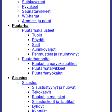
Suihkuverhot
Pyyhkeet
Saunatarvikkeet
WC-harjat
Ammeet ja potat
Puutarha
Puutarhakalusteet
Tuolit
Pöydät
Setit
Aurinkovarjot
Pehmusteet ja istuintyynyt
Puutarhanhoito
Ruukut ja parvekelaatikot
Puutarhatarvikkeet
Puutarhatyökalut
Sisustus
Sisustus
Sisustustyynyt ja huovat
Tekokasvit
Ruukut ja maljakot
Sisustuskorit ja -laatikot
Lyhdyt
Kynttilät