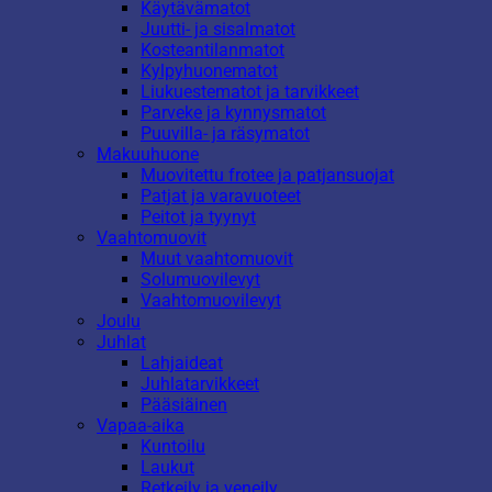
Käytävämatot
Juutti- ja sisalmatot
Kosteantilanmatot
Kylpyhuonematot
Liukuestematot ja tarvikkeet
Parveke ja kynnysmatot
Puuvilla- ja räsymatot
Makuuhuone
Muovitettu frotee ja patjansuojat
Patjat ja varavuoteet
Peitot ja tyynyt
Vaahtomuovit
Muut vaahtomuovit
Solumuovilevyt
Vaahtomuovilevyt
Joulu
Juhlat
Lahjaideat
Juhlatarvikkeet
Pääsiäinen
Vapaa-aika
Kuntoilu
Laukut
Retkeily ja veneily