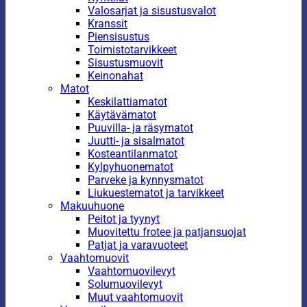
Valosarjat ja sisustusvalot
Kranssit
Piensisustus
Toimistotarvikkeet
Sisustusmuovit
Keinonahat
Matot
Keskilattiamatot
Käytävämatot
Puuvilla- ja räsymatot
Juutti- ja sisalmatot
Kosteantilanmatot
Kylpyhuonematot
Parveke ja kynnysmatot
Liukuestematot ja tarvikkeet
Makuuhuone
Peitot ja tyynyt
Muovitettu frotee ja patjansuojat
Patjat ja varavuoteet
Vaahtomuovit
Vaahtomuovilevyt
Solumuovilevyt
Muut vaahtomuovit