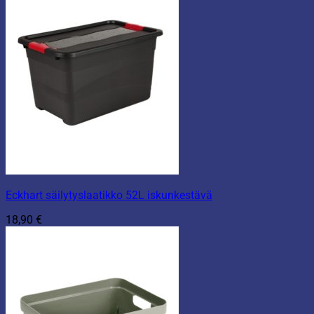
Eckhart säilytyslaatikko 52L iskunkestävä
18,90
€