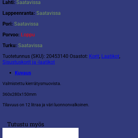
Lahti:
Saatavissa
Lappeenranta:
Saatavissa
Pori:
Saatavissa
Porvoo:
Loppu
Turku:
Saatavissa
Tuotetunnus (SKU):
20453140
Osastot:
Korit
,
Laatikot
,
Sisustuskorit ja -laatikot
Kuvaus
Valmistettu kierrätysmuovista.
360x280x150mm
Tilavuus on 12 litraa ja väri luonnonvalkoinen.
Tutustu myös