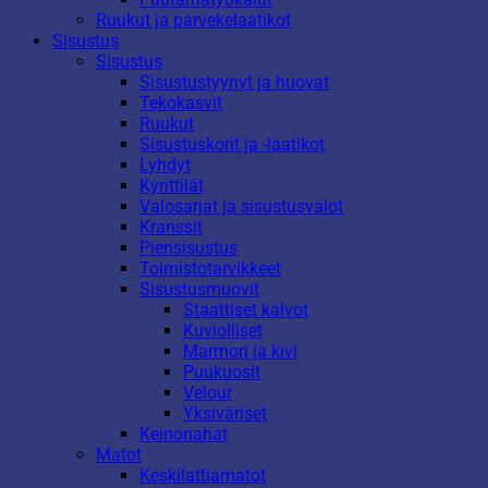
Ruukut ja parvekelaatikot
Sisustus
Sisustus
Sisustustyynyt ja huovat
Tekokasvit
Ruukut
Sisustuskorit ja -laatikot
Lyhdyt
Kynttilät
Valosarjat ja sisustusvalot
Kranssit
Piensisustus
Toimistotarvikkeet
Sisustusmuovit
Staattiset kalvot
Kuviolliset
Marmori ja kivi
Puukuosit
Velour
Yksiväriset
Keinonahat
Matot
Keskilattiamatot