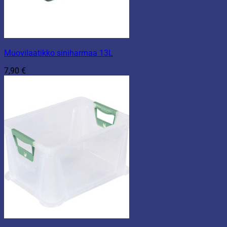
Muovilaatikko siniharmaa 13L
7,90
€