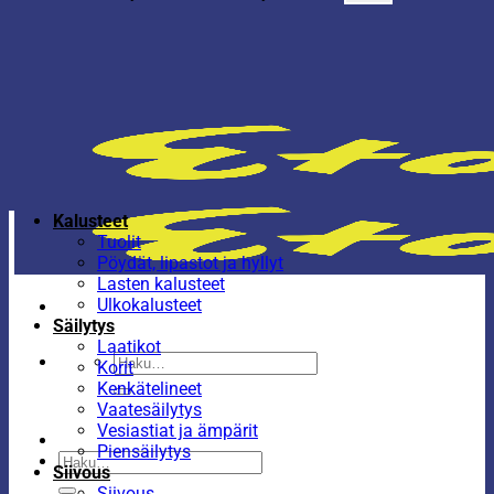
Kalusteet
Tuolit
Pöydät, lipastot ja hyllyt
Lasten kalusteet
Ulkokalusteet
Säilytys
Laatikot
Etsi:
Korit
Kenkätelineet
Vaatesäilytys
Vesiastiat ja ämpärit
Piensäilytys
Etsi:
Siivous
Siivous