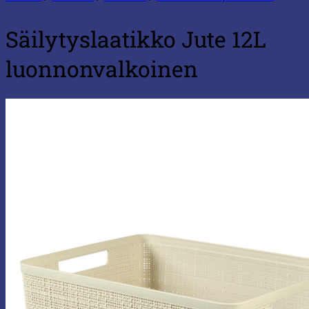
Säilytyslaatikko Jute 12L
luonnonvalkoinen