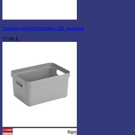
Cornelia säilytytslaatikko 52L kannella
17,90
€