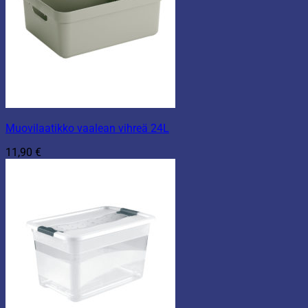
Muovilaatikko vaalean vihreä 24L
11,90
€