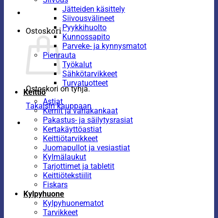
Jätteiden käsittely
Siivousvälineet
Pyykkihuolto
Ostoskori
Kunnossapito
Parveke- ja kynnysmatot
Pienrauta
Työkalut
Sähkötarvikkeet
Turvatuotteet
Ostoskori on tyhjä.
Keittiö
Astiat
Takaisin kauppaan
Kernit ja vahakankaat
Pakastus- ja säilytysrasiat
Kertakäyttöastiat
Keittiötarvikkeet
Juomapullot ja vesiastiat
Kylmälaukut
Tarjottimet ja tabletit
Keittiötekstiilit
Fiskars
Kylpyhuone
Kylpyhuonematot
Tarvikkeet