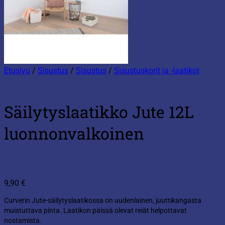
Etusivu
/
Sisustus
/
Sisustus
/
Sisustuskorit ja -laatikot
Säilytyslaatikko Jute 12L
luonnonvalkoinen
9,90
€
Curverin Jute-säilytyslaatikossa on uudenlainen, juuttikangasta
muistuttava pinta. Laatikon päissä olevat reiät helpottavat
nostamista.