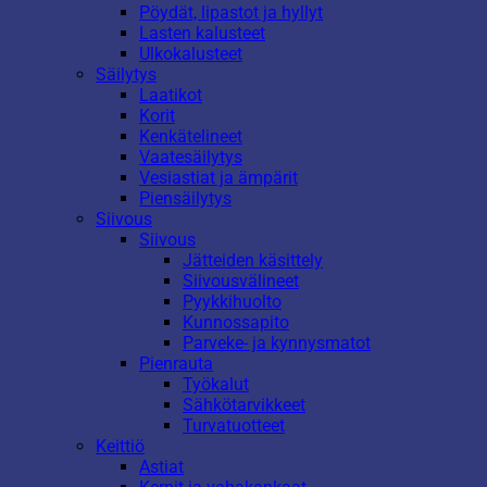
Pöydät, lipastot ja hyllyt
Lasten kalusteet
Ulkokalusteet
Säilytys
Laatikot
Korit
Kenkätelineet
Vaatesäilytys
Vesiastiat ja ämpärit
Piensäilytys
Siivous
Siivous
Jätteiden käsittely
Siivousvälineet
Pyykkihuolto
Kunnossapito
Parveke- ja kynnysmatot
Pienrauta
Työkalut
Sähkötarvikkeet
Turvatuotteet
Keittiö
Astiat