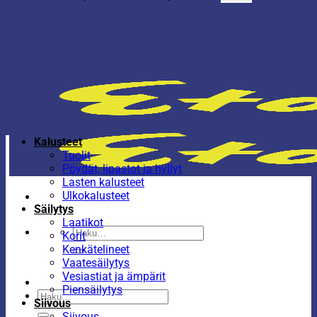
Kalusteet
Tuolit
Pöydät, lipastot ja hyllyt
Lasten kalusteet
Ulkokalusteet
Säilytys
Laatikot
Etsi:
Korit
Kenkätelineet
Vaatesäilytys
Vesiastiat ja ämpärit
Piensäilytys
Etsi:
Siivous
Siivous