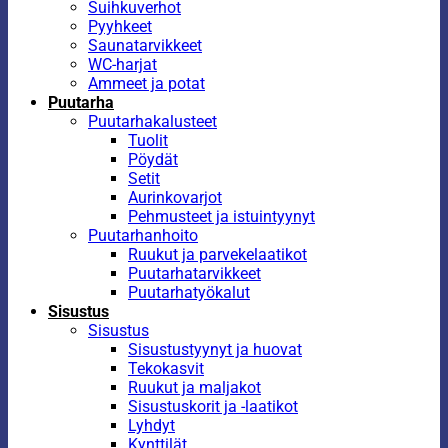
Suihkuverhot
Pyyhkeet
Saunatarvikkeet
WC-harjat
Ammeet ja potat
Puutarha
Puutarhakalusteet
Tuolit
Pöydät
Setit
Aurinkovarjot
Pehmusteet ja istuintyynyt
Puutarhanhoito
Ruukut ja parvekelaatikot
Puutarhatarvikkeet
Puutarhatyökalut
Sisustus
Sisustus
Sisustustyynyt ja huovat
Tekokasvit
Ruukut ja maljakot
Sisustuskorit ja -laatikot
Lyhdyt
Kynttilät