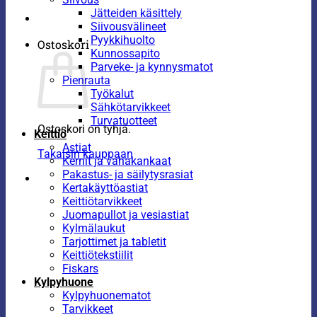
Jätteiden käsittely
Siivousvälineet
Pyykkihuolto
Ostoskori
Kunnossapito
Parveke- ja kynnysmatot
Pienrauta
Työkalut
Sähkötarvikkeet
Turvatuotteet
Ostoskori on tyhjä.
Keittiö
Astiat
Takaisin kauppaan
Kernit ja vahakankaat
Pakastus- ja säilytysrasiat
Kertakäyttöastiat
Keittiötarvikkeet
Juomapullot ja vesiastiat
Kylmälaukut
Tarjottimet ja tabletit
Keittiötekstiilit
Fiskars
Kylpyhuone
Kylpyhuonematot
Tarvikkeet