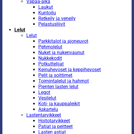
Vapaa-aika
Laukut
Kuntoilu
Retkeily ja veneily
Pelastusliivit
Lelut
Lelut
Parkkitalot ja ajoneuvot
Pehmolelut
Nuket ja nukenvaunut
Nukkekodit
Potkuttelijat
Keinuhevoset ja keppihevoset
Pelit ja soittimet
Toimintalelut ja hahmot
Pienten lasten lelut
Legot
Vesilelut
Koti- ja kauppaleikit
Askartelu
Lastentarvikkeet
Hoitotarvikkeet
Patjat ja peitteet
Lasten astiat