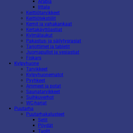
Arabia
Iittala
Keittiötarvikkeet
Keittiötekstiilit
Kernit ja vahakankaat
Kertakäyttöastiat
Kylmälaukut
Pakastus- ja säilytysrasiat
Tarjottimet ja tabletit
Juomapullot ja vesiastiat
Fiskars
Kylpyhuone
Tarvikkeet
Kylpyhuonematot
Pyyhkeet
Ammeet ja potat
Saunatarvikkeet
Suihkuverhot
WC-harjat
Puutarha
Puutarhakalusteet
Setit
Pöydät
Tuolit