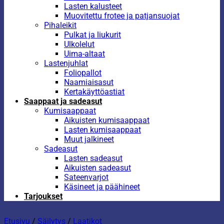
Lasten kalusteet
Muovitettu frotee ja patjansuojat
Pihaleikit
Pulkat ja liukurit
Ulkolelut
Uima-altaat
Lastenjuhlat
Foliopallot
Naamiaisasut
Kertakäyttöastiat
Saappaat ja sadeasut
Kumisaappaat
Aikuisten kumisaappaat
Lasten kumisaappaat
Muut jalkineet
Sadeasut
Lasten sadeasut
Aikuisten sadeasut
Sateenvarjot
Käsineet ja päähineet
Tarjoukset
Etusivu
/
Säilytys
/
Laatikot