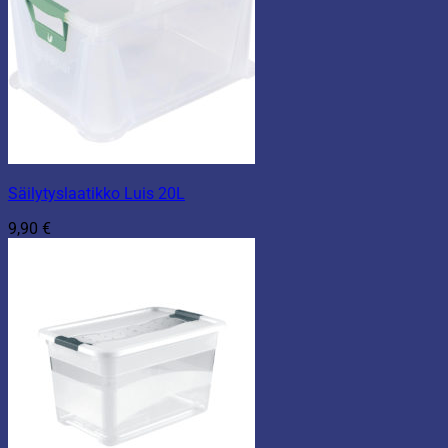
Säilytyslaatikko Luis 20L
9,90
€