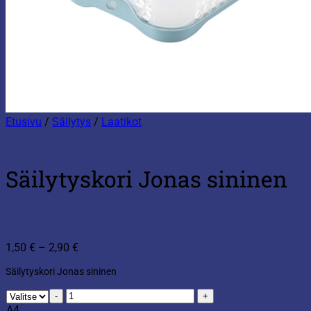
Etusivu
/
Säilytys
/
Laatikot
Säilytyskori Jonas sininen
Hintaluokka:
1,50
€
–
2,90
€
1,50 €
Säilytyskori Jonas sininen
-
2,90 €
Säilytyskori
Jonas
A4