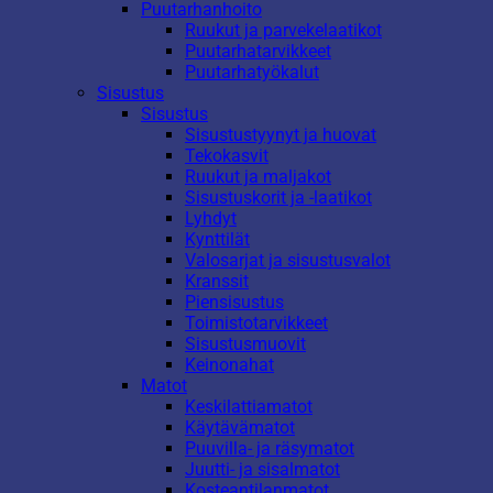
Puutarhanhoito
Ruukut ja parvekelaatikot
Puutarhatarvikkeet
Puutarhatyökalut
Sisustus
Sisustus
Sisustustyynyt ja huovat
Tekokasvit
Ruukut ja maljakot
Sisustuskorit ja -laatikot
Lyhdyt
Kynttilät
Valosarjat ja sisustusvalot
Kranssit
Piensisustus
Toimistotarvikkeet
Sisustusmuovit
Keinonahat
Matot
Keskilattiamatot
Käytävämatot
Puuvilla- ja räsymatot
Juutti- ja sisalmatot
Kosteantilanmatot