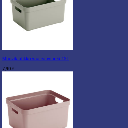
Muovilaatikko vaaleanvihreä 13L
7,90
€