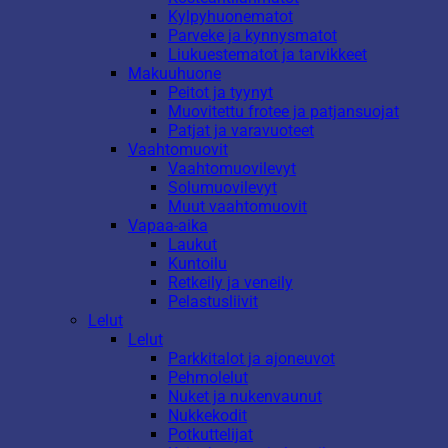
Kylpyhuonematot
Parveke ja kynnysmatot
Liukuestematot ja tarvikkeet
Makuuhuone
Peitot ja tyynyt
Muovitettu frotee ja patjansuojat
Patjat ja varavuoteet
Vaahtomuovit
Vaahtomuovilevyt
Solumuovilevyt
Muut vaahtomuovit
Vapaa-aika
Laukut
Kuntoilu
Retkeily ja veneily
Pelastusliivit
Lelut
Lelut
Parkkitalot ja ajoneuvot
Pehmolelut
Nuket ja nukenvaunut
Nukkekodit
Potkuttelijat