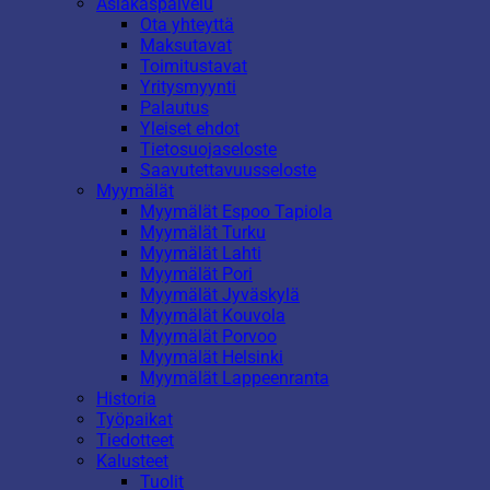
Asiakaspalvelu
Ota yhteyttä
Maksutavat
Toimitustavat
Yritysmyynti
Palautus
Yleiset ehdot
Tietosuojaseloste
Saavutettavuusseloste
Myymälät
Myymälät Espoo Tapiola
Myymälät Turku
Myymälät Lahti
Myymälät Pori
Myymälät Jyväskylä
Myymälät Kouvola
Myymälät Porvoo
Myymälät Helsinki
Myymälät Lappeenranta
Historia
Työpaikat
Tiedotteet
Kalusteet
Tuolit