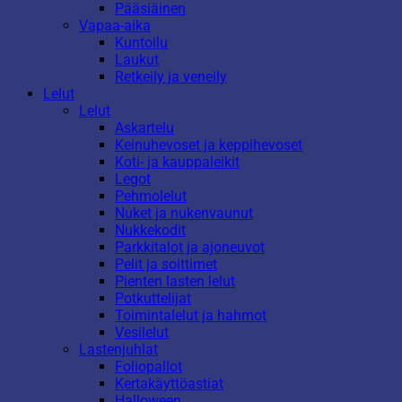
Pääsiäinen
Vapaa-aika
Kuntoilu
Laukut
Retkeily ja veneily
Lelut
Lelut
Askartelu
Keinuhevoset ja keppihevoset
Koti- ja kauppaleikit
Legot
Pehmolelut
Nuket ja nukenvaunut
Nukkekodit
Parkkitalot ja ajoneuvot
Pelit ja soittimet
Pienten lasten lelut
Potkuttelijat
Toimintalelut ja hahmot
Vesilelut
Lastenjuhlat
Foliopallot
Kertakäyttöastiat
Halloween