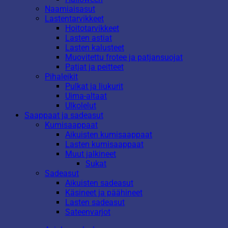
Naamiaisasut
Lastentarvikkeet
Hoitotarvikkeet
Lasten astiat
Lasten kalusteet
Muovitettu frotee ja patjansuojat
Patjat ja peitteet
Pihaleikit
Pulkat ja liukurit
Uima-altaat
Ulkolelut
Saappaat ja sadeasut
Kumisaappaat
Aikuisten kumisaappaat
Lasten kumisaappaat
Muut jalkineet
Sukat
Sadeasut
Aikuisten sadeasut
Käsineet ja päähineet
Lasten sadeasut
Sateenvarjot