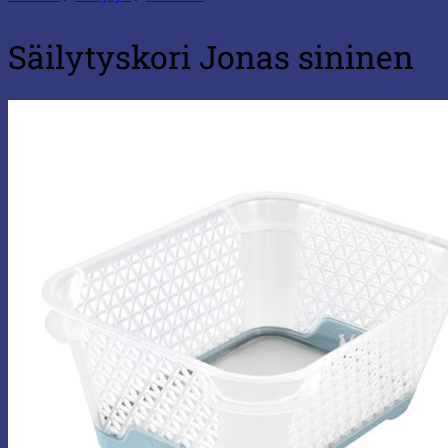
Säilytyskori Jonas sininen