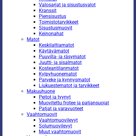
Valosarjat ja sisustusvalot
Kranssit
Piensisustus
Toimistotarvikkeet
Sisustusmuovit
Keinonahat
Matot
Keskilattiamatot
Käytävämatot
Puuvilla- ja räsymatot
Juutti- ja sisalmatot
Kosteantilanmatot
Kylpyhuonematot
Parveke ja kynnysmatot
Liukuestematot ja tarvikkeet
Makuuhuone
Peitot ja tyynyt
Muovitettu frotee ja patjansuojat
Patjat ja varavuoteet
Vaahtomuovit
Vaahtomuovilevyt
Solumuovilevyt
Muut vaahtomuovit