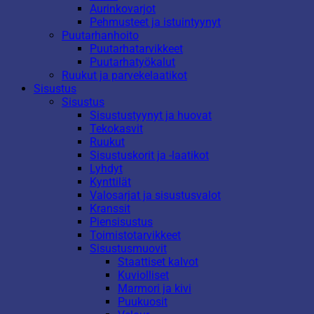
Aurinkovarjot
Pehmusteet ja istuintyynyt
Puutarhanhoito
Puutarhatarvikkeet
Puutarhatyökalut
Ruukut ja parvekelaatikot
Sisustus
Sisustus
Sisustustyynyt ja huovat
Tekokasvit
Ruukut
Sisustuskorit ja -laatikot
Lyhdyt
Kynttilät
Valosarjat ja sisustusvalot
Kranssit
Piensisustus
Toimistotarvikkeet
Sisustusmuovit
Staattiset kalvot
Kuviolliset
Marmori ja kivi
Puukuosit