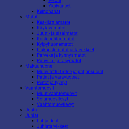
Velour
Yksiväriset
Keinonahat
Matot
Keskilattiamatot
Käytävämatot
Juutti- ja sisalmatot
Kosteantilanmatot
Kylpyhuonematot
Liukuestematot ja tarvikkeet
Parveke ja kynnysmatot
Puuvilla- ja räsymatot
Makuuhuone
Muovitettu frotee ja patjansuojat
Patjat ja varavuoteet
Peitot ja tyynyt
Vaahtomuovit
Muut vaahtomuovit
Solumuovilevyt
Vaahtomuovilevyt
Joulu
Juhlat
Lahjaideat
Juhlatarvikkeet