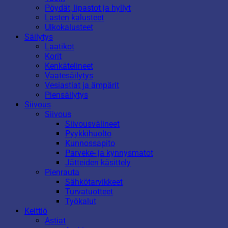
Pöydät, lipastot ja hyllyt
Lasten kalusteet
Ulkokalusteet
Säilytys
Laatikot
Korit
Kenkätelineet
Vaatesäilytys
Vesiastiat ja ämpärit
Piensäilytys
Siivous
Siivous
Siivousvälineet
Pyykkihuolto
Kunnossapito
Parveke- ja kynnysmatot
Jätteiden käsittely
Pienrauta
Sähkötarvikkeet
Turvatuotteet
Työkalut
Keittiö
Astiat