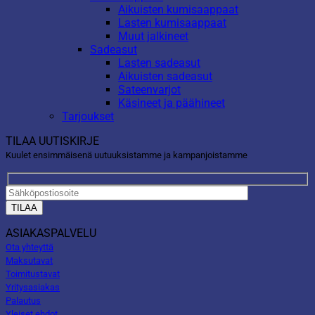
Aikuisten kumisaappaat
Lasten kumisaappaat
Muut jalkineet
Sadeasut
Lasten sadeasut
Aikuisten sadeasut
Sateenvarjot
Käsineet ja päähineet
Tarjoukset
TILAA UUTISKIRJE
Kuulet ensimmäisenä uutuuksistamme ja kampanjoistamme
ASIAKASPALVELU
Ota yhteyttä
Maksutavat
Toimitustavat
Yritysasiakas
Palautus
Yleiset ehdot