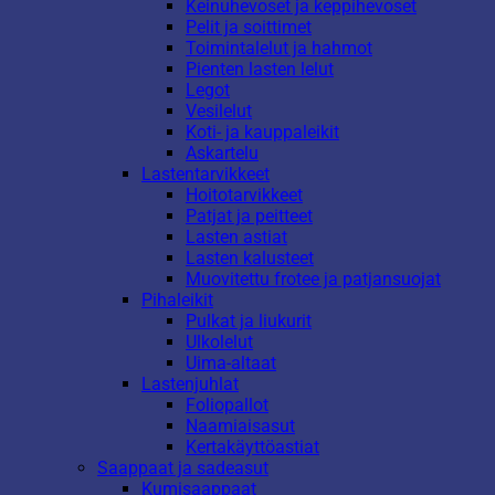
Keinuhevoset ja keppihevoset
Pelit ja soittimet
Toimintalelut ja hahmot
Pienten lasten lelut
Legot
Vesilelut
Koti- ja kauppaleikit
Askartelu
Lastentarvikkeet
Hoitotarvikkeet
Patjat ja peitteet
Lasten astiat
Lasten kalusteet
Muovitettu frotee ja patjansuojat
Pihaleikit
Pulkat ja liukurit
Ulkolelut
Uima-altaat
Lastenjuhlat
Foliopallot
Naamiaisasut
Kertakäyttöastiat
Saappaat ja sadeasut
Kumisaappaat