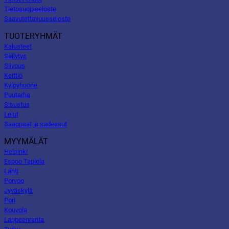
Tietosuojaseloste
Saavutettavuusseloste
TUOTERYHMÄT
Kalusteet
Säilytys
Siivous
Keittiö
Kylpyhuone
Puutarha
Sisustus
Lelut
Saappaat ja sadeasut
MYYMÄLÄT
Helsinki
Espoo Tapiola
Lahti
Porvoo
Jyväskylä
Pori
Kouvola
Lappeenranta