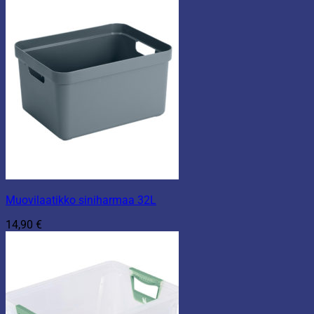
Muovilaatikko siniharmaa 32L
14,90
€