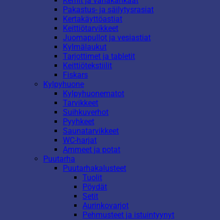
Kernit ja vahakankaat
Pakastus- ja säilytysrasiat
Kertakäyttöastiat
Keittiötarvikkeet
Juomapullot ja vesiastiat
Kylmälaukut
Tarjottimet ja tabletit
Keittiötekstiilit
Fiskars
Kylpyhuone
Kylpyhuonematot
Tarvikkeet
Suihkuverhot
Pyyhkeet
Saunatarvikkeet
WC-harjat
Ammeet ja potat
Puutarha
Puutarhakalusteet
Tuolit
Pöydät
Setit
Aurinkovarjot
Pehmusteet ja istuintyynyt