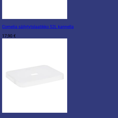
Cornelia säilytytslaatikko 52L kannella
17,90
€