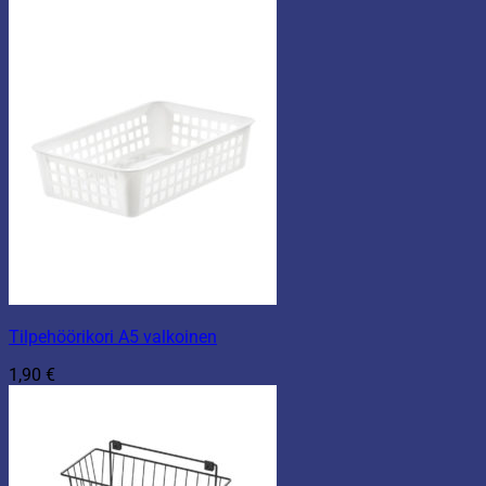
1,50 €
-
2,90 €
Tilpehöörikori A5 valkoinen
1,90
€