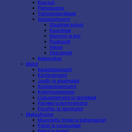
Kranssit
Piensisustus
Toimistotarvikkeet
Sisustusmuovit
Staattiset kalvot
Kuviolliset
Marmori ja kivi
Puukuosit
Velour
Yksiväriset
Keinonahat
Matot
Keskilattiamatot
Käytävämatot
Juutti- ja sisalmatot
Kosteantilanmatot
Kylpyhuonematot
Liukuestematot ja tarvikkeet
Parveke ja kynnysmatot
Puuvilla- ja räsymatot
Makuuhuone
Muovitettu frotee ja patjansuojat
Patjat ja varavuoteet
Peitot ja tyynyt