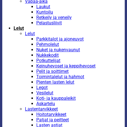
Vapaa-aika
Laukut
Kuntoilu
Retkeily ja veneily
Pelastusliivit
Lelut
Lelut
Parkkitalot ja ajoneuvot
Pehmolelut
Nuket ja nukenvaunut
Nukkekodit
Potkuttelijat
Keinuhevoset ja keppihevoset
Pelit ja soittimet
Toimintalelut ja hahmot
Pienten lasten lelut
Legot
Vesilelut
Koti- ja kauppaleikit
Askartelu
Lastentarvikkeet
Hoitotarvikkeet
Patjat ja peitteet
Lasten astiat