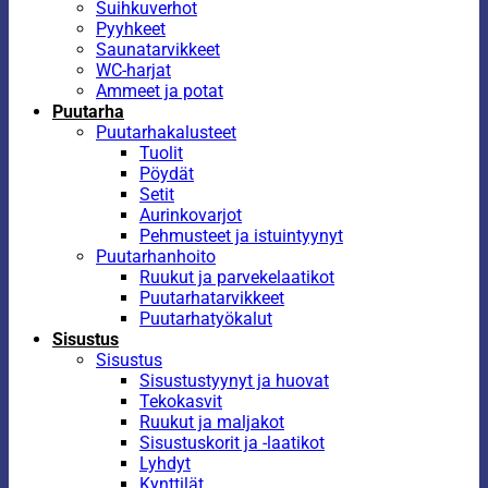
Suihkuverhot
Pyyhkeet
Saunatarvikkeet
WC-harjat
Ammeet ja potat
Puutarha
Puutarhakalusteet
Tuolit
Pöydät
Setit
Aurinkovarjot
Pehmusteet ja istuintyynyt
Puutarhanhoito
Ruukut ja parvekelaatikot
Puutarhatarvikkeet
Puutarhatyökalut
Sisustus
Sisustus
Sisustustyynyt ja huovat
Tekokasvit
Ruukut ja maljakot
Sisustuskorit ja -laatikot
Lyhdyt
Kynttilät