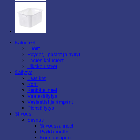
Kalusteet
Tuolit
Pöydät, lipastot ja hyllyt
Lasten kalusteet
Ulkokalusteet
Säilytys
Laatikot
Korit
Kenkätelineet
Vaatesäilytys
Vesiastiat ja ämpärit
Piensäilytys
Siivous
Siivous
Siivousvälineet
Pyykkihuolto
Kunnossapito