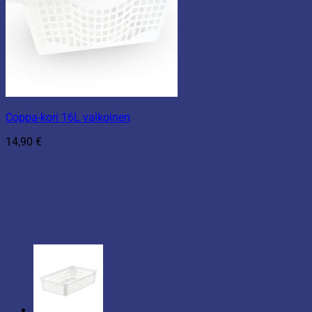
Coppa-kori 16L valkoinen
14,90
€