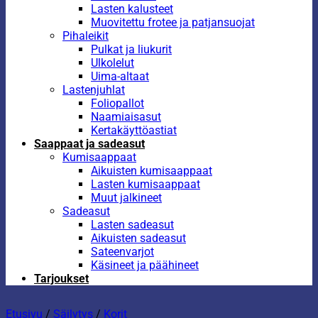
Lasten kalusteet
Muovitettu frotee ja patjansuojat
Pihaleikit
Pulkat ja liukurit
Ulkolelut
Uima-altaat
Lastenjuhlat
Foliopallot
Naamiaisasut
Kertakäyttöastiat
Saappaat ja sadeasut
Kumisaappaat
Aikuisten kumisaappaat
Lasten kumisaappaat
Muut jalkineet
Sadeasut
Lasten sadeasut
Aikuisten sadeasut
Sateenvarjot
Käsineet ja päähineet
Tarjoukset
Etusivu
/
Säilytys
/
Korit