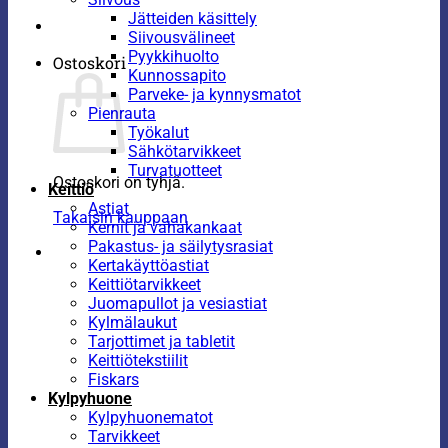
Jätteiden käsittely
Siivousvälineet
Pyykkihuolto
Ostoskori
Kunnossapito
Parveke- ja kynnysmatot
Pienrauta
Työkalut
Sähkötarvikkeet
Turvatuotteet
Ostoskori on tyhjä.
Keittiö
Astiat
Takaisin kauppaan
Kernit ja vahakankaat
Pakastus- ja säilytysrasiat
Kertakäyttöastiat
Keittiötarvikkeet
Juomapullot ja vesiastiat
Kylmälaukut
Tarjottimet ja tabletit
Keittiötekstiilit
Fiskars
Kylpyhuone
Kylpyhuonematot
Tarvikkeet