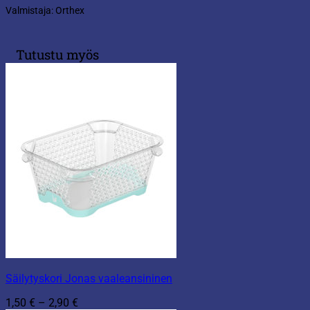
Valmistaja: Orthex
Tutustu myös
Säilytyskori Jonas vaaleansininen
Hintaluokka:
1,50
€
–
2,90
€