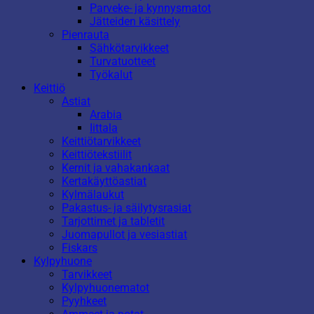
Parveke- ja kynnysmatot
Jätteiden käsittely
Pienrauta
Sähkötarvikkeet
Turvatuotteet
Työkalut
Keittiö
Astiat
Arabia
Iittala
Keittiötarvikkeet
Keittiötekstiilit
Kernit ja vahakankaat
Kertakäyttöastiat
Kylmälaukut
Pakastus- ja säilytysrasiat
Tarjottimet ja tabletit
Juomapullot ja vesiastiat
Fiskars
Kylpyhuone
Tarvikkeet
Kylpyhuonematot
Pyyhkeet