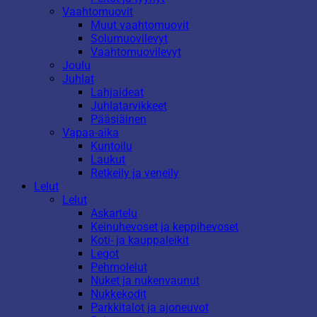
Vaahtomuovit
Muut vaahtomuovit
Solumuovilevyt
Vaahtomuovilevyt
Joulu
Juhlat
Lahjaideat
Juhlatarvikkeet
Pääsiäinen
Vapaa-aika
Kuntoilu
Laukut
Retkeily ja veneily
Lelut
Lelut
Askartelu
Keinuhevoset ja keppihevoset
Koti- ja kauppaleikit
Legot
Pehmolelut
Nuket ja nukenvaunut
Nukkekodit
Parkkitalot ja ajoneuvot