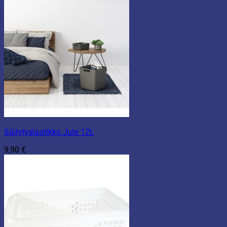
Säilytyslaatikko Jute 12L
9,90
€