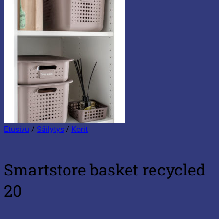
Etusivu
/
Säilytys
/
Korit
Smartstore basket recycled
20