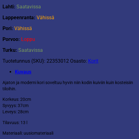
Lahti:
Saatavissa
Lappeenranta:
Vähissä
Pori:
Vähissä
Porvoo:
Loppu
Turku:
Saatavissa
Tuotetunnus (SKU):
22353012
Osasto:
Korit
Kuvaus
Ajaton ja moderni kori soveltuu hyvin niin kodin kuiviin kuin kosteisiin
tiloihin.
Korkeus: 20cm
Syvyys: 37cm
Leveys: 28cm
Tilavuus: 13 l
Materiaali: uusiomateriaali