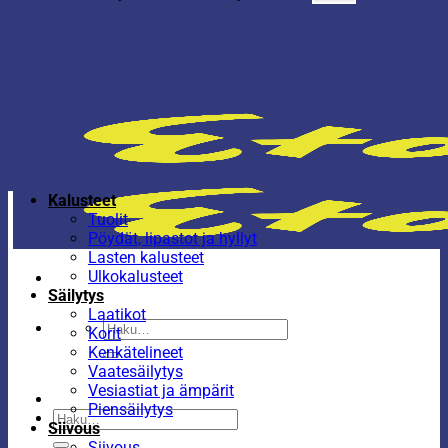
Kalusteet
Tuolit
Pöydät, lipastot ja hyllyt
Lasten kalusteet
Ulkokalusteet
Säilytys
Laatikot
Etsi:
Korit
Kenkätelineet
Vaatesäilytys
Vesiastiat ja ämpärit
Piensäilytys
Etsi:
Siivous
Siivous