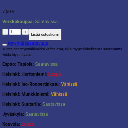
7,50
€
Verkkokauppa:
Saatavissa
Smartstore
Lisää ostoskoriin
basket
recycled
Myymäläsaatavuus
20
Tuotteiden myymäläsaldot vaihtelevat, eikä myymäläkohtaista saatavuutta
määrä
voida täysin taata.
Espoo: Tapiola:
Saatavissa
Helsinki: Herttoniemi:
Loppu
Helsinki: Iso-Roobertinkatu:
Vähissä
Helsinki: Munkkiniemi:
Vähissä
Helsinki: Suutarila:
Saatavissa
Jyväskyla:
Saatavissa
Kouvola:
Loppu