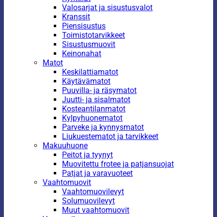
Valosarjat ja sisustusvalot
Kranssit
Piensisustus
Toimistotarvikkeet
Sisustusmuovit
Keinonahat
Matot
Keskilattiamatot
Käytävämatot
Puuvilla- ja räsymatot
Juutti- ja sisalmatot
Kosteantilanmatot
Kylpyhuonematot
Parveke ja kynnysmatot
Liukuestematot ja tarvikkeet
Makuuhuone
Peitot ja tyynyt
Muovitettu frotee ja patjansuojat
Patjat ja varavuoteet
Vaahtomuovit
Vaahtomuovilevyt
Solumuovilevyt
Muut vaahtomuovit