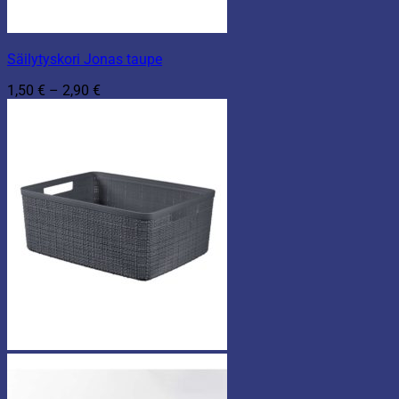
Säilytyskori Jonas taupe
Hintaluokka:
1,50
€
–
2,90
€
1,50 €
-
2,90 €