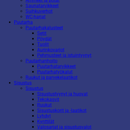
Ammeet ja potat
Saunatarvikkeet
Suihkuverhot
WC-harjat
Puutarha
Puutarhakalusteet
Setit
Pöydät
Tuolit
Aurinkovarjot
Pehmusteet ja istuintyynyt
Puutarhanhoito
Puutarhatarvikkeet
Puutarhatyökalut
Ruukut ja parvekelaatikot
Sisustus
Sisustus
Sisustustyynyt ja huovat
Tekokasvit
Ruukut
Sisustuskorit ja -laatikot
Lyhdyt
Kynttilät
Valosarjat ja sisustusvalot