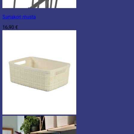
Sarjakori musta
16,90
€