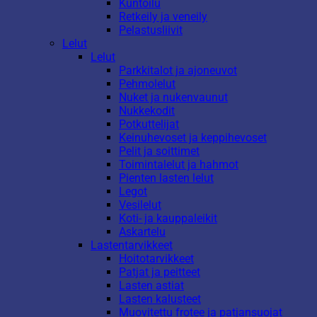
Kuntoilu
Retkeily ja veneily
Pelastusliivit
Lelut
Lelut
Parkkitalot ja ajoneuvot
Pehmolelut
Nuket ja nukenvaunut
Nukkekodit
Potkuttelijat
Keinuhevoset ja keppihevoset
Pelit ja soittimet
Toimintalelut ja hahmot
Pienten lasten lelut
Legot
Vesilelut
Koti- ja kauppaleikit
Askartelu
Lastentarvikkeet
Hoitotarvikkeet
Patjat ja peitteet
Lasten astiat
Lasten kalusteet
Muovitettu frotee ja patjansuojat