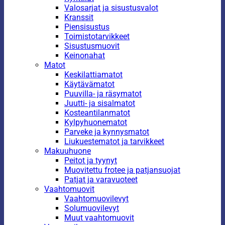
Valosarjat ja sisustusvalot
Kranssit
Piensisustus
Toimistotarvikkeet
Sisustusmuovit
Keinonahat
Matot
Keskilattiamatot
Käytävämatot
Puuvilla- ja räsymatot
Juutti- ja sisalmatot
Kosteantilanmatot
Kylpyhuonematot
Parveke ja kynnysmatot
Liukuestematot ja tarvikkeet
Makuuhuone
Peitot ja tyynyt
Muovitettu frotee ja patjansuojat
Patjat ja varavuoteet
Vaahtomuovit
Vaahtomuovilevyt
Solumuovilevyt
Muut vaahtomuovit