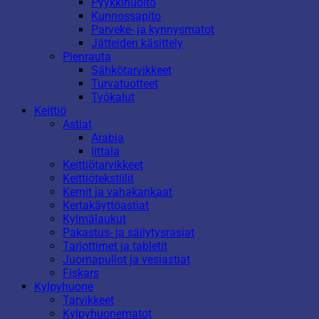
Pyykkihuolto
Kunnossapito
Parveke- ja kynnysmatot
Jätteiden käsittely
Pienrauta
Sähkötarvikkeet
Turvatuotteet
Työkalut
Keittiö
Astiat
Arabia
Iittala
Keittiötarvikkeet
Keittiötekstiilit
Kernit ja vahakankaat
Kertakäyttöastiat
Kylmälaukut
Pakastus- ja säilytysrasiat
Tarjottimet ja tabletit
Juomapullot ja vesiastiat
Fiskars
Kylpyhuone
Tarvikkeet
Kylpyhuonematot