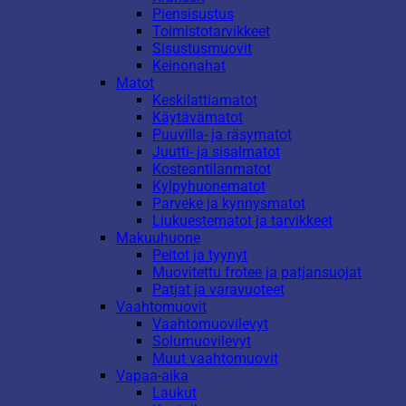
Piensisustus
Toimistotarvikkeet
Sisustusmuovit
Keinonahat
Matot
Keskilattiamatot
Käytävämatot
Puuvilla- ja räsymatot
Juutti- ja sisalmatot
Kosteantilanmatot
Kylpyhuonematot
Parveke ja kynnysmatot
Liukuestematot ja tarvikkeet
Makuuhuone
Peitot ja tyynyt
Muovitettu frotee ja patjansuojat
Patjat ja varavuoteet
Vaahtomuovit
Vaahtomuovilevyt
Solumuovilevyt
Muut vaahtomuovit
Vapaa-aika
Laukut