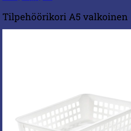
Tilpehöörikori A5 valkoinen