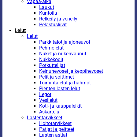
Vapaa-aika
Laukut
Kuntoilu
Retkeily ja veneily
Pelastusliivit
Lelut
Lelut
Parkkitalot ja ajoneuvot
Pehmolelut
Nuket ja nukenvaunut
Nukkekodit
Potkuttelijat
Keinuhevoset ja keppihevoset
Pelit ja soittimet
Toimintalelut ja hahmot
Pienten lasten lelut
Legot
Vesilelut
Koti- ja kauppaleikit
Askartelu
Lastentarvikkeet
Hoitotarvikkeet
Patjat ja peitteet
Lasten astiat