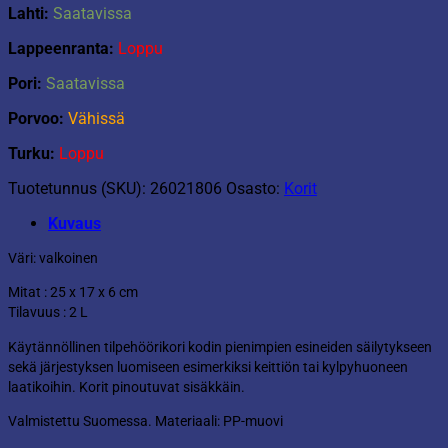
Lahti:
Saatavissa
Lappeenranta:
Loppu
Pori:
Saatavissa
Porvoo:
Vähissä
Turku:
Loppu
Tuotetunnus (SKU):
26021806
Osasto:
Korit
Kuvaus
Väri: valkoinen
Mitat : 25 x 17 x 6 cm
Tilavuus : 2 L
Käytännöllinen tilpehöörikori kodin pienimpien esineiden säilytykseen
sekä järjestyksen luomiseen esimerkiksi keittiön tai kylpyhuoneen
laatikoihin. Korit pinoutuvat sisäkkäin.
Valmistettu Suomessa. Materiaali: PP-muovi