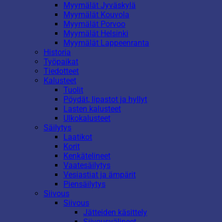
Myymälät Jyväskylä
Myymälät Kouvola
Myymälät Porvoo
Myymälät Helsinki
Myymälät Lappeenranta
Historia
Työpaikat
Tiedotteet
Kalusteet
Tuolit
Pöydät, lipastot ja hyllyt
Lasten kalusteet
Ulkokalusteet
Säilytys
Laatikot
Korit
Kenkätelineet
Vaatesäilytys
Vesiastiat ja ämpärit
Piensäilytys
Siivous
Siivous
Jätteiden käsittely
Siivousvälineet