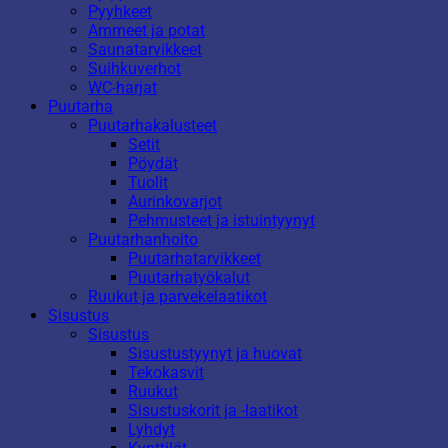
Pyyhkeet
Ammeet ja potat
Saunatarvikkeet
Suihkuverhot
WC-harjat
Puutarha
Puutarhakalusteet
Setit
Pöydät
Tuolit
Aurinkovarjot
Pehmusteet ja istuintyynyt
Puutarhanhoito
Puutarhatarvikkeet
Puutarhatyökalut
Ruukut ja parvekelaatikot
Sisustus
Sisustus
Sisustustyynyt ja huovat
Tekokasvit
Ruukut
Sisustuskorit ja -laatikot
Lyhdyt