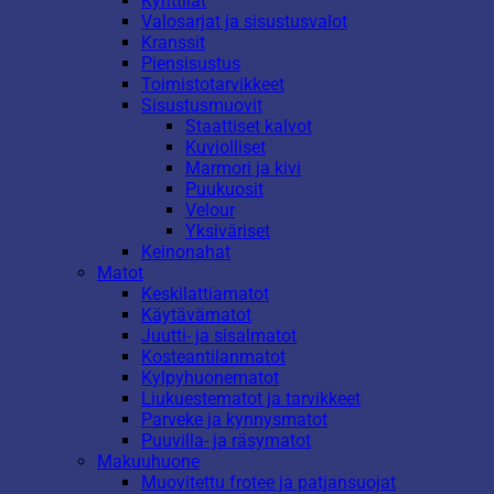
Kynttilät
Valosarjat ja sisustusvalot
Kranssit
Piensisustus
Toimistotarvikkeet
Sisustusmuovit
Staattiset kalvot
Kuviolliset
Marmori ja kivi
Puukuosit
Velour
Yksiväriset
Keinonahat
Matot
Keskilattiamatot
Käytävämatot
Juutti- ja sisalmatot
Kosteantilanmatot
Kylpyhuonematot
Liukuestematot ja tarvikkeet
Parveke ja kynnysmatot
Puuvilla- ja räsymatot
Makuuhuone
Muovitettu frotee ja patjansuojat