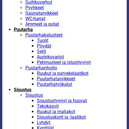
Suihkuverhot
Pyyhkeet
Saunatarvikkeet
WC-harjat
Ammeet ja potat
Puutarha
Puutarhakalusteet
Tuolit
Pöydät
Setit
Aurinkovarjot
Pehmusteet ja istuintyynyt
Puutarhanhoito
Ruukut ja parvekelaatikot
Puutarhatarvikkeet
Puutarhatyökalut
Sisustus
Sisustus
Sisustustyynyt ja huovat
Tekokasvit
Ruukut ja maljakot
Sisustuskorit ja -laatikot
Lyhdyt
Kynttilät