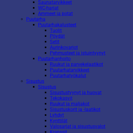
Saunatarvikkeet
WC-harjat
Ammeet ja potat
Puutarha
Puutarhakalusteet
Tuolit
Pöydät
Setit
Aurinkovarjot
Pehmusteet ja istuintyynyt
Puutarhanhoito
Ruukut ja parvekelaatikot
Puutarhatarvikkeet
Puutarhatyökalut
Sisustus
Sisustus
Sisustustyynyt ja huovat
Tekokasvit
Ruukut ja maljakot
Sisustuskorit ja -laatikot
Lyhdyt
Kynttilät
Valosarjat ja sisustusvalot
Kranssit