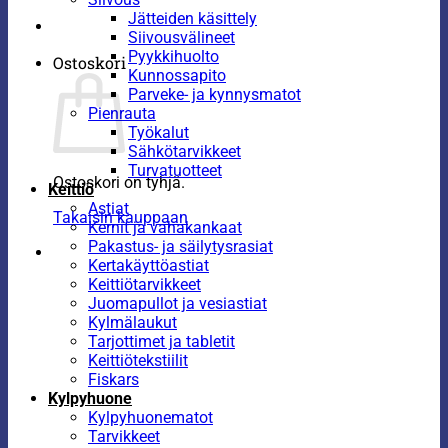
Jätteiden käsittely
Siivousvälineet
Pyykkihuolto
Ostoskori
Kunnossapito
Parveke- ja kynnysmatot
Pienrauta
Työkalut
Sähkötarvikkeet
Turvatuotteet
Ostoskori on tyhjä.
Keittiö
Astiat
Takaisin kauppaan
Kernit ja vahakankaat
Pakastus- ja säilytysrasiat
Kertakäyttöastiat
Keittiötarvikkeet
Juomapullot ja vesiastiat
Kylmälaukut
Tarjottimet ja tabletit
Keittiötekstiilit
Fiskars
Kylpyhuone
Kylpyhuonematot
Tarvikkeet