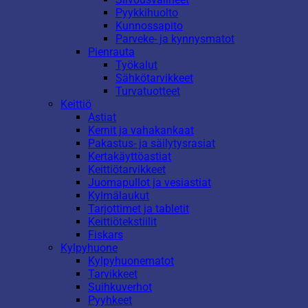
Pyykkihuolto
Kunnossapito
Parveke- ja kynnysmatot
Pienrauta
Työkalut
Sähkötarvikkeet
Turvatuotteet
Keittiö
Astiat
Kernit ja vahakankaat
Pakastus- ja säilytysrasiat
Kertakäyttöastiat
Keittiötarvikkeet
Juomapullot ja vesiastiat
Kylmälaukut
Tarjottimet ja tabletit
Keittiötekstiilit
Fiskars
Kylpyhuone
Kylpyhuonematot
Tarvikkeet
Suihkuverhot
Pyyhkeet