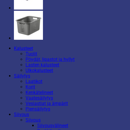
Kalusteet
Tuolit
Pöydät, lipastot ja hyllyt
Lasten kalusteet
Ulkokalusteet
Säilytys
Laatikot
Korit
Kenkätelineet
Vaatesäilytys
Vesiastiat ja ämpärit
Piensäilytys
Siivous
Siivous
Siivousvälineet