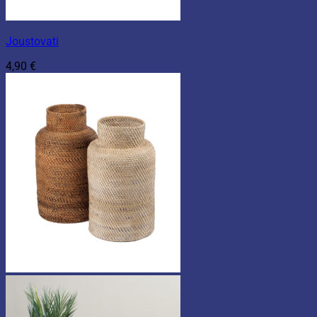
Joustovati
4,90
€