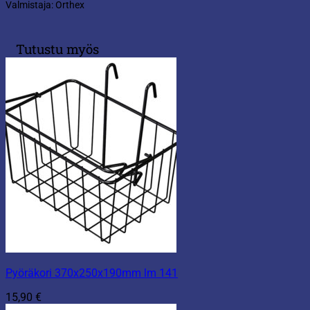
Valmistaja: Orthex
Tutustu myös
Pyöräkori 370x250x190mm lm 141
15,90
€