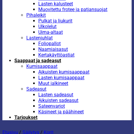
Lasten kalusteet
Muovitettu frotee ja patjansuojat
Pihaleikit
Pulkat ja liukurit
Ulkolelut
Uima-altaat
Lastenjuhlat
Foliopallot
Naamiaisasut
Kertakäyttöastiat
Saappaat ja sadeasut
Kumisaappaat
Aikuisten kumisaappaat
Lasten kumisaappaat
Muut jalkineet
Sadeasut
Lasten sadeasut
Aikuisten sadeasut
Sateenvarjot
Käsineet ja päähineet
Tarjoukset
Etusivu
/
Säilytys
/
Korit