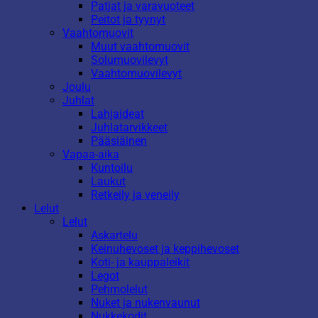
Patjat ja varavuoteet
Peitot ja tyynyt
Vaahtomuovit
Muut vaahtomuovit
Solumuovilevyt
Vaahtomuovilevyt
Joulu
Juhlat
Lahjaideat
Juhlatarvikkeet
Pääsiäinen
Vapaa-aika
Kuntoilu
Laukut
Retkeily ja veneily
Lelut
Lelut
Askartelu
Keinuhevoset ja keppihevoset
Koti- ja kauppaleikit
Legot
Pehmolelut
Nuket ja nukenvaunut
Nukkekodit