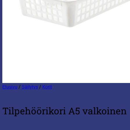
Etusivu
/
Säilytys
/
Korit
Tilpehöörikori A5 valkoinen