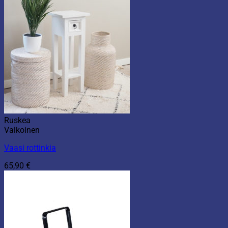
Ruskea
Valkoinen
Vaasi rottinkia
65,90
€