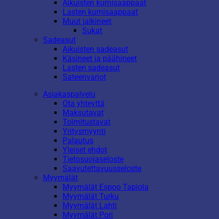
Aikuisten kumisaappaat
Lasten kumisaappaat
Muut jalkineet
Sukat
Sadeasut
Aikuisten sadeasut
Käsineet ja päähineet
Lasten sadeasut
Sateenvarjot
Asiakaspalvelu
Ota yhteyttä
Maksutavat
Toimitustavat
Yritysmyynti
Palautus
Yleiset ehdot
Tietosuojaseloste
Saavutettavuusseloste
Myymälät
Myymälät Espoo Tapiola
Myymälät Turku
Myymälät Lahti
Myymälät Pori