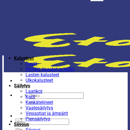
Kalusteet
Tuolit
Pöydät, lipastot ja hyllyt
Lasten kalusteet
Ulkokalusteet
Säilytys
Laatikot
Etsi:
Korit
Kenkätelineet
Vaatesäilytys
Vesiastiat ja ämpärit
Piensäilytys
Etsi:
Siivous
Siivous