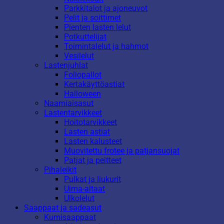
Parkkitalot ja ajoneuvot
Pelit ja soittimet
Pienten lasten lelut
Potkuttelijat
Toimintalelut ja hahmot
Vesilelut
Lastenjuhlat
Foliopallot
Kertakäyttöastiat
Halloween
Naamiaisasut
Lastentarvikkeet
Hoitotarvikkeet
Lasten astiat
Lasten kalusteet
Muovitettu frotee ja patjansuojat
Patjat ja peitteet
Pihaleikit
Pulkat ja liukurit
Uima-altaat
Ulkolelut
Saappaat ja sadeasut
Kumisaappaat