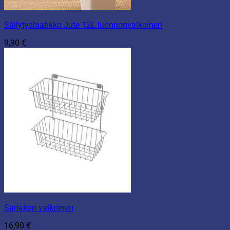
Säilytyslaatikko Jute 12L luonnonvalkoinen
9,90
€
Sarjakori valkoinen
16,90
€