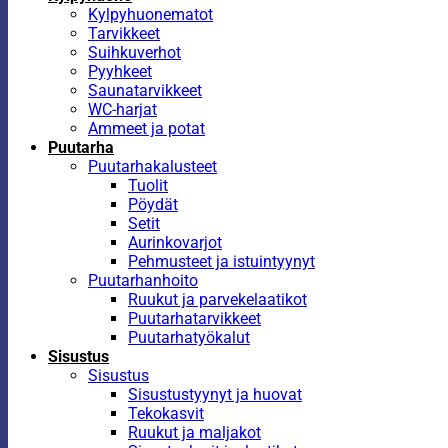
Kylpyhuonematot
Tarvikkeet
Suihkuverhot
Pyyhkeet
Saunatarvikkeet
WC-harjat
Ammeet ja potat
Puutarha
Puutarhakalusteet
Tuolit
Pöydät
Setit
Aurinkovarjot
Pehmusteet ja istuintyynyt
Puutarhanhoito
Ruukut ja parvekelaatikot
Puutarhatarvikkeet
Puutarhatyökalut
Sisustus
Sisustus
Sisustustyynyt ja huovat
Tekokasvit
Ruukut ja maljakot