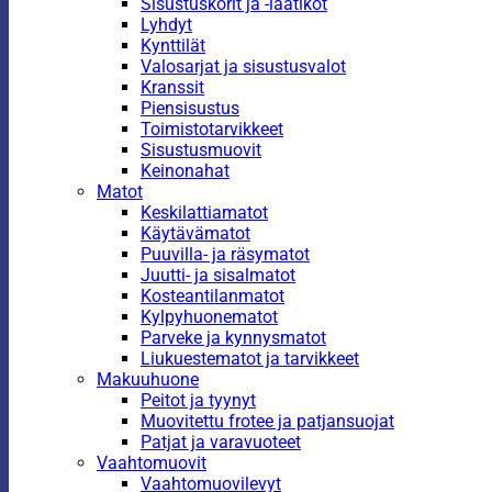
Sisustuskorit ja -laatikot
Lyhdyt
Kynttilät
Valosarjat ja sisustusvalot
Kranssit
Piensisustus
Toimistotarvikkeet
Sisustusmuovit
Keinonahat
Matot
Keskilattiamatot
Käytävämatot
Puuvilla- ja räsymatot
Juutti- ja sisalmatot
Kosteantilanmatot
Kylpyhuonematot
Parveke ja kynnysmatot
Liukuestematot ja tarvikkeet
Makuuhuone
Peitot ja tyynyt
Muovitettu frotee ja patjansuojat
Patjat ja varavuoteet
Vaahtomuovit
Vaahtomuovilevyt