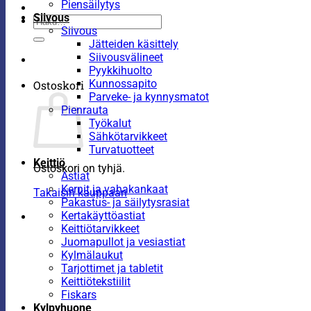
Piensäilytys
Siivous
Etsi:
Siivous
Jätteiden käsittely
Siivousvälineet
Pyykkihuolto
Kunnossapito
Ostoskori
Parveke- ja kynnysmatot
Pienrauta
Työkalut
Sähkötarvikkeet
Turvatuotteet
Keittiö
Ostoskori on tyhjä.
Astiat
Kernit ja vahakankaat
Takaisin kauppaan
Pakastus- ja säilytysrasiat
Kertakäyttöastiat
Keittiötarvikkeet
Juomapullot ja vesiastiat
Kylmälaukut
Tarjottimet ja tabletit
Keittiötekstiilit
Fiskars
Kylpyhuone