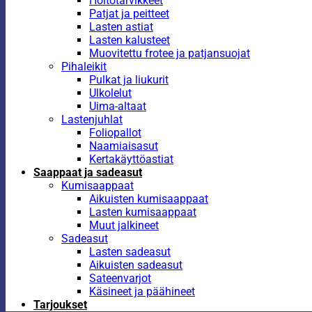
Hoitotarvikkeet
Patjat ja peitteet
Lasten astiat
Lasten kalusteet
Muovitettu frotee ja patjansuojat
Pihaleikit
Pulkat ja liukurit
Ulkolelut
Uima-altaat
Lastenjuhlat
Foliopallot
Naamiaisasut
Kertakäyttöastiat
Saappaat ja sadeasut
Kumisaappaat
Aikuisten kumisaappaat
Lasten kumisaappaat
Muut jalkineet
Sadeasut
Lasten sadeasut
Aikuisten sadeasut
Sateenvarjot
Käsineet ja päähineet
Tarjoukset