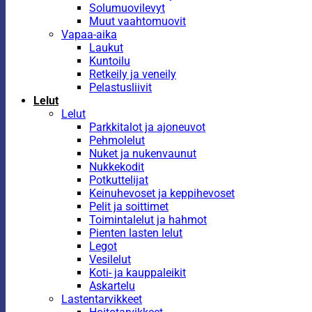
Solumuovilevyt
Muut vaahtomuovit
Vapaa-aika
Laukut
Kuntoilu
Retkeily ja veneily
Pelastusliivit
Lelut
Lelut
Parkkitalot ja ajoneuvot
Pehmolelut
Nuket ja nukenvaunut
Nukkekodit
Potkuttelijat
Keinuhevoset ja keppihevoset
Pelit ja soittimet
Toimintalelut ja hahmot
Pienten lasten lelut
Legot
Vesilelut
Koti- ja kauppaleikit
Askartelu
Lastentarvikkeet