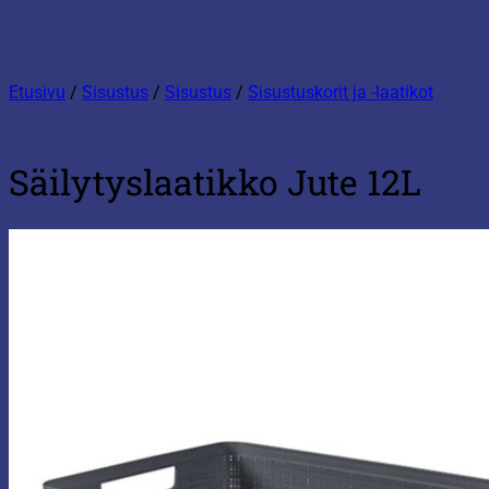
Etusivu
/
Sisustus
/
Sisustus
/
Sisustuskorit ja -laatikot
Säilytyslaatikko Jute 12L