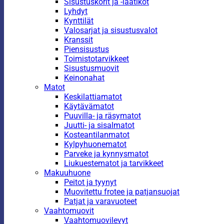
Sisustuskorit ja -laatikot
Lyhdyt
Kynttilät
Valosarjat ja sisustusvalot
Kranssit
Piensisustus
Toimistotarvikkeet
Sisustusmuovit
Keinonahat
Matot
Keskilattiamatot
Käytävämatot
Puuvilla- ja räsymatot
Juutti- ja sisalmatot
Kosteantilanmatot
Kylpyhuonematot
Parveke ja kynnysmatot
Liukuestematot ja tarvikkeet
Makuuhuone
Peitot ja tyynyt
Muovitettu frotee ja patjansuojat
Patjat ja varavuoteet
Vaahtomuovit
Vaahtomuovilevyt