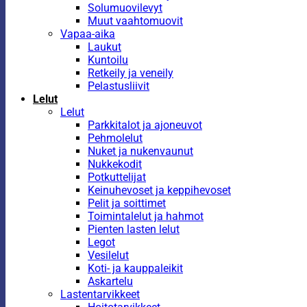
Solumuovilevyt
Muut vaahtomuovit
Vapaa-aika
Laukut
Kuntoilu
Retkeily ja veneily
Pelastusliivit
Lelut
Lelut
Parkkitalot ja ajoneuvot
Pehmolelut
Nuket ja nukenvaunut
Nukkekodit
Potkuttelijat
Keinuhevoset ja keppihevoset
Pelit ja soittimet
Toimintalelut ja hahmot
Pienten lasten lelut
Legot
Vesilelut
Koti- ja kauppaleikit
Askartelu
Lastentarvikkeet