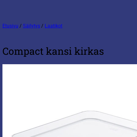
Etusivu
/
Säilytys
/
Laatikot
Compact kansi kirkas