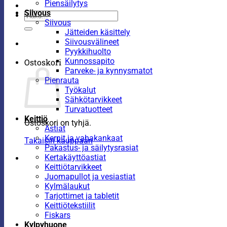
Piensäilytys
Siivous
Etsi:
Siivous
Jätteiden käsittely
Siivousvälineet
Pyykkihuolto
Kunnossapito
Ostoskori
Parveke- ja kynnysmatot
Pienrauta
Työkalut
Sähkötarvikkeet
Turvatuotteet
Keittiö
Ostoskori on tyhjä.
Astiat
Kernit ja vahakankaat
Takaisin kauppaan
Pakastus- ja säilytysrasiat
Kertakäyttöastiat
Keittiötarvikkeet
Juomapullot ja vesiastiat
Kylmälaukut
Tarjottimet ja tabletit
Keittiötekstiilit
Fiskars
Kylpyhuone