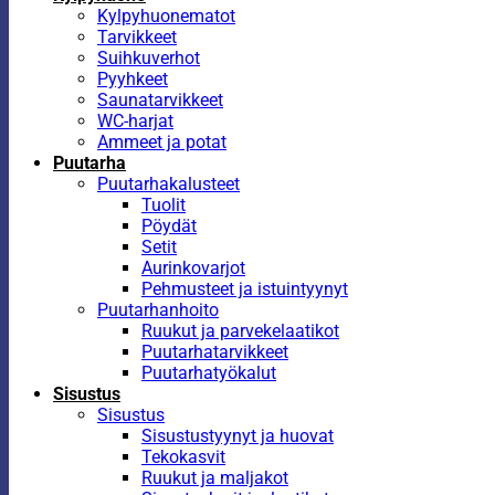
Kylpyhuonematot
Tarvikkeet
Suihkuverhot
Pyyhkeet
Saunatarvikkeet
WC-harjat
Ammeet ja potat
Puutarha
Puutarhakalusteet
Tuolit
Pöydät
Setit
Aurinkovarjot
Pehmusteet ja istuintyynyt
Puutarhanhoito
Ruukut ja parvekelaatikot
Puutarhatarvikkeet
Puutarhatyökalut
Sisustus
Sisustus
Sisustustyynyt ja huovat
Tekokasvit
Ruukut ja maljakot