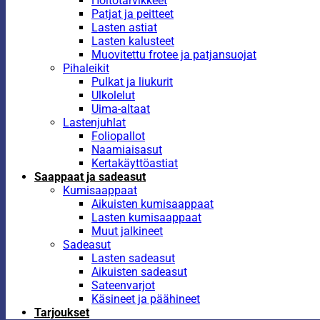
Hoitotarvikkeet
Patjat ja peitteet
Lasten astiat
Lasten kalusteet
Muovitettu frotee ja patjansuojat
Pihaleikit
Pulkat ja liukurit
Ulkolelut
Uima-altaat
Lastenjuhlat
Foliopallot
Naamiaisasut
Kertakäyttöastiat
Saappaat ja sadeasut
Kumisaappaat
Aikuisten kumisaappaat
Lasten kumisaappaat
Muut jalkineet
Sadeasut
Lasten sadeasut
Aikuisten sadeasut
Sateenvarjot
Käsineet ja päähineet
Tarjoukset