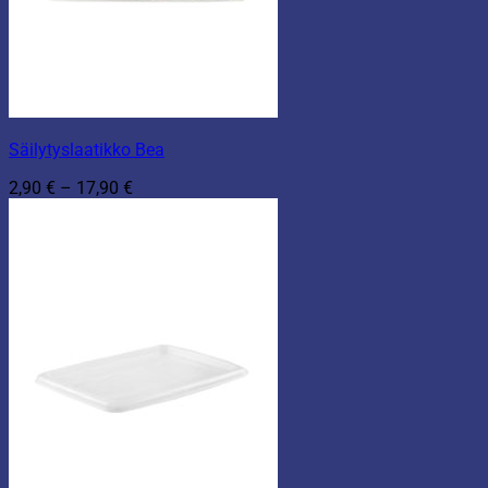
Säilytyslaatikko Bea
Hintaluokka:
2,90
€
–
17,90
€
2,90 €
-
17,90 €