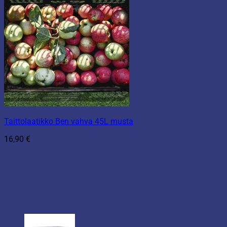
Taittolaatikko Ben vahva 45L musta
16,90
€