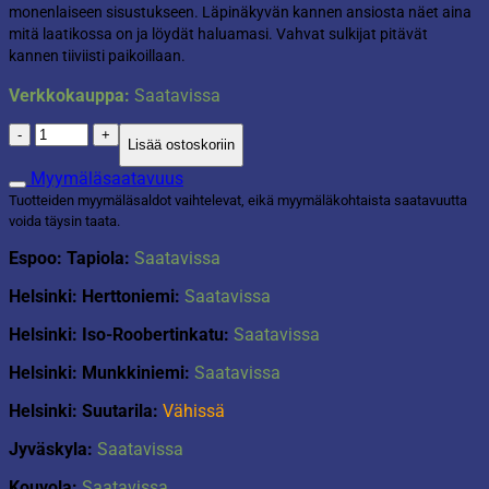
monenlaiseen sisustukseen. Läpinäkyvän kannen ansiosta näet aina
mitä laatikossa on ja löydät haluamasi. Vahvat sulkijat pitävät
kannen tiiviisti paikoillaan.
Verkkokauppa:
Saatavissa
Smartstore
Lisää ostoskoriin
Bedroller
60
Myymäläsaatavuus
l
Tuotteiden myymäläsaldot vaihtelevat, eikä myymäläkohtaista saatavuutta
sängynaluslaatikko
voida täysin taata.
määrä
Espoo: Tapiola:
Saatavissa
Helsinki: Herttoniemi:
Saatavissa
Helsinki: Iso-Roobertinkatu:
Saatavissa
Helsinki: Munkkiniemi:
Saatavissa
Helsinki: Suutarila:
Vähissä
Jyväskyla:
Saatavissa
Kouvola:
Saatavissa