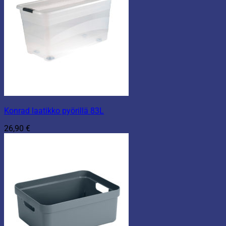
Konrad laatikko pyörillä 83L
26,90
€