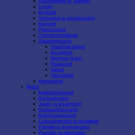
Sisustuskorit ja -laatikot
Lyhdyt
Kynttilät
Valosarjat ja sisustusvalot
Kranssit
Piensisustus
Toimistotarvikkeet
Sisustusmuovit
Staattiset kalvot
Kuviolliset
Marmori ja kivi
Puukuosit
Velour
Yksiväriset
Keinonahat
Matot
Keskilattiamatot
Käytävämatot
Juutti- ja sisalmatot
Kosteantilanmatot
Kylpyhuonematot
Liukuestematot ja tarvikkeet
Parveke ja kynnysmatot
Puuvilla- ja räsymatot