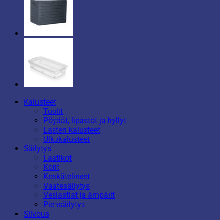
Kalusteet
Tuolit
Pöydät, lipastot ja hyllyt
Lasten kalusteet
Ulkokalusteet
Säilytys
Laatikot
Korit
Kenkätelineet
Vaatesäilytys
Vesiastiat ja ämpärit
Piensäilytys
Siivous