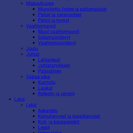
Makuuhuone
Muovitettu frotee ja patjansuojat
Patjat ja varavuoteet
Peitot ja tyynyt
Vaahtomuovit
Muut vaahtomuovit
Solumuovilevyt
Vaahtomuovilevyt
Joulu
Juhlat
Lahjaideat
Juhlatarvikkeet
Pääsiäinen
Vapaa-aika
Kuntoilu
Laukut
Retkeily ja veneily
Lelut
Lelut
Askartelu
Keinuhevoset ja keppihevoset
Koti- ja kauppaleikit
Legot