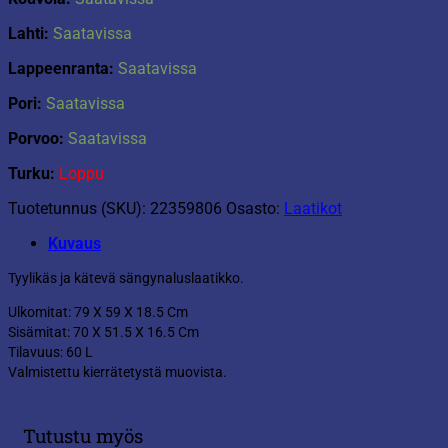
Lahti:
Saatavissa
Lappeenranta:
Saatavissa
Pori:
Saatavissa
Porvoo:
Saatavissa
Turku:
Loppu
Tuotetunnus (SKU):
22359806
Osasto:
Laatikot
Kuvaus
Tyylikäs ja kätevä sängynaluslaatikko.
Ulkomitat: 79 X 59 X 18.5 Cm
Sisämitat: 70 X 51.5 X 16.5 Cm
Tilavuus: 60 L
Valmistettu kierrätetystä muovista.
Tutustu myös