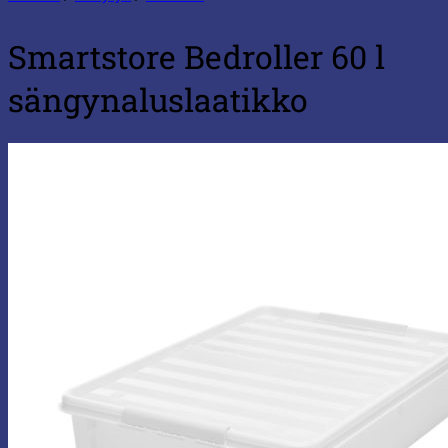
Smartstore Bedroller 60 l
sängynaluslaatikko