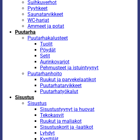
Suihkuverhot
Pyyhkeet
Saunatarvikkeet
WC-harjat
Ammeet ja potat
Puutarha
Puutarhakalusteet
Tuolit
Pöydät
Setit
Aurinkovarjot
Pehmusteet ja istuintyynyt
Puutarhanhoito
Ruukut ja parvekelaatikot
Puutarhatarvikkeet
Puutarhatyökalut
Sisustus
Sisustus
Sisustustyynyt ja huovat
Tekokasvit
Ruukut ja maljakot
Sisustuskorit ja -laatikot
Lyhdyt
Kynttilät