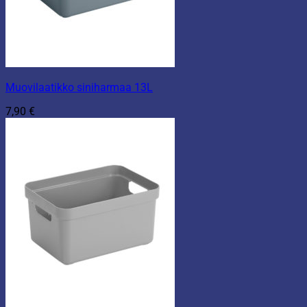
Muovilaatikko siniharmaa 13L
7,90
€