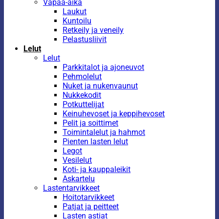
Vapaa-aika
Laukut
Kuntoilu
Retkeily ja veneily
Pelastusliivit
Lelut
Lelut
Parkkitalot ja ajoneuvot
Pehmolelut
Nuket ja nukenvaunut
Nukkekodit
Potkuttelijat
Keinuhevoset ja keppihevoset
Pelit ja soittimet
Toimintalelut ja hahmot
Pienten lasten lelut
Legot
Vesilelut
Koti- ja kauppaleikit
Askartelu
Lastentarvikkeet
Hoitotarvikkeet
Patjat ja peitteet
Lasten astiat