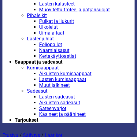
Lasten kalusteet
Muovitettu frotee ja patjansuojat
Pihaleikit
Pulkat ja liukurit
Ulkolelut
Uima-altaat
Lastenjuhlat
Foliopallot
Naamiaisasut
Kertakäyttöastiat
Saappaat ja sadeasut
Kumisaappaat
Aikuisten kumisaappaat
Lasten kumisaappaat
Muut jalkineet
Sadeasut
Lasten sadeasut
Aikuisten sadeasut
Sateenvarjot
Käsineet ja päähineet
Tarjoukset
Etusivu
/
Säilytys
/
Laatikot