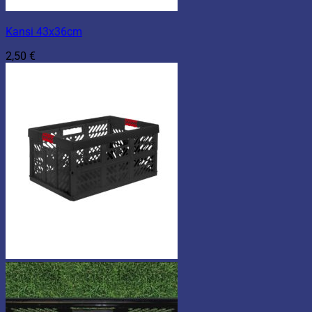
Kansi 43x36cm
2,50
€