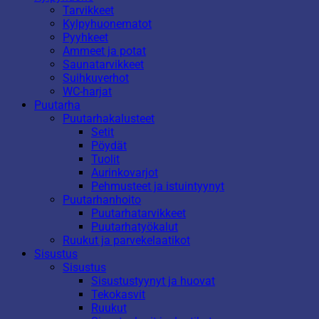
Tarvikkeet
Kylpyhuonematot
Pyyhkeet
Ammeet ja potat
Saunatarvikkeet
Suihkuverhot
WC-harjat
Puutarha
Puutarhakalusteet
Setit
Pöydät
Tuolit
Aurinkovarjot
Pehmusteet ja istuintyynyt
Puutarhanhoito
Puutarhatarvikkeet
Puutarhatyökalut
Ruukut ja parvekelaatikot
Sisustus
Sisustus
Sisustustyynyt ja huovat
Tekokasvit
Ruukut