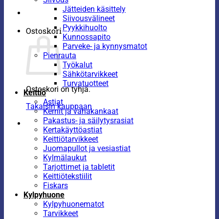
Jätteiden käsittely
Siivousvälineet
Pyykkihuolto
Ostoskori
Kunnossapito
Parveke- ja kynnysmatot
Pienrauta
Työkalut
Sähkötarvikkeet
Turvatuotteet
Ostoskori on tyhjä.
Keittiö
Astiat
Takaisin kauppaan
Kernit ja vahakankaat
Pakastus- ja säilytysrasiat
Kertakäyttöastiat
Keittiötarvikkeet
Juomapullot ja vesiastiat
Kylmälaukut
Tarjottimet ja tabletit
Keittiötekstiilit
Fiskars
Kylpyhuone
Kylpyhuonematot
Tarvikkeet