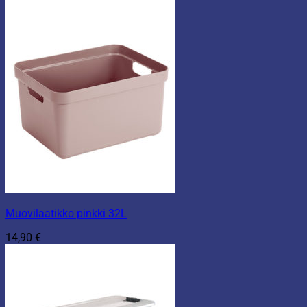
Muovilaatikko pinkki 32L
14,90
€