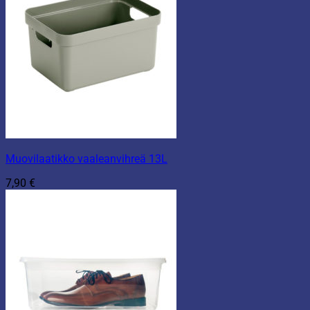
Muovilaatikko vaaleanvihreä 13L
7,90
€