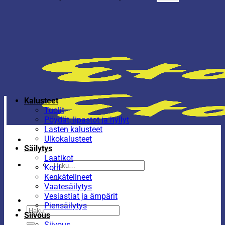
Kalusteet
Tuolit
Pöydät, lipastot ja hyllyt
Lasten kalusteet
Ulkokalusteet
Säilytys
Laatikot
Etsi:
Korit
Kenkätelineet
Vaatesäilytys
Vesiastiat ja ämpärit
Piensäilytys
Etsi:
Siivous
Siivous