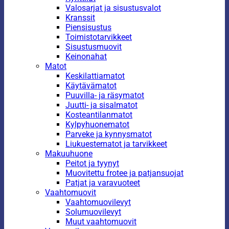
Valosarjat ja sisustusvalot
Kranssit
Piensisustus
Toimistotarvikkeet
Sisustusmuovit
Keinonahat
Matot
Keskilattiamatot
Käytävämatot
Puuvilla- ja räsymatot
Juutti- ja sisalmatot
Kosteantilanmatot
Kylpyhuonematot
Parveke ja kynnysmatot
Liukuestematot ja tarvikkeet
Makuuhuone
Peitot ja tyynyt
Muovitettu frotee ja patjansuojat
Patjat ja varavuoteet
Vaahtomuovit
Vaahtomuovilevyt
Solumuovilevyt
Muut vaahtomuovit