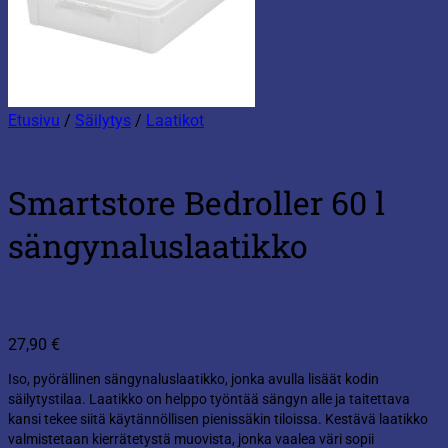
Etusivu
/
Säilytys
/
Laatikot
Smartstore Bedroller 60 l
sängynaluslaatikko
27,90
€
Iso, pyörällinen sängynaluslaatikko, jonka avulla lisäät kodin
säilytystilaa. Laatikko on helppo työntää sängyn alle ja taitettava
kansi tekee siitä käytännöllisen pienissäkin tiloissa. Kestävä laatikko
valmistetaan kierrätetystä muovista, jonka vaalea väri sopii