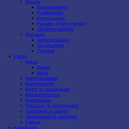
Siivous
Siivousvälineet
Pyykkihuolto
Kunnossapito
Parveke- ja kynnysmatot
Jätteiden käsittely
Pienrauta
Sähkötarvikkeet
Turvatuotteet
Työkalut
Keittiö
Astiat
Arabia
Iittala
Keittiötarvikkeet
Keittiötekstiilit
Kernit ja vahakankaat
Kertakäyttöastiat
Kylmälaukut
Pakastus- ja säilytysrasiat
Tarjottimet ja tabletit
Juomapullot ja vesiastiat
Fiskars
Kylpyhuone