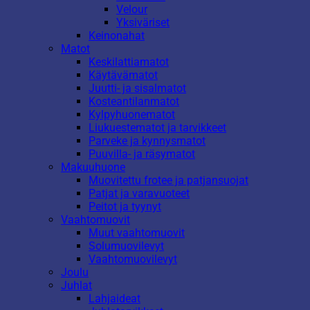
Velour
Yksiväriset
Keinonahat
Matot
Keskilattiamatot
Käytävämatot
Juutti- ja sisalmatot
Kosteantilanmatot
Kylpyhuonematot
Liukuestematot ja tarvikkeet
Parveke ja kynnysmatot
Puuvilla- ja räsymatot
Makuuhuone
Muovitettu frotee ja patjansuojat
Patjat ja varavuoteet
Peitot ja tyynyt
Vaahtomuovit
Muut vaahtomuovit
Solumuovilevyt
Vaahtomuovilevyt
Joulu
Juhlat
Lahjaideat