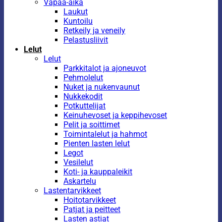
Vapaa-aika
Laukut
Kuntoilu
Retkeily ja veneily
Pelastusliivit
Lelut
Lelut
Parkkitalot ja ajoneuvot
Pehmolelut
Nuket ja nukenvaunut
Nukkekodit
Potkuttelijat
Keinuhevoset ja keppihevoset
Pelit ja soittimet
Toimintalelut ja hahmot
Pienten lasten lelut
Legot
Vesilelut
Koti- ja kauppaleikit
Askartelu
Lastentarvikkeet
Hoitotarvikkeet
Patjat ja peitteet
Lasten astiat