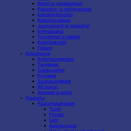
Kernit ja vahakankaat
Pakastus- ja säilytysrasiat
Kertakäyttöastiat
Keittiötarvikkeet
Juomapullot ja vesiastiat
Kylmälaukut
Tarjottimet ja tabletit
Keittiötekstiilit
Fiskars
Kylpyhuone
Kylpyhuonematot
Tarvikkeet
Suihkuverhot
Pyyhkeet
Saunatarvikkeet
WC-harjat
Ammeet ja potat
Puutarha
Puutarhakalusteet
Tuolit
Pöydät
Setit
Aurinkovarjot