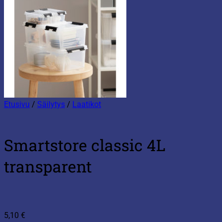
Etusivu
/
Säilytys
/
Laatikot
Smartstore classic 4L
transparent
5,10
€