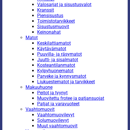
Valosarjat ja sisustusvalot
Kranssit
Piensisustus
Toimistotarvikkeet
Sisustusmuovit
Keinonahat
Matot
Keskilattiamatot
Käytävämatot
Puuvilla- ja räsymatot
Juutti- ja sisalmatot
Kosteantilanmatot
Kylpyhuonematot
Parveke ja kynnysmatot
Liukuestematot ja tarvikkeet
Makuuhuone
Peitot ja tyynyt
Muovitettu frotee ja patjansuojat
Patjat ja varavuoteet
Vaahtomuovit
Vaahtomuovilevyt
Solumuovilevyt
Muut vaahtomuovit