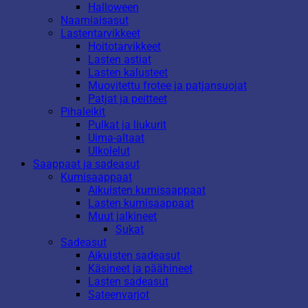
Halloween
Naamiaisasut
Lastentarvikkeet
Hoitotarvikkeet
Lasten astiat
Lasten kalusteet
Muovitettu frotee ja patjansuojat
Patjat ja peitteet
Pihaleikit
Pulkat ja liukurit
Uima-altaat
Ulkolelut
Saappaat ja sadeasut
Kumisaappaat
Aikuisten kumisaappaat
Lasten kumisaappaat
Muut jalkineet
Sukat
Sadeasut
Aikuisten sadeasut
Käsineet ja päähineet
Lasten sadeasut
Sateenvarjot