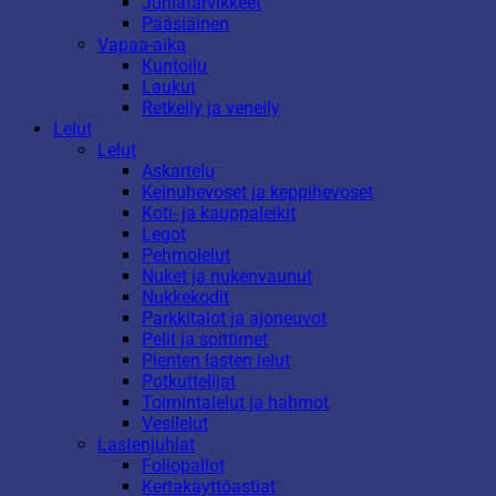
Juhlatarvikkeet
Pääsiäinen
Vapaa-aika
Kuntoilu
Laukut
Retkeily ja veneily
Lelut
Lelut
Askartelu
Keinuhevoset ja keppihevoset
Koti- ja kauppaleikit
Legot
Pehmolelut
Nuket ja nukenvaunut
Nukkekodit
Parkkitalot ja ajoneuvot
Pelit ja soittimet
Pienten lasten lelut
Potkuttelijat
Toimintalelut ja hahmot
Vesilelut
Lastenjuhlat
Foliopallot
Kertakäyttöastiat