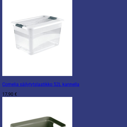
Cornelia säilytytslaatikko 52L kannella
17,90
€