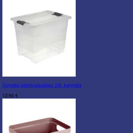
Cornelia säilytyslaatikko 24L kannella
12,90
€