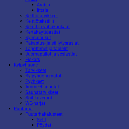
Arabia
Iittala
Keittiötarvikkeet
Keittiötekstiilit
Kernit ja vahakankaat
Kertakäyttöastiat
Kylmälaukut
Pakastus- ja säilytysrasiat
Tarjottimet ja tabletit
Juomapullot ja vesiastiat
Fiskars
Kylpyhuone
Tarvikkeet
Kylpyhuonematot
Pyyhkeet
Ammeet ja potat
Saunatarvikkeet
Suihkuverhot
WC-harjat
Puutarha
Puutarhakalusteet
Setit
Pöydät