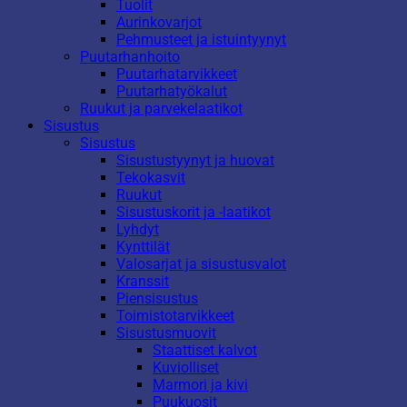
Tuolit
Aurinkovarjot
Pehmusteet ja istuintyynyt
Puutarhanhoito
Puutarhatarvikkeet
Puutarhatyökalut
Ruukut ja parvekelaatikot
Sisustus
Sisustus
Sisustustyynyt ja huovat
Tekokasvit
Ruukut
Sisustuskorit ja -laatikot
Lyhdyt
Kynttilät
Valosarjat ja sisustusvalot
Kranssit
Piensisustus
Toimistotarvikkeet
Sisustusmuovit
Staattiset kalvot
Kuviolliset
Marmori ja kivi
Puukuosit