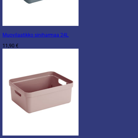
Muovilaatikko siniharmaa 24L
11,90
€