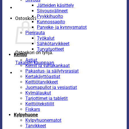
Jätteiden käsittely
Siivousvälineet
Pyykkihuolto
Ostoskori
Kunnossapito
Parveke- ja kynnysmatot
Pienrauta
Työkalut
Sähkötarvikkeet
Turvatuotteet
Ostoskori on tyhjä.
Keittiö
Astiat
Takaisin kauppaan
Kernit ja vahakankaat
Pakastus- ja säilytysrasiat
Kertakäyttöastiat
Keittiötarvikkeet
Juomapullot ja vesiastiat
Kylmälaukut
Tarjottimet ja tabletit
Keittiötekstiilit
Fiskars
Kylpyhuone
Kylpyhuonematot
Tarvikkeet