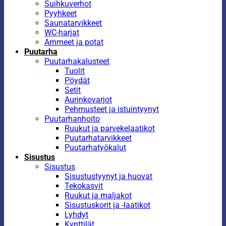
Suihkuverhot
Pyyhkeet
Saunatarvikkeet
WC-harjat
Ammeet ja potat
Puutarha
Puutarhakalusteet
Tuolit
Pöydät
Setit
Aurinkovarjot
Pehmusteet ja istuintyynyt
Puutarhanhoito
Ruukut ja parvekelaatikot
Puutarhatarvikkeet
Puutarhatyökalut
Sisustus
Sisustus
Sisustustyynyt ja huovat
Tekokasvit
Ruukut ja maljakot
Sisustuskorit ja -laatikot
Lyhdyt
Kynttilät