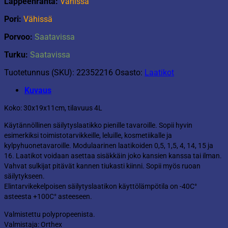
Lappeenranta:
Vähissä
Pori:
Vähissä
Porvoo:
Saatavissa
Turku:
Saatavissa
Tuotetunnus (SKU):
22352216
Osasto:
Laatikot
Kuvaus
Koko: 30x19x11cm, tilavuus 4L
Käytännöllinen säilytyslaatikko pienille tavaroille. Sopii hyvin
esimerkiksi toimistotarvikkeille, leluille, kosmetiikalle ja
kylpyhuonetavaroille. Modulaarinen laatikoiden 0,5, 1,5, 4, 14, 15 ja
16. Laatikot voidaan asettaa sisäkkäin joko kansien kanssa tai ilman.
Vahvat sulkijat pitävät kannen tiukasti kiinni. Sopii myös ruoan
säilytykseen.
Elintarvikekelpoisen säilytyslaatikon käyttölämpötila on -40C°
asteesta +100C° asteeseen.
Valmistettu polypropeenista.
Valmistaja: Orthex