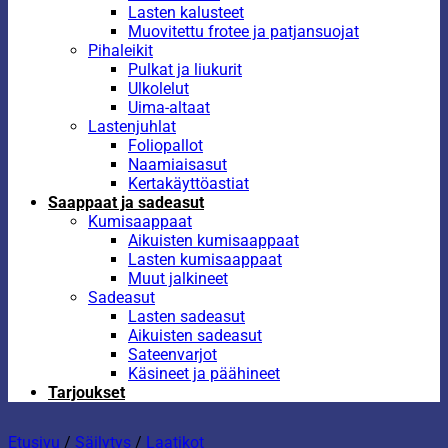
Lasten kalusteet
Muovitettu frotee ja patjansuojat
Pihaleikit
Pulkat ja liukurit
Ulkolelut
Uima-altaat
Lastenjuhlat
Foliopallot
Naamiaisasut
Kertakäyttöastiat
Saappaat ja sadeasut
Kumisaappaat
Aikuisten kumisaappaat
Lasten kumisaappaat
Muut jalkineet
Sadeasut
Lasten sadeasut
Aikuisten sadeasut
Sateenvarjot
Käsineet ja päähineet
Tarjoukset
Etusivu
/
Säilytys
/
Laatikot