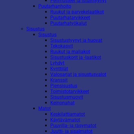
Pehmusteet ja istuintyynyt
Puutarhanhoito
Ruukut ja parvekelaatikot
Puutarhatarvikkeet
Puutarhatyökalut
Sisustus
Sisustus
Sisustustyynyt ja huovat
Tekokasvit
Ruukut ja maljakot
Sisustuskorit ja -laatikot
Lyhdyt
Kynttilät
Valosarjat ja sisustusvalot
Kranssit
Piensisustus
Toimistotarvikkeet
Sisustusmuovit
Keinonahat
Matot
Keskilattiamatot
Käytävämatot
Puuvilla- ja räsymatot
Juutti- ja sisalmatot