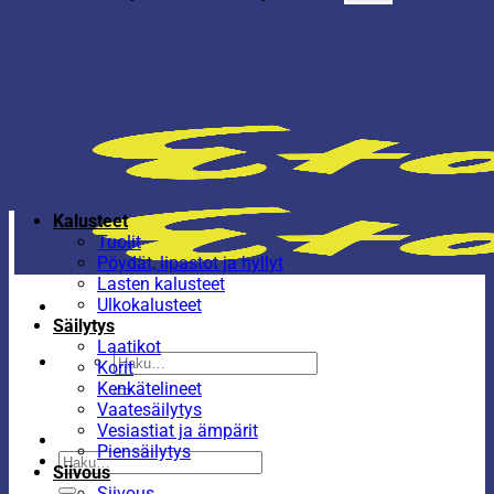
Kalusteet
Tuolit
Pöydät, lipastot ja hyllyt
Lasten kalusteet
Ulkokalusteet
Säilytys
Laatikot
Etsi:
Korit
Kenkätelineet
Vaatesäilytys
Vesiastiat ja ämpärit
Piensäilytys
Etsi:
Siivous
Siivous