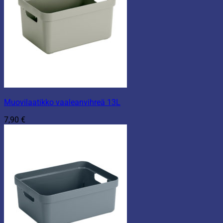
Muovilaatikko vaaleanvihreä 13L
7,90
€