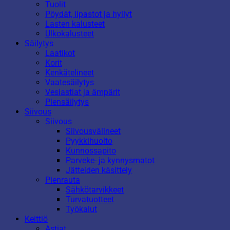
Tuolit
Pöydät, lipastot ja hyllyt
Lasten kalusteet
Ulkokalusteet
Säilytys
Laatikot
Korit
Kenkätelineet
Vaatesäilytys
Vesiastiat ja ämpärit
Piensäilytys
Siivous
Siivous
Siivousvälineet
Pyykkihuolto
Kunnossapito
Parveke- ja kynnysmatot
Jätteiden käsittely
Pienrauta
Sähkötarvikkeet
Turvatuotteet
Työkalut
Keittiö
Astiat