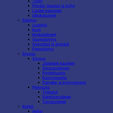
Tuolit
Pöydät, lipastot ja hyllyt
Lasten kalusteet
Ulkokalusteet
Säilytys
Laatikot
Korit
Kenkätelineet
Vaatesäilytys
Vesiastiat ja ämpärit
Piensäilytys
Siivous
Siivous
Jätteiden käsittely
Siivousvälineet
Pyykkihuolto
Kunnossapito
Parveke- ja kynnysmatot
Pienrauta
Työkalut
Sähkötarvikkeet
Turvatuotteet
Keittiö
Astiat