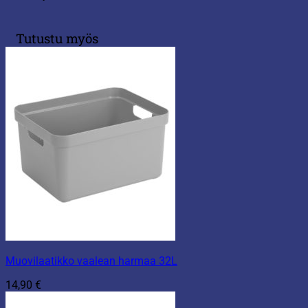
Tutustu myös
Muovilaatikko vaalean harmaa 32L
14,90
€