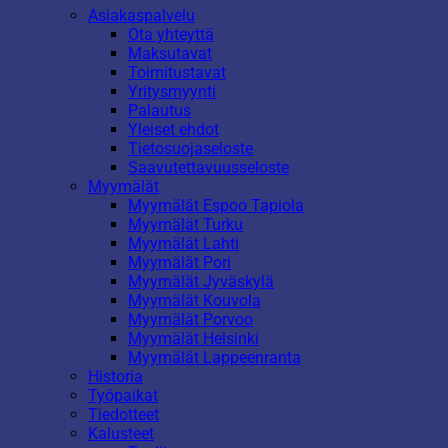
Asiakaspalvelu
Ota yhteyttä
Maksutavat
Toimitustavat
Yritysmyynti
Palautus
Yleiset ehdot
Tietosuojaseloste
Saavutettavuusseloste
Myymälät
Myymälät Espoo Tapiola
Myymälät Turku
Myymälät Lahti
Myymälät Pori
Myymälät Jyväskylä
Myymälät Kouvola
Myymälät Porvoo
Myymälät Helsinki
Myymälät Lappeenranta
Historia
Työpaikat
Tiedotteet
Kalusteet