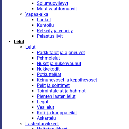
Solumuovilevyt
Muut vaahtomuovit
Vapaa-aika
Laukut
Kuntoilu
Retkeily ja veneily
Pelastusliivit
Lelut
Lelut
Parkkitalot ja ajoneuvot
Pehmolelut
Nuket ja nukenvaunut
Nukkekodit
Potkuttelijat
Keinuhevoset ja keppihevoset
Pelit ja soittimet
Toimintalelut ja hahmot
Pienten lasten lelut
Legot
Vesilelut
Koti- ja kauppaleikit
Askartelu
Lastentarvikkeet