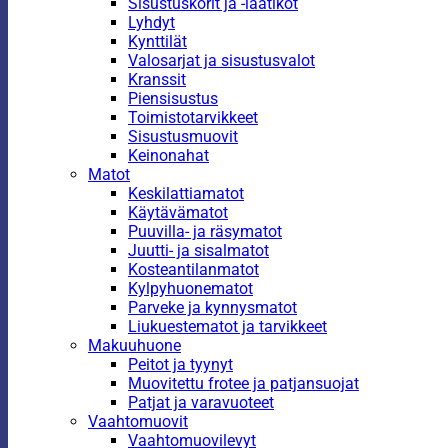
Sisustuskorit ja -laatikot
Lyhdyt
Kynttilät
Valosarjat ja sisustusvalot
Kranssit
Piensisustus
Toimistotarvikkeet
Sisustusmuovit
Keinonahat
Matot
Keskilattiamatot
Käytävämatot
Puuvilla- ja räsymatot
Juutti- ja sisalmatot
Kosteantilanmatot
Kylpyhuonematot
Parveke ja kynnysmatot
Liukuestematot ja tarvikkeet
Makuuhuone
Peitot ja tyynyt
Muovitettu frotee ja patjansuojat
Patjat ja varavuoteet
Vaahtomuovit
Vaahtomuovilevyt