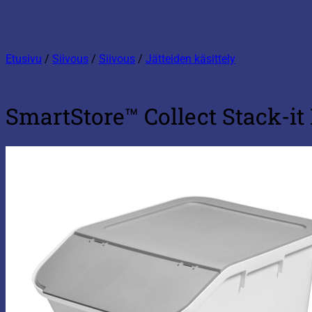
Etusivu
/
Siivous
/
Siivous
/
Jätteiden käsittely
SmartStore™ Collect Stack-it