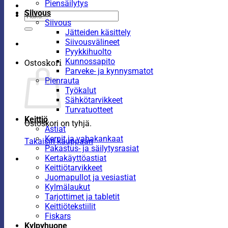
Piensäilytys
Siivous
Etsi:
Siivous
Jätteiden käsittely
Siivousvälineet
Pyykkihuolto
Kunnossapito
Ostoskori
Parveke- ja kynnysmatot
Pienrauta
Työkalut
Sähkötarvikkeet
Turvatuotteet
Keittiö
Ostoskori on tyhjä.
Astiat
Kernit ja vahakankaat
Takaisin kauppaan
Pakastus- ja säilytysrasiat
Kertakäyttöastiat
Keittiötarvikkeet
Juomapullot ja vesiastiat
Kylmälaukut
Tarjottimet ja tabletit
Keittiötekstiilit
Fiskars
Kylpyhuone