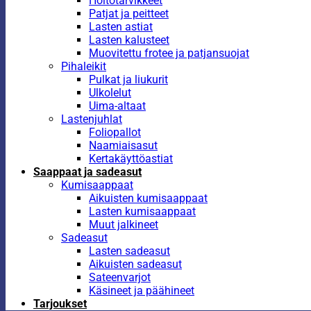
Hoitotarvikkeet
Patjat ja peitteet
Lasten astiat
Lasten kalusteet
Muovitettu frotee ja patjansuojat
Pihaleikit
Pulkat ja liukurit
Ulkolelut
Uima-altaat
Lastenjuhlat
Foliopallot
Naamiaisasut
Kertakäyttöastiat
Saappaat ja sadeasut
Kumisaappaat
Aikuisten kumisaappaat
Lasten kumisaappaat
Muut jalkineet
Sadeasut
Lasten sadeasut
Aikuisten sadeasut
Sateenvarjot
Käsineet ja päähineet
Tarjoukset