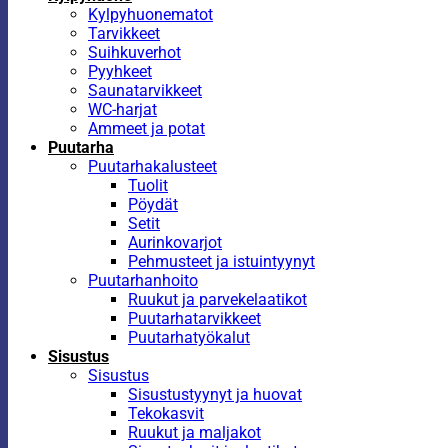
Kylpyhuonematot
Tarvikkeet
Suihkuverhot
Pyyhkeet
Saunatarvikkeet
WC-harjat
Ammeet ja potat
Puutarha
Puutarhakalusteet
Tuolit
Pöydät
Setit
Aurinkovarjot
Pehmusteet ja istuintyynyt
Puutarhanhoito
Ruukut ja parvekelaatikot
Puutarhatarvikkeet
Puutarhatyökalut
Sisustus
Sisustus
Sisustustyynyt ja huovat
Tekokasvit
Ruukut ja maljakot