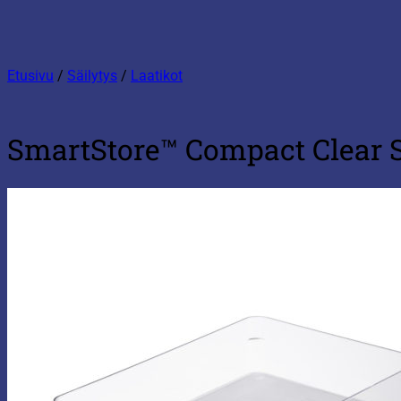
Etusivu
/
Säilytys
/
Laatikot
SmartStore™ Compact Clear S