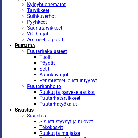
Kylpyhuonematot
Tarvikkeet
Suihkuverhot
Pyyhkeet
Saunatarvikkeet
WC-harjat
Ammeet ja potat
Puutarha
Puutarhakalusteet
Tuolit
Pöydät
Setit
Aurinkovarjot
Pehmusteet ja istuintyynyt
Puutarhanhoito
Ruukut ja parvekelaatikot
Puutarhatarvikkeet
Puutarhatyökalut
Sisustus
Sisustus
Sisustustyynyt ja huovat
Tekokasvit
Ruukut ja maljakot