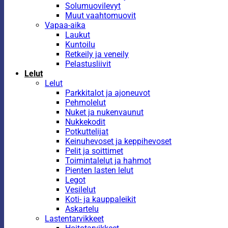
Solumuovilevyt
Muut vaahtomuovit
Vapaa-aika
Laukut
Kuntoilu
Retkeily ja veneily
Pelastusliivit
Lelut
Lelut
Parkkitalot ja ajoneuvot
Pehmolelut
Nuket ja nukenvaunut
Nukkekodit
Potkuttelijat
Keinuhevoset ja keppihevoset
Pelit ja soittimet
Toimintalelut ja hahmot
Pienten lasten lelut
Legot
Vesilelut
Koti- ja kauppaleikit
Askartelu
Lastentarvikkeet