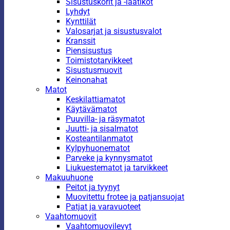
Sisustuskorit ja -laatikot
Lyhdyt
Kynttilät
Valosarjat ja sisustusvalot
Kranssit
Piensisustus
Toimistotarvikkeet
Sisustusmuovit
Keinonahat
Matot
Keskilattiamatot
Käytävämatot
Puuvilla- ja räsymatot
Juutti- ja sisalmatot
Kosteantilanmatot
Kylpyhuonematot
Parveke ja kynnysmatot
Liukuestematot ja tarvikkeet
Makuuhuone
Peitot ja tyynyt
Muovitettu frotee ja patjansuojat
Patjat ja varavuoteet
Vaahtomuovit
Vaahtomuovilevyt