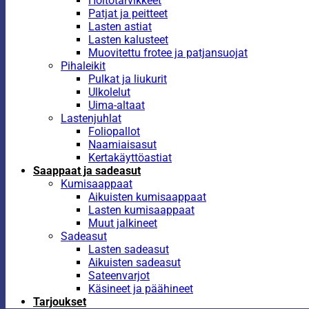
Hoitotarvikkeet
Patjat ja peitteet
Lasten astiat
Lasten kalusteet
Muovitettu frotee ja patjansuojat
Pihaleikit
Pulkat ja liukurit
Ulkolelut
Uima-altaat
Lastenjuhlat
Foliopallot
Naamiaisasut
Kertakäyttöastiat
Saappaat ja sadeasut
Kumisaappaat
Aikuisten kumisaappaat
Lasten kumisaappaat
Muut jalkineet
Sadeasut
Lasten sadeasut
Aikuisten sadeasut
Sateenvarjot
Käsineet ja päähineet
Tarjoukset