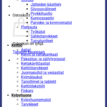
Jätteiden käsittely
Siivousvälineet
Pyykkihuolto
Ostoskori
Kunnossapito
Parveke- ja kynnysmatot
Pienrauta
Työkalut
Sähkötarvikkeet
Turvatuotteet
Ostoskori on tyhjä.
Keittiö
Astiat
Takaisin kauppaan
Kernit ja vahakankaat
Pakastus- ja säilytysrasiat
Kertakäyttöastiat
Keittiötarvikkeet
Juomapullot ja vesiastiat
Kylmälaukut
Tarjottimet ja tabletit
Keittiötekstiilit
Fiskars
Kylpyhuone
Kylpyhuonematot
Tarvikkeet