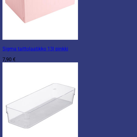
Sigma taittolaatikko 13l pinkki
7,90
€