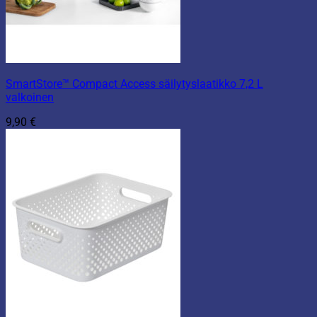
SmartStore™ Compact Access säilytyslaatikko 7,2 L
valkoinen
9,90
€