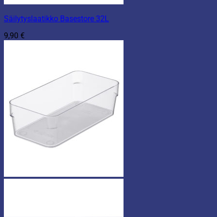
Säilytyslaatikko Basestore 32L
9,90
€