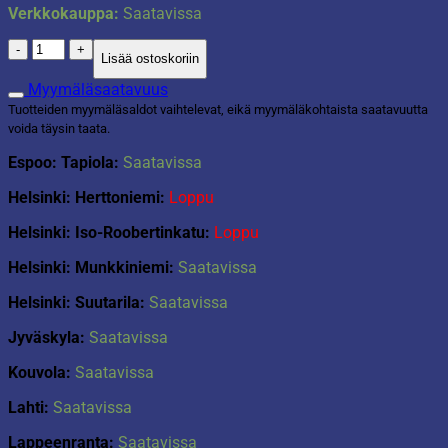
Verkkokauppa:
Saatavissa
SmartStore™
Lisää ostoskoriin
Essence
Medium
Myymäläsaatavuus
säilytyskori
Tuotteiden myymäläsaldot vaihtelevat, eikä myymäläkohtaista saatavuutta
5,6
voida täysin taata.
L
laventeli
Espoo: Tapiola:
Saatavissa
määrä
Helsinki: Herttoniemi:
Loppu
Helsinki: Iso-Roobertinkatu:
Loppu
Helsinki: Munkkiniemi:
Saatavissa
Helsinki: Suutarila:
Saatavissa
Jyväskyla:
Saatavissa
Kouvola:
Saatavissa
Lahti:
Saatavissa
Lappeenranta:
Saatavissa