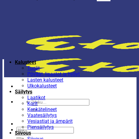
Kalusteet
Tuolit
Pöydät, lipastot ja hyllyt
Lasten kalusteet
Ulkokalusteet
Säilytys
Laatikot
Etsi:
Korit
Kenkätelineet
Vaatesäilytys
Vesiastiat ja ämpärit
Piensäilytys
Etsi:
Siivous
Siivous