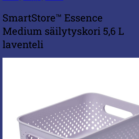
SmartStore™ Essence
Medium säilytyskori 5,6 L
laventeli