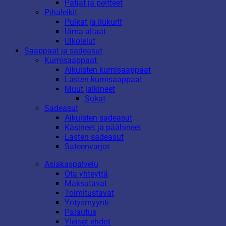
Patjat ja peitteet
Pihaleikit
Pulkat ja liukurit
Uima-altaat
Ulkolelut
Saappaat ja sadeasut
Kumisaappaat
Aikuisten kumisaappaat
Lasten kumisaappaat
Muut jalkineet
Sukat
Sadeasut
Aikuisten sadeasut
Käsineet ja päähineet
Lasten sadeasut
Sateenvarjot
Asiakaspalvelu
Ota yhteyttä
Maksutavat
Toimitustavat
Yritysmyynti
Palautus
Yleiset ehdot