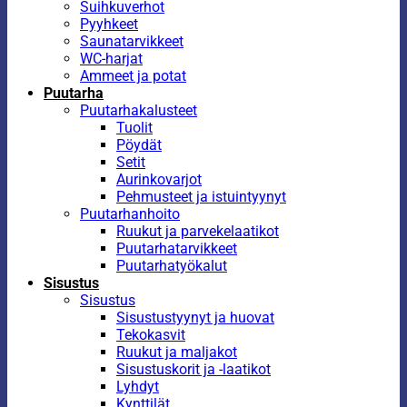
Suihkuverhot
Pyyhkeet
Saunatarvikkeet
WC-harjat
Ammeet ja potat
Puutarha
Puutarhakalusteet
Tuolit
Pöydät
Setit
Aurinkovarjot
Pehmusteet ja istuintyynyt
Puutarhanhoito
Ruukut ja parvekelaatikot
Puutarhatarvikkeet
Puutarhatyökalut
Sisustus
Sisustus
Sisustustyynyt ja huovat
Tekokasvit
Ruukut ja maljakot
Sisustuskorit ja -laatikot
Lyhdyt
Kynttilät