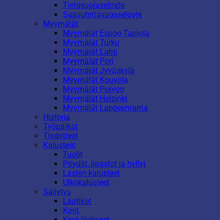
Tietosuojaseloste
Saavutettavuusseloste
Myymälät
Myymälät Espoo Tapiola
Myymälät Turku
Myymälät Lahti
Myymälät Pori
Myymälät Jyväskylä
Myymälät Kouvola
Myymälät Porvoo
Myymälät Helsinki
Myymälät Lappeenranta
Historia
Työpaikat
Tiedotteet
Kalusteet
Tuolit
Pöydät, lipastot ja hyllyt
Lasten kalusteet
Ulkokalusteet
Säilytys
Laatikot
Korit
Kenkätelineet