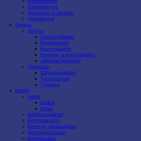
Kenkätelineet
Vaatesäilytys
Vesiastiat ja ämpärit
Piensäilytys
Siivous
Siivous
Siivousvälineet
Pyykkihuolto
Kunnossapito
Parveke- ja kynnysmatot
Jätteiden käsittely
Pienrauta
Sähkötarvikkeet
Turvatuotteet
Työkalut
Keittiö
Astiat
Arabia
Iittala
Keittiötarvikkeet
Keittiötekstiilit
Kernit ja vahakankaat
Kertakäyttöastiat
Kylmälaukut