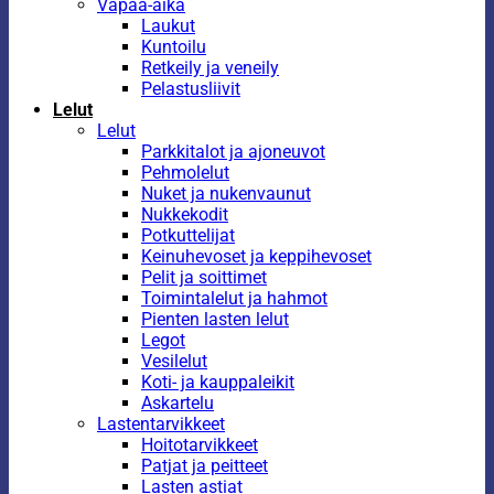
Vapaa-aika
Laukut
Kuntoilu
Retkeily ja veneily
Pelastusliivit
Lelut
Lelut
Parkkitalot ja ajoneuvot
Pehmolelut
Nuket ja nukenvaunut
Nukkekodit
Potkuttelijat
Keinuhevoset ja keppihevoset
Pelit ja soittimet
Toimintalelut ja hahmot
Pienten lasten lelut
Legot
Vesilelut
Koti- ja kauppaleikit
Askartelu
Lastentarvikkeet
Hoitotarvikkeet
Patjat ja peitteet
Lasten astiat