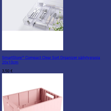
SmartStore™ Compact Clear Sort Organizer säilytysrasia
20x10cm
3,50
€