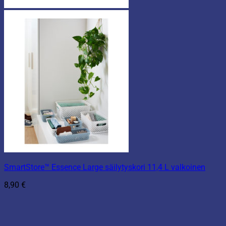
SmartStore™ Essence Large säilytyskori 11,4 L valkoinen
8,90
€