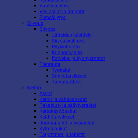
Vaatesäilytys
Vesiastiat ja ämpärit
Piensäilytys
Siivous
Siivous
Jätteiden käsittely
Siivousvälineet
Pyykkihuolto
Kunnossapito
Parveke- ja kynnysmatot
Pienrauta
Työkalut
Sähkötarvikkeet
Turvatuotteet
Keittiö
Astiat
Kernit ja vahakankaat
Pakastus- ja säilytysrasiat
Kertakäyttöastiat
Keittiötarvikkeet
Juomapullot ja vesiastiat
Kylmälaukut
Tarjottimet ja tabletit