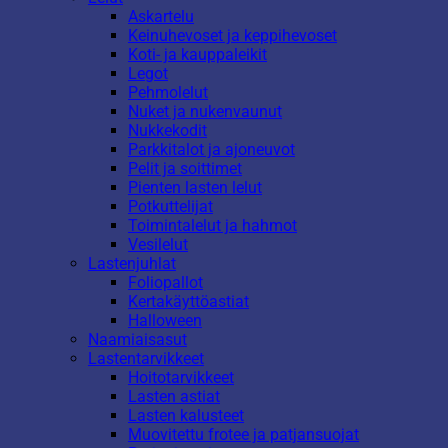
Askartelu
Keinuhevoset ja keppihevoset
Koti- ja kauppaleikit
Legot
Pehmolelut
Nuket ja nukenvaunut
Nukkekodit
Parkkitalot ja ajoneuvot
Pelit ja soittimet
Pienten lasten lelut
Potkuttelijat
Toimintalelut ja hahmot
Vesilelut
Lastenjuhlat
Foliopallot
Kertakäyttöastiat
Halloween
Naamiaisasut
Lastentarvikkeet
Hoitotarvikkeet
Lasten astiat
Lasten kalusteet
Muovitettu frotee ja patjansuojat