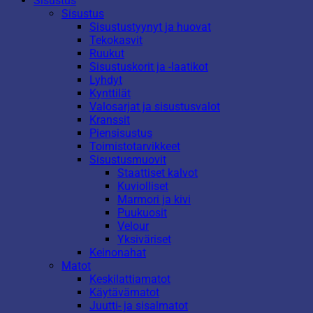
Sisustus
Sisustus
Sisustustyynyt ja huovat
Tekokasvit
Ruukut
Sisustuskorit ja -laatikot
Lyhdyt
Kynttilät
Valosarjat ja sisustusvalot
Kranssit
Piensisustus
Toimistotarvikkeet
Sisustusmuovit
Staattiset kalvot
Kuviolliset
Marmori ja kivi
Puukuosit
Velour
Yksiväriset
Keinonahat
Matot
Keskilattiamatot
Käytävämatot
Juutti- ja sisalmatot