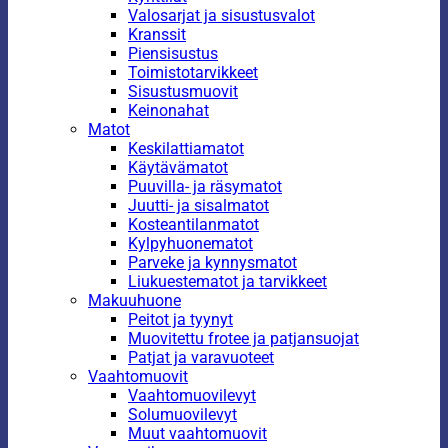
Valosarjat ja sisustusvalot
Kranssit
Piensisustus
Toimistotarvikkeet
Sisustusmuovit
Keinonahat
Matot
Keskilattiamatot
Käytävämatot
Puuvilla- ja räsymatot
Juutti- ja sisalmatot
Kosteantilanmatot
Kylpyhuonematot
Parveke ja kynnysmatot
Liukuestematot ja tarvikkeet
Makuuhuone
Peitot ja tyynyt
Muovitettu frotee ja patjansuojat
Patjat ja varavuoteet
Vaahtomuovit
Vaahtomuovilevyt
Solumuovilevyt
Muut vaahtomuovit