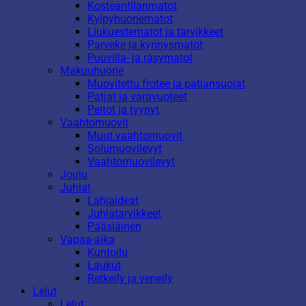
Kosteantilanmatot
Kylpyhuonematot
Liukuestematot ja tarvikkeet
Parveke ja kynnysmatot
Puuvilla- ja räsymatot
Makuuhuone
Muovitettu frotee ja patjansuojat
Patjat ja varavuoteet
Peitot ja tyynyt
Vaahtomuovit
Muut vaahtomuovit
Solumuovilevyt
Vaahtomuovilevyt
Joulu
Juhlat
Lahjaideat
Juhlatarvikkeet
Pääsiäinen
Vapaa-aika
Kuntoilu
Laukut
Retkeily ja veneily
Lelut
Lelut