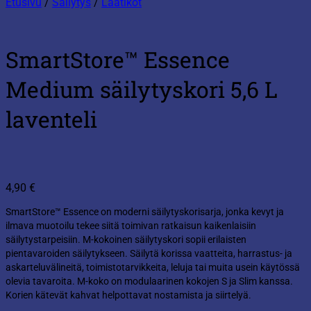
Etusivu
/
Säilytys
/
Laatikot
SmartStore™ Essence
Medium säilytyskori 5,6 L
laventeli
4,90
€
SmartStore™ Essence on moderni säilytyskorisarja, jonka kevyt ja
ilmava muotoilu tekee siitä toimivan ratkaisun kaikenlaisiin
säilytystarpeisiin. M-kokoinen säilytyskori sopii erilaisten
pientavaroiden säilytykseen. Säilytä korissa vaatteita, harrastus- ja
askarteluvälineitä, toimistotarvikkeita, leluja tai muita usein käytössä
olevia tavaroita. M-koko on modulaarinen kokojen S ja Slim kanssa.
Korien kätevät kahvat helpottavat nostamista ja siirtelyä.