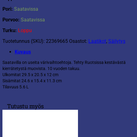
Pori:
Saatavissa
Porvoo:
Saatavissa
Turku:
Loppu
Tuotetunnus (SKU):
22369665
Osastot:
Laatikot
,
Säilytys
Kuvaus
Saatavilla on useita värivaihtoehtoja. Tehty Ruotsissa kestävästä
kierrätetystä muovista. 10 vuoden takuu.
Ulkomitat 29.5 x 20.5 x 12 cm
Sisämitat 24.6 x 15.4 x 11.3 cm
Tilavuus 5.6 L
Tutustu myös