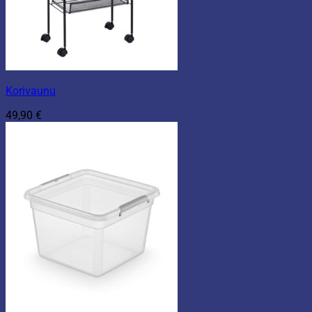
Korivaunu
49,90
€