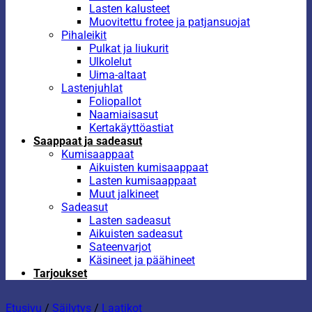
Lasten kalusteet
Muovitettu frotee ja patjansuojat
Pihaleikit
Pulkat ja liukurit
Ulkolelut
Uima-altaat
Lastenjuhlat
Foliopallot
Naamiaisasut
Kertakäyttöastiat
Saappaat ja sadeasut
Kumisaappaat
Aikuisten kumisaappaat
Lasten kumisaappaat
Muut jalkineet
Sadeasut
Lasten sadeasut
Aikuisten sadeasut
Sateenvarjot
Käsineet ja päähineet
Tarjoukset
Etusivu
/
Säilytys
/
Laatikot