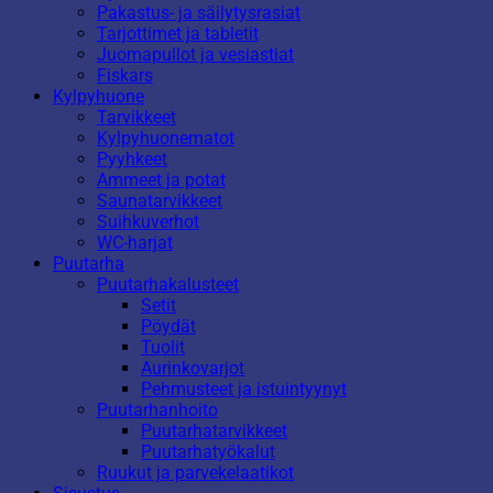
Pakastus- ja säilytysrasiat
Tarjottimet ja tabletit
Juomapullot ja vesiastiat
Fiskars
Kylpyhuone
Tarvikkeet
Kylpyhuonematot
Pyyhkeet
Ammeet ja potat
Saunatarvikkeet
Suihkuverhot
WC-harjat
Puutarha
Puutarhakalusteet
Setit
Pöydät
Tuolit
Aurinkovarjot
Pehmusteet ja istuintyynyt
Puutarhanhoito
Puutarhatarvikkeet
Puutarhatyökalut
Ruukut ja parvekelaatikot