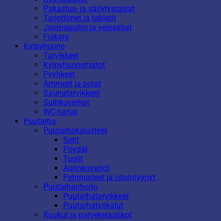
Pakastus- ja säilytysrasiat
Tarjottimet ja tabletit
Juomapullot ja vesiastiat
Fiskars
Kylpyhuone
Tarvikkeet
Kylpyhuonematot
Pyyhkeet
Ammeet ja potat
Saunatarvikkeet
Suihkuverhot
WC-harjat
Puutarha
Puutarhakalusteet
Setit
Pöydät
Tuolit
Aurinkovarjot
Pehmusteet ja istuintyynyt
Puutarhanhoito
Puutarhatarvikkeet
Puutarhatyökalut
Ruukut ja parvekelaatikot