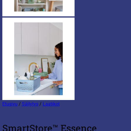
Etusivu
/
Säilytys
/
Laatikot
SmartStore™ Essence