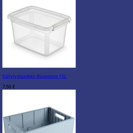
Säilytyslaatikko Basestore 15L
7,50
€