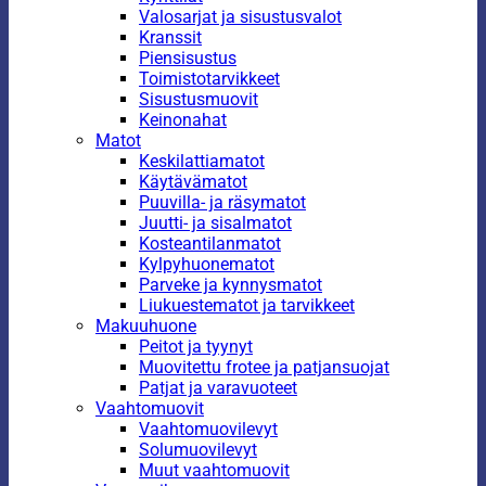
Valosarjat ja sisustusvalot
Kranssit
Piensisustus
Toimistotarvikkeet
Sisustusmuovit
Keinonahat
Matot
Keskilattiamatot
Käytävämatot
Puuvilla- ja räsymatot
Juutti- ja sisalmatot
Kosteantilanmatot
Kylpyhuonematot
Parveke ja kynnysmatot
Liukuestematot ja tarvikkeet
Makuuhuone
Peitot ja tyynyt
Muovitettu frotee ja patjansuojat
Patjat ja varavuoteet
Vaahtomuovit
Vaahtomuovilevyt
Solumuovilevyt
Muut vaahtomuovit