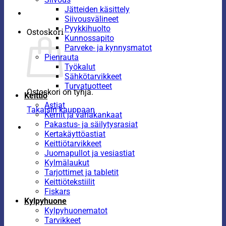
Jätteiden käsittely
Siivousvälineet
Pyykkihuolto
Ostoskori
Kunnossapito
Parveke- ja kynnysmatot
Pienrauta
Työkalut
Sähkötarvikkeet
Turvatuotteet
Ostoskori on tyhjä.
Keittiö
Astiat
Takaisin kauppaan
Kernit ja vahakankaat
Pakastus- ja säilytysrasiat
Kertakäyttöastiat
Keittiötarvikkeet
Juomapullot ja vesiastiat
Kylmälaukut
Tarjottimet ja tabletit
Keittiötekstiilit
Fiskars
Kylpyhuone
Kylpyhuonematot
Tarvikkeet