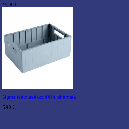
49,90
€
Sigma taittolaatikko 4,6l siniharmaa
5,90
€