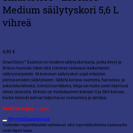
Medium säilytyskori 5,6 L
vihreä
4,90
€
SmartStore™ Essence on moderni säilytyskorisarja, jonka kevyt ja
ilmava muotoilu tekee siitä toimivan ratkaisun kaikenlaisiin
säilytystarpeisiin. M-kokoinen säilytyskori sopii erilaisten
pientavaroiden säilytykseen. Säilytä korissa vaatteita, harrastus- ja
askarteluvälineitä, toimistotarvikkeita, leluja tai muita usein käytössä
olevia tavaroita. M-koko on modulaarinen kokojen S ja Slim kanssa.
Korien kätevät kahvat helpottavat nostamista ja siirtelyä.
Verkkokauppa:
Loppu
Myymäläsaatavuus
Tuotteiden myymäläsaldot vaihtelevat, eikä myymäläkohtaista saatavuutta
voida täysin taata.