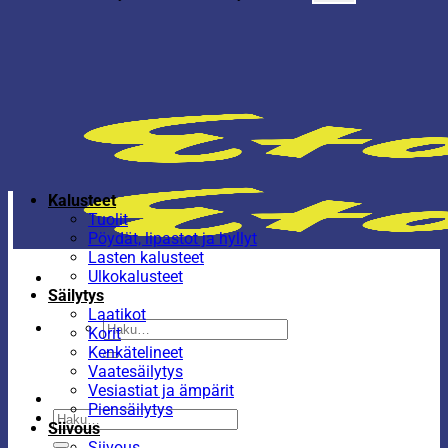
Kalusteet
Tuolit
Pöydät, lipastot ja hyllyt
Lasten kalusteet
Ulkokalusteet
Säilytys
Laatikot
Etsi:
Korit
Kenkätelineet
Vaatesäilytys
Vesiastiat ja ämpärit
Piensäilytys
Etsi:
Siivous
Siivous