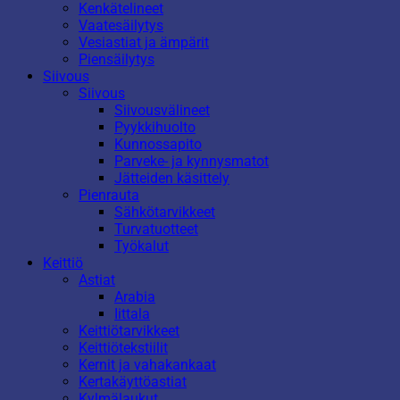
Kenkätelineet
Vaatesäilytys
Vesiastiat ja ämpärit
Piensäilytys
Siivous
Siivous
Siivousvälineet
Pyykkihuolto
Kunnossapito
Parveke- ja kynnysmatot
Jätteiden käsittely
Pienrauta
Sähkötarvikkeet
Turvatuotteet
Työkalut
Keittiö
Astiat
Arabia
Iittala
Keittiötarvikkeet
Keittiötekstiilit
Kernit ja vahakankaat
Kertakäyttöastiat
Kylmälaukut