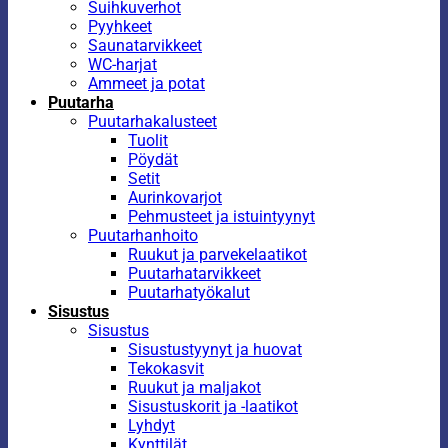
Suihkuverhot
Pyyhkeet
Saunatarvikkeet
WC-harjat
Ammeet ja potat
Puutarha
Puutarhakalusteet
Tuolit
Pöydät
Setit
Aurinkovarjot
Pehmusteet ja istuintyynyt
Puutarhanhoito
Ruukut ja parvekelaatikot
Puutarhatarvikkeet
Puutarhatyökalut
Sisustus
Sisustus
Sisustustyynyt ja huovat
Tekokasvit
Ruukut ja maljakot
Sisustuskorit ja -laatikot
Lyhdyt
Kynttilät