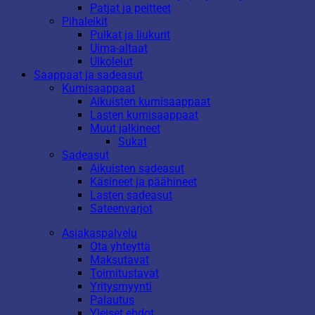
Patjat ja peitteet
Pihaleikit
Pulkat ja liukurit
Uima-altaat
Ulkolelut
Saappaat ja sadeasut
Kumisaappaat
Aikuisten kumisaappaat
Lasten kumisaappaat
Muut jalkineet
Sukat
Sadeasut
Aikuisten sadeasut
Käsineet ja päähineet
Lasten sadeasut
Sateenvarjot
Asiakaspalvelu
Ota yhteyttä
Maksutavat
Toimitustavat
Yritysmyynti
Palautus
Yleiset ehdot