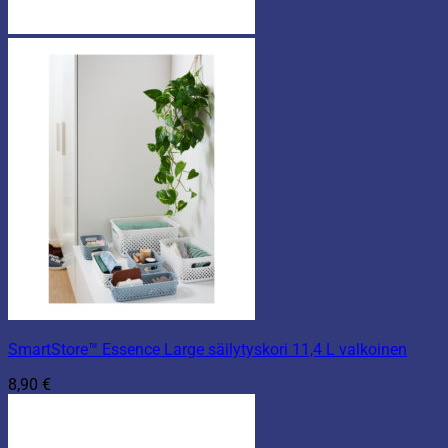
SmartStore™ Essence Large säilytyskori 11,4 L valkoinen
8,90
€