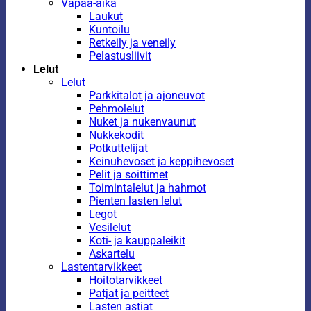
Vapaa-aika
Laukut
Kuntoilu
Retkeily ja veneily
Pelastusliivit
Lelut
Lelut
Parkkitalot ja ajoneuvot
Pehmolelut
Nuket ja nukenvaunut
Nukkekodit
Potkuttelijat
Keinuhevoset ja keppihevoset
Pelit ja soittimet
Toimintalelut ja hahmot
Pienten lasten lelut
Legot
Vesilelut
Koti- ja kauppaleikit
Askartelu
Lastentarvikkeet
Hoitotarvikkeet
Patjat ja peitteet
Lasten astiat