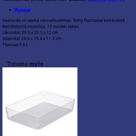
Kuvaus
Saatavilla on useita värivaihtoehtoja. Tehty Ruotsissa kestävästä
kierrätetystä muovista. 10 vuoden takuu.
Ulkomitat 29.5 x 20.5 x 12 cm
Sisämitat 24.6 x 15.4 x 11.3 cm
Tilavuus 5.6 L
Tutustu myös