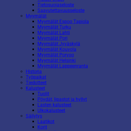
Tietosuojaseloste
Saavutettavuusseloste
Myymälät
Myymälät Espoo Tapiola
Myymälät Turku
Myymälät Lahti
Myymälät Pori
Myymälät Jyväskylä
Myymälät Kouvola
Myymälät Porvoo
Myymälät Helsinki
Myymälät Lappeenranta
Historia
Työpaikat
Tiedotteet
Kalusteet
Tuolit
Pöydät, lipastot ja hyllyt
Lasten kalusteet
Ulkokalusteet
Säilytys
Laatikot
Korit