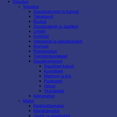
Sisustus
Sisustus
Sisustustyynyt ja huovat
Tekokasvit
Ruukut
Sisustuskorit ja -laatikot
Lyhdyt
Kynttilät
Valosarjat ja sisustusvalot
Kranssit
Piensisustus
Toimistotarvikkeet
Sisustusmuovit
Staattiset kalvot
Kuviolliset
Marmori ja kivi
Puukuosit
Velour
Yksiväriset
Keinonahat
Matot
Keskilattiamatot
Käytävämatot
Juutti- ja sisalmatot