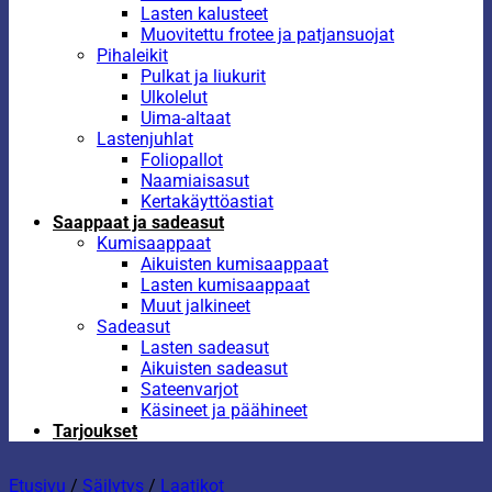
Lasten kalusteet
Muovitettu frotee ja patjansuojat
Pihaleikit
Pulkat ja liukurit
Ulkolelut
Uima-altaat
Lastenjuhlat
Foliopallot
Naamiaisasut
Kertakäyttöastiat
Saappaat ja sadeasut
Kumisaappaat
Aikuisten kumisaappaat
Lasten kumisaappaat
Muut jalkineet
Sadeasut
Lasten sadeasut
Aikuisten sadeasut
Sateenvarjot
Käsineet ja päähineet
Tarjoukset
Etusivu
/
Säilytys
/
Laatikot