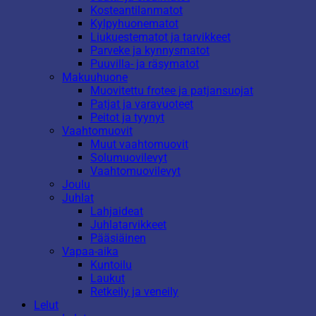
Kosteantilanmatot
Kylpyhuonematot
Liukuestematot ja tarvikkeet
Parveke ja kynnysmatot
Puuvilla- ja räsymatot
Makuuhuone
Muovitettu frotee ja patjansuojat
Patjat ja varavuoteet
Peitot ja tyynyt
Vaahtomuovit
Muut vaahtomuovit
Solumuovilevyt
Vaahtomuovilevyt
Joulu
Juhlat
Lahjaideat
Juhlatarvikkeet
Pääsiäinen
Vapaa-aika
Kuntoilu
Laukut
Retkeily ja veneily
Lelut