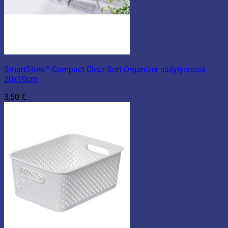
SmartStore™ Compact Clear Sort Organizer säilytysrasia
20x10cm
3,50
€