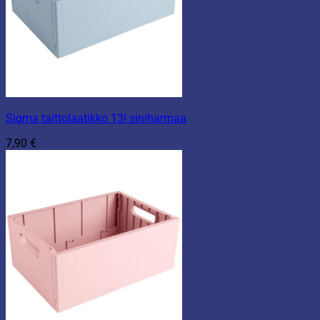
Sigma taittolaatikko 13l siniharmaa
7,90
€