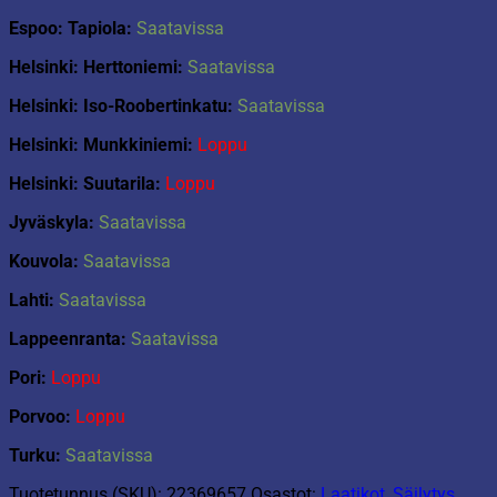
Espoo: Tapiola:
Saatavissa
Helsinki: Herttoniemi:
Saatavissa
Helsinki: Iso-Roobertinkatu:
Saatavissa
Helsinki: Munkkiniemi:
Loppu
Helsinki: Suutarila:
Loppu
Jyväskyla:
Saatavissa
Kouvola:
Saatavissa
Lahti:
Saatavissa
Lappeenranta:
Saatavissa
Pori:
Loppu
Porvoo:
Loppu
Turku:
Saatavissa
Tuotetunnus (SKU):
22369657
Osastot:
Laatikot
,
Säilytys