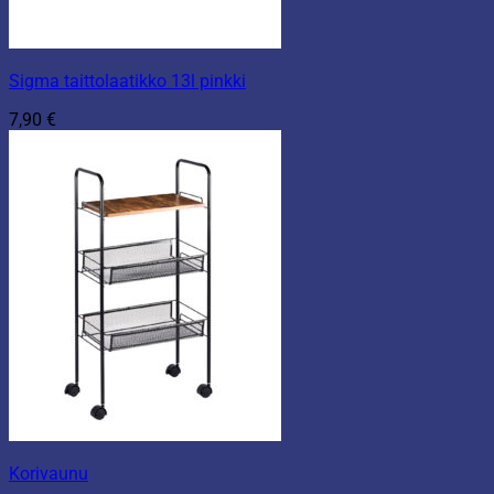
Sigma taittolaatikko 13l pinkki
7,90
€
Korivaunu