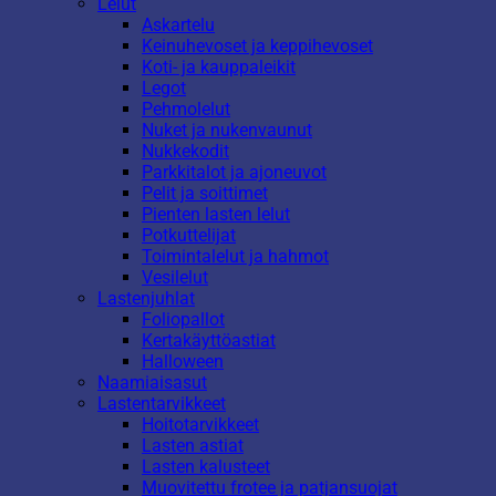
Lelut
Askartelu
Keinuhevoset ja keppihevoset
Koti- ja kauppaleikit
Legot
Pehmolelut
Nuket ja nukenvaunut
Nukkekodit
Parkkitalot ja ajoneuvot
Pelit ja soittimet
Pienten lasten lelut
Potkuttelijat
Toimintalelut ja hahmot
Vesilelut
Lastenjuhlat
Foliopallot
Kertakäyttöastiat
Halloween
Naamiaisasut
Lastentarvikkeet
Hoitotarvikkeet
Lasten astiat
Lasten kalusteet
Muovitettu frotee ja patjansuojat