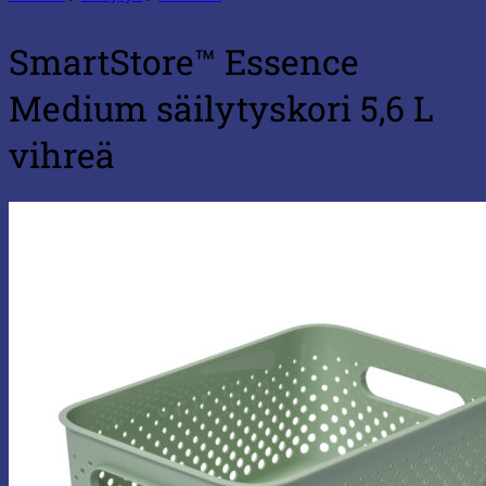
SmartStore™ Essence
Medium säilytyskori 5,6 L
vihreä