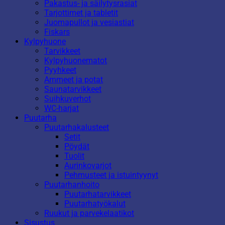
Pakastus- ja säilytysrasiat
Tarjottimet ja tabletit
Juomapullot ja vesiastiat
Fiskars
Kylpyhuone
Tarvikkeet
Kylpyhuonematot
Pyyhkeet
Ammeet ja potat
Saunatarvikkeet
Suihkuverhot
WC-harjat
Puutarha
Puutarhakalusteet
Setit
Pöydät
Tuolit
Aurinkovarjot
Pehmusteet ja istuintyynyt
Puutarhanhoito
Puutarhatarvikkeet
Puutarhatyökalut
Ruukut ja parvekelaatikot
Sisustus