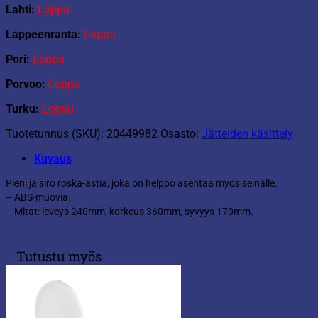
Lahti:
Loppu
Lappeenranta:
Loppu
Pori:
Loppu
Porvoo:
Loppu
Turku:
Loppu
Tuotetunnus (SKU):
20449982
Osasto:
Jätteiden käsittely
Kuvaus
Pieni ja siro roska-astia, joka on helppo asentaa myös seinälle.
– ABS-muovia.
– Mitat: leveys 240mm, korkeus 360mm, syvyys 170mm.
Tutustu myös