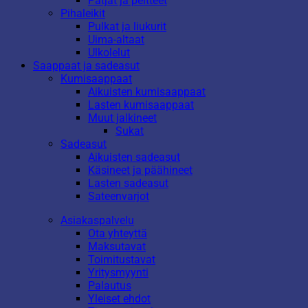
Patjat ja peitteet
Pihaleikit
Pulkat ja liukurit
Uima-altaat
Ulkolelut
Saappaat ja sadeasut
Kumisaappaat
Aikuisten kumisaappaat
Lasten kumisaappaat
Muut jalkineet
Sukat
Sadeasut
Aikuisten sadeasut
Käsineet ja päähineet
Lasten sadeasut
Sateenvarjot
Asiakaspalvelu
Ota yhteyttä
Maksutavat
Toimitustavat
Yritysmyynti
Palautus
Yleiset ehdot