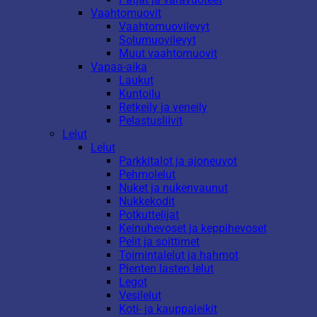
Vaahtomuovit
Vaahtomuovilevyt
Solumuovilevyt
Muut vaahtomuovit
Vapaa-aika
Laukut
Kuntoilu
Retkeily ja veneily
Pelastusliivit
Lelut
Lelut
Parkkitalot ja ajoneuvot
Pehmolelut
Nuket ja nukenvaunut
Nukkekodit
Potkuttelijat
Keinuhevoset ja keppihevoset
Pelit ja soittimet
Toimintalelut ja hahmot
Pienten lasten lelut
Legot
Vesilelut
Koti- ja kauppaleikit