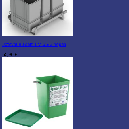
Jätevaunu-setti LM 65/3 hopea
55,90
€