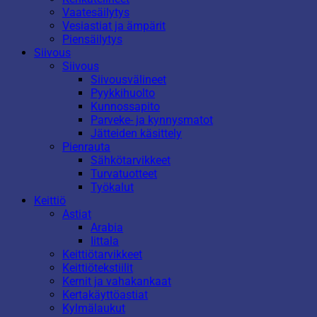
Vaatesäilytys
Vesiastiat ja ämpärit
Piensäilytys
Siivous
Siivous
Siivousvälineet
Pyykkihuolto
Kunnossapito
Parveke- ja kynnysmatot
Jätteiden käsittely
Pienrauta
Sähkötarvikkeet
Turvatuotteet
Työkalut
Keittiö
Astiat
Arabia
Iittala
Keittiötarvikkeet
Keittiötekstiilit
Kernit ja vahakankaat
Kertakäyttöastiat
Kylmälaukut