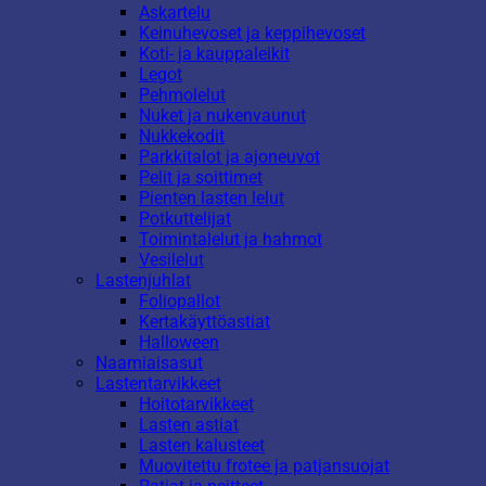
Askartelu
Keinuhevoset ja keppihevoset
Koti- ja kauppaleikit
Legot
Pehmolelut
Nuket ja nukenvaunut
Nukkekodit
Parkkitalot ja ajoneuvot
Pelit ja soittimet
Pienten lasten lelut
Potkuttelijat
Toimintalelut ja hahmot
Vesilelut
Lastenjuhlat
Foliopallot
Kertakäyttöastiat
Halloween
Naamiaisasut
Lastentarvikkeet
Hoitotarvikkeet
Lasten astiat
Lasten kalusteet
Muovitettu frotee ja patjansuojat