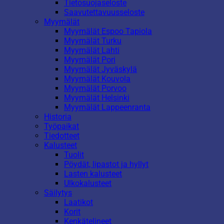
Tietosuojaseloste
Saavutettavuusseloste
Myymälät
Myymälät Espoo Tapiola
Myymälät Turku
Myymälät Lahti
Myymälät Pori
Myymälät Jyväskylä
Myymälät Kouvola
Myymälät Porvoo
Myymälät Helsinki
Myymälät Lappeenranta
Historia
Työpaikat
Tiedotteet
Kalusteet
Tuolit
Pöydät, lipastot ja hyllyt
Lasten kalusteet
Ulkokalusteet
Säilytys
Laatikot
Korit
Kenkätelineet