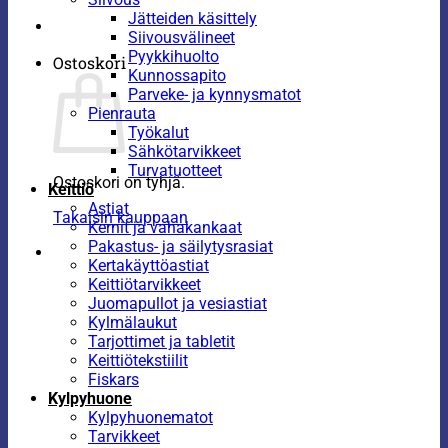
Jätteiden käsittely
Siivousvälineet
Pyykkihuolto
Ostoskori
Kunnossapito
Parveke- ja kynnysmatot
Pienrauta
Työkalut
Sähkötarvikkeet
Turvatuotteet
Ostoskori on tyhjä.
Keittiö
Astiat
Takaisin kauppaan
Kernit ja vahakankaat
Pakastus- ja säilytysrasiat
Kertakäyttöastiat
Keittiötarvikkeet
Juomapullot ja vesiastiat
Kylmälaukut
Tarjottimet ja tabletit
Keittiötekstiilit
Fiskars
Kylpyhuone
Kylpyhuonematot
Tarvikkeet