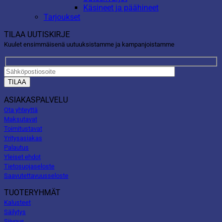
Käsineet ja päähineet
Tarjoukset
TILAA UUTISKIRJE
Kuulet ensimmäisenä uutuuksistamme ja kampanjoistamme
ASIAKASPALVELU
Ota yhteyttä
Maksutavat
Toimitustavat
Yritysasiakas
Palautus
Yleiset ehdot
Tietosuojaseloste
Saavutettavuusseloste
TUOTERYHMÄT
Kalusteet
Säilytys
Siivous