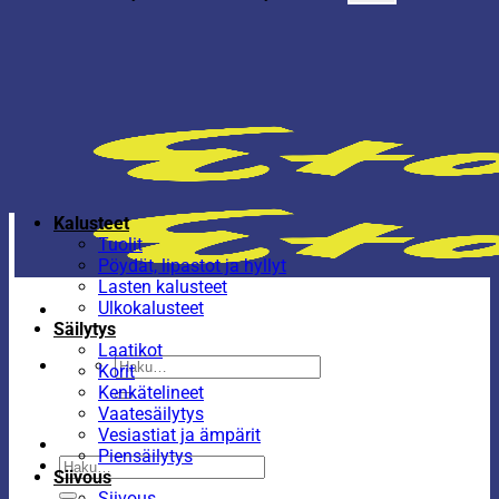
Kalusteet
Tuolit
Pöydät, lipastot ja hyllyt
Lasten kalusteet
Ulkokalusteet
Säilytys
Laatikot
Etsi:
Korit
Kenkätelineet
Vaatesäilytys
Vesiastiat ja ämpärit
Piensäilytys
Etsi:
Siivous
Siivous