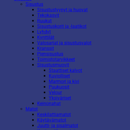
Sisustus
Sisustustyynyt ja huovat
Tekokasvit
Ruukut
Sisustuskorit ja -laatikot
Lyhdyt
Kynttilät
Valosarjat ja sisustusvalot
Kranssit
Piensisustus
Toimistotarvikkeet
Sisustusmuovit
Staattiset kalvot
Kuviolliset
Marmori ja kivi
Puukuosit
Velour
Yksiväriset
Keinonahat
Matot
Keskilattiamatot
Käytävämatot
Juutti- ja sisalmatot