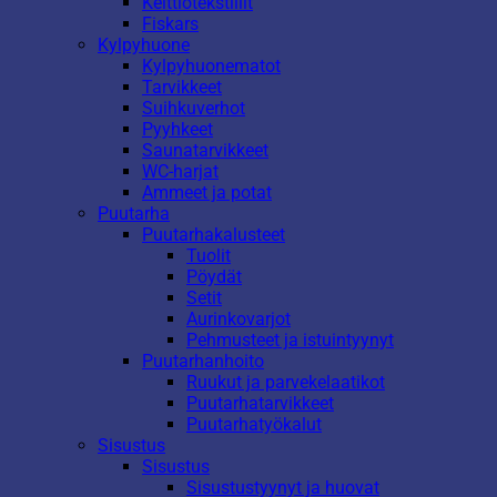
Keittiötekstiilit
Fiskars
Kylpyhuone
Kylpyhuonematot
Tarvikkeet
Suihkuverhot
Pyyhkeet
Saunatarvikkeet
WC-harjat
Ammeet ja potat
Puutarha
Puutarhakalusteet
Tuolit
Pöydät
Setit
Aurinkovarjot
Pehmusteet ja istuintyynyt
Puutarhanhoito
Ruukut ja parvekelaatikot
Puutarhatarvikkeet
Puutarhatyökalut
Sisustus
Sisustus
Sisustustyynyt ja huovat