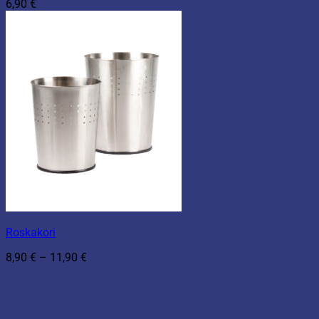
6,90
€
Roskakori
Hintaluokka:
8,90
€
–
11,90
€
8,90 €
-
11,90 €