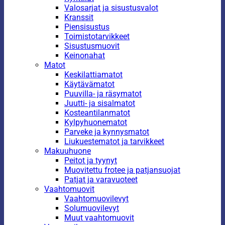
Valosarjat ja sisustusvalot
Kranssit
Piensisustus
Toimistotarvikkeet
Sisustusmuovit
Keinonahat
Matot
Keskilattiamatot
Käytävämatot
Puuvilla- ja räsymatot
Juutti- ja sisalmatot
Kosteantilanmatot
Kylpyhuonematot
Parveke ja kynnysmatot
Liukuestematot ja tarvikkeet
Makuuhuone
Peitot ja tyynyt
Muovitettu frotee ja patjansuojat
Patjat ja varavuoteet
Vaahtomuovit
Vaahtomuovilevyt
Solumuovilevyt
Muut vaahtomuovit