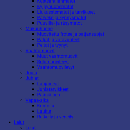
Kosteantilanmatot
Kylpyhuonematot
Liukuestematot ja tarvikkeet
Parveke ja kynnysmatot
Puuvilla- ja räsymatot
Makuuhuone
Muovitettu frotee ja patjansuojat
Patjat ja varavuoteet
Peitot ja tyynyt
Vaahtomuovit
Muut vaahtomuovit
Solumuovilevyt
Vaahtomuovilevyt
Joulu
Juhlat
Lahjaideat
Juhlatarvikkeet
Pääsiäinen
Vapaa-aika
Kuntoilu
Laukut
Retkeily ja veneily
Lelut
Lelut