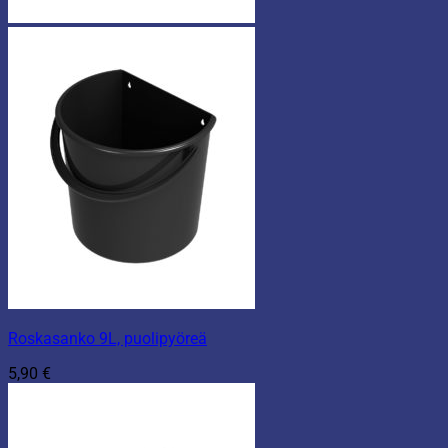
Roskasanko 9L, puolipyöreä
5,90
€