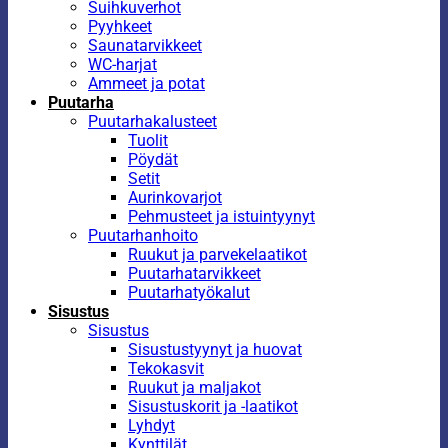
Suihkuverhot
Pyyhkeet
Saunatarvikkeet
WC-harjat
Ammeet ja potat
Puutarha
Puutarhakalusteet
Tuolit
Pöydät
Setit
Aurinkovarjot
Pehmusteet ja istuintyynyt
Puutarhanhoito
Ruukut ja parvekelaatikot
Puutarhatarvikkeet
Puutarhatyökalut
Sisustus
Sisustus
Sisustustyynyt ja huovat
Tekokasvit
Ruukut ja maljakot
Sisustuskorit ja -laatikot
Lyhdyt
Kynttilät