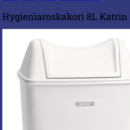
Hygieniaroskakori 8L Katrin