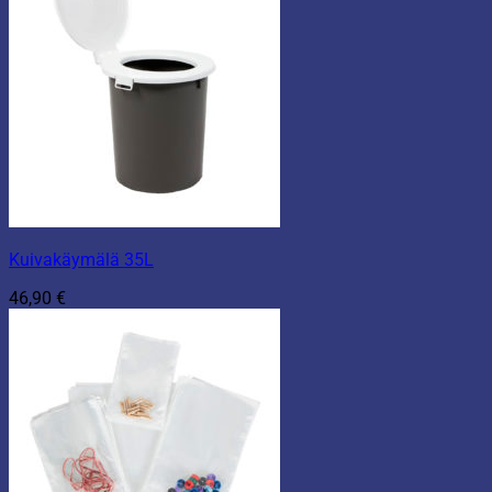
Kuivakäymälä 35L
46,90
€