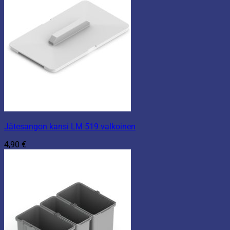
Jätesangon kansi LM 519 valkoinen
4,90
€