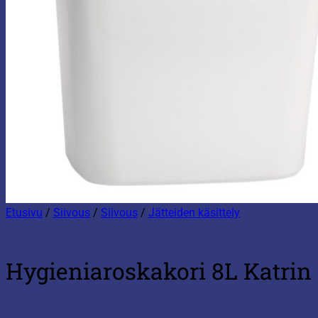
Etusivu
/
Siivous
/
Siivous
/
Jätteiden käsittely
Hygieniaroskakori 8L Katrin