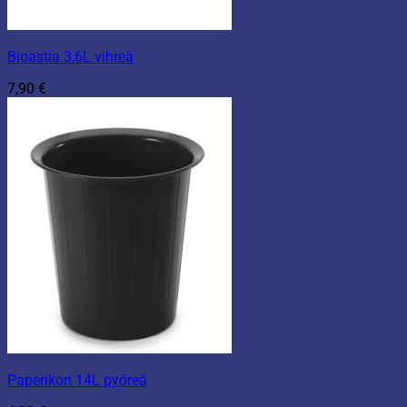
Bioastia 3,6L vihreä
7,90
€
Paperikori 14L pyöreä