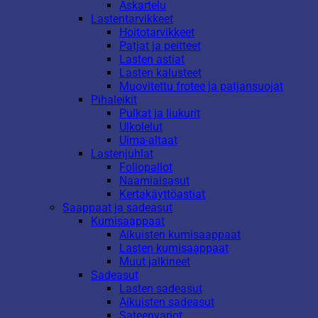
Askartelu
Lastentarvikkeet
Hoitotarvikkeet
Patjat ja peitteet
Lasten astiat
Lasten kalusteet
Muovitettu frotee ja patjansuojat
Pihaleikit
Pulkat ja liukurit
Ulkolelut
Uima-altaat
Lastenjuhlat
Foliopallot
Naamiaisasut
Kertakäyttöastiat
Saappaat ja sadeasut
Kumisaappaat
Aikuisten kumisaappaat
Lasten kumisaappaat
Muut jalkineet
Sadeasut
Lasten sadeasut
Aikuisten sadeasut
Sateenvarjot