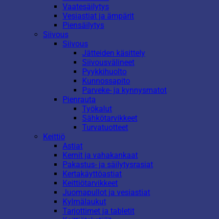
Vaatesäilytys
Vesiastiat ja ämpärit
Piensäilytys
Siivous
Siivous
Jätteiden käsittely
Siivousvälineet
Pyykkihuolto
Kunnossapito
Parveke- ja kynnysmatot
Pienrauta
Työkalut
Sähkötarvikkeet
Turvatuotteet
Keittiö
Astiat
Kernit ja vahakankaat
Pakastus- ja säilytysrasiat
Kertakäyttöastiat
Keittiötarvikkeet
Juomapullot ja vesiastiat
Kylmälaukut
Tarjottimet ja tabletit