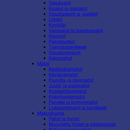
Tekokasvit
Ruukut ja maljakot
Sisustuskorit ja -laatikot
Lyhdyt
Kynttilät
Valosarjat ja sisustusvalot
Kranssit
Piensisustus
Toimistotarvikkeet
Sisustusmuovit
Keinonahat
Matot
Keskilattiamatot
Käytävämatot
Puuvilla- ja räsymatot
Juutti- ja sisalmatot
Kosteantilanmatot
Kylpyhuonematot
Parveke ja kynnysmatot
Liukuestematot ja tarvikkeet
Makuuhuone
Peitot ja tyynyt
Muovitettu frotee ja patjansuojat
Patjat ja varavuoteet