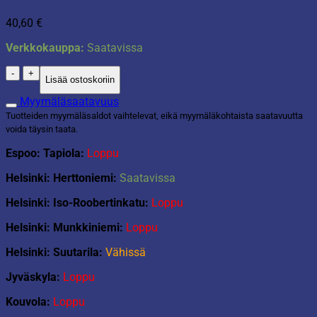
40,60
€
Verkkokauppa:
Saatavissa
Hygieniaroskakori
Lisää ostoskoriin
8L
Katrin
Myymäläsaatavuus
määrä
Tuotteiden myymäläsaldot vaihtelevat, eikä myymäläkohtaista saatavuutta
voida täysin taata.
Espoo: Tapiola:
Loppu
Helsinki: Herttoniemi:
Saatavissa
Helsinki: Iso-Roobertinkatu:
Loppu
Helsinki: Munkkiniemi:
Loppu
Helsinki: Suutarila:
Vähissä
Jyväskyla:
Loppu
Kouvola:
Loppu