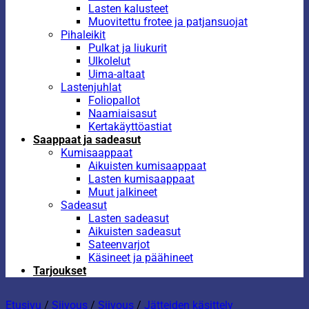
Lasten kalusteet
Muovitettu frotee ja patjansuojat
Pihaleikit
Pulkat ja liukurit
Ulkolelut
Uima-altaat
Lastenjuhlat
Foliopallot
Naamiaisasut
Kertakäyttöastiat
Saappaat ja sadeasut
Kumisaappaat
Aikuisten kumisaappaat
Lasten kumisaappaat
Muut jalkineet
Sadeasut
Lasten sadeasut
Aikuisten sadeasut
Sateenvarjot
Käsineet ja päähineet
Tarjoukset
Etusivu
/
Siivous
/
Siivous
/
Jätteiden käsittely