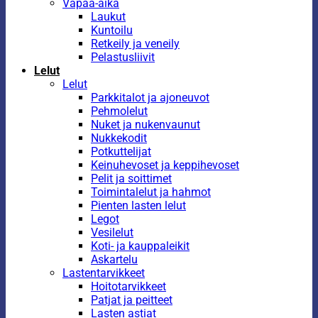
Vapaa-aika
Laukut
Kuntoilu
Retkeily ja veneily
Pelastusliivit
Lelut
Lelut
Parkkitalot ja ajoneuvot
Pehmolelut
Nuket ja nukenvaunut
Nukkekodit
Potkuttelijat
Keinuhevoset ja keppihevoset
Pelit ja soittimet
Toimintalelut ja hahmot
Pienten lasten lelut
Legot
Vesilelut
Koti- ja kauppaleikit
Askartelu
Lastentarvikkeet
Hoitotarvikkeet
Patjat ja peitteet
Lasten astiat