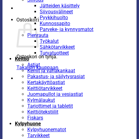
Jätteiden käsittely
Siivousvälineet
Pyykkihuolto
Ostoskori
Kunnossapito
Parveke- ja kynnysmatot
Pienrauta
Työkalut
Sähkötarvikkeet
Turvatuotteet
Ostoskori on tyhjä.
Keittiö
Astiat
Takaisin kauppaan
Kernit ja vahakankaat
Pakastus- ja säilytysrasiat
Kertakäyttöastiat
Keittiötarvikkeet
Juomapullot ja vesiastiat
Kylmälaukut
Tarjottimet ja tabletit
Keittiötekstiilit
Fiskars
Kylpyhuone
Kylpyhuonematot
Tarvikkeet