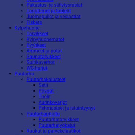
Pakastus- ja säilytysrasiat
Tarjottimet ja tabletit
Juomapullot ja vesiastiat
Fiskars
Kylpyhuone
Tarvikkeet
Kylpyhuonematot
Pyyhkeet
Ammeet ja potat
Saunatarvikkeet
Suihkuverhot
WC-harjat
Puutarha
Puutarhakalusteet
Setit
Pöydät
Tuolit
Aurinkovarjot
Pehmusteet ja istuintyynyt
Puutarhanhoito
Puutarhatarvikkeet
Puutarhatyökalut
Ruukut ja parvekelaatikot