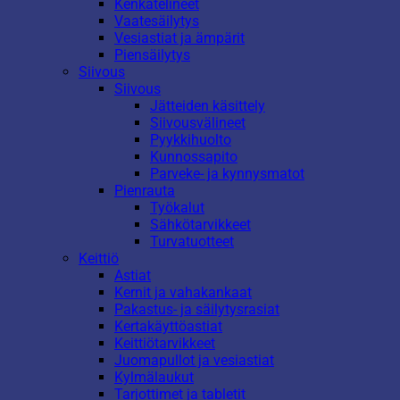
Kenkätelineet
Vaatesäilytys
Vesiastiat ja ämpärit
Piensäilytys
Siivous
Siivous
Jätteiden käsittely
Siivousvälineet
Pyykkihuolto
Kunnossapito
Parveke- ja kynnysmatot
Pienrauta
Työkalut
Sähkötarvikkeet
Turvatuotteet
Keittiö
Astiat
Kernit ja vahakankaat
Pakastus- ja säilytysrasiat
Kertakäyttöastiat
Keittiötarvikkeet
Juomapullot ja vesiastiat
Kylmälaukut
Tarjottimet ja tabletit