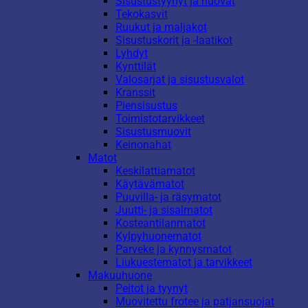
Sisustustyynyt ja huovat
Tekokasvit
Ruukut ja maljakot
Sisustuskorit ja -laatikot
Lyhdyt
Kynttilät
Valosarjat ja sisustusvalot
Kranssit
Piensisustus
Toimistotarvikkeet
Sisustusmuovit
Keinonahat
Matot
Keskilattiamatot
Käytävämatot
Puuvilla- ja räsymatot
Juutti- ja sisalmatot
Kosteantilanmatot
Kylpyhuonematot
Parveke ja kynnysmatot
Liukuestematot ja tarvikkeet
Makuuhuone
Peitot ja tyynyt
Muovitettu frotee ja patjansuojat