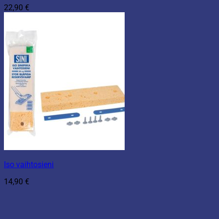
22,90
€
Iso vaihtosieni
14,90
€