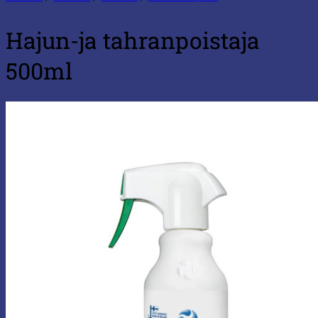
Hajun-ja tahranpoistaja
500ml