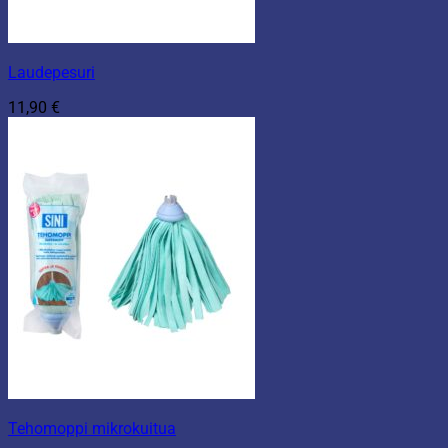
Laudepesuri
11,90
€
Tehomoppi mikrokuitua