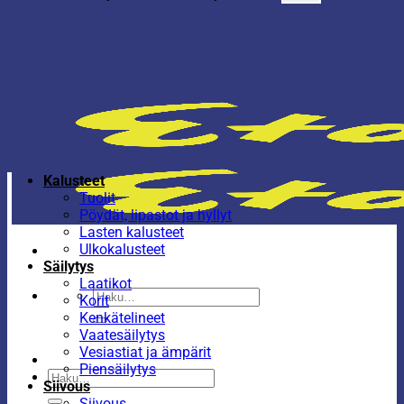
Kalusteet
Tuolit
Pöydät, lipastot ja hyllyt
Lasten kalusteet
Ulkokalusteet
Säilytys
Laatikot
Etsi:
Korit
Kenkätelineet
Vaatesäilytys
Vesiastiat ja ämpärit
Piensäilytys
Etsi:
Siivous
Siivous