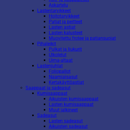
Askartelu
Lastentarvikkeet
Hoitotarvikkeet
Patjat ja peitteet
Lasten astiat
Lasten kalusteet
Muovitettu frotee ja patjansuojat
Pihaleikit
Pulkat ja liukurit
Ulkolelut
Uima-altaat
Lastenjuhlat
Foliopallot
Naamiaisasut
Kertakäyttöastiat
Saappaat ja sadeasut
Kumisaappaat
Aikuisten kumisaappaat
Lasten kumisaappaat
Muut jalkineet
Sadeasut
Lasten sadeasut
Aikuisten sadeasut