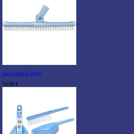
Saumaharja 29cm
10,90
€