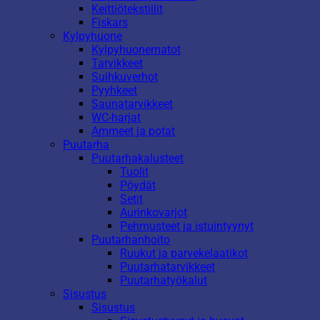
Keittiötekstiilit
Fiskars
Kylpyhuone
Kylpyhuonematot
Tarvikkeet
Suihkuverhot
Pyyhkeet
Saunatarvikkeet
WC-harjat
Ammeet ja potat
Puutarha
Puutarhakalusteet
Tuolit
Pöydät
Setit
Aurinkovarjot
Pehmusteet ja istuintyynyt
Puutarhanhoito
Ruukut ja parvekelaatikot
Puutarhatarvikkeet
Puutarhatyökalut
Sisustus
Sisustus