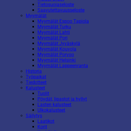
Tietosuojaseloste
Saavutettavuusseloste
Myymälät
Myymälät Espoo Tapiola
Myymälät Turku
Myymälät Lahti
Myymälät Pori
Myymälät Jyväskylä
Myymälät Kouvola
Myymälät Porvoo
Myymälät Helsinki
Myymälät Lappeenranta
Historia
Työpaikat
Tiedotteet
Kalusteet
Tuolit
Pöydät, lipastot ja hyllyt
Lasten kalusteet
Ulkokalusteet
Säilytys
Laatikot
Korit