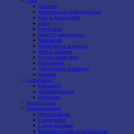
Lelut
Askartelu
Keinuhevoset ja keppihevoset
Koti- ja kauppaleikit
Legot
Pehmolelut
Nuket ja nukenvaunut
Nukkekodit
Parkkitalot ja ajoneuvot
Pelit ja soittimet
Pienten lasten lelut
Potkuttelijat
Toimintalelut ja hahmot
Vesilelut
Lastenjuhlat
Foliopallot
Kertakäyttöastiat
Halloween
Naamiaisasut
Lastentarvikkeet
Hoitotarvikkeet
Lasten astiat
Lasten kalusteet
Muovitettu frotee ja patjansuojat