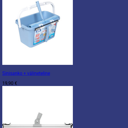
Sinisanko + välineteline
19,90
€