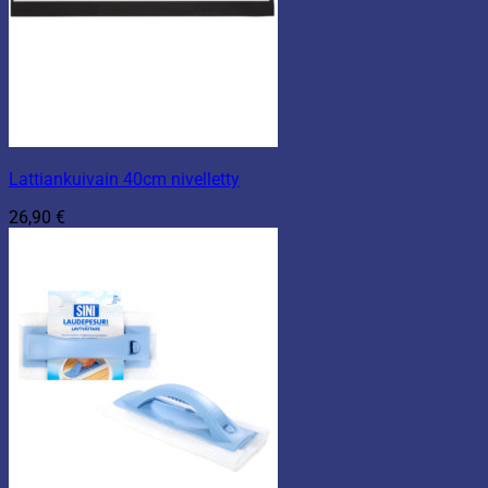
Lattiankuivain 40cm nivelletty
26,90
€