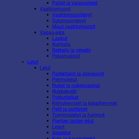
Patjat ja varavuoteet
Vaahtomuovit
Vaahtomuovilevyt
Solumuovilevyt
Muut vaahtomuovit
Vapaa-aika
Laukut
Kuntoilu
Retkeily ja veneily
Pelastusliivit
Lelut
Lelut
Parkkitalot ja ajoneuvot
Pehmolelut
Nuket ja nukenvaunut
Nukkekodit
Potkuttelijat
Keinuhevoset ja keppihevoset
Pelit ja soittimet
Toimintalelut ja hahmot
Pienten lasten lelut
Legot
Vesilelut
Koti- ja kauppaleikit