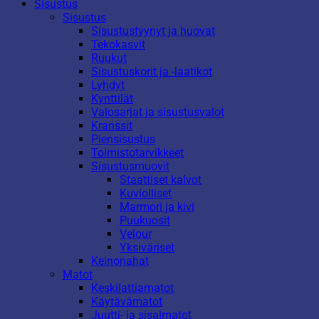
Sisustus
Sisustus
Sisustustyynyt ja huovat
Tekokasvit
Ruukut
Sisustuskorit ja -laatikot
Lyhdyt
Kynttilät
Valosarjat ja sisustusvalot
Kranssit
Piensisustus
Toimistotarvikkeet
Sisustusmuovit
Staattiset kalvot
Kuviolliset
Marmori ja kivi
Puukuosit
Velour
Yksiväriset
Keinonahat
Matot
Keskilattiamatot
Käytävämatot
Juutti- ja sisalmatot