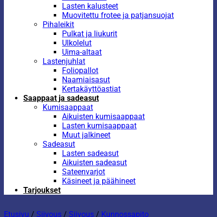
Lasten kalusteet
Muovitettu frotee ja patjansuojat
Pihaleikit
Pulkat ja liukurit
Ulkolelut
Uima-altaat
Lastenjuhlat
Foliopallot
Naamiaisasut
Kertakäyttöastiat
Saappaat ja sadeasut
Kumisaappaat
Aikuisten kumisaappaat
Lasten kumisaappaat
Muut jalkineet
Sadeasut
Lasten sadeasut
Aikuisten sadeasut
Sateenvarjot
Käsineet ja päähineet
Tarjoukset
Etusivu
/
Siivous
/
Siivous
/
Kunnossapito