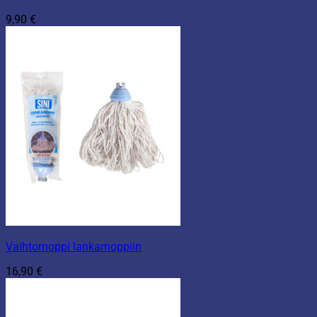
9,90
€
Vaihtomoppi lankamoppiin
16,90
€