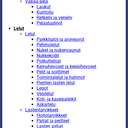
Vapaa-aika
Laukut
Kuntoilu
Retkeily ja veneily
Pelastusliivit
Lelut
Lelut
Parkkitalot ja ajoneuvot
Pehmolelut
Nuket ja nukenvaunut
Nukkekodit
Potkuttelijat
Keinuhevoset ja keppihevoset
Pelit ja soittimet
Toimintalelut ja hahmot
Pienten lasten lelut
Legot
Vesilelut
Koti- ja kauppaleikit
Askartelu
Lastentarvikkeet
Hoitotarvikkeet
Patjat ja peitteet
Lasten astiat