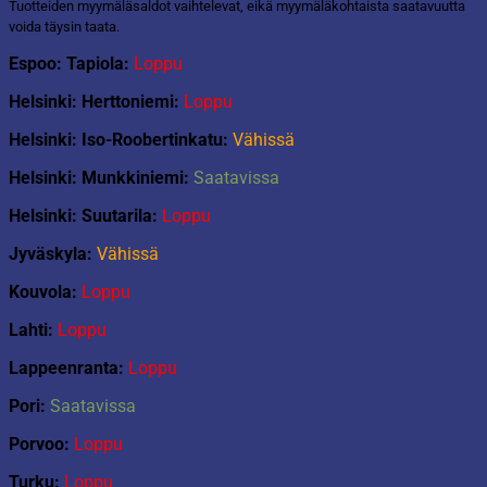
Tuotteiden myymäläsaldot vaihtelevat, eikä myymäläkohtaista saatavuutta
voida täysin taata.
Espoo: Tapiola:
Loppu
Helsinki: Herttoniemi:
Loppu
Helsinki: Iso-Roobertinkatu:
Vähissä
Helsinki: Munkkiniemi:
Saatavissa
Helsinki: Suutarila:
Loppu
Jyväskyla:
Vähissä
Kouvola:
Loppu
Lahti:
Loppu
Lappeenranta:
Loppu
Pori:
Saatavissa
Porvoo:
Loppu
Turku:
Loppu