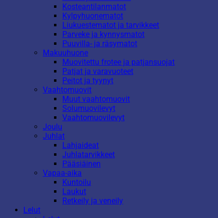
Kosteantilanmatot
Kylpyhuonematot
Liukuestematot ja tarvikkeet
Parveke ja kynnysmatot
Puuvilla- ja räsymatot
Makuuhuone
Muovitettu frotee ja patjansuojat
Patjat ja varavuoteet
Peitot ja tyynyt
Vaahtomuovit
Muut vaahtomuovit
Solumuovilevyt
Vaahtomuovilevyt
Joulu
Juhlat
Lahjaideat
Juhlatarvikkeet
Pääsiäinen
Vapaa-aika
Kuntoilu
Laukut
Retkeily ja veneily
Lelut