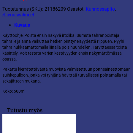
Tuotetunnus (SKU):
21186209
Osastot:
Kunnossapito
,
Siivousvälineet
Kuvaus
Käyttöohje: Poista ensin näkyvä irtolika. Sumuta tahranpoistaja
tahralle ja anna vaikuttaa hetken pinttyneisyydestä riippuen. Pyyhi
tahra nukkaamattomalla liinalla pois huuhdellen. Tarvittaessa toista
käsittely. Voit testata värien kestävyyden ensin näkymättömässä
osassa.
Pakattu kierrätettävästä muovista valmistettuun ponneaineettomaan
suihkepulloon, jonka voi tyhjänä hävittää turvallisesti polttamalla tai
sekajätteen mukana.
Koko: 500ml
Tutustu myös