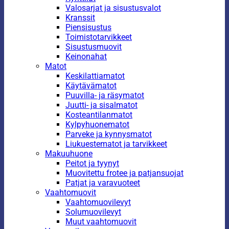
Valosarjat ja sisustusvalot
Kranssit
Piensisustus
Toimistotarvikkeet
Sisustusmuovit
Keinonahat
Matot
Keskilattiamatot
Käytävämatot
Puuvilla- ja räsymatot
Juutti- ja sisalmatot
Kosteantilanmatot
Kylpyhuonematot
Parveke ja kynnysmatot
Liukuestematot ja tarvikkeet
Makuuhuone
Peitot ja tyynyt
Muovitettu frotee ja patjansuojat
Patjat ja varavuoteet
Vaahtomuovit
Vaahtomuovilevyt
Solumuovilevyt
Muut vaahtomuovit