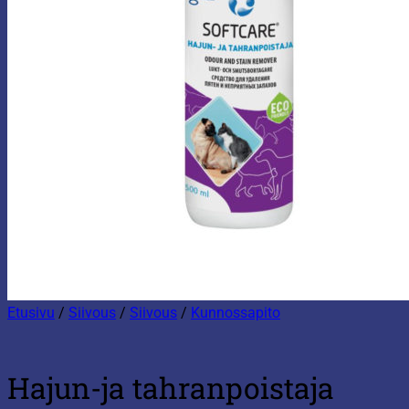
Etusivu
/
Siivous
/
Siivous
/
Kunnossapito
Hajun-ja tahranpoistaja