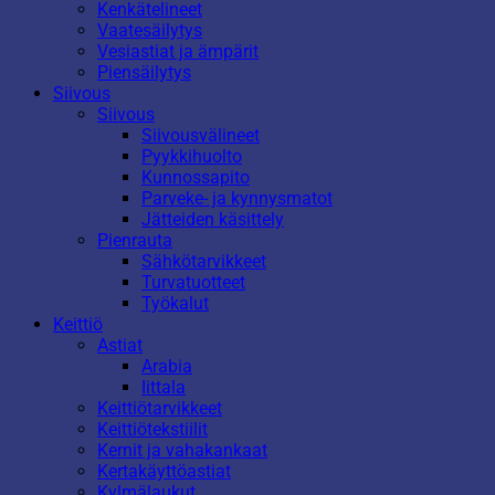
Kenkätelineet
Vaatesäilytys
Vesiastiat ja ämpärit
Piensäilytys
Siivous
Siivous
Siivousvälineet
Pyykkihuolto
Kunnossapito
Parveke- ja kynnysmatot
Jätteiden käsittely
Pienrauta
Sähkötarvikkeet
Turvatuotteet
Työkalut
Keittiö
Astiat
Arabia
Iittala
Keittiötarvikkeet
Keittiötekstiilit
Kernit ja vahakankaat
Kertakäyttöastiat
Kylmälaukut