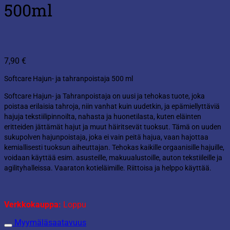
500ml
7,90
€
Softcare Hajun- ja tahranpoistaja 500 ml
Softcare Hajun- ja Tahranpoistaja on uusi ja tehokas tuote, joka
poistaa erilaisia tahroja, niin vanhat kuin uudetkin, ja epämiellyttäviä
hajuja tekstiilipinnoilta, nahasta ja huonetilasta, kuten eläinten
eritteiden jättämät hajut ja muut häiritsevät tuoksut. Tämä on uuden
sukupolven hajunpoistaja, joka ei vain peitä hajua, vaan hajottaa
kemiallisesti tuoksun aiheuttajan. Tehokas kaikille orgaanisille hajuille,
voidaan käyttää esim. asusteille, makuualustoille, auton tekstiileille ja
agilityhalleissa. Vaaraton kotieläimille. Riittoisa ja helppo käyttää.
Verkkokauppa:
Loppu
Myymäläsaatavuus