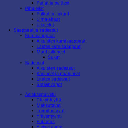
Patjat ja peitteet
Pihaleikit
Pulkat ja liukurit
Uima-altaat
Ulkolelut
Saappaat ja sadeasut
Kumisaappaat
Aikuisten kumisaappaat
Lasten kumisaappaat
Muut jalkineet
Sukat
Sadeasut
Aikuisten sadeasut
Käsineet ja päähineet
Lasten sadeasut
Sateenvarjot
Asiakaspalvelu
Ota yhteyttä
Maksutavat
Toimitustavat
Yritysmyynti
Palautus
Yleiset ehdot