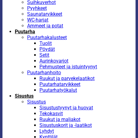
Suihkuverhot
Pyyhkeet
Saunatarvikkeet
WC-harjat
Ammeet ja potat
Puutarha
Puutarhakalusteet
Tuolit
Pöydät
Setit
Aurinkovarjot
Pehmusteet ja istuintyynyt
Puutarhanhoito
Ruukut ja parvekelaatikot
Puutarhatarvikkeet
Puutarhatyökalut
Sisustus
Sisustus
Sisustustyynyt ja huovat
Tekokasvit
Ruukut ja maljakot
Sisustuskorit ja -laatikot
Lyhdyt
Kynttilät