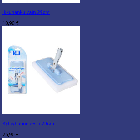
Ikkunankuivain 29cm
10,90
€
Kylpyhuonepesin 23cm
25,90
€