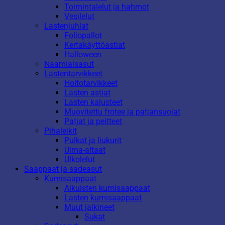
Toimintalelut ja hahmot
Vesilelut
Lastenjuhlat
Foliopallot
Kertakäyttöastiat
Halloween
Naamiaisasut
Lastentarvikkeet
Hoitotarvikkeet
Lasten astiat
Lasten kalusteet
Muovitettu frotee ja patjansuojat
Patjat ja peitteet
Pihaleikit
Pulkat ja liukurit
Uima-altaat
Ulkolelut
Saappaat ja sadeasut
Kumisaappaat
Aikuisten kumisaappaat
Lasten kumisaappaat
Muut jalkineet
Sukat