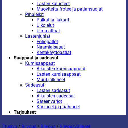
Lasten kalusteet
Muovitettu frotee ja patjansuojat
Pihaleikit
Pulkat ja liukurit
Ulkolelut
Uima-altaat
Lastenjuhlat
Foliopallot
Naamiaisasut
Kertakäyttöastiat
Saappaat ja sadeasut
Kumisaappaat
Aikuisten kumisaappaat
Lasten kumisaappaat
Muut jalkineet
Sadeasut
Lasten sadeasut
Aikuisten sadeasut
Sateenvarjot
Käsineet ja päähineet
Tarjoukset
Etusivu
/
Siivous
/
Siivous
/
Siivousvälineet