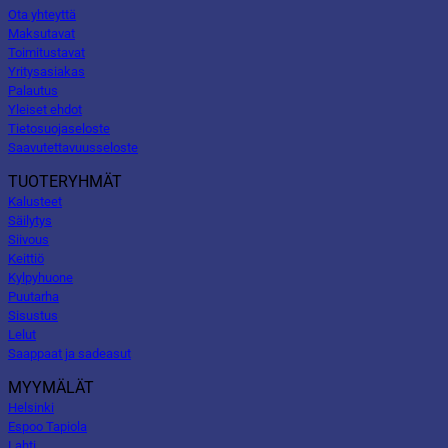
Ota yhteyttä
Maksutavat
Toimitustavat
Yritysasiakas
Palautus
Yleiset ehdot
Tietosuojaseloste
Saavutettavuusseloste
TUOTERYHMÄT
Kalusteet
Säilytys
Siivous
Keittiö
Kylpyhuone
Puutarha
Sisustus
Lelut
Saappaat ja sadeasut
MYYMÄLÄT
Helsinki
Espoo Tapiola
Lahti