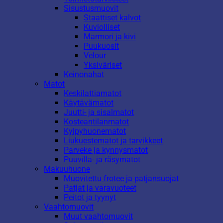
Sisustusmuovit
Staattiset kalvot
Kuviolliset
Marmori ja kivi
Puukuosit
Velour
Yksiväriset
Keinonahat
Matot
Keskilattiamatot
Käytävämatot
Juutti- ja sisalmatot
Kosteantilanmatot
Kylpyhuonematot
Liukuestematot ja tarvikkeet
Parveke ja kynnysmatot
Puuvilla- ja räsymatot
Makuuhuone
Muovitettu frotee ja patjansuojat
Patjat ja varavuoteet
Peitot ja tyynyt
Vaahtomuovit
Muut vaahtomuovit