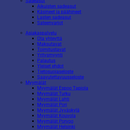
Sadeasut
Aikuisten sadeasut
Käsineet ja päähineet
Lasten sadeasut
Sateenvarjot
Asiakaspalvelu
Ota yhteyttä
Maksutavat
Toimitustavat
Yritysmyynti
Palautus
Yleiset ehdot
Tietosuojaseloste
Saavutettavuusseloste
Myymälät
Myymälät Espoo Tapiola
Myymälät Turku
Myymälät Lahti
Myymälät Pori
Myymälät Jyväskylä
Myymälät Kouvola
Myymälät Porvoo
Myymälät Helsinki