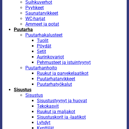
Suihkuverhot
Pyyhkeet
Saunatarvikkeet
WC-harjat
Ammeet ja potat
Puutarha
Puutarhakalusteet
Tuolit
Pöydät
Setit
Aurinkovarjot
Pehmusteet ja istuintyynyt
Puutarhanhoito
Ruukut ja parvekelaatikot
Puutarhatarvikkeet
Puutarhatyökalut
Sisustus
Sisustus
Sisustustyynyt ja huovat
Tekokasvit
Ruukut ja maljakot
Sisustuskorit ja -laatikot
Lyhdyt
Kynttilät