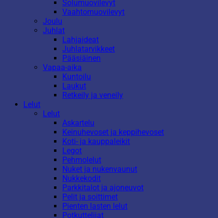
Solumuovilevyt
Vaahtomuovilevyt
Joulu
Juhlat
Lahjaideat
Juhlatarvikkeet
Pääsiäinen
Vapaa-aika
Kuntoilu
Laukut
Retkeily ja veneily
Lelut
Lelut
Askartelu
Keinuhevoset ja keppihevoset
Koti- ja kauppaleikit
Legot
Pehmolelut
Nuket ja nukenvaunut
Nukkekodit
Parkkitalot ja ajoneuvot
Pelit ja soittimet
Pienten lasten lelut
Potkuttelijat