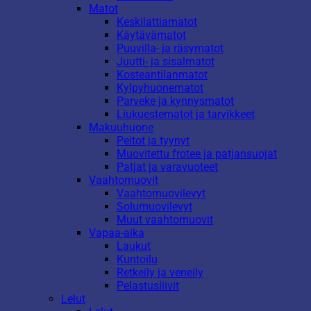
Matot
Keskilattiamatot
Käytävämatot
Puuvilla- ja räsymatot
Juutti- ja sisalmatot
Kosteantilanmatot
Kylpyhuonematot
Parveke ja kynnysmatot
Liukuestematot ja tarvikkeet
Makuuhuone
Peitot ja tyynyt
Muovitettu frotee ja patjansuojat
Patjat ja varavuoteet
Vaahtomuovit
Vaahtomuovilevyt
Solumuovilevyt
Muut vaahtomuovit
Vapaa-aika
Laukut
Kuntoilu
Retkeily ja veneily
Pelastusliivit
Lelut