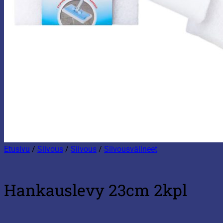
Etusivu
/
Siivous
/
Siivous
/
Siivousvälineet
Hankauslevy 23cm 2kpl