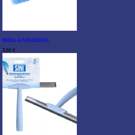
Matto- ja kalusteharja
3,90
€