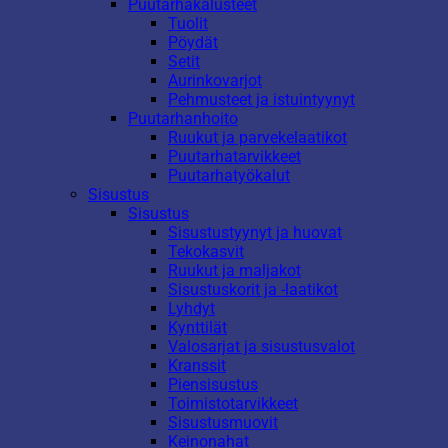
Puutarhakalusteet
Tuolit
Pöydät
Setit
Aurinkovarjot
Pehmusteet ja istuintyynyt
Puutarhanhoito
Ruukut ja parvekelaatikot
Puutarhatarvikkeet
Puutarhatyökalut
Sisustus
Sisustus
Sisustustyynyt ja huovat
Tekokasvit
Ruukut ja maljakot
Sisustuskorit ja -laatikot
Lyhdyt
Kynttilät
Valosarjat ja sisustusvalot
Kranssit
Piensisustus
Toimistotarvikkeet
Sisustusmuovit
Keinonahat