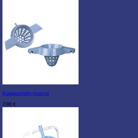
Kuppipuristin muovia
7,90
€