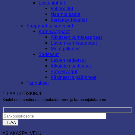
Lastenjuhlat
Foliopallot
Naamiaisasut
Kertakäyttöastiat
Saappaat ja sadeasut
Kumisaappaat
Aikuisten kumisaappaat
Lasten kumisaappaat
Muut jalkineet
Sadeasut
Lasten sadeasut
Aikuisten sadeasut
Sateenvarjot
Käsineet ja päähineet
Tarjoukset
TILAA UUTISKIRJE
Kuulet ensimmäisenä uutuuksistamme ja kampanjoistamme
ASIAKASPALVELU