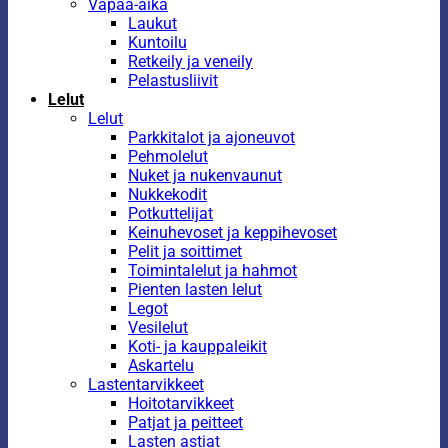
Vapaa-aika
Laukut
Kuntoilu
Retkeily ja veneily
Pelastusliivit
Lelut
Lelut
Parkkitalot ja ajoneuvot
Pehmolelut
Nuket ja nukenvaunut
Nukkekodit
Potkuttelijat
Keinuhevoset ja keppihevoset
Pelit ja soittimet
Toimintalelut ja hahmot
Pienten lasten lelut
Legot
Vesilelut
Koti- ja kauppaleikit
Askartelu
Lastentarvikkeet
Hoitotarvikkeet
Patjat ja peitteet
Lasten astiat