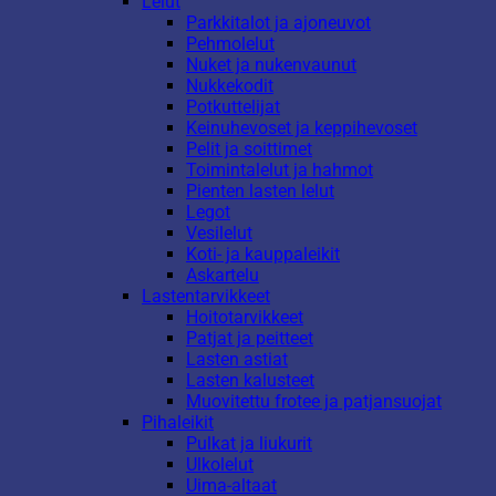
Lelut
Parkkitalot ja ajoneuvot
Pehmolelut
Nuket ja nukenvaunut
Nukkekodit
Potkuttelijat
Keinuhevoset ja keppihevoset
Pelit ja soittimet
Toimintalelut ja hahmot
Pienten lasten lelut
Legot
Vesilelut
Koti- ja kauppaleikit
Askartelu
Lastentarvikkeet
Hoitotarvikkeet
Patjat ja peitteet
Lasten astiat
Lasten kalusteet
Muovitettu frotee ja patjansuojat
Pihaleikit
Pulkat ja liukurit
Ulkolelut
Uima-altaat