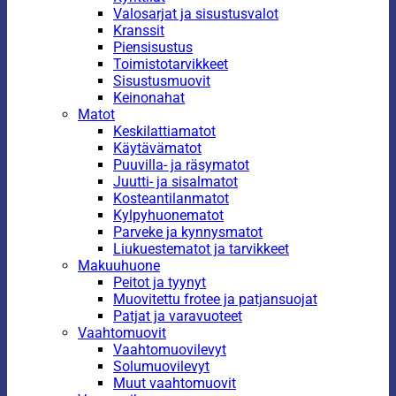
Valosarjat ja sisustusvalot
Kranssit
Piensisustus
Toimistotarvikkeet
Sisustusmuovit
Keinonahat
Matot
Keskilattiamatot
Käytävämatot
Puuvilla- ja räsymatot
Juutti- ja sisalmatot
Kosteantilanmatot
Kylpyhuonematot
Parveke ja kynnysmatot
Liukuestematot ja tarvikkeet
Makuuhuone
Peitot ja tyynyt
Muovitettu frotee ja patjansuojat
Patjat ja varavuoteet
Vaahtomuovit
Vaahtomuovilevyt
Solumuovilevyt
Muut vaahtomuovit