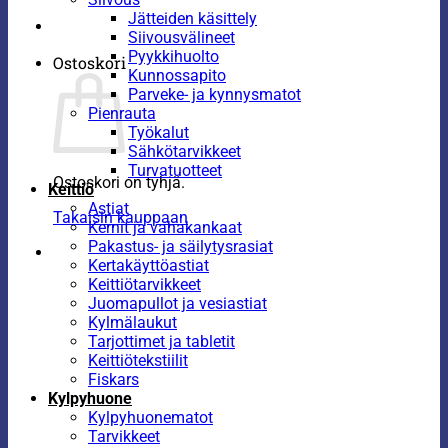
Jätteiden käsittely
Siivousvälineet
Pyykkihuolto
Ostoskori
Kunnossapito
Parveke- ja kynnysmatot
Pienrauta
Työkalut
Sähkötarvikkeet
Turvatuotteet
Ostoskori on tyhjä.
Keittiö
Astiat
Takaisin kauppaan
Kernit ja vahakankaat
Pakastus- ja säilytysrasiat
Kertakäyttöastiat
Keittiötarvikkeet
Juomapullot ja vesiastiat
Kylmälaukut
Tarjottimet ja tabletit
Keittiötekstiilit
Fiskars
Kylpyhuone
Kylpyhuonematot
Tarvikkeet