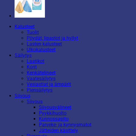
Kalusteet
Tuolit
Pöydät, lipastot ja hyllyt
Lasten kalusteet
Ulkokalusteet
Säilytys
Laatikot
Korit
Kenkätelineet
Vaatesäilytys
Vesiastiat ja ämpärit
Piensäilytys
Siivous
Siivous
Siivousvälineet
Pyykkihuolto
Kunnossapito
Parveke- ja kynnysmatot
Jätteiden käsittely