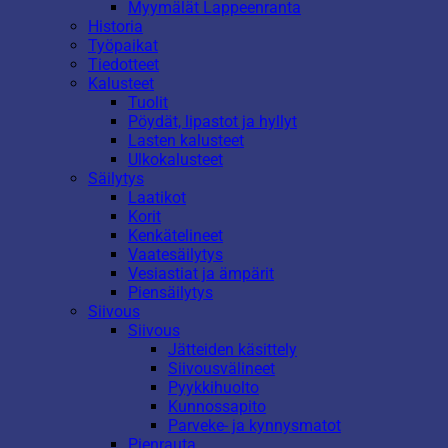
Myymälät Lappeenranta
Historia
Työpaikat
Tiedotteet
Kalusteet
Tuolit
Pöydät, lipastot ja hyllyt
Lasten kalusteet
Ulkokalusteet
Säilytys
Laatikot
Korit
Kenkätelineet
Vaatesäilytys
Vesiastiat ja ämpärit
Piensäilytys
Siivous
Siivous
Jätteiden käsittely
Siivousvälineet
Pyykkihuolto
Kunnossapito
Parveke- ja kynnysmatot
Pienrauta