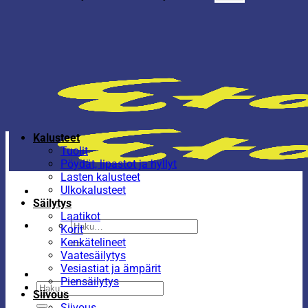
Kalusteet
Tuolit
Pöydät, lipastot ja hyllyt
Lasten kalusteet
Ulkokalusteet
Säilytys
Laatikot
Etsi:
Korit
Kenkätelineet
Vaatesäilytys
Vesiastiat ja ämpärit
Piensäilytys
Etsi:
Siivous
Siivous