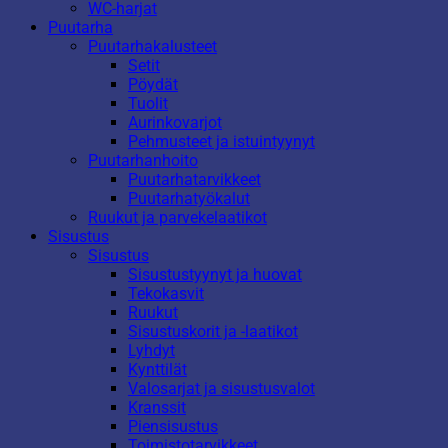
WC-harjat
Puutarha
Puutarhakalusteet
Setit
Pöydät
Tuolit
Aurinkovarjot
Pehmusteet ja istuintyynyt
Puutarhanhoito
Puutarhatarvikkeet
Puutarhatyökalut
Ruukut ja parvekelaatikot
Sisustus
Sisustus
Sisustustyynyt ja huovat
Tekokasvit
Ruukut
Sisustuskorit ja -laatikot
Lyhdyt
Kynttilät
Valosarjat ja sisustusvalot
Kranssit
Piensisustus
Toimistotarvikkeet