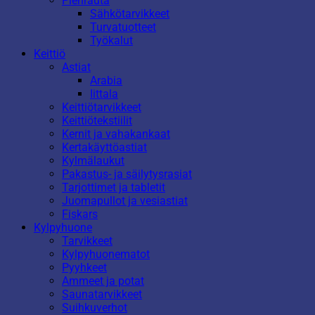
Pienrauta
Sähkötarvikkeet
Turvatuotteet
Työkalut
Keittiö
Astiat
Arabia
Iittala
Keittiötarvikkeet
Keittiötekstiilit
Kernit ja vahakankaat
Kertakäyttöastiat
Kylmälaukut
Pakastus- ja säilytysrasiat
Tarjottimet ja tabletit
Juomapullot ja vesiastiat
Fiskars
Kylpyhuone
Tarvikkeet
Kylpyhuonematot
Pyyhkeet
Ammeet ja potat
Saunatarvikkeet
Suihkuverhot