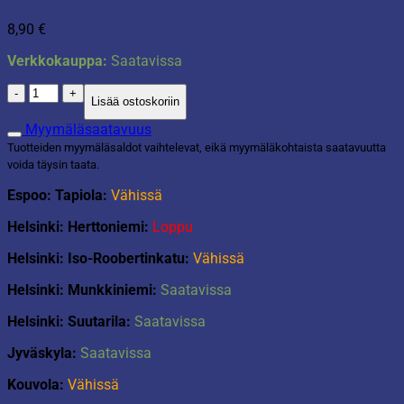
8,90
€
Verkkokauppa:
Saatavissa
Hankauslevy
Lisää ostoskoriin
23cm
2kpl
Myymäläsaatavuus
määrä
Tuotteiden myymäläsaldot vaihtelevat, eikä myymäläkohtaista saatavuutta
voida täysin taata.
Espoo: Tapiola:
Vähissä
Helsinki: Herttoniemi:
Loppu
Helsinki: Iso-Roobertinkatu:
Vähissä
Helsinki: Munkkiniemi:
Saatavissa
Helsinki: Suutarila:
Saatavissa
Jyväskyla:
Saatavissa
Kouvola:
Vähissä