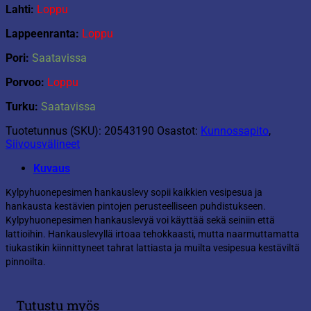
Lahti:
Loppu
Lappeenranta:
Loppu
Pori:
Saatavissa
Porvoo:
Loppu
Turku:
Saatavissa
Tuotetunnus (SKU):
20543190
Osastot:
Kunnossapito
,
Siivousvälineet
Kuvaus
Kylpyhuonepesimen hankauslevy sopii kaikkien vesipesua ja
hankausta kestävien pintojen perusteelliseen puhdistukseen.
Kylpyhuonepesimen hankauslevyä voi käyttää sekä seiniin että
lattioihin. Hankauslevyllä irtoaa tehokkaasti, mutta naarmuttamatta
tiukastikin kiinnittyneet tahrat lattiasta ja muilta vesipesua kestäviltä
pinnoilta.
Tutustu myös