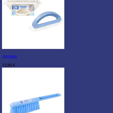
Jynssäri
12,90
€