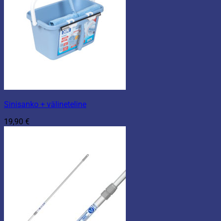
Sinisanko + välineteline
19,90
€