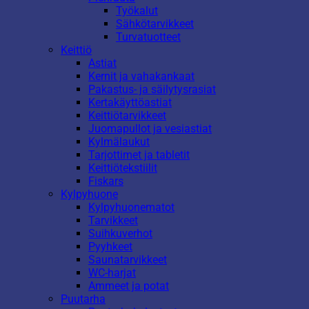
Työkalut
Sähkötarvikkeet
Turvatuotteet
Keittiö
Astiat
Kernit ja vahakankaat
Pakastus- ja säilytysrasiat
Kertakäyttöastiat
Keittiötarvikkeet
Juomapullot ja vesiastiat
Kylmälaukut
Tarjottimet ja tabletit
Keittiötekstiilit
Fiskars
Kylpyhuone
Kylpyhuonematot
Tarvikkeet
Suihkuverhot
Pyyhkeet
Saunatarvikkeet
WC-harjat
Ammeet ja potat
Puutarha