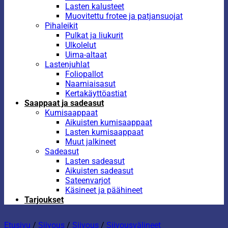
Lasten kalusteet
Muovitettu frotee ja patjansuojat
Pihaleikit
Pulkat ja liukurit
Ulkolelut
Uima-altaat
Lastenjuhlat
Foliopallot
Naamiaisasut
Kertakäyttöastiat
Saappaat ja sadeasut
Kumisaappaat
Aikuisten kumisaappaat
Lasten kumisaappaat
Muut jalkineet
Sadeasut
Lasten sadeasut
Aikuisten sadeasut
Sateenvarjot
Käsineet ja päähineet
Tarjoukset
Etusivu
/
Siivous
/
Siivous
/
Siivousvälineet