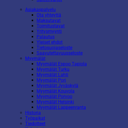
Asiakaspalvelu
Ota yhteyttä
Maksutavat
Toimitustavat
Yritysmyynti
Palautus
Yleiset ehdot
Tietosuojaseloste
Saavutettavuusseloste
Myymälät
Myymälät Espoo Tapiola
Myymälät Turku
Myymälät Lahti
Myymälät Pori
Myymälät Jyväskylä
Myymälät Kouvola
Myymälät Porvoo
Myymälät Helsinki
Myymälät Lappeenranta
Historia
Työpaikat
Tiedotteet