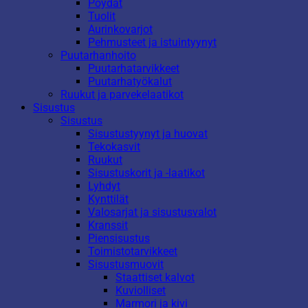
Pöydät
Tuolit
Aurinkovarjot
Pehmusteet ja istuintyynyt
Puutarhanhoito
Puutarhatarvikkeet
Puutarhatyökalut
Ruukut ja parvekelaatikot
Sisustus
Sisustus
Sisustustyynyt ja huovat
Tekokasvit
Ruukut
Sisustuskorit ja -laatikot
Lyhdyt
Kynttilät
Valosarjat ja sisustusvalot
Kranssit
Piensisustus
Toimistotarvikkeet
Sisustusmuovit
Staattiset kalvot
Kuviolliset
Marmori ja kivi