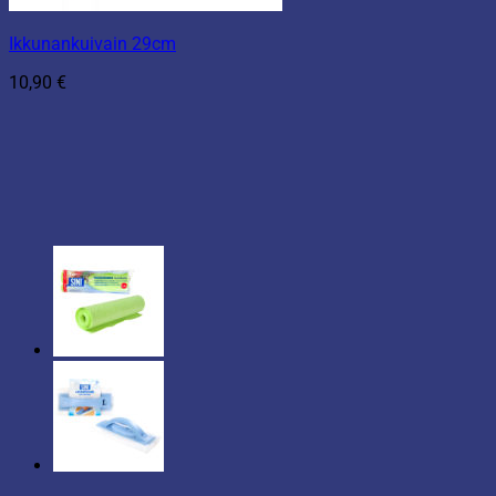
Ikkunankuivain 29cm
10,90
€