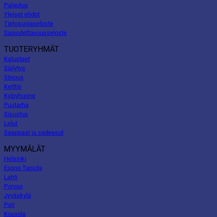
Palautus
Yleiset ehdot
Tietosuojaseloste
Saavutettavuusseloste
TUOTERYHMÄT
Kalusteet
Säilytys
Siivous
Keittiö
Kylpyhuone
Puutarha
Sisustus
Lelut
Saappaat ja sadeasut
MYYMÄLÄT
Helsinki
Espoo Tapiola
Lahti
Porvoo
Jyväskylä
Pori
Kouvola