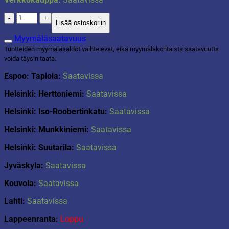
Sieniliina
Lisää ostoskoriin
kostea
3kpl
Myymäläsaatavuus
määrä
Tuotteiden myymäläsaldot vaihtelevat, eikä myymäläkohtaista saatavuutta
voida täysin taata.
Espoo: Tapiola:
Saatavissa
Helsinki: Herttoniemi:
Saatavissa
Helsinki: Iso-Roobertinkatu:
Saatavissa
Helsinki: Munkkiniemi:
Saatavissa
Helsinki: Suutarila:
Saatavissa
Jyväskyla:
Saatavissa
Kouvola:
Saatavissa
Lahti:
Saatavissa
Lappeenranta:
Loppu