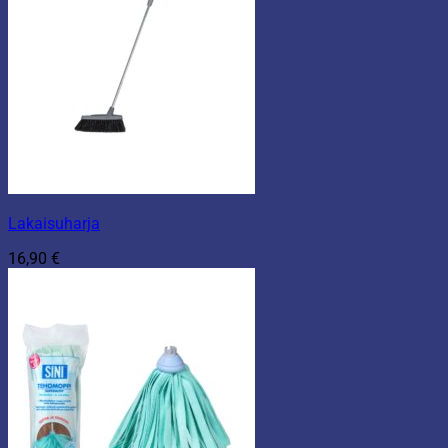
Lakaisuharja
16,90
€