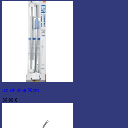
Iso sinipiika 30cm
39,90
€