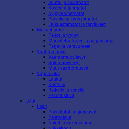
Juutti- ja sisalmatot
Kosteantilanmatot
Kylpyhuonematot
Parveke ja kynnysmatot
Liukuestematot ja tarvikkeet
Makuuhuone
Peitot ja tyynyt
Muovitettu frotee ja patjansuojat
Patjat ja varavuoteet
Vaahtomuovit
Vaahtomuovilevyt
Solumuovilevyt
Muut vaahtomuovit
Vapaa-aika
Laukut
Kuntoilu
Retkeily ja veneily
Pelastusliivit
Lelut
Lelut
Parkkitalot ja ajoneuvot
Pehmolelut
Nuket ja nukenvaunut
Nukkekodit