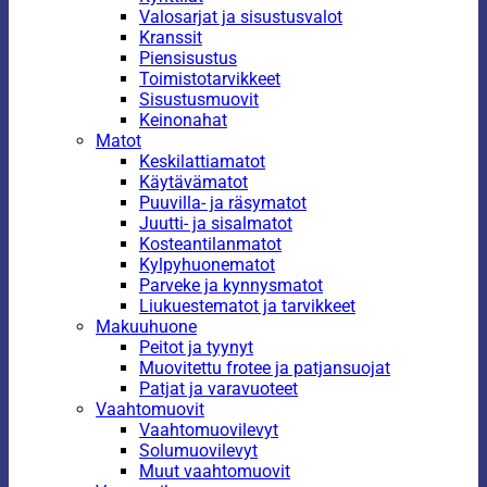
Valosarjat ja sisustusvalot
Kranssit
Piensisustus
Toimistotarvikkeet
Sisustusmuovit
Keinonahat
Matot
Keskilattiamatot
Käytävämatot
Puuvilla- ja räsymatot
Juutti- ja sisalmatot
Kosteantilanmatot
Kylpyhuonematot
Parveke ja kynnysmatot
Liukuestematot ja tarvikkeet
Makuuhuone
Peitot ja tyynyt
Muovitettu frotee ja patjansuojat
Patjat ja varavuoteet
Vaahtomuovit
Vaahtomuovilevyt
Solumuovilevyt
Muut vaahtomuovit