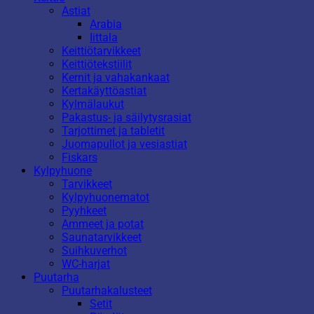
Astiat
Arabia
Iittala
Keittiötarvikkeet
Keittiötekstiilit
Kernit ja vahakankaat
Kertakäyttöastiat
Kylmälaukut
Pakastus- ja säilytysrasiat
Tarjottimet ja tabletit
Juomapullot ja vesiastiat
Fiskars
Kylpyhuone
Tarvikkeet
Kylpyhuonematot
Pyyhkeet
Ammeet ja potat
Saunatarvikkeet
Suihkuverhot
WC-harjat
Puutarha
Puutarhakalusteet
Setit