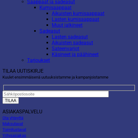
Saappaat ja sadeasut
Kumisaappaat
Aikuisten kumisaappaat
Lasten kumisaappaat
Muut jalkineet
Sadeasut
Lasten sadeasut
Aikuisten sadeasut
Sateenvarjot
Käsineet ja päähineet
Tarjoukset
TILAA UUTISKIRJE
Kuulet ensimmäisenä uutuuksistamme ja kampanjoistamme
ASIAKASPALVELU
Ota yhteyttä
Maksutavat
Toimitustavat
Yritysasiakas