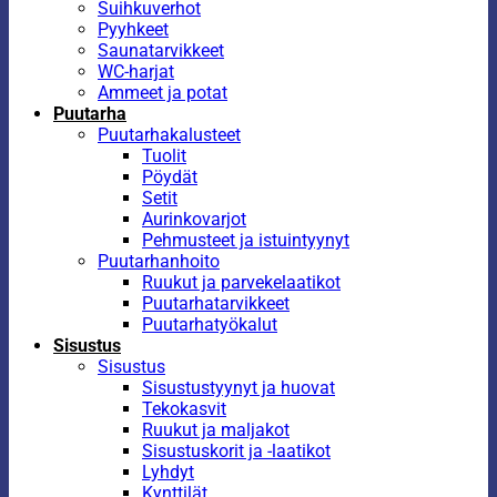
Suihkuverhot
Pyyhkeet
Saunatarvikkeet
WC-harjat
Ammeet ja potat
Puutarha
Puutarhakalusteet
Tuolit
Pöydät
Setit
Aurinkovarjot
Pehmusteet ja istuintyynyt
Puutarhanhoito
Ruukut ja parvekelaatikot
Puutarhatarvikkeet
Puutarhatyökalut
Sisustus
Sisustus
Sisustustyynyt ja huovat
Tekokasvit
Ruukut ja maljakot
Sisustuskorit ja -laatikot
Lyhdyt
Kynttilät