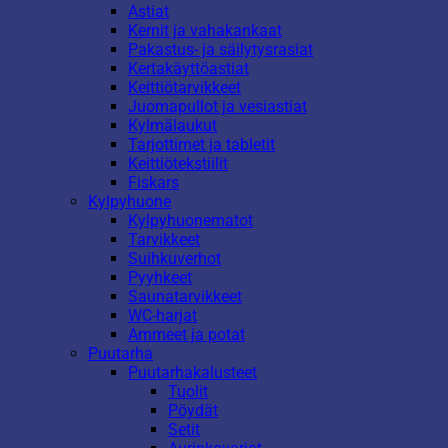
Astiat
Kernit ja vahakankaat
Pakastus- ja säilytysrasiat
Kertakäyttöastiat
Keittiötarvikkeet
Juomapullot ja vesiastiat
Kylmälaukut
Tarjottimet ja tabletit
Keittiötekstiilit
Fiskars
Kylpyhuone
Kylpyhuonematot
Tarvikkeet
Suihkuverhot
Pyyhkeet
Saunatarvikkeet
WC-harjat
Ammeet ja potat
Puutarha
Puutarhakalusteet
Tuolit
Pöydät
Setit