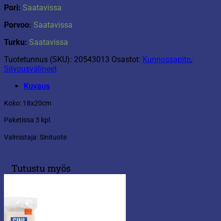
Pori:
Saatavissa
Porvoo:
Saatavissa
Turku:
Saatavissa
Tuotetunnus (SKU):
20543013
Osastot:
Kunnossapito
,
Siivousvälineet
Kuvaus
Koko: 18x20cm
Paketissa 3 kpl.
Valmistaja: Sinituote
Tutustu myös