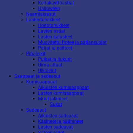
Kertakäyttöastiat
Halloween
Naamiaisasut
Lastentarvikkeet
Hoitotarvikkeet
Lasten astiat
Lasten kalusteet
Muovitettu frotee ja patjansuojat
Patjat ja peitteet
Pihaleikit
Pulkat ja liukurit
Uima-altaat
Ulkolelut
Saappaat ja sadeasut
Kumisaappaat
Aikuisten kumisaappaat
Lasten kumisaappaat
Muut jalkineet
Sukat
Sadeasut
Aikuisten sadeasut
Käsineet ja päähineet
Lasten sadeasut
Sateenvarjot