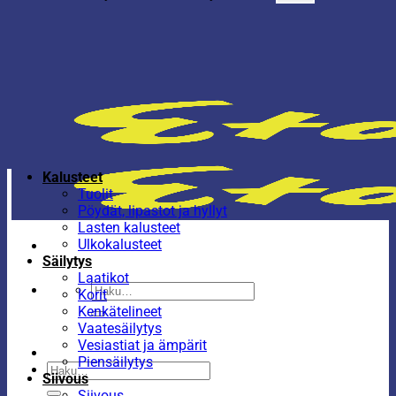
Kalusteet
Tuolit
Pöydät, lipastot ja hyllyt
Lasten kalusteet
Ulkokalusteet
Säilytys
Laatikot
Etsi:
Korit
Kenkätelineet
Vaatesäilytys
Vesiastiat ja ämpärit
Piensäilytys
Etsi:
Siivous
Siivous