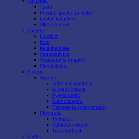
Kalusteet
Tuolit
Pöydät, lipastot ja hyllyt
Lasten kalusteet
Ulkokalusteet
Säilytys
Laatikot
Korit
Kenkätelineet
Vaatesäilytys
Vesiastiat ja ämpärit
Piensäilytys
Siivous
Siivous
Jätteiden käsittely
Siivousvälineet
Pyykkihuolto
Kunnossapito
Parveke- ja kynnysmatot
Pienrauta
Työkalut
Sähkötarvikkeet
Turvatuotteet
Keittiö