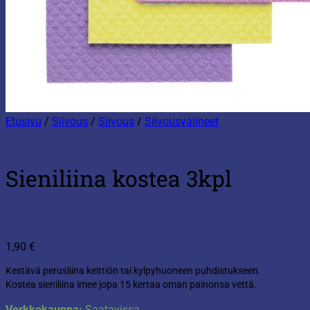
Etusivu
/
Siivous
/
Siivous
/
Siivousvälineet
Sieniliina kostea 3kpl
1,90
€
Kestävä perusliina keittiön tai kylpyhuoneen puhdistukseen.
Kostea sieniliina imee jopa 15 kertaa oman painonsa vettä.
Verkkokauppa:
Saatavissa