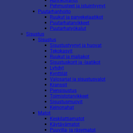
Aurinkovarjot
Pehmusteet ja istuintyynyt
Puutarhanhoito
Ruukut ja parvekelaatikot
Puutarhatarvikkeet
Puutarhatyökalut
Sisustus
Sisustus
Sisustustyynyt ja huovat
Tekokasvit
Ruukut ja maljakot
Sisustuskorit ja -laatikot
Lyhdyt
Kynttilät
Valosarjat ja sisustusvalot
Kranssit
Piensisustus
Toimistotarvikkeet
Sisustusmuovit
Keinonahat
Matot
Keskilattiamatot
Käytävämatot
Puuvilla- ja räsymatot