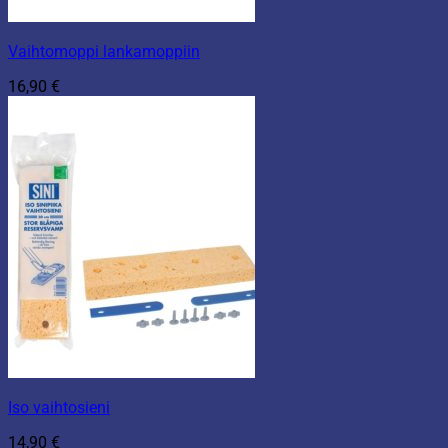
Vaihtomoppi lankamoppiin
16,90
€
Iso vaihtosieni
14,90
€