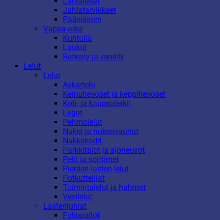
Lahjaideat
Juhlatarvikkeet
Pääsiäinen
Vapaa-aika
Kuntoilu
Laukut
Retkeily ja veneily
Lelut
Lelut
Askartelu
Keinuhevoset ja keppihevoset
Koti- ja kauppaleikit
Legot
Pehmolelut
Nuket ja nukenvaunut
Nukkekodit
Parkkitalot ja ajoneuvot
Pelit ja soittimet
Pienten lasten lelut
Potkuttelijat
Toimintalelut ja hahmot
Vesilelut
Lastenjuhlat
Foliopallot