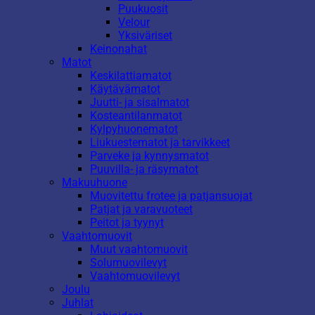
Puukuosit
Velour
Yksiväriset
Keinonahat
Matot
Keskilattiamatot
Käytävämatot
Juutti- ja sisalmatot
Kosteantilanmatot
Kylpyhuonematot
Liukuestematot ja tarvikkeet
Parveke ja kynnysmatot
Puuvilla- ja räsymatot
Makuuhuone
Muovitettu frotee ja patjansuojat
Patjat ja varavuoteet
Peitot ja tyynyt
Vaahtomuovit
Muut vaahtomuovit
Solumuovilevyt
Vaahtomuovilevyt
Joulu
Juhlat