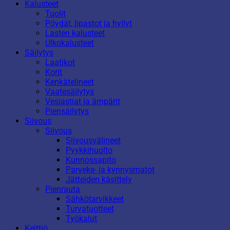
Kalusteet
Tuolit
Pöydät, lipastot ja hyllyt
Lasten kalusteet
Ulkokalusteet
Säilytys
Laatikot
Korit
Kenkätelineet
Vaatesäilytys
Vesiastiat ja ämpärit
Piensäilytys
Siivous
Siivous
Siivousvälineet
Pyykkihuolto
Kunnossapito
Parveke- ja kynnysmatot
Jätteiden käsittely
Pienrauta
Sähkötarvikkeet
Turvatuotteet
Työkalut
Keittiö