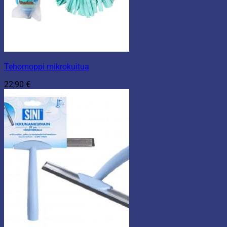
Tehomoppi mikrokuitua
22,90
€