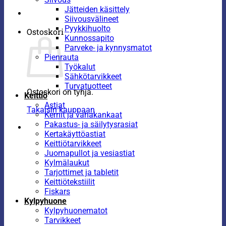
Jätteiden käsittely
Siivousvälineet
Pyykkihuolto
Ostoskori
Kunnossapito
Parveke- ja kynnysmatot
Pienrauta
Työkalut
Sähkötarvikkeet
Turvatuotteet
Ostoskori on tyhjä.
Keittiö
Astiat
Takaisin kauppaan
Kernit ja vahakankaat
Pakastus- ja säilytysrasiat
Kertakäyttöastiat
Keittiötarvikkeet
Juomapullot ja vesiastiat
Kylmälaukut
Tarjottimet ja tabletit
Keittiötekstiilit
Fiskars
Kylpyhuone
Kylpyhuonematot
Tarvikkeet