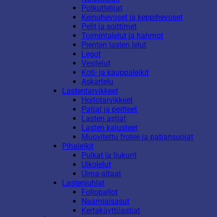
Potkuttelijat
Keinuhevoset ja keppihevoset
Pelit ja soittimet
Toimintalelut ja hahmot
Pienten lasten lelut
Legot
Vesilelut
Koti- ja kauppaleikit
Askartelu
Lastentarvikkeet
Hoitotarvikkeet
Patjat ja peitteet
Lasten astiat
Lasten kalusteet
Muovitettu frotee ja patjansuojat
Pihaleikit
Pulkat ja liukurit
Ulkolelut
Uima-altaat
Lastenjuhlat
Foliopallot
Naamiaisasut
Kertakäyttöastiat