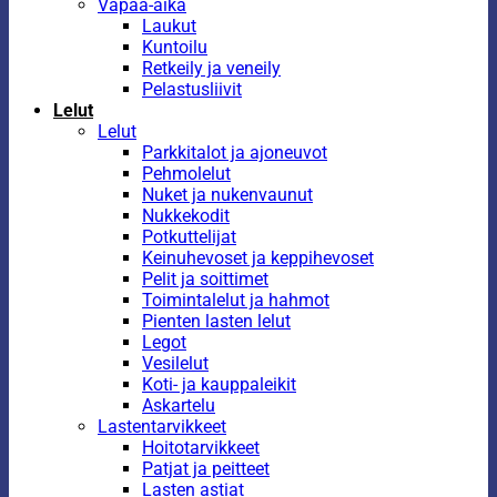
Vapaa-aika
Laukut
Kuntoilu
Retkeily ja veneily
Pelastusliivit
Lelut
Lelut
Parkkitalot ja ajoneuvot
Pehmolelut
Nuket ja nukenvaunut
Nukkekodit
Potkuttelijat
Keinuhevoset ja keppihevoset
Pelit ja soittimet
Toimintalelut ja hahmot
Pienten lasten lelut
Legot
Vesilelut
Koti- ja kauppaleikit
Askartelu
Lastentarvikkeet
Hoitotarvikkeet
Patjat ja peitteet
Lasten astiat