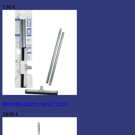
7,90
€
Minimela 30cm + varsi 115cm
24,90
€