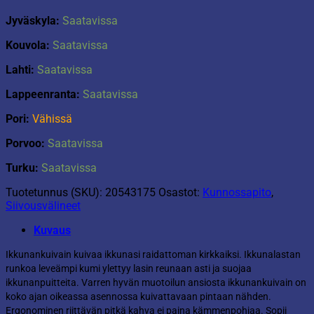
Jyväskyla:
Saatavissa
Kouvola:
Saatavissa
Lahti:
Saatavissa
Lappeenranta:
Saatavissa
Pori:
Vähissä
Porvoo:
Saatavissa
Turku:
Saatavissa
Tuotetunnus (SKU):
20543175
Osastot:
Kunnossapito
,
Siivousvälineet
Kuvaus
Ikkunankuivain kuivaa ikkunasi raidattoman kirkkaiksi. Ikkunalastan
runkoa leveämpi kumi ylettyy lasin reunaan asti ja suojaa
ikkunanpuitteita. Varren hyvän muotoilun ansiosta ikkunankuivain on
koko ajan oikeassa asennossa kuivattavaan pintaan nähden.
Ergonominen riittävän pitkä kahva ei paina kämmenpohjaa. Sopii