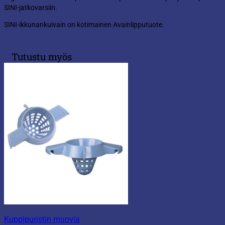
SINI-jatkovarsiin.
SINI-ikkunankuivain on kotimainen Avainlipputuote.
Tutustu myös
Kuppipuristin muovia