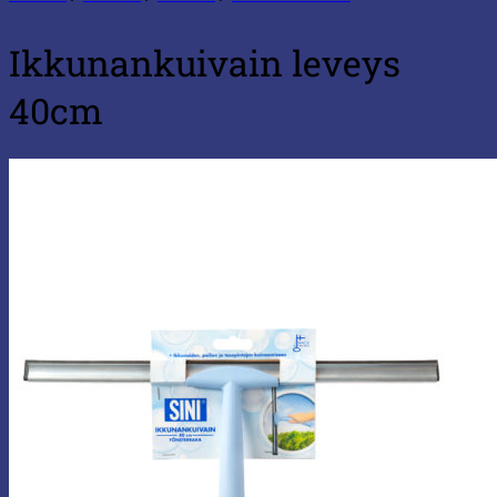
Ikkunankuivain leveys
40cm