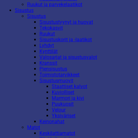
Ruukut ja parvekelaatikot
Sisustus
Sisustus
Sisustustyynyt ja huovat
Tekokasvit
Ruukut
Sisustuskorit ja -laatikot
Lyhdyt
Kynttilät
Valosarjat ja sisustusvalot
Kranssit
Piensisustus
Toimistotarvikkeet
Sisustusmuovit
Staattiset kalvot
Kuviolliset
Marmori ja kivi
Puukuosit
Velour
Yksiväriset
Keinonahat
Matot
Keskilattiamatot