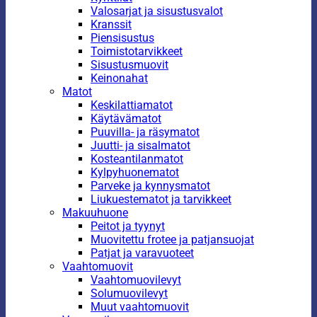
Valosarjat ja sisustusvalot
Kranssit
Piensisustus
Toimistotarvikkeet
Sisustusmuovit
Keinonahat
Matot
Keskilattiamatot
Käytävämatot
Puuvilla- ja räsymatot
Juutti- ja sisalmatot
Kosteantilanmatot
Kylpyhuonematot
Parveke ja kynnysmatot
Liukuestematot ja tarvikkeet
Makuuhuone
Peitot ja tyynyt
Muovitettu frotee ja patjansuojat
Patjat ja varavuoteet
Vaahtomuovit
Vaahtomuovilevyt
Solumuovilevyt
Muut vaahtomuovit