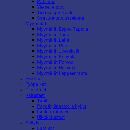
Palautus
Yleiset ehdot
Tietosuojaseloste
Saavutettavuusseloste
Myymälät
Myymälät Espoo Tapiola
Myymälät Turku
Myymälät Lahti
Myymälät Pori
Myymälät Jyväskylä
Myymälät Kouvola
Myymälät Porvoo
Myymälät Helsinki
Myymälät Lappeenranta
Historia
Työpaikat
Tiedotteet
Kalusteet
Tuolit
Pöydät, lipastot ja hyllyt
Lasten kalusteet
Ulkokalusteet
Säilytys
Laatikot