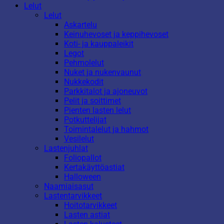
Lelut
Lelut
Askartelu
Keinuhevoset ja keppihevoset
Koti- ja kauppaleikit
Legot
Pehmolelut
Nuket ja nukenvaunut
Nukkekodit
Parkkitalot ja ajoneuvot
Pelit ja soittimet
Pienten lasten lelut
Potkuttelijat
Toimintalelut ja hahmot
Vesilelut
Lastenjuhlat
Foliopallot
Kertakäyttöastiat
Halloween
Naamiaisasut
Lastentarvikkeet
Hoitotarvikkeet
Lasten astiat