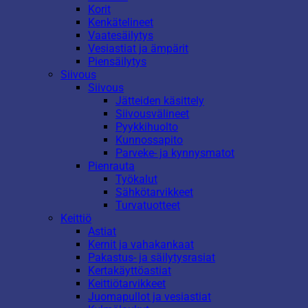
Korit
Kenkätelineet
Vaatesäilytys
Vesiastiat ja ämpärit
Piensäilytys
Siivous
Siivous
Jätteiden käsittely
Siivousvälineet
Pyykkihuolto
Kunnossapito
Parveke- ja kynnysmatot
Pienrauta
Työkalut
Sähkötarvikkeet
Turvatuotteet
Keittiö
Astiat
Kernit ja vahakankaat
Pakastus- ja säilytysrasiat
Kertakäyttöastiat
Keittiötarvikkeet
Juomapullot ja vesiastiat