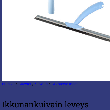
Etusivu
/
Siivous
/
Siivous
/
Siivousvälineet
Ikkunankuivain leveys