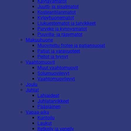
Käytävämatot
Juutti- ja sisalmatot
Kosteantilanmatot
Kylpyhuonematot
Liukuestematot ja tarvikkeet
Parveke ja kynnysmatot
Puuvilla- ja räsymatot
Makuuhuone
Muovitettu frotee ja patjansuojat
Patjat ja varavuoteet
Peitot ja tyynyt
Vaahtomuovit
Muut vaahtomuovit
Solumuovilevyt
Vaahtomuovilevyt
Joulu
Juhlat
Lahjaideat
Juhlatarvikkeet
Pääsiäinen
Vapaa-aika
Kuntoilu
Laukut
Retkeily ja veneily