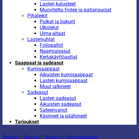
Lasten kalusteet
Muovitettu frotee ja patjansuojat
Pihaleikit
Pulkat ja liukurit
Ulkolelut
Uima-altaat
Lastenjuhlat
Foliopallot
Naamiaisasut
Kertakäyttöastiat
Saappaat ja sadeasut
Kumisaappaat
Aikuisten kumisaappaat
Lasten kumisaappaat
Muut jalkineet
Sadeasut
Lasten sadeasut
Aikuisten sadeasut
Sateenvarjot
Käsineet ja päähineet
Tarjoukset
Etusivu
/
Siivous
/
Siivous
/
Siivousvälineet