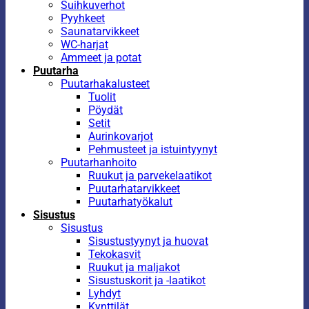
Suihkuverhot
Pyyhkeet
Saunatarvikkeet
WC-harjat
Ammeet ja potat
Puutarha
Puutarhakalusteet
Tuolit
Pöydät
Setit
Aurinkovarjot
Pehmusteet ja istuintyynyt
Puutarhanhoito
Ruukut ja parvekelaatikot
Puutarhatarvikkeet
Puutarhatyökalut
Sisustus
Sisustus
Sisustustyynyt ja huovat
Tekokasvit
Ruukut ja maljakot
Sisustuskorit ja -laatikot
Lyhdyt
Kynttilät