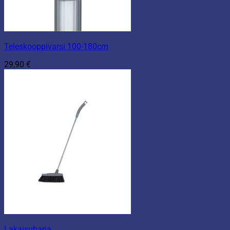
Teleskooppivarsi 100-180cm
29,90
€
Lakaisuharja