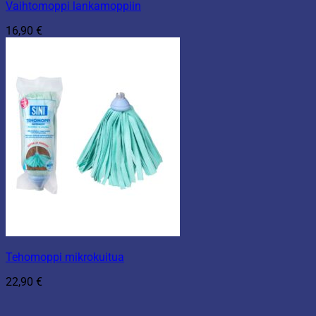
Vaihtomoppi lankamoppiin
16,90
€
Tehomoppi mikrokuitua
22,90
€