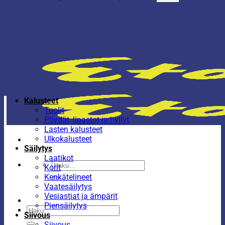
Kalusteet
Tuolit
Pöydät, lipastot ja hyllyt
Lasten kalusteet
Ulkokalusteet
Säilytys
Laatikot
Etsi:
Korit
Kenkätelineet
Vaatesäilytys
Vesiastiat ja ämpärit
Piensäilytys
Etsi:
Siivous
Siivous