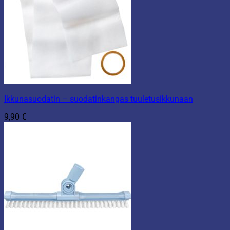
Ikkunasuodatin – suodatinkangas tuuletusikkunaan
9,90
€