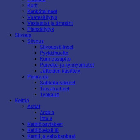
Korit
Kenkätelineet
Vaatesäilytys
Vesiastiat ja ämpärit
Piensäilytys
Siivous
Siivous
Siivousvälineet
Pyykkihuolto
Kunnossapito
Parveke- ja kynnysmatot
Jätteiden käsittely
Pienrauta
Sähkötarvikkeet
Turvatuotteet
Työkalut
Keittiö
Astiat
Arabia
Iittala
Keittiötarvikkeet
Keittiötekstiilit
Kernit ja vahakankaat