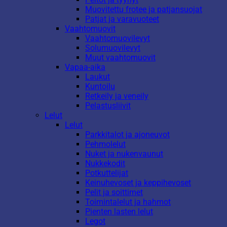
Muovitettu frotee ja patjansuojat
Patjat ja varavuoteet
Vaahtomuovit
Vaahtomuovilevyt
Solumuovilevyt
Muut vaahtomuovit
Vapaa-aika
Laukut
Kuntoilu
Retkeily ja veneily
Pelastusliivit
Lelut
Lelut
Parkkitalot ja ajoneuvot
Pehmolelut
Nuket ja nukenvaunut
Nukkekodit
Potkuttelijat
Keinuhevoset ja keppihevoset
Pelit ja soittimet
Toimintalelut ja hahmot
Pienten lasten lelut
Legot