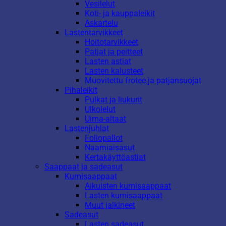
Vesilelut
Koti- ja kauppaleikit
Askartelu
Lastentarvikkeet
Hoitotarvikkeet
Patjat ja peitteet
Lasten astiat
Lasten kalusteet
Muovitettu frotee ja patjansuojat
Pihaleikit
Pulkat ja liukurit
Ulkolelut
Uima-altaat
Lastenjuhlat
Foliopallot
Naamiaisasut
Kertakäyttöastiat
Saappaat ja sadeasut
Kumisaappaat
Aikuisten kumisaappaat
Lasten kumisaappaat
Muut jalkineet
Sadeasut
Lasten sadeasut