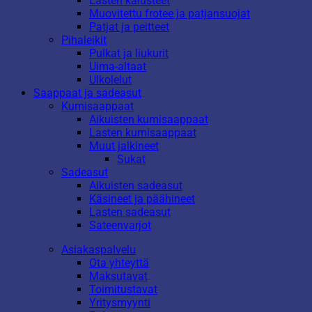
Lasten kalusteet
Muovitettu frotee ja patjansuojat
Patjat ja peitteet
Pihaleikit
Pulkat ja liukurit
Uima-altaat
Ulkolelut
Saappaat ja sadeasut
Kumisaappaat
Aikuisten kumisaappaat
Lasten kumisaappaat
Muut jalkineet
Sukat
Sadeasut
Aikuisten sadeasut
Käsineet ja päähineet
Lasten sadeasut
Sateenvarjot
Asiakaspalvelu
Ota yhteyttä
Maksutavat
Toimitustavat
Yritysmyynti