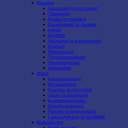
Sisustus
Sisustustyynyt ja huovat
Tekokasvit
Ruukut ja maljakot
Sisustuskorit ja -laatikot
Lyhdyt
Kynttilät
Valosarjat ja sisustusvalot
Kranssit
Piensisustus
Toimistotarvikkeet
Sisustusmuovit
Keinonahat
Matot
Keskilattiamatot
Käytävämatot
Puuvilla- ja räsymatot
Juutti- ja sisalmatot
Kosteantilanmatot
Kylpyhuonematot
Parveke ja kynnysmatot
Liukuestematot ja tarvikkeet
Makuuhuone
Peitot ja tyynyt