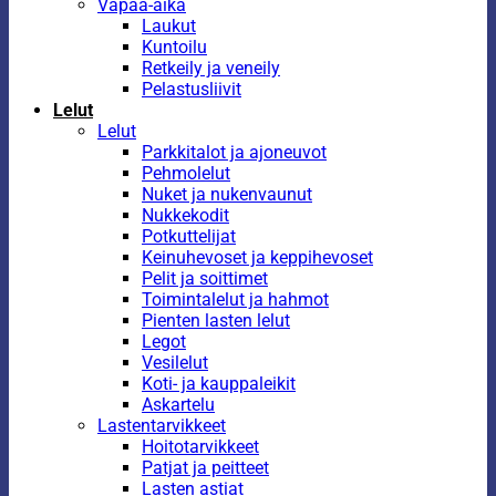
Vapaa-aika
Laukut
Kuntoilu
Retkeily ja veneily
Pelastusliivit
Lelut
Lelut
Parkkitalot ja ajoneuvot
Pehmolelut
Nuket ja nukenvaunut
Nukkekodit
Potkuttelijat
Keinuhevoset ja keppihevoset
Pelit ja soittimet
Toimintalelut ja hahmot
Pienten lasten lelut
Legot
Vesilelut
Koti- ja kauppaleikit
Askartelu
Lastentarvikkeet
Hoitotarvikkeet
Patjat ja peitteet
Lasten astiat