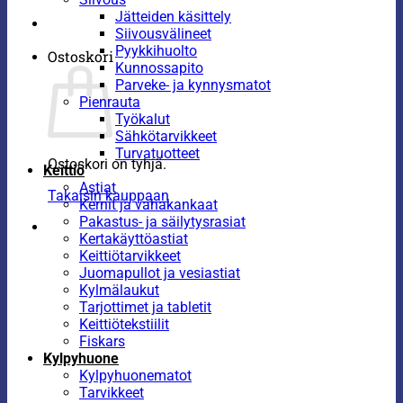
Jätteiden käsittely
Siivousvälineet
Pyykkihuolto
Ostoskori
Kunnossapito
Parveke- ja kynnysmatot
Pienrauta
Työkalut
Sähkötarvikkeet
Turvatuotteet
Ostoskori on tyhjä.
Keittiö
Astiat
Takaisin kauppaan
Kernit ja vahakankaat
Pakastus- ja säilytysrasiat
Kertakäyttöastiat
Keittiötarvikkeet
Juomapullot ja vesiastiat
Kylmälaukut
Tarjottimet ja tabletit
Keittiötekstiilit
Fiskars
Kylpyhuone
Kylpyhuonematot
Tarvikkeet