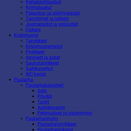
Kertakäyttöastiat
Kylmälaukut
Pakastus- ja säilytysrasiat
Tarjottimet ja tabletit
Juomapullot ja vesiastiat
Fiskars
Kylpyhuone
Tarvikkeet
Kylpyhuonematot
Pyyhkeet
Ammeet ja potat
Saunatarvikkeet
Suihkuverhot
WC-harjat
Puutarha
Puutarhakalusteet
Setit
Pöydät
Tuolit
Aurinkovarjot
Pehmusteet ja istuintyynyt
Puutarhanhoito
Puutarhatarvikkeet
Puutarhatyökalut