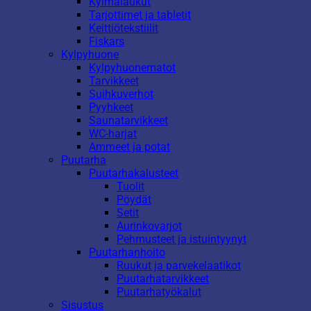
Kylmälaukut
Tarjottimet ja tabletit
Keittiötekstiilit
Fiskars
Kylpyhuone
Kylpyhuonematot
Tarvikkeet
Suihkuverhot
Pyyhkeet
Saunatarvikkeet
WC-harjat
Ammeet ja potat
Puutarha
Puutarhakalusteet
Tuolit
Pöydät
Setit
Aurinkovarjot
Pehmusteet ja istuintyynyt
Puutarhanhoito
Ruukut ja parvekelaatikot
Puutarhatarvikkeet
Puutarhatyökalut
Sisustus