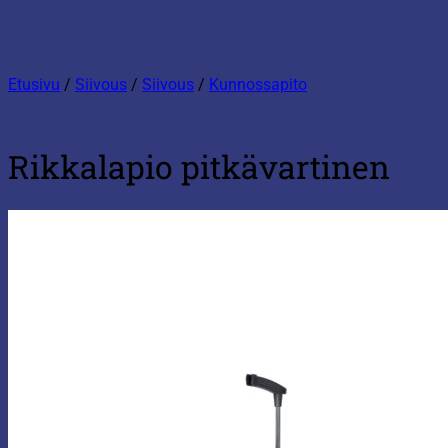
Etusivu
/
Siivous
/
Siivous
/
Kunnossapito
Rikkalapio pitkävartinen