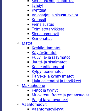
Sisustuskorit ja -laatikot
Lyhdyt
Kynttilät
Valosarjat ja sisustusvalot
Kranssit
Piensisustus
Toimistotarvikkeet
Sisustusmuovit
Keinonahat
Matot
Keskilattiamatot
Käytävämatot
Puuvilla- ja räsymatot
Juutti- ja sisalmatot
Kosteantilanmatot
Kylpyhuonematot
Parveke ja kynnysmatot
Liukuestematot ja tarvikkeet
Makuuhuone
Peitot ja tyynyt
Muovitettu frotee ja patjansuojat
Patjat ja varavuoteet
Vaahtomuovit
Vaahtomuovilevyt