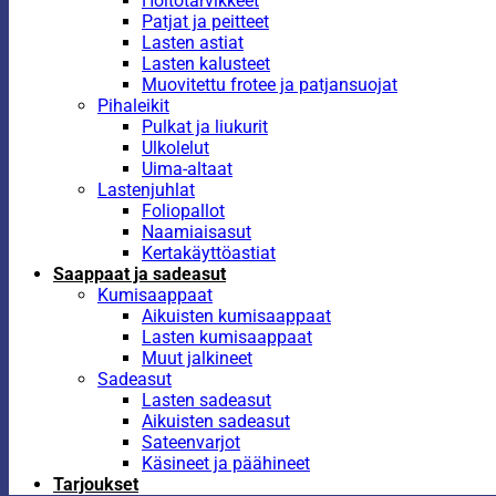
Hoitotarvikkeet
Patjat ja peitteet
Lasten astiat
Lasten kalusteet
Muovitettu frotee ja patjansuojat
Pihaleikit
Pulkat ja liukurit
Ulkolelut
Uima-altaat
Lastenjuhlat
Foliopallot
Naamiaisasut
Kertakäyttöastiat
Saappaat ja sadeasut
Kumisaappaat
Aikuisten kumisaappaat
Lasten kumisaappaat
Muut jalkineet
Sadeasut
Lasten sadeasut
Aikuisten sadeasut
Sateenvarjot
Käsineet ja päähineet
Tarjoukset