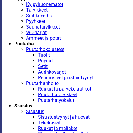
Kylpyhuonematot
Tarvikkeet
Suihkuverhot
Pyyhkeet
Saunatarvikkeet
WC-harjat
Ammeet ja potat
Puutarha
Puutarhakalusteet
Tuolit
Pöydät
Setit
Aurinkovarjot
Pehmusteet ja istuintyynyt
Puutarhanhoito
Ruukut ja parvekelaatikot
Puutarhatarvikkeet
Puutarhatyökalut
Sisustus
Sisustus
Sisustustyynyt ja huovat
Tekokasvit
Ruukut ja maljakot