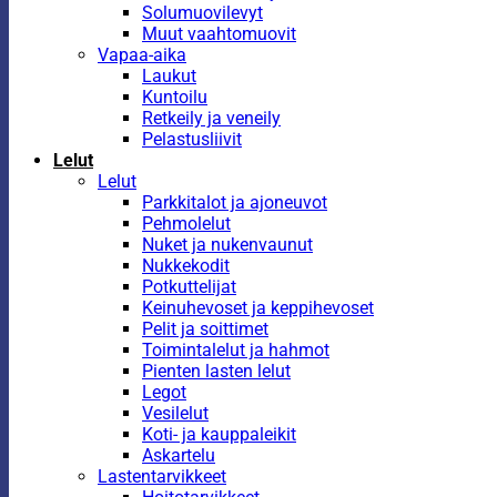
Solumuovilevyt
Muut vaahtomuovit
Vapaa-aika
Laukut
Kuntoilu
Retkeily ja veneily
Pelastusliivit
Lelut
Lelut
Parkkitalot ja ajoneuvot
Pehmolelut
Nuket ja nukenvaunut
Nukkekodit
Potkuttelijat
Keinuhevoset ja keppihevoset
Pelit ja soittimet
Toimintalelut ja hahmot
Pienten lasten lelut
Legot
Vesilelut
Koti- ja kauppaleikit
Askartelu
Lastentarvikkeet