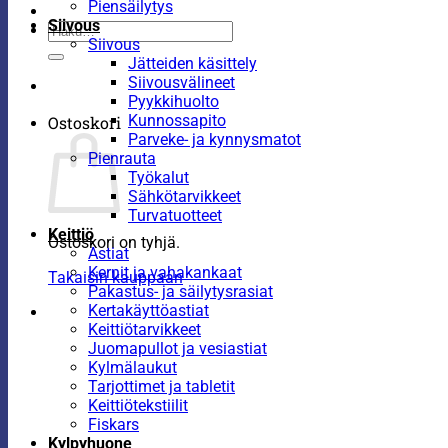
Piensäilytys
Siivous
Etsi:
Siivous
Jätteiden käsittely
Siivousvälineet
Pyykkihuolto
Kunnossapito
Ostoskori
Parveke- ja kynnysmatot
Pienrauta
Työkalut
Sähkötarvikkeet
Turvatuotteet
Keittiö
Ostoskori on tyhjä.
Astiat
Kernit ja vahakankaat
Takaisin kauppaan
Pakastus- ja säilytysrasiat
Kertakäyttöastiat
Keittiötarvikkeet
Juomapullot ja vesiastiat
Kylmälaukut
Tarjottimet ja tabletit
Keittiötekstiilit
Fiskars
Kylpyhuone