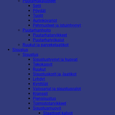
Puutarhakalusteet
Setit
Pöydät
Tuolit
Aurinkovarjot
Pehmusteet ja istuintyynyt
Puutarhanhoito
Puutarhatarvikkeet
Puutarhatyökalut
Ruukut ja parvekelaatikot
Sisustus
Sisustus
Sisustustyynyt ja huovat
Tekokasvit
Ruukut
Sisustuskorit ja -laatikot
Lyhdyt
Kynttilät
Valosarjat ja sisustusvalot
Kranssit
Piensisustus
Toimistotarvikkeet
Sisustusmuovit
Staattiset kalvot