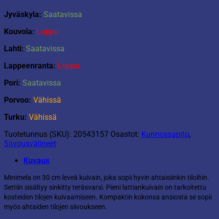
Jyväskyla:
Saatavissa
Kouvola:
Loppu
Lahti:
Saatavissa
Lappeenranta:
Loppu
Pori:
Saatavissa
Porvoo:
Vähissä
Turku:
Vähissä
Tuotetunnus (SKU):
20543157
Osastot:
Kunnossapito
,
Siivousvälineet
Kuvaus
Minimela on 30 cm leveä kuivain, joka sopii hyvin ahtaisiinkin tiloihin.
Settiin sisältyy sinkitty teräsvarsi. Pieni lattiankuivain on tarkoitettu
kosteiden tilojen kuivaamiseen. Kompaktin kokonsa ansiosta se sopii
myös ahtaiden tilojen siivoukseen.