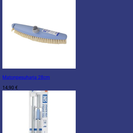
Matonpesuharja 28cm
14,90
€