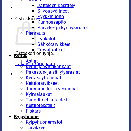
Jätteiden käsittely
Siivousvälineet
Pyykkihuolto
Ostoskori
Kunnossapito
Parveke- ja kynnysmatot
Pienrauta
Työkalut
Sähkötarvikkeet
Turvatuotteet
Ostoskori on tyhjä.
Keittiö
Astiat
Takaisin kauppaan
Kernit ja vahakankaat
Pakastus- ja säilytysrasiat
Kertakäyttöastiat
Keittiötarvikkeet
Juomapullot ja vesiastiat
Kylmälaukut
Tarjottimet ja tabletit
Keittiötekstiilit
Fiskars
Kylpyhuone
Kylpyhuonematot
Tarvikkeet