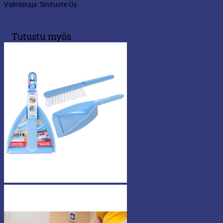
Valmistaja: Sinituote Oy
Tutustu myös