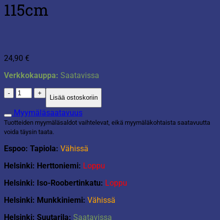
115cm
24,90
€
Verkkokauppa:
Saatavissa
Minimela
Lisää ostoskoriin
30cm
+
Myymäläsaatavuus
varsi
Tuotteiden myymäläsaldot vaihtelevat, eikä myymäläkohtaista saatavuutta
115cm
voida täysin taata.
määrä
Espoo: Tapiola:
Vähissä
Helsinki: Herttoniemi:
Loppu
Helsinki: Iso-Roobertinkatu:
Loppu
Helsinki: Munkkiniemi:
Vähissä
Helsinki: Suutarila:
Saatavissa