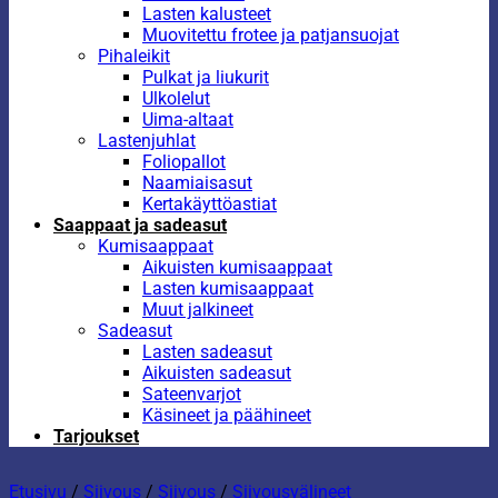
Lasten kalusteet
Muovitettu frotee ja patjansuojat
Pihaleikit
Pulkat ja liukurit
Ulkolelut
Uima-altaat
Lastenjuhlat
Foliopallot
Naamiaisasut
Kertakäyttöastiat
Saappaat ja sadeasut
Kumisaappaat
Aikuisten kumisaappaat
Lasten kumisaappaat
Muut jalkineet
Sadeasut
Lasten sadeasut
Aikuisten sadeasut
Sateenvarjot
Käsineet ja päähineet
Tarjoukset
Etusivu
/
Siivous
/
Siivous
/
Siivousvälineet