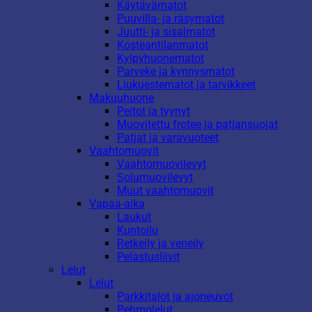
Käytävämatot
Puuvilla- ja räsymatot
Juutti- ja sisalmatot
Kosteantilanmatot
Kylpyhuonematot
Parveke ja kynnysmatot
Liukuestematot ja tarvikkeet
Makuuhuone
Peitot ja tyynyt
Muovitettu frotee ja patjansuojat
Patjat ja varavuoteet
Vaahtomuovit
Vaahtomuovilevyt
Solumuovilevyt
Muut vaahtomuovit
Vapaa-aika
Laukut
Kuntoilu
Retkeily ja veneily
Pelastusliivit
Lelut
Lelut
Parkkitalot ja ajoneuvot
Pehmolelut