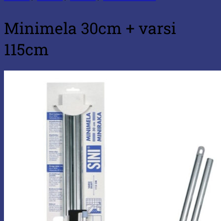
Minimela 30cm + varsi
115cm