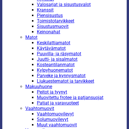
Valosarjat ja sisustusvalot
Kranssit
Piensisustus
Toimistotarvikkeet
Sisustusmuovit
Keinonahat
Matot
Keskilattiamatot
Käytävämatot
Puuvilla- ja räsymatot
Juutti- ja sisalmatot
Kosteantilanmatot
Kylpyhuonematot
Parveke ja kynnysmatot
Liukuestematot ja tarvikkeet
Makuuhuone
Peitot ja tyynyt
Muovitettu frotee ja patjansuojat
Patjat ja varavuoteet
Vaahtomuovit
Vaahtomuovilevyt
Solumuovilevyt
Muut vaahtomuovit