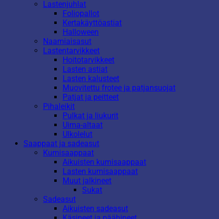
Lastenjuhlat
Foliopallot
Kertakäyttöastiat
Halloween
Naamiaisasut
Lastentarvikkeet
Hoitotarvikkeet
Lasten astiat
Lasten kalusteet
Muovitettu frotee ja patjansuojat
Patjat ja peitteet
Pihaleikit
Pulkat ja liukurit
Uima-altaat
Ulkolelut
Saappaat ja sadeasut
Kumisaappaat
Aikuisten kumisaappaat
Lasten kumisaappaat
Muut jalkineet
Sukat
Sadeasut
Aikuisten sadeasut
Käsineet ja päähineet