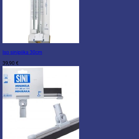
Iso sinipiika 30cm
39,90
€