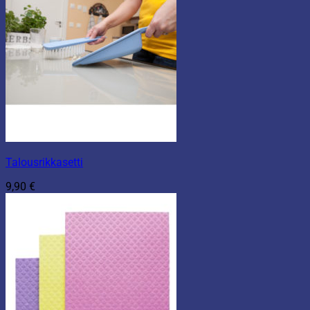
Talousrikkasetti
9,90
€