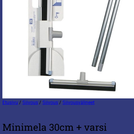
Etusivu
/
Siivous
/
Siivous
/
Siivousvälineet
Minimela 30cm + varsi