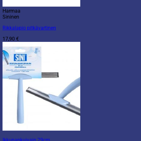
Harmaa
Sininen
Rikkalapio pitkävartinen
17,90
€
Ikkunankuivain 29cm