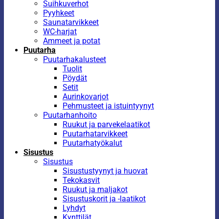
Suihkuverhot
Pyyhkeet
Saunatarvikkeet
WC-harjat
Ammeet ja potat
Puutarha
Puutarhakalusteet
Tuolit
Pöydät
Setit
Aurinkovarjot
Pehmusteet ja istuintyynyt
Puutarhanhoito
Ruukut ja parvekelaatikot
Puutarhatarvikkeet
Puutarhatyökalut
Sisustus
Sisustus
Sisustustyynyt ja huovat
Tekokasvit
Ruukut ja maljakot
Sisustuskorit ja -laatikot
Lyhdyt
Kynttilät