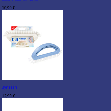
10,90
€
Jynssäri
12,90
€