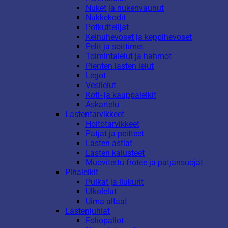
Nuket ja nukenvaunut
Nukkekodit
Potkuttelijat
Keinuhevoset ja keppihevoset
Pelit ja soittimet
Toimintalelut ja hahmot
Pienten lasten lelut
Legot
Vesilelut
Koti- ja kauppaleikit
Askartelu
Lastentarvikkeet
Hoitotarvikkeet
Patjat ja peitteet
Lasten astiat
Lasten kalusteet
Muovitettu frotee ja patjansuojat
Pihaleikit
Pulkat ja liukurit
Ulkolelut
Uima-altaat
Lastenjuhlat
Foliopallot