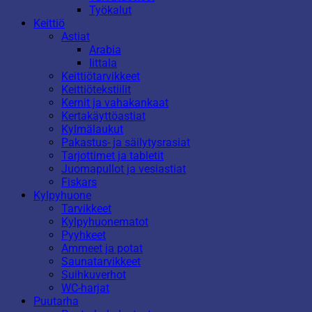
Työkalut
Keittiö
Astiat
Arabia
Iittala
Keittiötarvikkeet
Keittiötekstiilit
Kernit ja vahakankaat
Kertakäyttöastiat
Kylmälaukut
Pakastus- ja säilytysrasiat
Tarjottimet ja tabletit
Juomapullot ja vesiastiat
Fiskars
Kylpyhuone
Tarvikkeet
Kylpyhuonematot
Pyyhkeet
Ammeet ja potat
Saunatarvikkeet
Suihkuverhot
WC-harjat
Puutarha