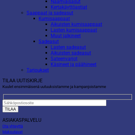
Naamiaisasut
Kertakäyttöastiat
Saappaat ja sadeasut
Kumisaappaat
Aikuisten kumisaappaat
Lasten kumisaappaat
Muut jalkineet
Sadeasut
Lasten sadeasut
Aikuisten sadeasut
Sateenvarjot
Käsineet ja päähineet
Tarjoukset
TILAA UUTISKIRJE
Kuulet ensimmäisenä uutuuksistamme ja kampanjoistamme
ASIAKASPALVELU
Ota yhteyttä
Maksutavat