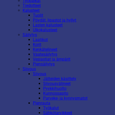
Työpaikat
Tiedotteet
Kalusteet
Tuolit
Pöydät, lipastot ja hyllyt
Lasten kalusteet
Ulkokalusteet
Säilytys
Laatikot
Korit
Kenkätelineet
Vaatesäilytys
Vesiastiat ja ämpärit
Piensäilytys
Siivous
Siivous
Jätteiden käsittely
Siivousvälineet
Pyykkihuolto
Kunnossapito
Parveke- ja kynnysmatot
Pienrauta
Työkalut
Sähkötarvikkeet