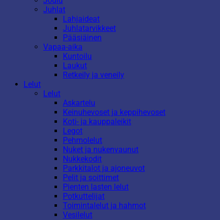
Joulu
Juhlat
Lahjaideat
Juhlatarvikkeet
Pääsiäinen
Vapaa-aika
Kuntoilu
Laukut
Retkeily ja veneily
Lelut
Lelut
Askartelu
Keinuhevoset ja keppihevoset
Koti- ja kauppaleikit
Legot
Pehmolelut
Nuket ja nukenvaunut
Nukkekodit
Parkkitalot ja ajoneuvot
Pelit ja soittimet
Pienten lasten lelut
Potkuttelijat
Toimintalelut ja hahmot
Vesilelut