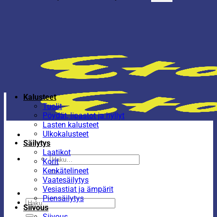
Kalusteet
Tuolit
Pöydät, lipastot ja hyllyt
Lasten kalusteet
Ulkokalusteet
Säilytys
Laatikot
Etsi:
Korit
Kenkätelineet
Vaatesäilytys
Vesiastiat ja ämpärit
Piensäilytys
Etsi:
Siivous
Siivous