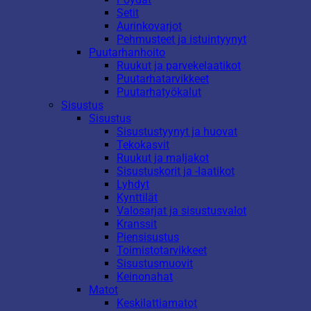
Setit
Aurinkovarjot
Pehmusteet ja istuintyynyt
Puutarhanhoito
Ruukut ja parvekelaatikot
Puutarhatarvikkeet
Puutarhatyökalut
Sisustus
Sisustus
Sisustustyynyt ja huovat
Tekokasvit
Ruukut ja maljakot
Sisustuskorit ja -laatikot
Lyhdyt
Kynttilät
Valosarjat ja sisustusvalot
Kranssit
Piensisustus
Toimistotarvikkeet
Sisustusmuovit
Keinonahat
Matot
Keskilattiamatot