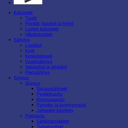
Kalusteet
Tuolit
Pöydät, lipastot ja hyllyt
Lasten kalusteet
Ulkokalusteet
Säilytys
Laatikot
Korit
Kenkätelineet
Vaatesäilytys
Vesiastiat ja ämpärit
Piensäilytys
Siivous
Siivous
Siivousvälineet
Pyykkihuolto
Kunnossapito
Parveke- ja kynnysmatot
Jätteiden käsittely
Pienrauta
Sähkötarvikkeet
Turvatuotteet