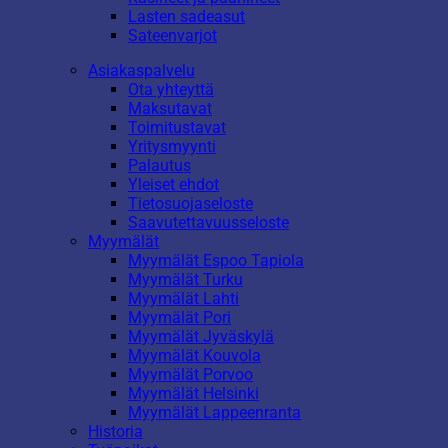
Lasten sadeasut
Sateenvarjot
Asiakaspalvelu
Ota yhteyttä
Maksutavat
Toimitustavat
Yritysmyynti
Palautus
Yleiset ehdot
Tietosuojaseloste
Saavutettavuusseloste
Myymälät
Myymälät Espoo Tapiola
Myymälät Turku
Myymälät Lahti
Myymälät Pori
Myymälät Jyväskylä
Myymälät Kouvola
Myymälät Porvoo
Myymälät Helsinki
Myymälät Lappeenranta
Historia