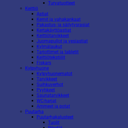
Turvatuotteet
Keittiö
Astiat
Kernit ja vahakankaat
Pakastus- ja säilytysrasiat
Kertakäyttöastiat
Keittiötarvikkeet
Juomapullot ja vesiastiat
Kylmälaukut
Tarjottimet ja tabletit
Keittiötekstiilit
Fiskars
Kylpyhuone
Kylpyhuonematot
Tarvikkeet
Suihkuverhot
Pyyhkeet
Saunatarvikkeet
WC-harjat
Ammeet ja potat
Puutarha
Puutarhakalusteet
Tuolit
Pöydät