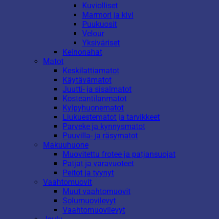
Kuviolliset
Marmori ja kivi
Puukuosit
Velour
Yksiväriset
Keinonahat
Matot
Keskilattiamatot
Käytävämatot
Juutti- ja sisalmatot
Kosteantilanmatot
Kylpyhuonematot
Liukuestematot ja tarvikkeet
Parveke ja kynnysmatot
Puuvilla- ja räsymatot
Makuuhuone
Muovitettu frotee ja patjansuojat
Patjat ja varavuoteet
Peitot ja tyynyt
Vaahtomuovit
Muut vaahtomuovit
Solumuovilevyt
Vaahtomuovilevyt