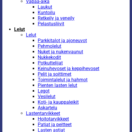
Vapaa-aika
Laukut
Kuntoilu
Retkeily ja veneily
Pelastusliivit
Lelut
Lelut
Parkkitalot ja ajoneuvot
Pehmolelut
Nuket ja nukenvaunut
Nukkekodit
Potkuttelijat
Keinuhevoset ja keppihevoset
Pelit ja soittimet
Toimintalelut ja hahmot
Pienten lasten lelut
Legot
Vesilelut
Koti- ja kauppaleikit
Askartelu
Lastentarvikkeet
Hoitotarvikkeet
Patjat ja peitteet
Lasten astiat