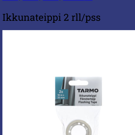
Ikkunateippi 2 rll/pss