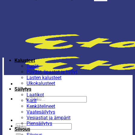
Kalusteet
Tuolit
Pöydät, lipastot ja hyllyt
Lasten kalusteet
Ulkokalusteet
Säilytys
Laatikot
Etsi:
Korit
Kenkätelineet
Vaatesäilytys
Vesiastiat ja ämpärit
Piensäilytys
Etsi:
Siivous
Siivous