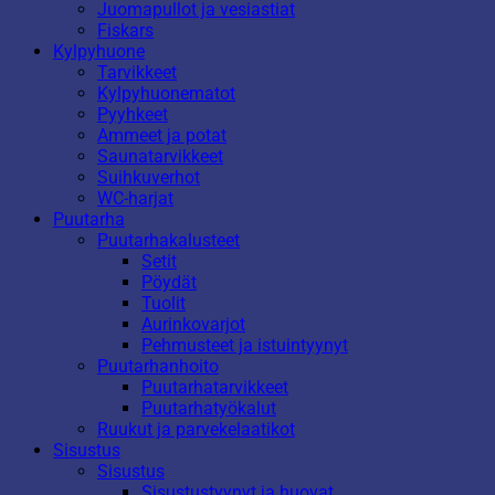
Juomapullot ja vesiastiat
Fiskars
Kylpyhuone
Tarvikkeet
Kylpyhuonematot
Pyyhkeet
Ammeet ja potat
Saunatarvikkeet
Suihkuverhot
WC-harjat
Puutarha
Puutarhakalusteet
Setit
Pöydät
Tuolit
Aurinkovarjot
Pehmusteet ja istuintyynyt
Puutarhanhoito
Puutarhatarvikkeet
Puutarhatyökalut
Ruukut ja parvekelaatikot
Sisustus
Sisustus
Sisustustyynyt ja huovat