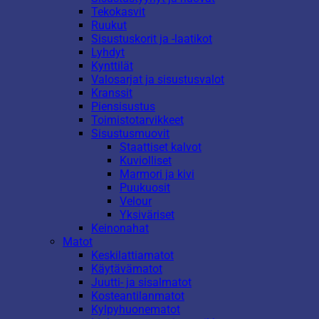
Tekokasvit
Ruukut
Sisustuskorit ja -laatikot
Lyhdyt
Kynttilät
Valosarjat ja sisustusvalot
Kranssit
Piensisustus
Toimistotarvikkeet
Sisustusmuovit
Staattiset kalvot
Kuviolliset
Marmori ja kivi
Puukuosit
Velour
Yksiväriset
Keinonahat
Matot
Keskilattiamatot
Käytävämatot
Juutti- ja sisalmatot
Kosteantilanmatot
Kylpyhuonematot