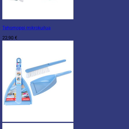
Tehomoppi mikrokuitua
22,90
€