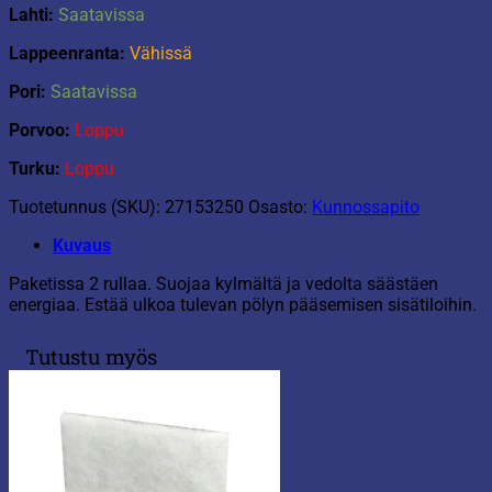
Lahti:
Saatavissa
Lappeenranta:
Vähissä
Pori:
Saatavissa
Porvoo:
Loppu
Turku:
Loppu
Tuotetunnus (SKU):
27153250
Osasto:
Kunnossapito
Kuvaus
Paketissa 2 rullaa. Suojaa kylmältä ja vedolta säästäen
energiaa. Estää ulkoa tulevan pölyn pääsemisen sisätiloihin.
Tutustu myös