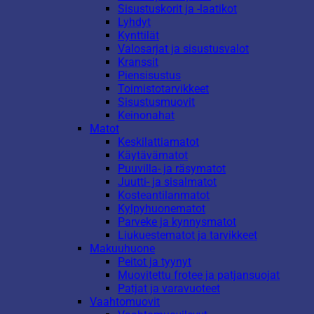
Sisustuskorit ja -laatikot
Lyhdyt
Kynttilät
Valosarjat ja sisustusvalot
Kranssit
Piensisustus
Toimistotarvikkeet
Sisustusmuovit
Keinonahat
Matot
Keskilattiamatot
Käytävämatot
Puuvilla- ja räsymatot
Juutti- ja sisalmatot
Kosteantilanmatot
Kylpyhuonematot
Parveke ja kynnysmatot
Liukuestematot ja tarvikkeet
Makuuhuone
Peitot ja tyynyt
Muovitettu frotee ja patjansuojat
Patjat ja varavuoteet
Vaahtomuovit