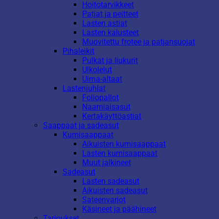
Hoitotarvikkeet
Patjat ja peitteet
Lasten astiat
Lasten kalusteet
Muovitettu frotee ja patjansuojat
Pihaleikit
Pulkat ja liukurit
Ulkolelut
Uima-altaat
Lastenjuhlat
Foliopallot
Naamiaisasut
Kertakäyttöastiat
Saappaat ja sadeasut
Kumisaappaat
Aikuisten kumisaappaat
Lasten kumisaappaat
Muut jalkineet
Sadeasut
Lasten sadeasut
Aikuisten sadeasut
Sateenvarjot
Käsineet ja päähineet
Tarjoukset