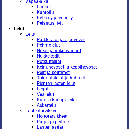
Vapaa-aika
Laukut
Kuntoilu
Retkeily ja veneily
Pelastusliivit
Lelut
Lelut
Parkkitalot ja ajoneuvot
Pehmolelut
Nuket ja nukenvaunut
Nukkekodit
Potkuttelijat
Keinuhevoset ja keppihevoset
Pelit ja soittimet
Toimintalelut ja hahmot
Pienten lasten lelut
Legot
Vesilelut
Koti- ja kauppaleikit
Askartelu
Lastentarvikkeet
Hoitotarvikkeet
Patjat ja peitteet
Lasten astiat