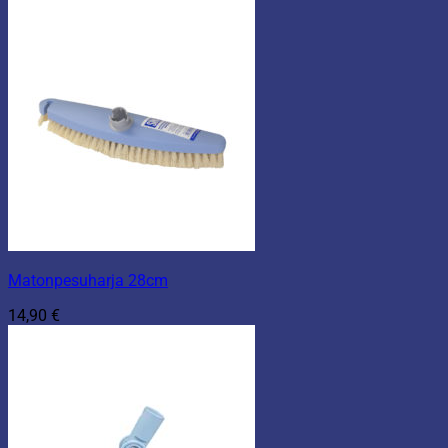
Matonpesuharja 28cm
14,90
€