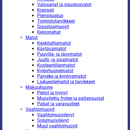
Valosarjat ja sisustusvalot
Kranssit
Piensisustus
Toimistotarvikkeet
Sisustusmuovit
Keinonahat
Matot
Keskilattiamatot
Käytävämatot
Puuvilla- ja räsymatot
Juutti- ja sisalmatot
Kosteantilanmatot
Kylpyhuonematot
Parveke ja kynnysmatot
Liukuestematot ja tarvikkeet
Makuuhuone
Peitot ja tyynyt
Muovitettu frotee ja patjansuojat
Patjat ja varavuoteet
Vaahtomuovit
Vaahtomuovilevyt
Solumuovilevyt
Muut vaahtomuovit