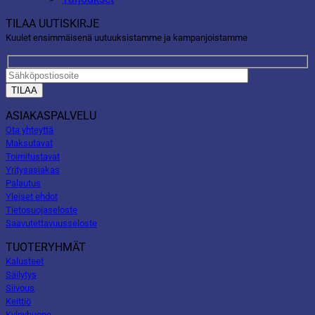
TILAA UUTISKIRJE
Kuulet ensimmäisenä uutuuksistamme ja kampanjoistamme
ASIAKASPALVELU
Ota yhteyttä
Maksutavat
Toimitustavat
Yritysasiakas
Palautus
Yleiset ehdot
Tietosuojaseloste
Saavutettavuusseloste
TUOTERYHMÄT
Kalusteet
Säilytys
Siivous
Keittiö
Kylpyhuone