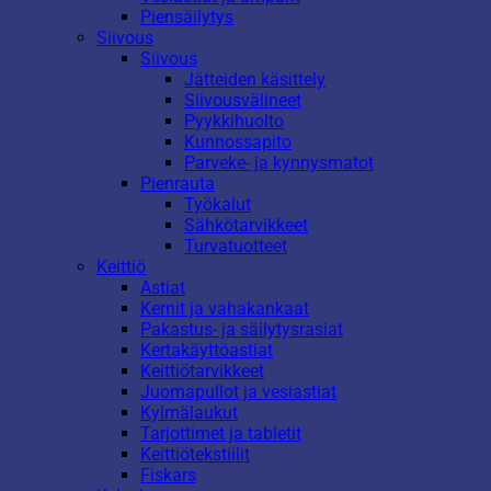
Piensäilytys
Siivous
Siivous
Jätteiden käsittely
Siivousvälineet
Pyykkihuolto
Kunnossapito
Parveke- ja kynnysmatot
Pienrauta
Työkalut
Sähkötarvikkeet
Turvatuotteet
Keittiö
Astiat
Kernit ja vahakankaat
Pakastus- ja säilytysrasiat
Kertakäyttöastiat
Keittiötarvikkeet
Juomapullot ja vesiastiat
Kylmälaukut
Tarjottimet ja tabletit
Keittiötekstiilit
Fiskars