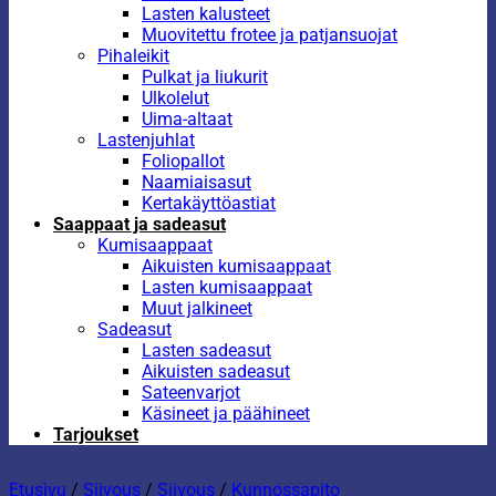
Lasten kalusteet
Muovitettu frotee ja patjansuojat
Pihaleikit
Pulkat ja liukurit
Ulkolelut
Uima-altaat
Lastenjuhlat
Foliopallot
Naamiaisasut
Kertakäyttöastiat
Saappaat ja sadeasut
Kumisaappaat
Aikuisten kumisaappaat
Lasten kumisaappaat
Muut jalkineet
Sadeasut
Lasten sadeasut
Aikuisten sadeasut
Sateenvarjot
Käsineet ja päähineet
Tarjoukset
Etusivu
/
Siivous
/
Siivous
/
Kunnossapito