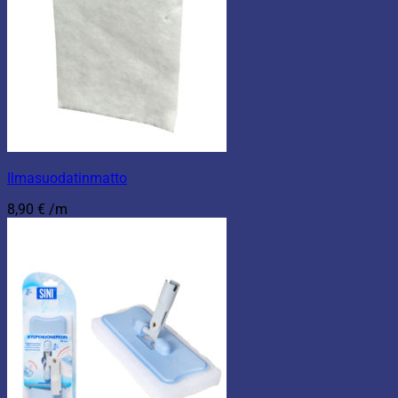
Ilmasuodatinmatto
8,90
€
/m