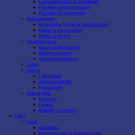
Liukuestematot ja tarvikkeet
Parveke ja kynnysmatot
Puuvilla- ja räsymatot
Makuuhuone
Muovitettu frotee ja patjansuojat
Patjat ja varavuoteet
Peitot ja tyynyt
Vaahtomuovit
Muut vaahtomuovit
Solumuovilevyt
Vaahtomuovilevyt
Joulu
Juhlat
Lahjaideat
Juhlatarvikkeet
Pääsiäinen
Vapaa-aika
Kuntoilu
Laukut
Retkeily ja veneily
Lelut
Lelut
Askartelu
Keinuhevoset ja keppihevoset