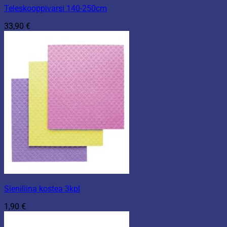
Teleskooppivarsi 140-250cm
33,90
€
Sieniliina kostea 3kpl
1,90
€