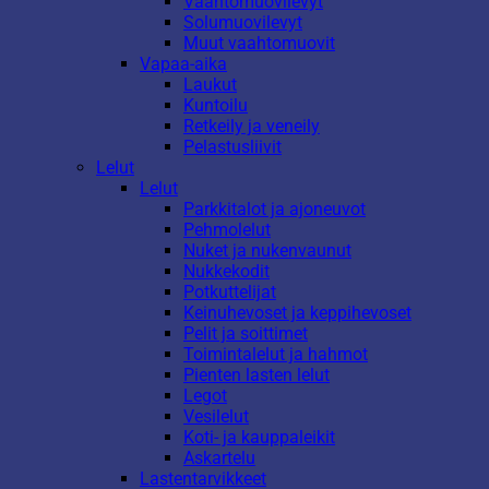
Vaahtomuovilevyt
Solumuovilevyt
Muut vaahtomuovit
Vapaa-aika
Laukut
Kuntoilu
Retkeily ja veneily
Pelastusliivit
Lelut
Lelut
Parkkitalot ja ajoneuvot
Pehmolelut
Nuket ja nukenvaunut
Nukkekodit
Potkuttelijat
Keinuhevoset ja keppihevoset
Pelit ja soittimet
Toimintalelut ja hahmot
Pienten lasten lelut
Legot
Vesilelut
Koti- ja kauppaleikit
Askartelu
Lastentarvikkeet