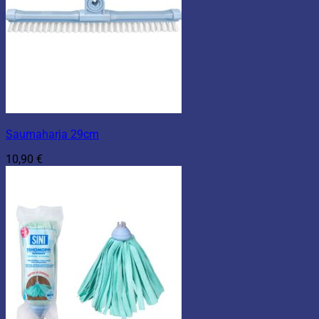
Saumaharja 29cm
10,90
€