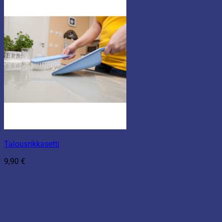
Talousrikkasetti
9,90
€