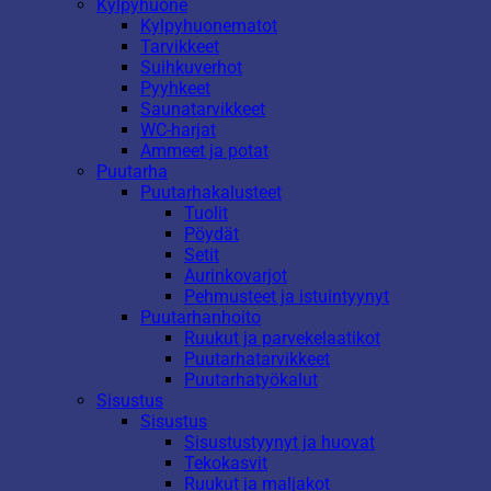
Kylpyhuone
Kylpyhuonematot
Tarvikkeet
Suihkuverhot
Pyyhkeet
Saunatarvikkeet
WC-harjat
Ammeet ja potat
Puutarha
Puutarhakalusteet
Tuolit
Pöydät
Setit
Aurinkovarjot
Pehmusteet ja istuintyynyt
Puutarhanhoito
Ruukut ja parvekelaatikot
Puutarhatarvikkeet
Puutarhatyökalut
Sisustus
Sisustus
Sisustustyynyt ja huovat
Tekokasvit
Ruukut ja maljakot