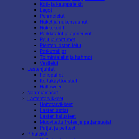
Koti- ja kauppaleikit
Legot
Pehmolelut
Nuket ja nukenvaunut
Nukkekodit
Parkkitalot ja ajoneuvot
Pelit ja soittimet
Pienten lasten lelut
Potkuttelijat
Toimintalelut ja hahmot
Vesilelut
Lastenjuhlat
Foliopallot
Kertakäyttöastiat
Halloween
Naamiaisasut
Lastentarvikkeet
Hoitotarvikkeet
Lasten astiat
Lasten kalusteet
Muovitettu frotee ja patjansuojat
Patjat ja peitteet
Pihaleikit