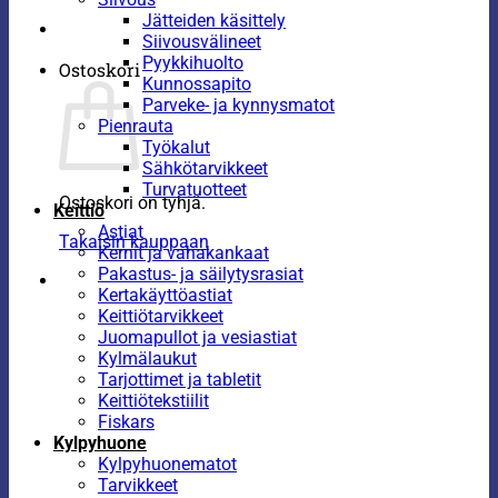
Jätteiden käsittely
Siivousvälineet
Pyykkihuolto
Ostoskori
Kunnossapito
Parveke- ja kynnysmatot
Pienrauta
Työkalut
Sähkötarvikkeet
Turvatuotteet
Ostoskori on tyhjä.
Keittiö
Astiat
Takaisin kauppaan
Kernit ja vahakankaat
Pakastus- ja säilytysrasiat
Kertakäyttöastiat
Keittiötarvikkeet
Juomapullot ja vesiastiat
Kylmälaukut
Tarjottimet ja tabletit
Keittiötekstiilit
Fiskars
Kylpyhuone
Kylpyhuonematot
Tarvikkeet