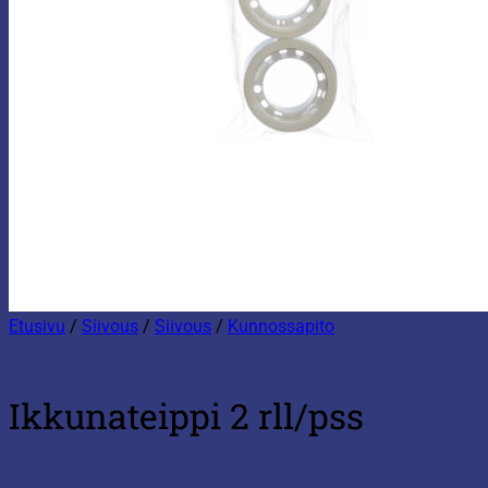
Etusivu
/
Siivous
/
Siivous
/
Kunnossapito
Ikkunateippi 2 rll/pss