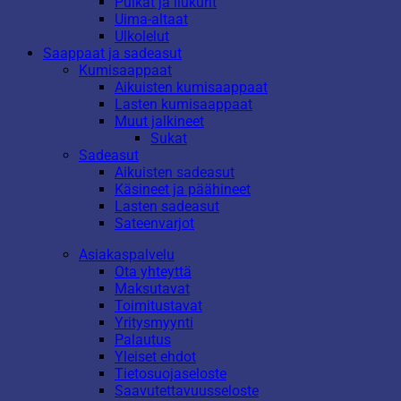
Pulkat ja liukurit
Uima-altaat
Ulkolelut
Saappaat ja sadeasut
Kumisaappaat
Aikuisten kumisaappaat
Lasten kumisaappaat
Muut jalkineet
Sukat
Sadeasut
Aikuisten sadeasut
Käsineet ja päähineet
Lasten sadeasut
Sateenvarjot
Asiakaspalvelu
Ota yhteyttä
Maksutavat
Toimitustavat
Yritysmyynti
Palautus
Yleiset ehdot
Tietosuojaseloste
Saavutettavuusseloste