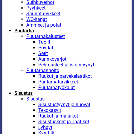
Suihkuverhot
Pyyhkeet
Saunatarvikkeet
WC-harjat
Ammeet ja potat
Puutarha
Puutarhakalusteet
Tuolit
Pöydät
Setit
Aurinkovarjot
Pehmusteet ja istuintyynyt
Puutarhanhoito
Ruukut ja parvekelaatikot
Puutarhatarvikkeet
Puutarhatyökalut
Sisustus
Sisustus
Sisustustyynyt ja huovat
Tekokasvit
Ruukut ja maljakot
Sisustuskorit ja -laatikot
Lyhdyt
Kynttilät