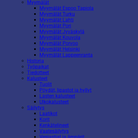
Myymälät
Myymälät Espoo Tapiola
Myymälät Turku
Myymälät Lahti
Myymälät Pori
Myymälät Jyväskylä
Myymälät Kouvola
Myymälät Porvoo
Myymälät Helsinki
Myymälät Lappeenranta
Historia
Työpaikat
Tiedotteet
Kalusteet
Tuolit
Pöydät, lipastot ja hyllyt
Lasten kalusteet
Ulkokalusteet
Säilytys
Laatikot
Korit
Kenkätelineet
Vaatesäilytys
Vesiastiat ja ämpärit