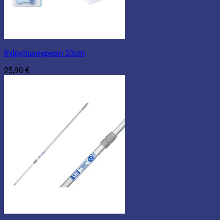
Kylpyhuonepesin 23cm
25,90
€