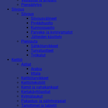
Vesiastiat ja ämpärit
Piensäilytys
Siivous
Siivous
Siivousvälineet
Pyykkihuolto
Kunnossapito
Parveke- ja kynnysmatot
Jätteiden käsittely
Pienrauta
Sähkötarvikkeet
Turvatuotteet
Työkalut
Keittiö
Astiat
Arabia
Iittala
Keittiötarvikkeet
Keittiötekstiilit
Kernit ja vahakankaat
Kertakäyttöastiat
Kylmälaukut
Pakastus- ja säilytysrasiat
Tarjottimet ja tabletit