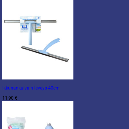
Ikkunankuivain leveys 40cm
11,90
€