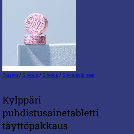
Etusivu
/
Siivous
/
Siivous
/
Siivousvälineet
Kylppäri
puhdistusainetabletti
täyttöpakkaus