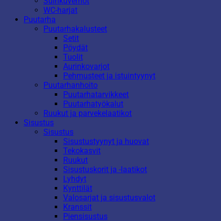
Suihkuverhot
WC-harjat
Puutarha
Puutarhakalusteet
Setit
Pöydät
Tuolit
Aurinkovarjot
Pehmusteet ja istuintyynyt
Puutarhanhoito
Puutarhatarvikkeet
Puutarhatyökalut
Ruukut ja parvekelaatikot
Sisustus
Sisustus
Sisustustyynyt ja huovat
Tekokasvit
Ruukut
Sisustuskorit ja -laatikot
Lyhdyt
Kynttilät
Valosarjat ja sisustusvalot
Kranssit
Piensisustus