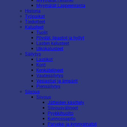
Myymälät Helsinki
Myymälät Lappeenranta
Historia
Työpaikat
Tiedotteet
Kalusteet
Tuolit
Pöydät, lipastot ja hyllyt
Lasten kalusteet
Ulkokalusteet
Säilytys
Laatikot
Korit
Kenkätelineet
Vaatesäilytys
Vesiastiat ja ämpärit
Piensäilytys
Siivous
Siivous
Jätteiden käsittely
Siivousvälineet
Pyykkihuolto
Kunnossapito
Parveke- ja kynnysmatot