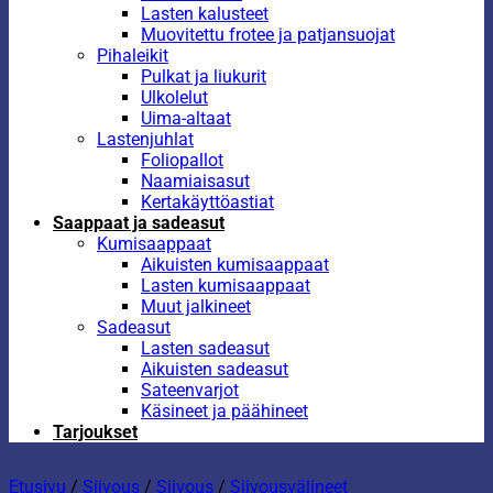
Lasten kalusteet
Muovitettu frotee ja patjansuojat
Pihaleikit
Pulkat ja liukurit
Ulkolelut
Uima-altaat
Lastenjuhlat
Foliopallot
Naamiaisasut
Kertakäyttöastiat
Saappaat ja sadeasut
Kumisaappaat
Aikuisten kumisaappaat
Lasten kumisaappaat
Muut jalkineet
Sadeasut
Lasten sadeasut
Aikuisten sadeasut
Sateenvarjot
Käsineet ja päähineet
Tarjoukset
Etusivu
/
Siivous
/
Siivous
/
Siivousvälineet