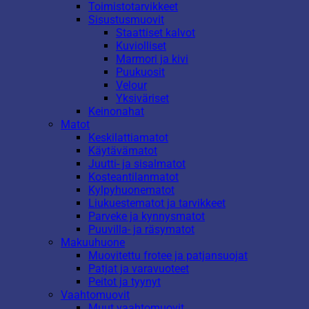
Toimistotarvikkeet
Sisustusmuovit
Staattiset kalvot
Kuviolliset
Marmori ja kivi
Puukuosit
Velour
Yksiväriset
Keinonahat
Matot
Keskilattiamatot
Käytävämatot
Juutti- ja sisalmatot
Kosteantilanmatot
Kylpyhuonematot
Liukuestematot ja tarvikkeet
Parveke ja kynnysmatot
Puuvilla- ja räsymatot
Makuuhuone
Muovitettu frotee ja patjansuojat
Patjat ja varavuoteet
Peitot ja tyynyt
Vaahtomuovit
Muut vaahtomuovit