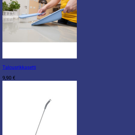
Talousrikkasetti
9,90
€