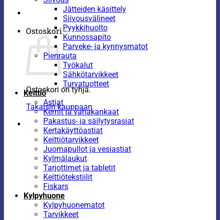
Jätteiden käsittely
Siivousvälineet
Pyykkihuolto
Ostoskori
Kunnossapito
Parveke- ja kynnysmatot
Pienrauta
Työkalut
Sähkötarvikkeet
Turvatuotteet
Ostoskori on tyhjä.
Keittiö
Astiat
Takaisin kauppaan
Kernit ja vahakankaat
Pakastus- ja säilytysrasiat
Kertakäyttöastiat
Keittiötarvikkeet
Juomapullot ja vesiastiat
Kylmälaukut
Tarjottimet ja tabletit
Keittiötekstiilit
Fiskars
Kylpyhuone
Kylpyhuonematot
Tarvikkeet