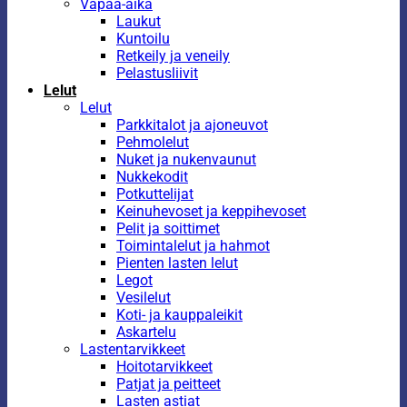
Vapaa-aika
Laukut
Kuntoilu
Retkeily ja veneily
Pelastusliivit
Lelut
Lelut
Parkkitalot ja ajoneuvot
Pehmolelut
Nuket ja nukenvaunut
Nukkekodit
Potkuttelijat
Keinuhevoset ja keppihevoset
Pelit ja soittimet
Toimintalelut ja hahmot
Pienten lasten lelut
Legot
Vesilelut
Koti- ja kauppaleikit
Askartelu
Lastentarvikkeet
Hoitotarvikkeet
Patjat ja peitteet
Lasten astiat