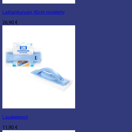
Lattiankuivain 40cm nivelletty
26,90
€
Laudepesuri
11,90
€