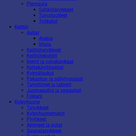
Pienrauta
Sähkötarvikkeet
Turvatuotteet
Työkalut
Keittiö
Astiat
Arabia
Iittala
Keittiötarvikkeet
Keittiötekstiilit
Kernit ja vahakankaat
Kertakäyttöastiat
Kylmälaukut
Pakastus- ja säilytysrasiat
Tarjottimet ja tabletit
Juomapullot ja vesiastiat
Fiskars
Kylpyhuone
Tarvikkeet
Kylpyhuonematot
Pyyhkeet
Ammeet ja potat
Saunatarvikkeet