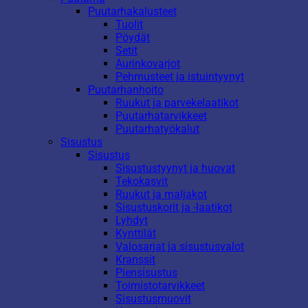
Puutarhakalusteet
Tuolit
Pöydät
Setit
Aurinkovarjot
Pehmusteet ja istuintyynyt
Puutarhanhoito
Ruukut ja parvekelaatikot
Puutarhatarvikkeet
Puutarhatyökalut
Sisustus
Sisustus
Sisustustyynyt ja huovat
Tekokasvit
Ruukut ja maljakot
Sisustuskorit ja -laatikot
Lyhdyt
Kynttilät
Valosarjat ja sisustusvalot
Kranssit
Piensisustus
Toimistotarvikkeet
Sisustusmuovit