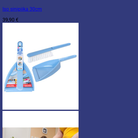
Iso sinipiika 30cm
39,90
€