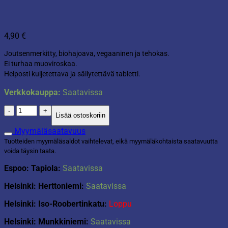
4,90
€
Joutsenmerkitty, biohajoava, vegaaninen ja tehokas.
Ei turhaa muoviroskaa.
Helposti kuljetettava ja säilytettävä tabletti.
Verkkokauppa:
Saatavissa
Kylppäri
Lisää ostoskoriin
puhdistusainetabletti
täyttöpakkaus
Myymäläsaatavuus
määrä
Tuotteiden myymäläsaldot vaihtelevat, eikä myymäläkohtaista saatavuutta
voida täysin taata.
Espoo: Tapiola:
Saatavissa
Helsinki: Herttoniemi:
Saatavissa
Helsinki: Iso-Roobertinkatu:
Loppu
Helsinki: Munkkiniemi:
Saatavissa