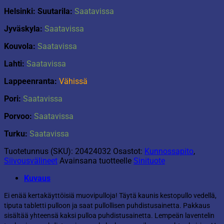
Helsinki: Suutarila:
Saatavissa
Jyväskyla:
Saatavissa
Kouvola:
Saatavissa
Lahti:
Saatavissa
Lappeenranta:
Vähissä
Pori:
Saatavissa
Porvoo:
Saatavissa
Turku:
Saatavissa
Tuotetunnus (SKU):
20424032
Osastot:
Kunnossapito
,
Siivousvälineet
Avainsana tuotteelle
Sinituote
Kuvaus
Ei enää kertakäyttöisiä muovipulloja! Täytä kaunis kestopullo vedellä,
tiputa tabletti pulloon ja saat pullollisen puhdistusainetta. Pakkaus
sisältää yhteensä kaksi pulloa puhdistusainetta. Lempeän laventelin