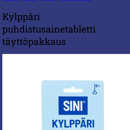
Kylppäri
puhdistusainetabletti
täyttöpakkaus