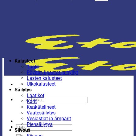
Kalusteet
Tuolit
Pöydät, lipastot ja hyllyt
Lasten kalusteet
Ulkokalusteet
Säilytys
Laatikot
Etsi:
Korit
Kenkätelineet
Vaatesäilytys
Vesiastiat ja ämpärit
Piensäilytys
Etsi:
Siivous
Siivous