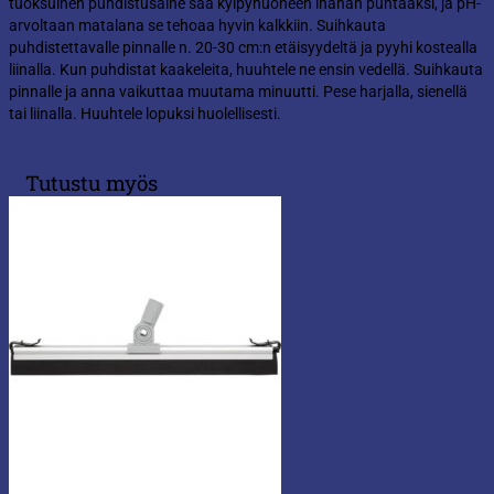
tuoksuinen puhdistusaine saa kylpyhuoneen ihanan puhtaaksi, ja pH-
arvoltaan matalana se tehoaa hyvin kalkkiin. Suihkauta
puhdistettavalle pinnalle n. 20-30 cm:n etäisyydeltä ja pyyhi kostealla
liinalla. Kun puhdistat kaakeleita, huuhtele ne ensin vedellä. Suihkauta
pinnalle ja anna vaikuttaa muutama minuutti. Pese harjalla, sienellä
tai liinalla. Huuhtele lopuksi huolellisesti.
Tutustu myös