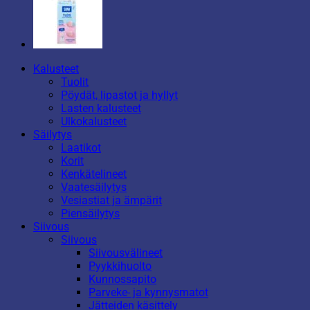
Kalusteet
Tuolit
Pöydät, lipastot ja hyllyt
Lasten kalusteet
Ulkokalusteet
Säilytys
Laatikot
Korit
Kenkätelineet
Vaatesäilytys
Vesiastiat ja ämpärit
Piensäilytys
Siivous
Siivous
Siivousvälineet
Pyykkihuolto
Kunnossapito
Parveke- ja kynnysmatot
Jätteiden käsittely