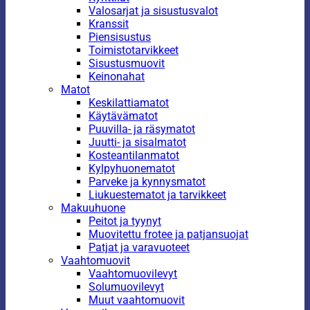
Valosarjat ja sisustusvalot
Kranssit
Piensisustus
Toimistotarvikkeet
Sisustusmuovit
Keinonahat
Matot
Keskilattiamatot
Käytävämatot
Puuvilla- ja räsymatot
Juutti- ja sisalmatot
Kosteantilanmatot
Kylpyhuonematot
Parveke ja kynnysmatot
Liukuestematot ja tarvikkeet
Makuuhuone
Peitot ja tyynyt
Muovitettu frotee ja patjansuojat
Patjat ja varavuoteet
Vaahtomuovit
Vaahtomuovilevyt
Solumuovilevyt
Muut vaahtomuovit