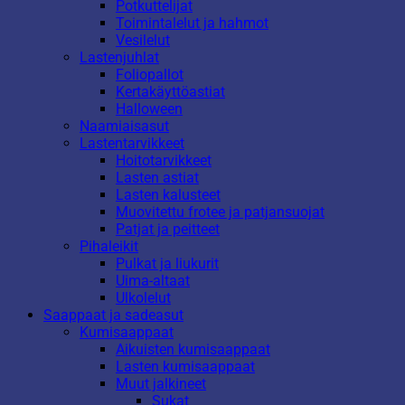
Potkuttelijat
Toimintalelut ja hahmot
Vesilelut
Lastenjuhlat
Foliopallot
Kertakäyttöastiat
Halloween
Naamiaisasut
Lastentarvikkeet
Hoitotarvikkeet
Lasten astiat
Lasten kalusteet
Muovitettu frotee ja patjansuojat
Patjat ja peitteet
Pihaleikit
Pulkat ja liukurit
Uima-altaat
Ulkolelut
Saappaat ja sadeasut
Kumisaappaat
Aikuisten kumisaappaat
Lasten kumisaappaat
Muut jalkineet
Sukat