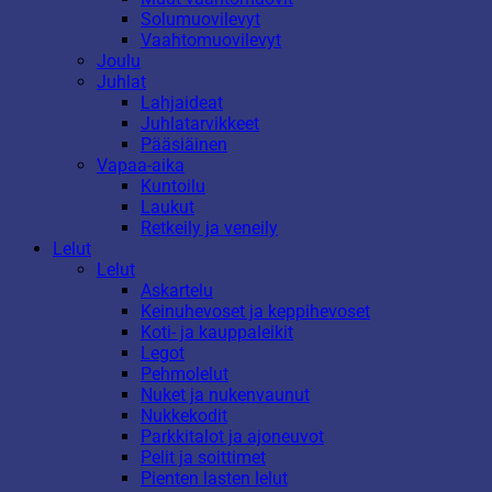
Solumuovilevyt
Vaahtomuovilevyt
Joulu
Juhlat
Lahjaideat
Juhlatarvikkeet
Pääsiäinen
Vapaa-aika
Kuntoilu
Laukut
Retkeily ja veneily
Lelut
Lelut
Askartelu
Keinuhevoset ja keppihevoset
Koti- ja kauppaleikit
Legot
Pehmolelut
Nuket ja nukenvaunut
Nukkekodit
Parkkitalot ja ajoneuvot
Pelit ja soittimet
Pienten lasten lelut