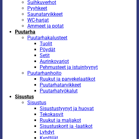
Suihkuverhot
Pyyhkeet
Saunatarvikkeet
WC-harjat
Ammeet ja potat
Puutarha
Puutarhakalusteet
Tuolit
Pöydät
Setit
Aurinkovarjot
Pehmusteet ja istuintyynyt
Puutarhanhoito
Ruukut ja parvekelaatikot
Puutarhatarvikkeet
Puutarhatyökalut
Sisustus
Sisustus
Sisustustyynyt ja huovat
Tekokasvit
Ruukut ja maljakot
Sisustuskorit ja -laatikot
Lyhdyt
Kynttilät