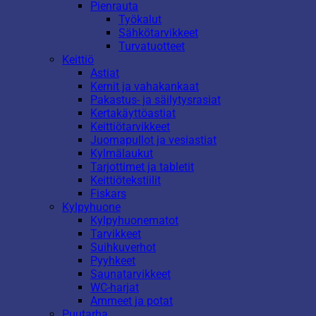
Pienrauta
Työkalut
Sähkötarvikkeet
Turvatuotteet
Keittiö
Astiat
Kernit ja vahakankaat
Pakastus- ja säilytysrasiat
Kertakäyttöastiat
Keittiötarvikkeet
Juomapullot ja vesiastiat
Kylmälaukut
Tarjottimet ja tabletit
Keittiötekstiilit
Fiskars
Kylpyhuone
Kylpyhuonematot
Tarvikkeet
Suihkuverhot
Pyyhkeet
Saunatarvikkeet
WC-harjat
Ammeet ja potat
Puutarha