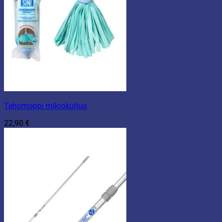
Tehomoppi mikrokuitua
22,90
€