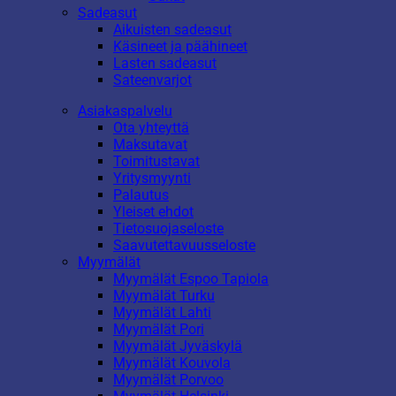
Sadeasut
Aikuisten sadeasut
Käsineet ja päähineet
Lasten sadeasut
Sateenvarjot
Asiakaspalvelu
Ota yhteyttä
Maksutavat
Toimitustavat
Yritysmyynti
Palautus
Yleiset ehdot
Tietosuojaseloste
Saavutettavuusseloste
Myymälät
Myymälät Espoo Tapiola
Myymälät Turku
Myymälät Lahti
Myymälät Pori
Myymälät Jyväskylä
Myymälät Kouvola
Myymälät Porvoo