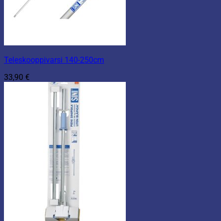
Teleskooppivarsi 140-250cm
33,90
€