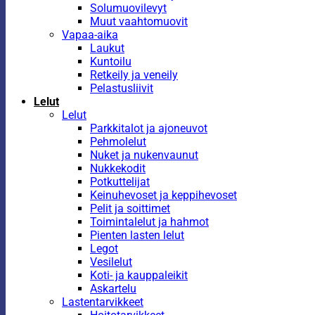
Solumuovilevyt
Muut vaahtomuovit
Vapaa-aika
Laukut
Kuntoilu
Retkeily ja veneily
Pelastusliivit
Lelut
Lelut
Parkkitalot ja ajoneuvot
Pehmolelut
Nuket ja nukenvaunut
Nukkekodit
Potkuttelijat
Keinuhevoset ja keppihevoset
Pelit ja soittimet
Toimintalelut ja hahmot
Pienten lasten lelut
Legot
Vesilelut
Koti- ja kauppaleikit
Askartelu
Lastentarvikkeet