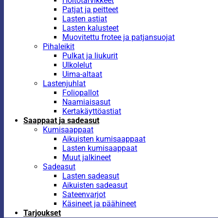
Hoitotarvikkeet
Patjat ja peitteet
Lasten astiat
Lasten kalusteet
Muovitettu frotee ja patjansuojat
Pihaleikit
Pulkat ja liukurit
Ulkolelut
Uima-altaat
Lastenjuhlat
Foliopallot
Naamiaisasut
Kertakäyttöastiat
Saappaat ja sadeasut
Kumisaappaat
Aikuisten kumisaappaat
Lasten kumisaappaat
Muut jalkineet
Sadeasut
Lasten sadeasut
Aikuisten sadeasut
Sateenvarjot
Käsineet ja päähineet
Tarjoukset