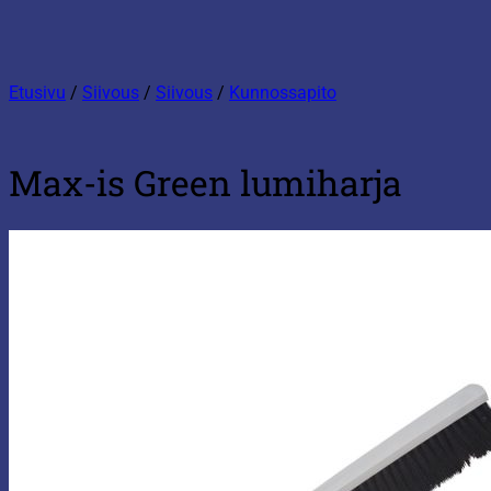
Etusivu
/
Siivous
/
Siivous
/
Kunnossapito
Max-is Green lumiharja