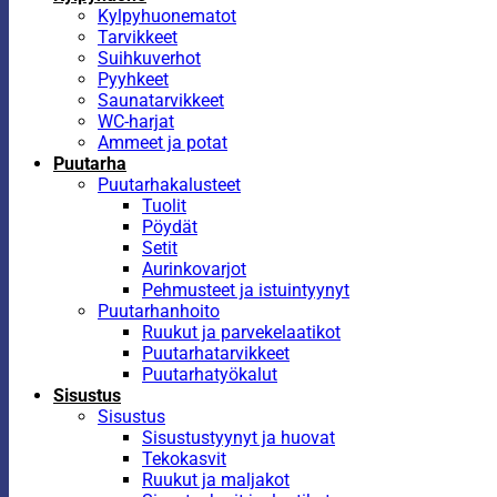
Kylpyhuonematot
Tarvikkeet
Suihkuverhot
Pyyhkeet
Saunatarvikkeet
WC-harjat
Ammeet ja potat
Puutarha
Puutarhakalusteet
Tuolit
Pöydät
Setit
Aurinkovarjot
Pehmusteet ja istuintyynyt
Puutarhanhoito
Ruukut ja parvekelaatikot
Puutarhatarvikkeet
Puutarhatyökalut
Sisustus
Sisustus
Sisustustyynyt ja huovat
Tekokasvit
Ruukut ja maljakot