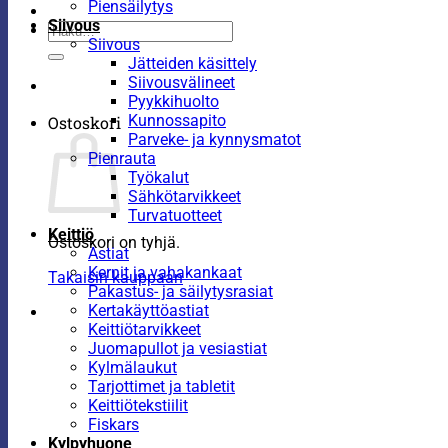
Piensäilytys
Siivous
Etsi:
Siivous
Jätteiden käsittely
Siivousvälineet
Pyykkihuolto
Kunnossapito
Ostoskori
Parveke- ja kynnysmatot
Pienrauta
Työkalut
Sähkötarvikkeet
Turvatuotteet
Keittiö
Ostoskori on tyhjä.
Astiat
Kernit ja vahakankaat
Takaisin kauppaan
Pakastus- ja säilytysrasiat
Kertakäyttöastiat
Keittiötarvikkeet
Juomapullot ja vesiastiat
Kylmälaukut
Tarjottimet ja tabletit
Keittiötekstiilit
Fiskars
Kylpyhuone