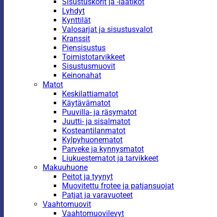
Sisustuskorit ja -laatikot
Lyhdyt
Kynttilät
Valosarjat ja sisustusvalot
Kranssit
Piensisustus
Toimistotarvikkeet
Sisustusmuovit
Keinonahat
Matot
Keskilattiamatot
Käytävämatot
Puuvilla- ja räsymatot
Juutti- ja sisalmatot
Kosteantilanmatot
Kylpyhuonematot
Parveke ja kynnysmatot
Liukuestematot ja tarvikkeet
Makuuhuone
Peitot ja tyynyt
Muovitettu frotee ja patjansuojat
Patjat ja varavuoteet
Vaahtomuovit
Vaahtomuovilevyt