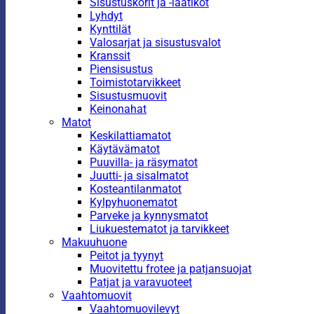
Sisustuskorit ja -laatikot
Lyhdyt
Kynttilät
Valosarjat ja sisustusvalot
Kranssit
Piensisustus
Toimistotarvikkeet
Sisustusmuovit
Keinonahat
Matot
Keskilattiamatot
Käytävämatot
Puuvilla- ja räsymatot
Juutti- ja sisalmatot
Kosteantilanmatot
Kylpyhuonematot
Parveke ja kynnysmatot
Liukuestematot ja tarvikkeet
Makuuhuone
Peitot ja tyynyt
Muovitettu frotee ja patjansuojat
Patjat ja varavuoteet
Vaahtomuovit
Vaahtomuovilevyt