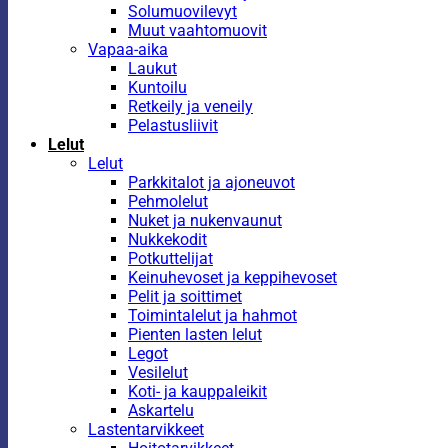
Solumuovilevyt
Muut vaahtomuovit
Vapaa-aika
Laukut
Kuntoilu
Retkeily ja veneily
Pelastusliivit
Lelut
Lelut
Parkkitalot ja ajoneuvot
Pehmolelut
Nuket ja nukenvaunut
Nukkekodit
Potkuttelijat
Keinuhevoset ja keppihevoset
Pelit ja soittimet
Toimintalelut ja hahmot
Pienten lasten lelut
Legot
Vesilelut
Koti- ja kauppaleikit
Askartelu
Lastentarvikkeet