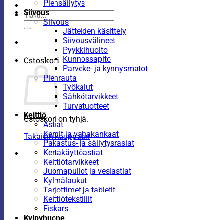
Piensäilytys
Siivous
Etsi:
Siivous
Jätteiden käsittely
Siivousvälineet
Pyykkihuolto
Kunnossapito
Ostoskori
Parveke- ja kynnysmatot
Pienrauta
Työkalut
Sähkötarvikkeet
Turvatuotteet
Keittiö
Ostoskori on tyhjä.
Astiat
Kernit ja vahakankaat
Takaisin kauppaan
Pakastus- ja säilytysrasiat
Kertakäyttöastiat
Keittiötarvikkeet
Juomapullot ja vesiastiat
Kylmälaukut
Tarjottimet ja tabletit
Keittiötekstiilit
Fiskars
Kylpyhuone