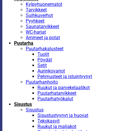
Kylpyhuonematot
Tarvikkeet
Suihkuverhot
Pyyhkeet
Saunatarvikkeet
WC-harjat
Ammeet ja potat
Puutarha
Puutarhakalusteet
Tuolit
Pöydät
Setit
Aurinkovarjot
Pehmusteet ja istuintyynyt
Puutarhanhoito
Ruukut ja parvekelaatikot
Puutarhatarvikkeet
Puutarhatyökalut
Sisustus
Sisustus
Sisustustyynyt ja huovat
Tekokasvit
Ruukut ja maljakot