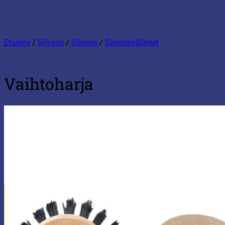
Etusivu
/
Siivous
/
Siivous
/
Siivousvälineet
Vaihtoharja