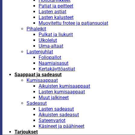
Hoitotarvikkeet
Patjat ja peitteet
Lasten astiat
Lasten kalusteet
Muovitettu frotee ja patjansuojat
Pihaleikit
Pulkat ja liukurit
Ulkolelut
Uima-altaat
Lastenjuhlat
Foliopallot
Naamiaisasut
Kertakäyttöastiat
Saappaat ja sadeasut
Kumisaappaat
Aikuisten kumisaappaat
Lasten kumisaappaat
Muut jalkineet
Sadeasut
Lasten sadeasut
Aikuisten sadeasut
Sateenvarjot
Käsineet ja päähineet
Tarjoukset