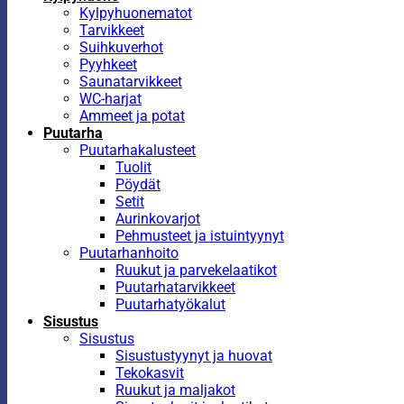
Kylpyhuonematot
Tarvikkeet
Suihkuverhot
Pyyhkeet
Saunatarvikkeet
WC-harjat
Ammeet ja potat
Puutarha
Puutarhakalusteet
Tuolit
Pöydät
Setit
Aurinkovarjot
Pehmusteet ja istuintyynyt
Puutarhanhoito
Ruukut ja parvekelaatikot
Puutarhatarvikkeet
Puutarhatyökalut
Sisustus
Sisustus
Sisustustyynyt ja huovat
Tekokasvit
Ruukut ja maljakot