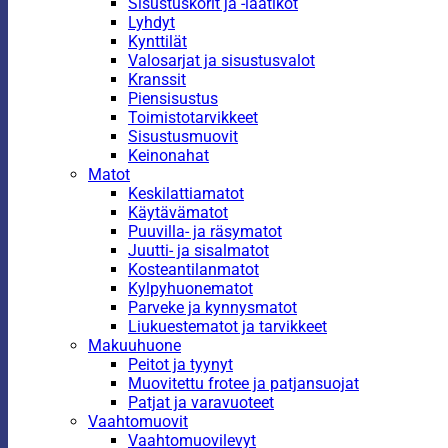
Sisustuskorit ja -laatikot
Lyhdyt
Kynttilät
Valosarjat ja sisustusvalot
Kranssit
Piensisustus
Toimistotarvikkeet
Sisustusmuovit
Keinonahat
Matot
Keskilattiamatot
Käytävämatot
Puuvilla- ja räsymatot
Juutti- ja sisalmatot
Kosteantilanmatot
Kylpyhuonematot
Parveke ja kynnysmatot
Liukuestematot ja tarvikkeet
Makuuhuone
Peitot ja tyynyt
Muovitettu frotee ja patjansuojat
Patjat ja varavuoteet
Vaahtomuovit
Vaahtomuovilevyt