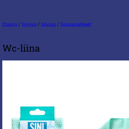
Etusivu
/
Siivous
/
Siivous
/
Siivousvälineet
Wc-liina