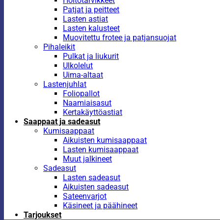
Hoitotarvikkeet
Patjat ja peitteet
Lasten astiat
Lasten kalusteet
Muovitettu frotee ja patjansuojat
Pihaleikit
Pulkat ja liukurit
Ulkolelut
Uima-altaat
Lastenjuhlat
Foliopallot
Naamiaisasut
Kertakäyttöastiat
Saappaat ja sadeasut
Kumisaappaat
Aikuisten kumisaappaat
Lasten kumisaappaat
Muut jalkineet
Sadeasut
Lasten sadeasut
Aikuisten sadeasut
Sateenvarjot
Käsineet ja päähineet
Tarjoukset