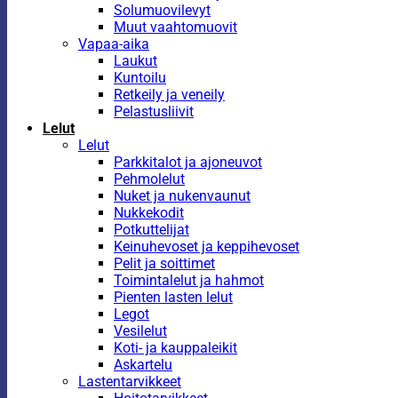
Solumuovilevyt
Muut vaahtomuovit
Vapaa-aika
Laukut
Kuntoilu
Retkeily ja veneily
Pelastusliivit
Lelut
Lelut
Parkkitalot ja ajoneuvot
Pehmolelut
Nuket ja nukenvaunut
Nukkekodit
Potkuttelijat
Keinuhevoset ja keppihevoset
Pelit ja soittimet
Toimintalelut ja hahmot
Pienten lasten lelut
Legot
Vesilelut
Koti- ja kauppaleikit
Askartelu
Lastentarvikkeet