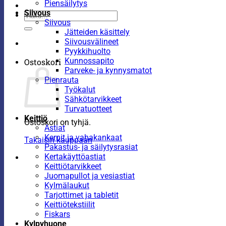
Piensäilytys
Siivous
Etsi:
Siivous
Jätteiden käsittely
Siivousvälineet
Pyykkihuolto
Kunnossapito
Ostoskori
Parveke- ja kynnysmatot
Pienrauta
Työkalut
Sähkötarvikkeet
Turvatuotteet
Keittiö
Ostoskori on tyhjä.
Astiat
Kernit ja vahakankaat
Takaisin kauppaan
Pakastus- ja säilytysrasiat
Kertakäyttöastiat
Keittiötarvikkeet
Juomapullot ja vesiastiat
Kylmälaukut
Tarjottimet ja tabletit
Keittiötekstiilit
Fiskars
Kylpyhuone