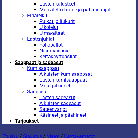
Lasten kalusteet
Muovitettu frotee ja patjansuojat
Pihaleikit
Pulkat ja liukurit
Ulkolelut
Uima-altaat
Lastenjuhlat
Foliopallot
Naamiaisasut
Kertakäyttöastiat
Saappaat ja sadeasut
Kumisaappaat
Aikuisten kumisaappaat
Lasten kumisaappaat
Muut jalkineet
Sadeasut
Lasten sadeasut
Aikuisten sadeasut
Sateenvarjot
Käsineet ja päähineet
Tarjoukset
Etusivu
/
Sisustus
/
Matot
/
Käytävämatot