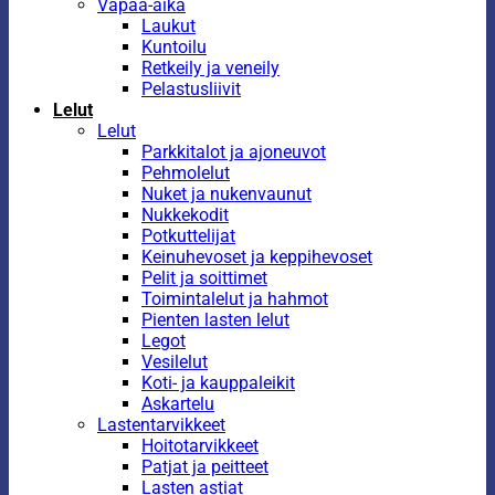
Vapaa-aika
Laukut
Kuntoilu
Retkeily ja veneily
Pelastusliivit
Lelut
Lelut
Parkkitalot ja ajoneuvot
Pehmolelut
Nuket ja nukenvaunut
Nukkekodit
Potkuttelijat
Keinuhevoset ja keppihevoset
Pelit ja soittimet
Toimintalelut ja hahmot
Pienten lasten lelut
Legot
Vesilelut
Koti- ja kauppaleikit
Askartelu
Lastentarvikkeet
Hoitotarvikkeet
Patjat ja peitteet
Lasten astiat