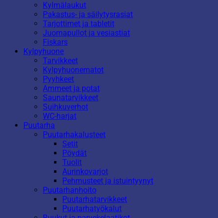
Kylmälaukut
Pakastus- ja säilytysrasiat
Tarjottimet ja tabletit
Juomapullot ja vesiastiat
Fiskars
Kylpyhuone
Tarvikkeet
Kylpyhuonematot
Pyyhkeet
Ammeet ja potat
Saunatarvikkeet
Suihkuverhot
WC-harjat
Puutarha
Puutarhakalusteet
Setit
Pöydät
Tuolit
Aurinkovarjot
Pehmusteet ja istuintyynyt
Puutarhanhoito
Puutarhatarvikkeet
Puutarhatyökalut
Ruukut ja parvekelaatikot