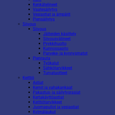
Kenkätelineet
Vaatesäilytys
Vesiastiat ja ämpärit
Piensäilytys
Siivous
Siivous
Jätteiden käsittely
Siivousvälineet
Pyykkihuolto
Kunnossapito
Parveke- ja kynnysmatot
Pienrauta
Työkalut
Sähkötarvikkeet
Turvatuotteet
Keittiö
Astiat
Kernit ja vahakankaat
Pakastus- ja säilytysrasiat
Kertakäyttöastiat
Keittiötarvikkeet
Juomapullot ja vesiastiat
Kylmälaukut