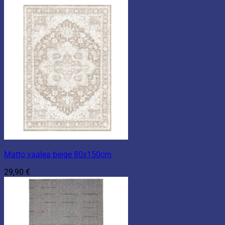
39,90 €
-
69,90 €
Matto vaalea beige 80x150cm
29,90
€