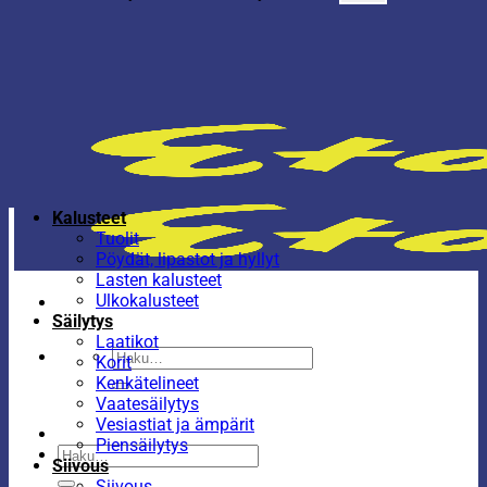
Kalusteet
Tuolit
Pöydät, lipastot ja hyllyt
Lasten kalusteet
Ulkokalusteet
Säilytys
Laatikot
Etsi:
Korit
Kenkätelineet
Vaatesäilytys
Vesiastiat ja ämpärit
Piensäilytys
Etsi:
Siivous
Siivous