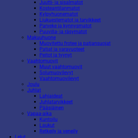
Juutti- ja sisalmatot
Kosteantilanmatot
Kylpyhuonematot
Liukuestematot ja tarvikkeet
Parveke ja kynnysmatot
Puuvilla- ja räsymatot
Makuuhuone
Muovitettu frotee ja patjansuojat
Patjat ja varavuoteet
Peitot ja tyynyt
Vaahtomuovit
Muut vaahtomuovit
Solumuovilevyt
Vaahtomuovilevyt
Joulu
Juhlat
Lahjaideat
Juhlatarvikkeet
Pääsiäinen
Vapaa-aika
Kuntoilu
Laukut
Retkeily ja veneily
Lelut