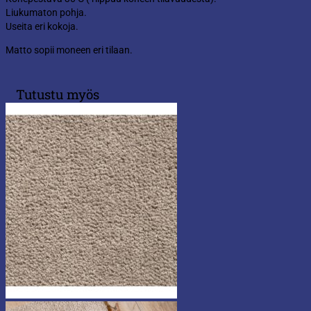
Liukumaton pohja.
Useita eri kokoja.
Matto sopii moneen eri tilaan.
Tutustu myös