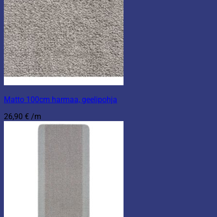
Matto 100cm harmaa, geelipohja
26,90
€
/m