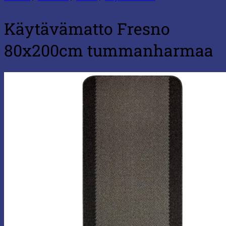
Käytävämatto Fresno
80x200cm tummanharmaa