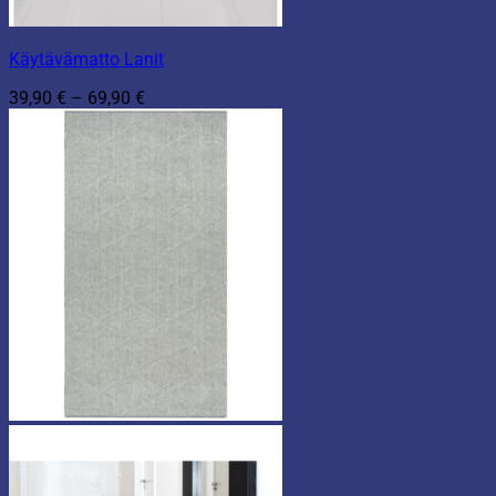
Käytävämatto Lanit
Hintaluokka:
39,90
€
–
69,90
€
39,90 €
-
69,90 €