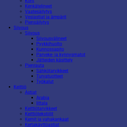
Korit
Kenkätelineet
Vaatesäilytys
Vesiastiat ja ämpärit
Piensäilytys
Siivous
Siivous
Siivousvälineet
Pyykkihuolto
Kunnossapito
Parveke- ja kynnysmatot
Jätteiden käsittely
Pienrauta
Sähkötarvikkeet
Turvatuotteet
Työkalut
Keittiö
Astiat
Arabia
Iittala
Keittiötarvikkeet
Keittiötekstiilit
Kernit ja vahakankaat
Kertakäyttöastiat