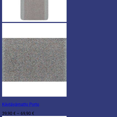
Käytävämatto Porto
Hintaluokka:
39,90
€
–
69,90
€