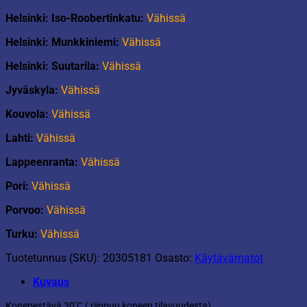
Helsinki: Iso-Roobertinkatu:
Vähissä
Helsinki: Munkkiniemi:
Vähissä
Helsinki: Suutarila:
Vähissä
Jyväskyla:
Vähissä
Kouvola:
Vähissä
Lahti:
Vähissä
Lappeenranta:
Vähissä
Pori:
Vähissä
Porvoo:
Vähissä
Turku:
Vähissä
Tuotetunnus (SKU):
20305181
Osasto:
Käytävämatot
Kuvaus
Konepestävä 30’C ( riippuu koneen tilavuudesta).