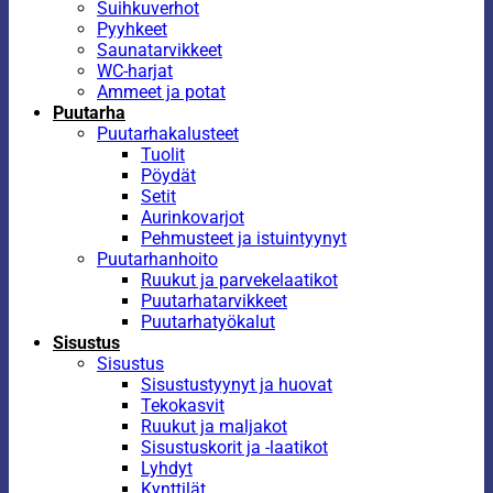
Suihkuverhot
Pyyhkeet
Saunatarvikkeet
WC-harjat
Ammeet ja potat
Puutarha
Puutarhakalusteet
Tuolit
Pöydät
Setit
Aurinkovarjot
Pehmusteet ja istuintyynyt
Puutarhanhoito
Ruukut ja parvekelaatikot
Puutarhatarvikkeet
Puutarhatyökalut
Sisustus
Sisustus
Sisustustyynyt ja huovat
Tekokasvit
Ruukut ja maljakot
Sisustuskorit ja -laatikot
Lyhdyt
Kynttilät