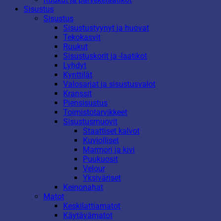
Sisustus
Sisustus
Sisustustyynyt ja huovat
Tekokasvit
Ruukut
Sisustuskorit ja -laatikot
Lyhdyt
Kynttilät
Valosarjat ja sisustusvalot
Kranssit
Piensisustus
Toimistotarvikkeet
Sisustusmuovit
Staattiset kalvot
Kuviolliset
Marmori ja kivi
Puukuosit
Velour
Yksiväriset
Keinonahat
Matot
Keskilattiamatot
Käytävämatot