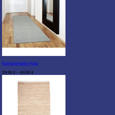
Käytävämatto Polar
Hintaluokka:
39,90
€
–
69,90
€
39,90 €
-
69,90 €