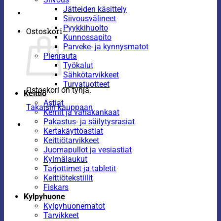
Jätteiden käsittely
Siivousvälineet
Pyykkihuolto
Ostoskori
Kunnossapito
Parveke- ja kynnysmatot
Pienrauta
Työkalut
Sähkötarvikkeet
Turvatuotteet
Ostoskori on tyhjä.
Keittiö
Astiat
Takaisin kauppaan
Kernit ja vahakankaat
Pakastus- ja säilytysrasiat
Kertakäyttöastiat
Keittiötarvikkeet
Juomapullot ja vesiastiat
Kylmälaukut
Tarjottimet ja tabletit
Keittiötekstiilit
Fiskars
Kylpyhuone
Kylpyhuonematot
Tarvikkeet