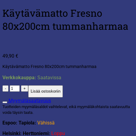
Käytävämatto Fresno
80x200cm tummanharmaa
49,90
€
Käytävämatto Fresno 80x200cm tummanharmaa
Verkkokauppa:
Saatavissa
Käytävämatto
Lisää ostoskoriin
Fresno
80x200cm
Myymäläsaatavuus
tummanharmaa
Tuotteiden myymäläsaldot vaihtelevat, eikä myymäläkohtaista saatavuutta
määrä
voida täysin taata.
Espoo: Tapiola:
Vähissä
Helsinki: Herttoniemi:
Loppu