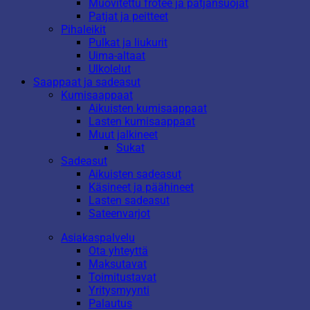
Muovitettu frotee ja patjansuojat
Patjat ja peitteet
Pihaleikit
Pulkat ja liukurit
Uima-altaat
Ulkolelut
Saappaat ja sadeasut
Kumisaappaat
Aikuisten kumisaappaat
Lasten kumisaappaat
Muut jalkineet
Sukat
Sadeasut
Aikuisten sadeasut
Käsineet ja päähineet
Lasten sadeasut
Sateenvarjot
Asiakaspalvelu
Ota yhteyttä
Maksutavat
Toimitustavat
Yritysmyynti
Palautus