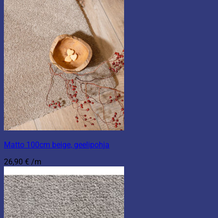
Matto 100cm beige, geelipohja
26,90
€
/m