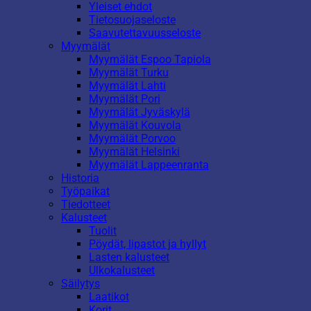
Yleiset ehdot
Tietosuojaseloste
Saavutettavuusseloste
Myymälät
Myymälät Espoo Tapiola
Myymälät Turku
Myymälät Lahti
Myymälät Pori
Myymälät Jyväskylä
Myymälät Kouvola
Myymälät Porvoo
Myymälät Helsinki
Myymälät Lappeenranta
Historia
Työpaikat
Tiedotteet
Kalusteet
Tuolit
Pöydät, lipastot ja hyllyt
Lasten kalusteet
Ulkokalusteet
Säilytys
Laatikot
Korit