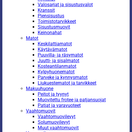
Valosarjat ja sisustusvalot
Kranssit
Piensisustus
Toimistotarvikkeet
Sisustusmuovit
Keinonahat
Matot
Keskilattiamatot
Käytävämatot
Puuvilla- ja räsymatot
Juutti- ja sisalmatot
Kosteantilanmatot
Kylpyhuonematot
Parveke ja kynnysmatot
Liukuestematot ja tarvikkeet
Makuuhuone
Peitot ja tyynyt
Muovitettu frotee ja patjansuojat
Patjat ja varavuoteet
Vaahtomuovit
Vaahtomuovilevyt
Solumuovilevyt
Muut vaahtomuovit