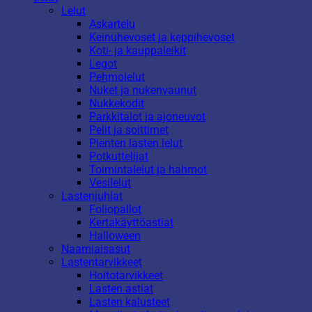
Lelut
Askartelu
Keinuhevoset ja keppihevoset
Koti- ja kauppaleikit
Legot
Pehmolelut
Nuket ja nukenvaunut
Nukkekodit
Parkkitalot ja ajoneuvot
Pelit ja soittimet
Pienten lasten lelut
Potkuttelijat
Toimintalelut ja hahmot
Vesilelut
Lastenjuhlat
Foliopallot
Kertakäyttöastiat
Halloween
Naamiaisasut
Lastentarvikkeet
Hoitotarvikkeet
Lasten astiat
Lasten kalusteet