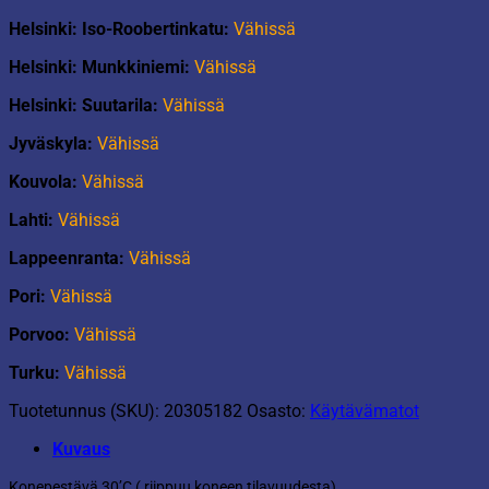
Helsinki: Iso-Roobertinkatu:
Vähissä
Helsinki: Munkkiniemi:
Vähissä
Helsinki: Suutarila:
Vähissä
Jyväskyla:
Vähissä
Kouvola:
Vähissä
Lahti:
Vähissä
Lappeenranta:
Vähissä
Pori:
Vähissä
Porvoo:
Vähissä
Turku:
Vähissä
Tuotetunnus (SKU):
20305182
Osasto:
Käytävämatot
Kuvaus
Konepestävä 30’C ( riippuu koneen tilavuudesta).