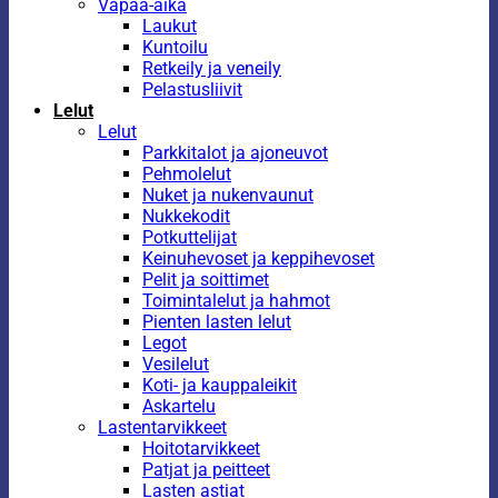
Vapaa-aika
Laukut
Kuntoilu
Retkeily ja veneily
Pelastusliivit
Lelut
Lelut
Parkkitalot ja ajoneuvot
Pehmolelut
Nuket ja nukenvaunut
Nukkekodit
Potkuttelijat
Keinuhevoset ja keppihevoset
Pelit ja soittimet
Toimintalelut ja hahmot
Pienten lasten lelut
Legot
Vesilelut
Koti- ja kauppaleikit
Askartelu
Lastentarvikkeet
Hoitotarvikkeet
Patjat ja peitteet
Lasten astiat