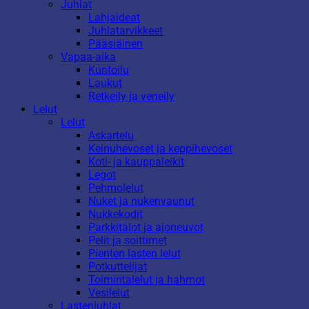
Juhlat
Lahjaideat
Juhlatarvikkeet
Pääsiäinen
Vapaa-aika
Kuntoilu
Laukut
Retkeily ja veneily
Lelut
Lelut
Askartelu
Keinuhevoset ja keppihevoset
Koti- ja kauppaleikit
Legot
Pehmolelut
Nuket ja nukenvaunut
Nukkekodit
Parkkitalot ja ajoneuvot
Pelit ja soittimet
Pienten lasten lelut
Potkuttelijat
Toimintalelut ja hahmot
Vesilelut
Lastenjuhlat