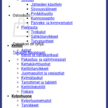
Jätteiden käsittely
Siivousvälineet
Pyykkihuolto
Ostoskori
Kunnossapito
Parveke- ja kynnysmatot
Pienrauta
Työkalut
Sähkötarvikkeet
Turvatuotteet
Ostoskori on tyhjä.
Keittiö
Astiat
Takaisin kauppaan
Kernit ja vahakankaat
Pakastus- ja säilytysrasiat
Kertakäyttöastiat
Keittiötarvikkeet
Juomapullot ja vesiastiat
Kylmälaukut
Tarjottimet ja tabletit
Keittiötekstiilit
Fiskars
Kylpyhuone
Kylpyhuonematot
Tarvikkeet