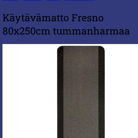
Käytävämatto Fresno
80x250cm tummanharmaa