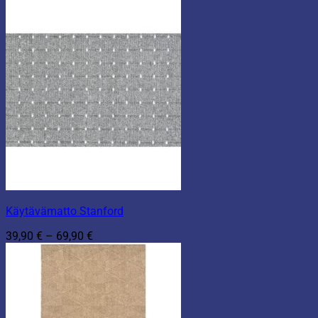
Käytävämatto Stanford
Hintaluokka:
39,90
€
–
69,90
€
39,90 €
-
69,90 €