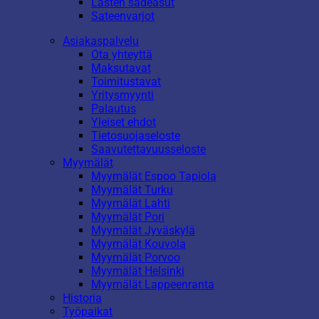
Lasten sadeasut
Sateenvarjot
Asiakaspalvelu
Ota yhteyttä
Maksutavat
Toimitustavat
Yritysmyynti
Palautus
Yleiset ehdot
Tietosuojaseloste
Saavutettavuusseloste
Myymälät
Myymälät Espoo Tapiola
Myymälät Turku
Myymälät Lahti
Myymälät Pori
Myymälät Jyväskylä
Myymälät Kouvola
Myymälät Porvoo
Myymälät Helsinki
Myymälät Lappeenranta
Historia
Työpaikat