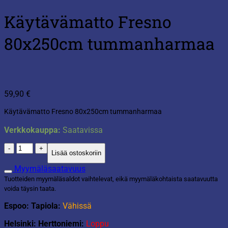
Käytävämatto Fresno
80x250cm tummanharmaa
59,90
€
Käytävämatto Fresno 80x250cm tummanharmaa
Verkkokauppa:
Saatavissa
Käytävämatto
Lisää ostoskoriin
Fresno
80x250cm
Myymäläsaatavuus
tummanharmaa
Tuotteiden myymäläsaldot vaihtelevat, eikä myymäläkohtaista saatavuutta
määrä
voida täysin taata.
Espoo: Tapiola:
Vähissä
Helsinki: Herttoniemi:
Loppu