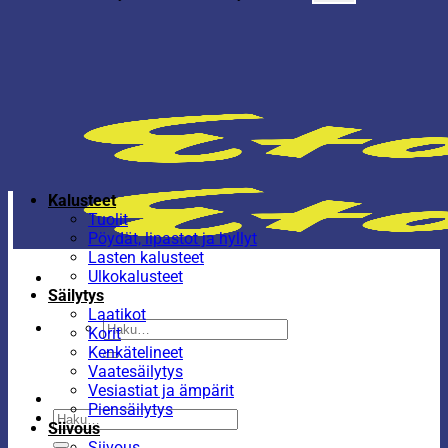
Kalusteet
Tuolit
Pöydät, lipastot ja hyllyt
Lasten kalusteet
Ulkokalusteet
Säilytys
Laatikot
Etsi:
Korit
Kenkätelineet
Vaatesäilytys
Vesiastiat ja ämpärit
Piensäilytys
Etsi:
Siivous
Siivous