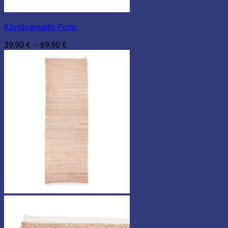
Käytävämatto Porto
Hintaluokka:
39,90
€
–
69,90
€
39,90 €
-
69,90 €