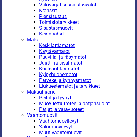
Valosarjat ja sisustusvalot
Kranssit
Piensisustus
Toimistotarvikkeet
Sisustusmuovit
Keinonahat
Matot
Keskilattiamatot
Käytävämatot
Puuvilla- ja räsymatot
Juutti- ja sisalmatot
Kosteantilanmatot
Kylpyhuonematot
Parveke ja kynnysmatot
Liukuestematot ja tarvikkeet
Makuuhuone
Peitot ja tyynyt
Muovitettu frotee ja patjansuojat
Patjat ja varavuoteet
Vaahtomuovit
Vaahtomuovilevyt
Solumuovilevyt
Muut vaahtomuovit