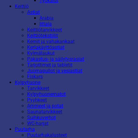
Työkalut
Keittiö
Astiat
Arabia
Iittala
Keittiötarvikkeet
Keittiötekstiilit
Kernit ja vahakankaat
Kertakäyttöastiat
Kylmälaukut
Pakastus- ja säilytysrasiat
Tarjottimet ja tabletit
Juomapullot ja vesiastiat
Fiskars
Kylpyhuone
Tarvikkeet
Kylpyhuonematot
Pyyhkeet
Ammeet ja potat
Saunatarvikkeet
Suihkuverhot
WC-harjat
Puutarha
Puutarhakalusteet