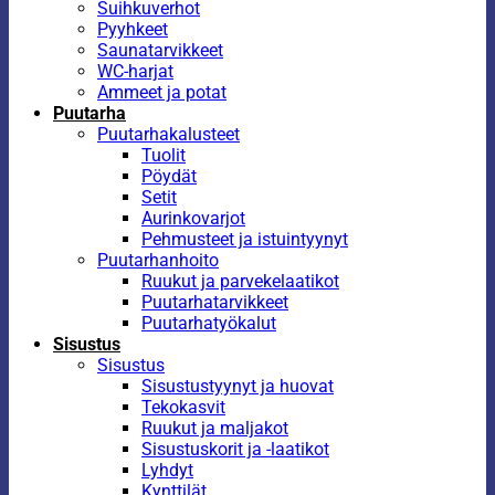
Suihkuverhot
Pyyhkeet
Saunatarvikkeet
WC-harjat
Ammeet ja potat
Puutarha
Puutarhakalusteet
Tuolit
Pöydät
Setit
Aurinkovarjot
Pehmusteet ja istuintyynyt
Puutarhanhoito
Ruukut ja parvekelaatikot
Puutarhatarvikkeet
Puutarhatyökalut
Sisustus
Sisustus
Sisustustyynyt ja huovat
Tekokasvit
Ruukut ja maljakot
Sisustuskorit ja -laatikot
Lyhdyt
Kynttilät