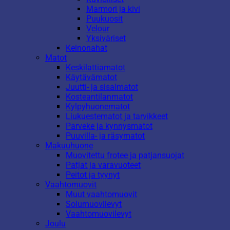
Marmori ja kivi
Puukuosit
Velour
Yksiväriset
Keinonahat
Matot
Keskilattiamatot
Käytävämatot
Juutti- ja sisalmatot
Kosteantilanmatot
Kylpyhuonematot
Liukuestematot ja tarvikkeet
Parveke ja kynnysmatot
Puuvilla- ja räsymatot
Makuuhuone
Muovitettu frotee ja patjansuojat
Patjat ja varavuoteet
Peitot ja tyynyt
Vaahtomuovit
Muut vaahtomuovit
Solumuovilevyt
Vaahtomuovilevyt
Joulu