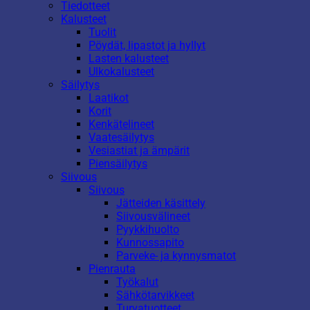
Tiedotteet
Kalusteet
Tuolit
Pöydät, lipastot ja hyllyt
Lasten kalusteet
Ulkokalusteet
Säilytys
Laatikot
Korit
Kenkätelineet
Vaatesäilytys
Vesiastiat ja ämpärit
Piensäilytys
Siivous
Siivous
Jätteiden käsittely
Siivousvälineet
Pyykkihuolto
Kunnossapito
Parveke- ja kynnysmatot
Pienrauta
Työkalut
Sähkötarvikkeet
Turvatuotteet