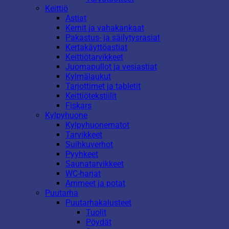
Keittiö
Astiat
Kernit ja vahakankaat
Pakastus- ja säilytysrasiat
Kertakäyttöastiat
Keittiötarvikkeet
Juomapullot ja vesiastiat
Kylmälaukut
Tarjottimet ja tabletit
Keittiötekstiilit
Fiskars
Kylpyhuone
Kylpyhuonematot
Tarvikkeet
Suihkuverhot
Pyyhkeet
Saunatarvikkeet
WC-harjat
Ammeet ja potat
Puutarha
Puutarhakalusteet
Tuolit
Pöydät