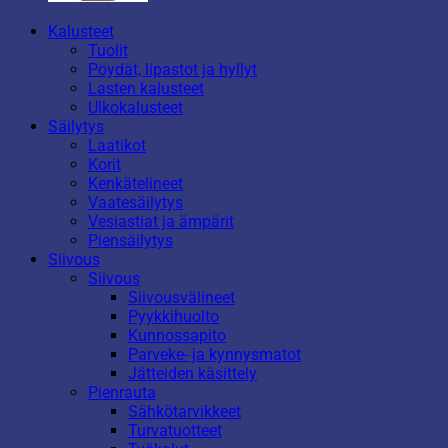
Kalusteet
Tuolit
Pöydät, lipastot ja hyllyt
Lasten kalusteet
Ulkokalusteet
Säilytys
Laatikot
Korit
Kenkätelineet
Vaatesäilytys
Vesiastiat ja ämpärit
Piensäilytys
Siivous
Siivous
Siivousvälineet
Pyykkihuolto
Kunnossapito
Parveke- ja kynnysmatot
Jätteiden käsittely
Pienrauta
Sähkötarvikkeet
Turvatuotteet