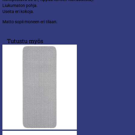
Liukumaton pohja.
Useita eri kokoja.
Matto sopii moneen eri tilaan.
Tutustu myös