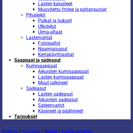
Lasten kalusteet
Muovitettu frotee ja patjansuojat
Pihaleikit
Pulkat ja liukurit
Ulkolelut
Uima-altaat
Lastenjuhlat
Foliopallot
Naamiaisasut
Kertakäyttöastiat
Saappaat ja sadeasut
Kumisaappaat
Aikuisten kumisaappaat
Lasten kumisaappaat
Muut jalkineet
Sadeasut
Lasten sadeasut
Aikuisten sadeasut
Sateenvarjot
Käsineet ja päähineet
Tarjoukset
Etusivu
/
Sisustus
/
Matot
/
Käytävämatot