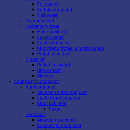
Foliopallot
Kertakäyttöastiat
Halloween
Naamiaisasut
Lastentarvikkeet
Hoitotarvikkeet
Lasten astiat
Lasten kalusteet
Muovitettu frotee ja patjansuojat
Patjat ja peitteet
Pihaleikit
Pulkat ja liukurit
Uima-altaat
Ulkolelut
Saappaat ja sadeasut
Kumisaappaat
Aikuisten kumisaappaat
Lasten kumisaappaat
Muut jalkineet
Sukat
Sadeasut
Aikuisten sadeasut
Käsineet ja päähineet