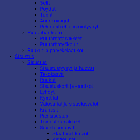
Setit
Pöydät
Tuolit
Aurinkovarjot
Pehmusteet ja istuintyynyt
Puutarhanhoito
Puutarhatarvikkeet
Puutarhatyökalut
Ruukut ja parvekelaatikot
Sisustus
Sisustus
Sisustustyynyt ja huovat
Tekokasvit
Ruukut
Sisustuskorit ja -laatikot
Lyhdyt
Kynttilät
Valosarjat ja sisustusvalot
Kranssit
Piensisustus
Toimistotarvikkeet
Sisustusmuovit
Staattiset kalvot
Kuviolliset