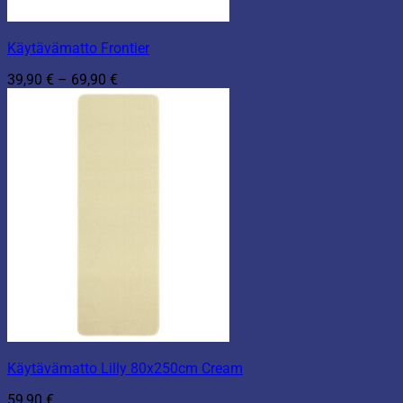
Käytävämatto Frontier
Hintaluokka:
39,90
€
–
69,90
€
39,90 €
-
69,90 €
Käytävämatto Lilly 80x250cm Cream
59,90
€