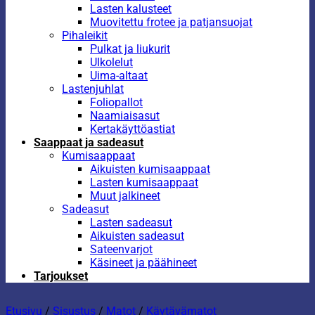
Lasten kalusteet
Muovitettu frotee ja patjansuojat
Pihaleikit
Pulkat ja liukurit
Ulkolelut
Uima-altaat
Lastenjuhlat
Foliopallot
Naamiaisasut
Kertakäyttöastiat
Saappaat ja sadeasut
Kumisaappaat
Aikuisten kumisaappaat
Lasten kumisaappaat
Muut jalkineet
Sadeasut
Lasten sadeasut
Aikuisten sadeasut
Sateenvarjot
Käsineet ja päähineet
Tarjoukset
Etusivu
/
Sisustus
/
Matot
/
Käytävämatot