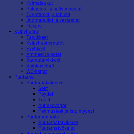
Kylmälaukut
Pakastus- ja säilytysrasiat
Tarjottimet ja tabletit
Juomapullot ja vesiastiat
Fiskars
Kylpyhuone
Tarvikkeet
Kylpyhuonematot
Pyyhkeet
Ammeet ja potat
Saunatarvikkeet
Suihkuverhot
WC-harjat
Puutarha
Puutarhakalusteet
Setit
Pöydät
Tuolit
Aurinkovarjot
Pehmusteet ja istuintyynyt
Puutarhanhoito
Puutarhatarvikkeet
Puutarhatyökalut
Ruukut ja parvekelaatikot