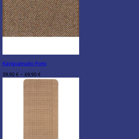
Käytävämatto Porto
Hintaluokka:
39,90
€
–
69,90
€
39,90 €
-
69,90 €