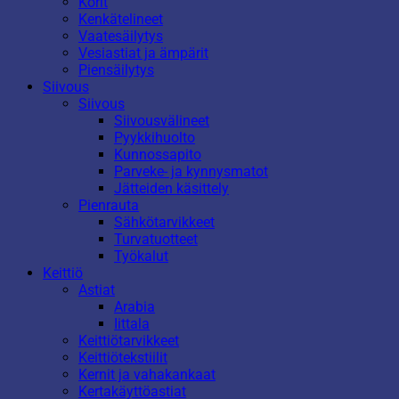
Korit
Kenkätelineet
Vaatesäilytys
Vesiastiat ja ämpärit
Piensäilytys
Siivous
Siivous
Siivousvälineet
Pyykkihuolto
Kunnossapito
Parveke- ja kynnysmatot
Jätteiden käsittely
Pienrauta
Sähkötarvikkeet
Turvatuotteet
Työkalut
Keittiö
Astiat
Arabia
Iittala
Keittiötarvikkeet
Keittiötekstiilit
Kernit ja vahakankaat
Kertakäyttöastiat