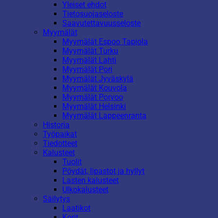
Yleiset ehdot
Tietosuojaseloste
Saavutettavuusseloste
Myymälät
Myymälät Espoo Tapiola
Myymälät Turku
Myymälät Lahti
Myymälät Pori
Myymälät Jyväskylä
Myymälät Kouvola
Myymälät Porvoo
Myymälät Helsinki
Myymälät Lappeenranta
Historia
Työpaikat
Tiedotteet
Kalusteet
Tuolit
Pöydät, lipastot ja hyllyt
Lasten kalusteet
Ulkokalusteet
Säilytys
Laatikot
Korit