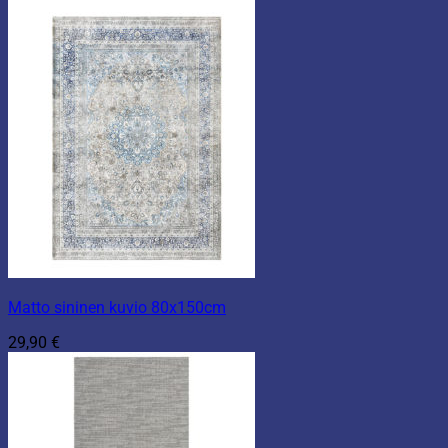
39,90 €
-
69,90 €
Matto sininen kuvio 80x150cm
29,90
€