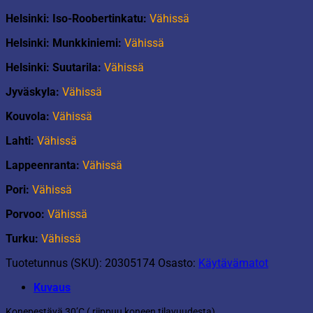
Helsinki: Iso-Roobertinkatu:
Vähissä
Helsinki: Munkkiniemi:
Vähissä
Helsinki: Suutarila:
Vähissä
Jyväskyla:
Vähissä
Kouvola:
Vähissä
Lahti:
Vähissä
Lappeenranta:
Vähissä
Pori:
Vähissä
Porvoo:
Vähissä
Turku:
Vähissä
Tuotetunnus (SKU):
20305174
Osasto:
Käytävämatot
Kuvaus
Konepestävä 30’C ( riippuu koneen tilavuudesta).