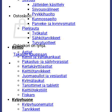
Jätteiden käsittely
Siivousvälineet
Pyykkihuolto
Ostoskori
Kunnossapito
Parveke- ja kynnysmatot
Pienrauta
Työkalut
Sähkötarvikkeet
Turvatuotteet
Ostoskori on tyhjä.
Keittiö
Astiat
Takaisin kauppaan
Kernit ja vahakankaat
Pakastus- ja säilytysrasiat
Kertakäyttöastiat
Keittiötarvikkeet
Juomapullot ja vesiastiat
Kylmälaukut
Tarjottimet ja tabletit
Keittiötekstiilit
Fiskars
Kylpyhuone
Kylpyhuonematot
Tarvikkeet