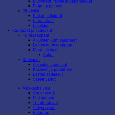
Muovitettu frotee ja patjansuojat
Patjat ja peitteet
Pihaleikit
Pulkat ja liukurit
Uima-altaat
Ulkolelut
Saappaat ja sadeasut
Kumisaappaat
Aikuisten kumisaappaat
Lasten kumisaappaat
Muut jalkineet
Sukat
Sadeasut
Aikuisten sadeasut
Käsineet ja päähineet
Lasten sadeasut
Sateenvarjot
Asiakaspalvelu
Ota yhteyttä
Maksutavat
Toimitustavat
Yritysmyynti
Palautus