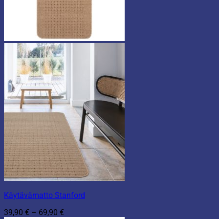
Käytävämatto Stanford
Hintaluokka:
39,90
€
–
69,90
€