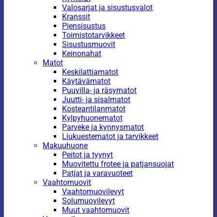
Valosarjat ja sisustusvalot
Kranssit
Piensisustus
Toimistotarvikkeet
Sisustusmuovit
Keinonahat
Matot
Keskilattiamatot
Käytävämatot
Puuvilla- ja räsymatot
Juutti- ja sisalmatot
Kosteantilanmatot
Kylpyhuonematot
Parveke ja kynnysmatot
Liukuestematot ja tarvikkeet
Makuuhuone
Peitot ja tyynyt
Muovitettu frotee ja patjansuojat
Patjat ja varavuoteet
Vaahtomuovit
Vaahtomuovilevyt
Solumuovilevyt
Muut vaahtomuovit