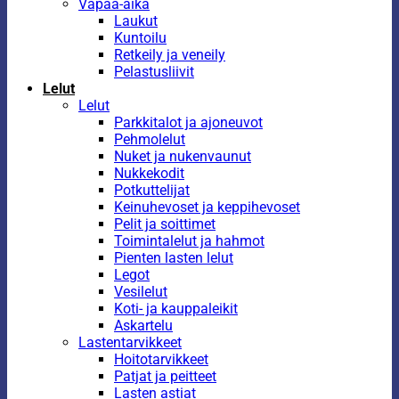
Vapaa-aika
Laukut
Kuntoilu
Retkeily ja veneily
Pelastusliivit
Lelut
Lelut
Parkkitalot ja ajoneuvot
Pehmolelut
Nuket ja nukenvaunut
Nukkekodit
Potkuttelijat
Keinuhevoset ja keppihevoset
Pelit ja soittimet
Toimintalelut ja hahmot
Pienten lasten lelut
Legot
Vesilelut
Koti- ja kauppaleikit
Askartelu
Lastentarvikkeet
Hoitotarvikkeet
Patjat ja peitteet
Lasten astiat