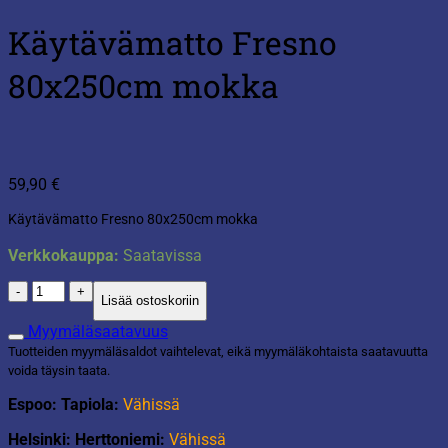
Käytävämatto Fresno
80x250cm mokka
59,90
€
Käytävämatto Fresno 80x250cm mokka
Verkkokauppa:
Saatavissa
Käytävämatto
Lisää ostoskoriin
Fresno
80x250cm
Myymäläsaatavuus
mokka
Tuotteiden myymäläsaldot vaihtelevat, eikä myymäläkohtaista saatavuutta
määrä
voida täysin taata.
Espoo: Tapiola:
Vähissä
Helsinki: Herttoniemi:
Vähissä