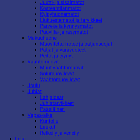
Juutti- ja sisalmatot
Kosteantilanmatot
Kylpyhuonematot
Liukuestematot ja tarvikkeet
Parveke ja kynnysmatot
Puuvilla- ja räsymatot
Makuuhuone
Muovitettu frotee ja patjansuojat
Patjat ja varavuoteet
Peitot ja tyynyt
Vaahtomuovit
Muut vaahtomuovit
Solumuovilevyt
Vaahtomuovilevyt
Joulu
Juhlat
Lahjaideat
Juhlatarvikkeet
Pääsiäinen
Vapaa-aika
Kuntoilu
Laukut
Retkeily ja veneily
Lelut