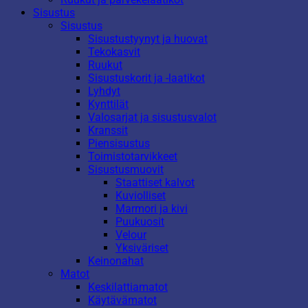
Sisustus
Sisustus
Sisustustyynyt ja huovat
Tekokasvit
Ruukut
Sisustuskorit ja -laatikot
Lyhdyt
Kynttilät
Valosarjat ja sisustusvalot
Kranssit
Piensisustus
Toimistotarvikkeet
Sisustusmuovit
Staattiset kalvot
Kuviolliset
Marmori ja kivi
Puukuosit
Velour
Yksiväriset
Keinonahat
Matot
Keskilattiamatot
Käytävämatot