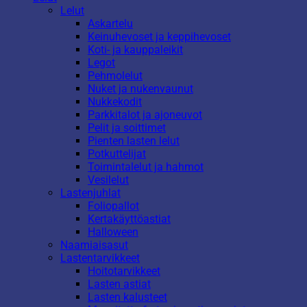
Lelut
Askartelu
Keinuhevoset ja keppihevoset
Koti- ja kauppaleikit
Legot
Pehmolelut
Nuket ja nukenvaunut
Nukkekodit
Parkkitalot ja ajoneuvot
Pelit ja soittimet
Pienten lasten lelut
Potkuttelijat
Toimintalelut ja hahmot
Vesilelut
Lastenjuhlat
Foliopallot
Kertakäyttöastiat
Halloween
Naamiaisasut
Lastentarvikkeet
Hoitotarvikkeet
Lasten astiat
Lasten kalusteet