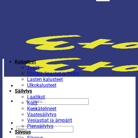
Kalusteet
Tuolit
Pöydät, lipastot ja hyllyt
Lasten kalusteet
Ulkokalusteet
Säilytys
Laatikot
Etsi:
Korit
Kenkätelineet
Vaatesäilytys
Vesiastiat ja ämpärit
Piensäilytys
Etsi:
Siivous
Siivous