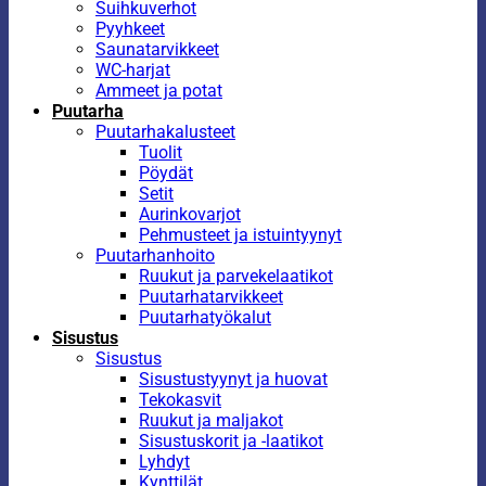
Suihkuverhot
Pyyhkeet
Saunatarvikkeet
WC-harjat
Ammeet ja potat
Puutarha
Puutarhakalusteet
Tuolit
Pöydät
Setit
Aurinkovarjot
Pehmusteet ja istuintyynyt
Puutarhanhoito
Ruukut ja parvekelaatikot
Puutarhatarvikkeet
Puutarhatyökalut
Sisustus
Sisustus
Sisustustyynyt ja huovat
Tekokasvit
Ruukut ja maljakot
Sisustuskorit ja -laatikot
Lyhdyt
Kynttilät