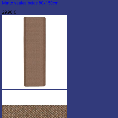
Matto vaalea beige 80x150cm
29,90
€