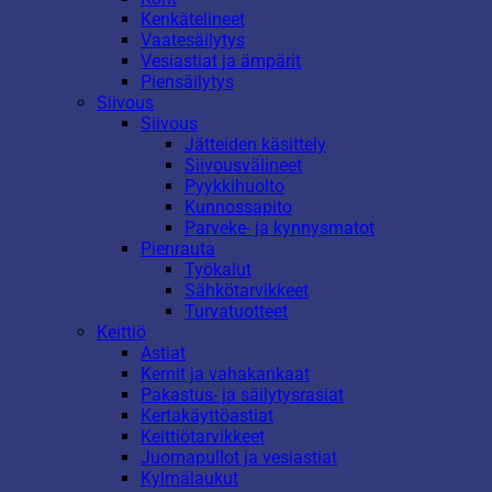
Kenkätelineet
Vaatesäilytys
Vesiastiat ja ämpärit
Piensäilytys
Siivous
Siivous
Jätteiden käsittely
Siivousvälineet
Pyykkihuolto
Kunnossapito
Parveke- ja kynnysmatot
Pienrauta
Työkalut
Sähkötarvikkeet
Turvatuotteet
Keittiö
Astiat
Kernit ja vahakankaat
Pakastus- ja säilytysrasiat
Kertakäyttöastiat
Keittiötarvikkeet
Juomapullot ja vesiastiat
Kylmälaukut