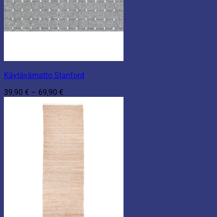
Käytävämatto Stanford
Hintaluokka:
39,90
€
–
69,90
€
39,90 €
-
69,90 €