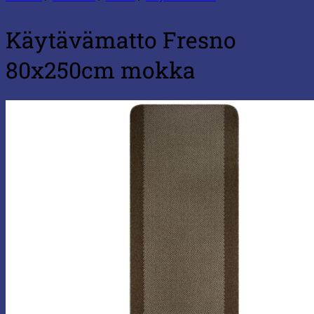
Käytävämatto Fresno
80x250cm mokka