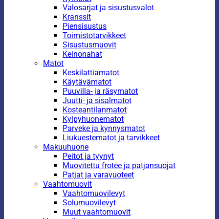
Valosarjat ja sisustusvalot
Kranssit
Piensisustus
Toimistotarvikkeet
Sisustusmuovit
Keinonahat
Matot
Keskilattiamatot
Käytävämatot
Puuvilla- ja räsymatot
Juutti- ja sisalmatot
Kosteantilanmatot
Kylpyhuonematot
Parveke ja kynnysmatot
Liukuestematot ja tarvikkeet
Makuuhuone
Peitot ja tyynyt
Muovitettu frotee ja patjansuojat
Patjat ja varavuoteet
Vaahtomuovit
Vaahtomuovilevyt
Solumuovilevyt
Muut vaahtomuovit