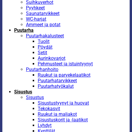
Suihkuverhot
Pyyhkeet
Saunatarvikkeet
WC-harjat
Ammeet ja potat
Puutarha
Puutarhakalusteet
Tuolit
Pöydät
Setit
Aurinkovarjot
Pehmusteet ja istuintyynyt
Puutarhanhoito
Ruukut ja parvekelaatikot
Puutarhatarvikkeet
Puutarhatyökalut
Sisustus
Sisustus
Sisustustyynyt ja huovat
Tekokasvit
Ruukut ja maljakot
Sisustuskorit ja -laatikot
Lyhdyt
Kynttilät