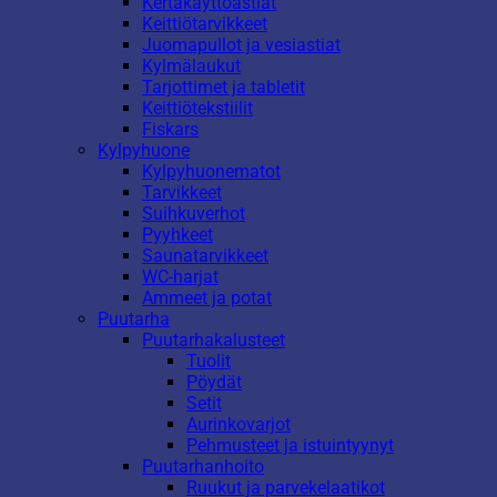
Kertakäyttöastiat
Keittiötarvikkeet
Juomapullot ja vesiastiat
Kylmälaukut
Tarjottimet ja tabletit
Keittiötekstiilit
Fiskars
Kylpyhuone
Kylpyhuonematot
Tarvikkeet
Suihkuverhot
Pyyhkeet
Saunatarvikkeet
WC-harjat
Ammeet ja potat
Puutarha
Puutarhakalusteet
Tuolit
Pöydät
Setit
Aurinkovarjot
Pehmusteet ja istuintyynyt
Puutarhanhoito
Ruukut ja parvekelaatikot