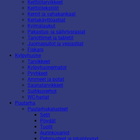
Keittiötarvikkeet
Keittiötekstiilit
Kernit ja vahakankaat
Kertakäyttöastiat
Kylmälaukut
Pakastus- ja säilytysrasiat
Tarjottimet ja tabletit
Juomapullot ja vesiastiat
Fiskars
Kylpyhuone
Tarvikkeet
Kylpyhuonematot
Pyyhkeet
Ammeet ja potat
Saunatarvikkeet
Suihkuverhot
WC-harjat
Puutarha
Puutarhakalusteet
Setit
Pöydät
Tuolit
Aurinkovarjot
Pehmusteet ja istuintyynyt