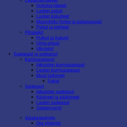
Lastentarvikkeet
Hoitotarvikkeet
Lasten astiat
Lasten kalusteet
Muovitettu frotee ja patjansuojat
Patjat ja peitteet
Pihaleikit
Pulkat ja liukurit
Uima-altaat
Ulkolelut
Saappaat ja sadeasut
Kumisaappaat
Aikuisten kumisaappaat
Lasten kumisaappaat
Muut jalkineet
Sukat
Sadeasut
Aikuisten sadeasut
Käsineet ja päähineet
Lasten sadeasut
Sateenvarjot
Asiakaspalvelu
Ota yhteyttä