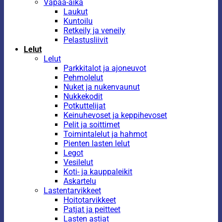
Vapaa-aika
Laukut
Kuntoilu
Retkeily ja veneily
Pelastusliivit
Lelut
Lelut
Parkkitalot ja ajoneuvot
Pehmolelut
Nuket ja nukenvaunut
Nukkekodit
Potkuttelijat
Keinuhevoset ja keppihevoset
Pelit ja soittimet
Toimintalelut ja hahmot
Pienten lasten lelut
Legot
Vesilelut
Koti- ja kauppaleikit
Askartelu
Lastentarvikkeet
Hoitotarvikkeet
Patjat ja peitteet
Lasten astiat