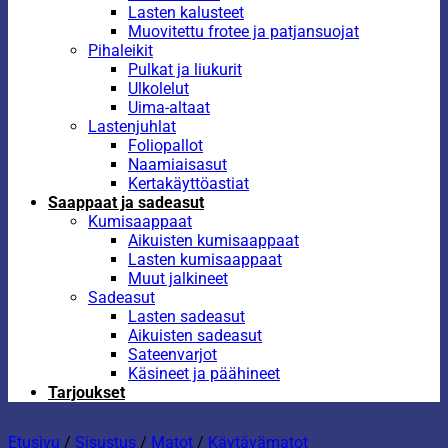
Lasten kalusteet
Muovitettu frotee ja patjansuojat
Pihaleikit
Pulkat ja liukurit
Ulkolelut
Uima-altaat
Lastenjuhlat
Foliopallot
Naamiaisasut
Kertakäyttöastiat
Saappaat ja sadeasut
Kumisaappaat
Aikuisten kumisaappaat
Lasten kumisaappaat
Muut jalkineet
Sadeasut
Lasten sadeasut
Aikuisten sadeasut
Sateenvarjot
Käsineet ja päähineet
Tarjoukset
Etusivu
/
Sisustus
/
Matot
/
Käytävämatot