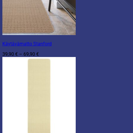
Käytävämatto Stanford
Hintaluokka:
39,90
€
–
69,90
€
39,90 €
-
69,90 €