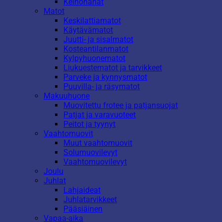
Keinonahat
Matot
Keskilattiamatot
Käytävämatot
Juutti- ja sisalmatot
Kosteantilanmatot
Kylpyhuonematot
Liukuestematot ja tarvikkeet
Parveke ja kynnysmatot
Puuvilla- ja räsymatot
Makuuhuone
Muovitettu frotee ja patjansuojat
Patjat ja varavuoteet
Peitot ja tyynyt
Vaahtomuovit
Muut vaahtomuovit
Solumuovilevyt
Vaahtomuovilevyt
Joulu
Juhlat
Lahjaideat
Juhlatarvikkeet
Pääsiäinen
Vapaa-aika