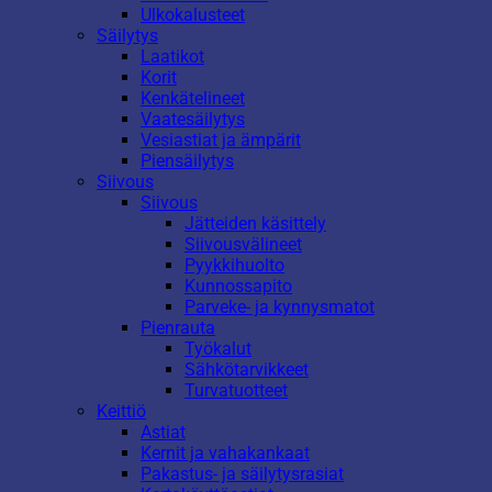
Ulkokalusteet
Säilytys
Laatikot
Korit
Kenkätelineet
Vaatesäilytys
Vesiastiat ja ämpärit
Piensäilytys
Siivous
Siivous
Jätteiden käsittely
Siivousvälineet
Pyykkihuolto
Kunnossapito
Parveke- ja kynnysmatot
Pienrauta
Työkalut
Sähkötarvikkeet
Turvatuotteet
Keittiö
Astiat
Kernit ja vahakankaat
Pakastus- ja säilytysrasiat