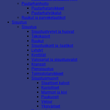
Puutarhanhoito
Puutarhatarvikkeet
Puutarhatyökalut
Ruukut ja parvekelaatikot
Sisustus
Sisustus
Sisustustyynyt ja huovat
Tekokasvit
Ruukut
Sisustuskorit ja -laatikot
Lyhdyt
Kynttilät
Valosarjat ja sisustusvalot
Kranssit
Piensisustus
Toimistotarvikkeet
Sisustusmuovit
Staattiset kalvot
Kuviolliset
Marmori ja kivi
Puukuosit
Velour
Yksiväriset