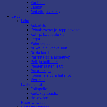
Kuntoilu
Laukut
Retkeily ja veneily
Lelut
Lelut
Askartelu
Keinuhevoset ja keppihevoset
Koti- ja kauppaleikit
Legot
Pehmolelut
Nuket ja nukenvaunut
Nukkekodit
Parkkitalot ja ajoneuvot
Pelit ja soittimet
Pienten lasten lelut
Potkuttelijat
Toimintalelut ja hahmot
Vesilelut
Lastenjuhlat
Foliopallot
Kertakäyttöastiat
Halloween
Naamiaisasut