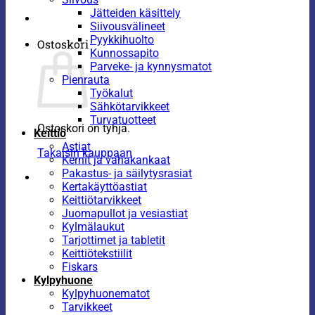
Jätteiden käsittely
Siivousvälineet
Pyykkihuolto
Ostoskori
Kunnossapito
Parveke- ja kynnysmatot
Pienrauta
Työkalut
Sähkötarvikkeet
Turvatuotteet
Ostoskori on tyhjä.
Keittiö
Astiat
Takaisin kauppaan
Kernit ja vahakankaat
Pakastus- ja säilytysrasiat
Kertakäyttöastiat
Keittiötarvikkeet
Juomapullot ja vesiastiat
Kylmälaukut
Tarjottimet ja tabletit
Keittiötekstiilit
Fiskars
Kylpyhuone
Kylpyhuonematot
Tarvikkeet