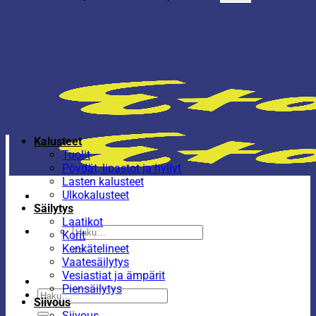
Kalusteet
Tuolit
Pöydät, lipastot ja hyllyt
Lasten kalusteet
Ulkokalusteet
Säilytys
Laatikot
Etsi:
Korit
Kenkätelineet
Vaatesäilytys
Vesiastiat ja ämpärit
Piensäilytys
Etsi:
Siivous
Siivous