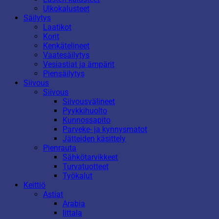
Ulkokalusteet
Säilytys
Laatikot
Korit
Kenkätelineet
Vaatesäilytys
Vesiastiat ja ämpärit
Piensäilytys
Siivous
Siivous
Siivousvälineet
Pyykkihuolto
Kunnossapito
Parveke- ja kynnysmatot
Jätteiden käsittely
Pienrauta
Sähkötarvikkeet
Turvatuotteet
Työkalut
Keittiö
Astiat
Arabia
Iittala