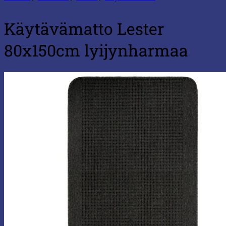
Käytävämatto Lester
80x150cm lyijynharmaa