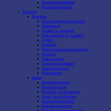
Puutarhatarvikkeet
Puutarhatyökalut
Sisustus
Sisustus
Sisustustyynyt ja huovat
Tekokasvit
Ruukut ja maljakot
Sisustuskorit ja -laatikot
Lyhdyt
Kynttilät
Valosarjat ja sisustusvalot
Kranssit
Piensisustus
Toimistotarvikkeet
Sisustusmuovit
Keinonahat
Matot
Keskilattiamatot
Käytävämatot
Puuvilla- ja räsymatot
Juutti- ja sisalmatot
Kosteantilanmatot
Kylpyhuonematot
Parveke ja kynnysmatot