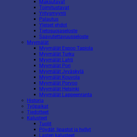
Maksutavat
Toimitustavat
Yritysmyynti
Palautus
Yleiset ehdot
Tietosuojaseloste
Saavutettavuusseloste
Myymälät
Myymälät Espoo Tapiola
Myymälät Turku
Myymälät Lahti
Myymälät Pori
Myymälät Jyväskylä
Myymälät Kouvola
Myymälät Porvoo
Myymälät Helsinki
Myymälät Lappeenranta
Historia
Työpaikat
Tiedotteet
Kalusteet
Tuolit
Pöydät, lipastot ja hyllyt
Lasten kalusteet