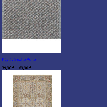
Käytävämatto Porto
Hintaluokka:
39,90
€
–
69,90
€
39,90 €
-
69,90 €