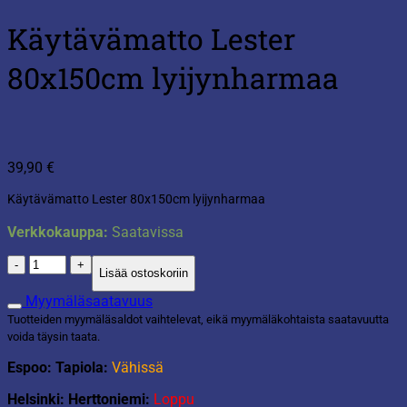
Käytävämatto Lester
80x150cm lyijynharmaa
39,90
€
Käytävämatto Lester 80x150cm lyijynharmaa
Verkkokauppa:
Saatavissa
Käytävämatto
Lisää ostoskoriin
Lester
80x150cm
Myymäläsaatavuus
lyijynharmaa
Tuotteiden myymäläsaldot vaihtelevat, eikä myymäläkohtaista saatavuutta
määrä
voida täysin taata.
Espoo: Tapiola:
Vähissä
Helsinki: Herttoniemi:
Loppu