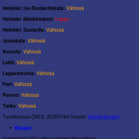
Helsinki: Iso-Roobertinkatu:
Vähissä
Helsinki: Munkkiniemi:
Loppu
Helsinki: Suutarila:
Vähissä
Jyväskyla:
Vähissä
Kouvola:
Vähissä
Lahti:
Vähissä
Lappeenranta:
Vähissä
Pori:
Vähissä
Porvoo:
Vähissä
Turku:
Vähissä
Tuotetunnus (SKU):
20305184
Osasto:
Käytävämatot
Kuvaus
Konepestävä 30’C ( riippuu koneen tilavuudesta).