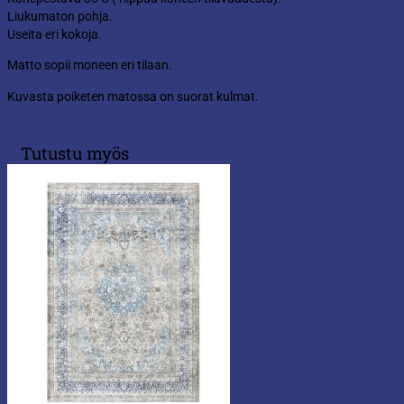
Liukumaton pohja.
Useita eri kokoja.
Matto sopii moneen eri tilaan.
Kuvasta poiketen matossa on suorat kulmat.
Tutustu myös