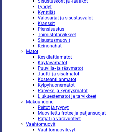
Sisustuskorit ja -laatikot
Lyhdyt
Kynttilät
Valosarjat ja sisustusvalot
Kranssit
Piensisustus
Toimistotarvikkeet
Sisustusmuovit
Keinonahat
Matot
Keskilattiamatot
Käytävämatot
Puuvilla- ja räsymatot
Juutti- ja sisalmatot
Kosteantilanmatot
Kylpyhuonematot
Parveke ja kynnysmatot
Liukuestematot ja tarvikkeet
Makuuhuone
Peitot ja tyynyt
Muovitettu frotee ja patjansuojat
Patjat ja varavuoteet
Vaahtomuovit
Vaahtomuovilevyt