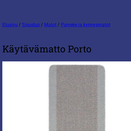
Etusivu
/
Sisustus
/
Matot
/
Parveke ja kynnysmatot
Käytävämatto Porto