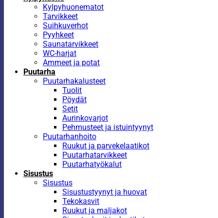
Kylpyhuonematot
Tarvikkeet
Suihkuverhot
Pyyhkeet
Saunatarvikkeet
WC-harjat
Ammeet ja potat
Puutarha
Puutarhakalusteet
Tuolit
Pöydät
Setit
Aurinkovarjot
Pehmusteet ja istuintyynyt
Puutarhanhoito
Ruukut ja parvekelaatikot
Puutarhatarvikkeet
Puutarhatyökalut
Sisustus
Sisustus
Sisustustyynyt ja huovat
Tekokasvit
Ruukut ja maljakot