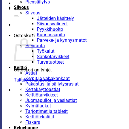
Piensäilytys
Siivous
Etsi:
Siivous
Jätteiden käsittely
Siivousvälineet
Pyykkihuolto
Kunnossapito
Ostoskori
Parveke- ja kynnysmatot
Pienrauta
Työkalut
Sähkötarvikkeet
Turvatuotteet
Keittiö
Ostoskori on tyhjä.
Astiat
Kernit ja vahakankaat
Takaisin kauppaan
Pakastus- ja säilytysrasiat
Kertakäyttöastiat
Keittiötarvikkeet
Juomapullot ja vesiastiat
Kylmälaukut
Tarjottimet ja tabletit
Keittiötekstiilit
Fiskars
Kylpyhuone