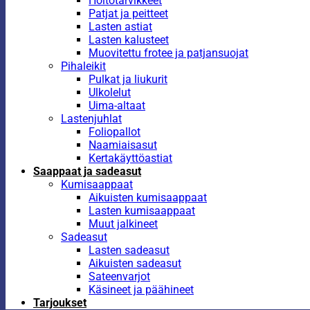
Hoitotarvikkeet
Patjat ja peitteet
Lasten astiat
Lasten kalusteet
Muovitettu frotee ja patjansuojat
Pihaleikit
Pulkat ja liukurit
Ulkolelut
Uima-altaat
Lastenjuhlat
Foliopallot
Naamiaisasut
Kertakäyttöastiat
Saappaat ja sadeasut
Kumisaappaat
Aikuisten kumisaappaat
Lasten kumisaappaat
Muut jalkineet
Sadeasut
Lasten sadeasut
Aikuisten sadeasut
Sateenvarjot
Käsineet ja päähineet
Tarjoukset