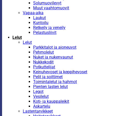
Solumuovilevyt
Muut vaahtomuovit
Vapaa-aika
Laukut
Kuntoilu
Retkeily ja veneily
Pelastusliivit
Lelut
Lelut
Parkkitalot ja ajoneuvot
Pehmolelut
Nuket ja nukenvaunut
Nukkekodit
Potkuttelijat
Keinuhevoset ja keppihevoset
Pelit ja soittimet
Toimintalelut ja hahmot
Pienten lasten lelut
Legot
Vesilelut
Koti- ja kauppaleikit
Askartelu
Lastentarvikkeet