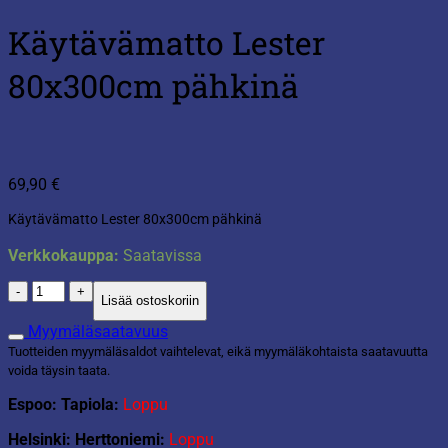
Käytävämatto Lester
80x300cm pähkinä
69,90
€
Käytävämatto Lester 80x300cm pähkinä
Verkkokauppa:
Saatavissa
Käytävämatto
Lisää ostoskoriin
Lester
80x300cm
Myymäläsaatavuus
pähkinä
Tuotteiden myymäläsaldot vaihtelevat, eikä myymäläkohtaista saatavuutta
määrä
voida täysin taata.
Espoo: Tapiola:
Loppu
Helsinki: Herttoniemi:
Loppu