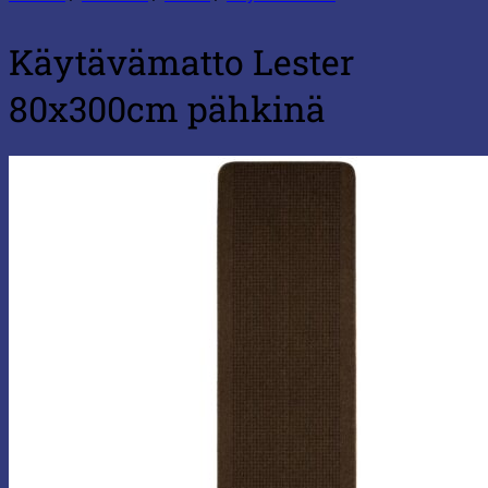
Käytävämatto Lester
80x300cm pähkinä