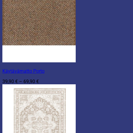
Käytävämatto Porto
Hintaluokka:
39,90
€
–
69,90
€
39,90 €
-
69,90 €