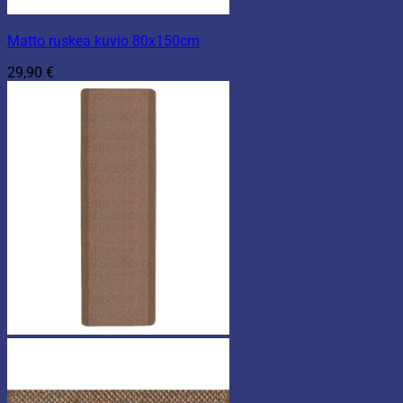
Matto ruskea kuvio 80x150cm
29,90
€