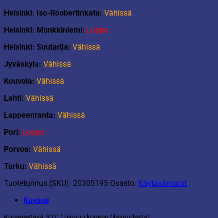
Helsinki: Iso-Roobertinkatu:
Vähissä
Helsinki: Munkkiniemi:
Loppu
Helsinki: Suutarila:
Vähissä
Jyväskyla:
Vähissä
Kouvola:
Vähissä
Lahti:
Vähissä
Lappeenranta:
Vähissä
Pori:
Loppu
Porvoo:
Vähissä
Turku:
Vähissä
Tuotetunnus (SKU):
20305195
Osasto:
Käytävämatot
Kuvaus
Konepestävä 30’C ( riippuu koneen tilavuudesta).