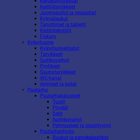
Kertakäyttöastiat
Keittiötarvikkeet
Juomapullot ja vesiastiat
Kylmälaukut
Tarjottimet ja tabletit
Keittiötekstiilit
Fiskars
Kylpyhuone
Kylpyhuonematot
Tarvikkeet
Suihkuverhot
Pyyhkeet
Saunatarvikkeet
WC-harjat
Ammeet ja potat
Puutarha
Puutarhakalusteet
Tuolit
Pöydät
Setit
Aurinkovarjot
Pehmusteet ja istuintyynyt
Puutarhanhoito
Ruukut ja parvekelaatikot