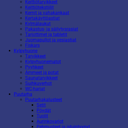
Keittiötarvikkeet
Keittiötekstiilit
Kernit ja vahakankaat
Kertakäyttöastiat
Kylmälaukut
Pakastus- ja säilytysrasiat
Tarjottimet ja tabletit
Juomapullot ja vesiastiat
Fiskars
Kylpyhuone
Tarvikkeet
Kylpyhuonematot
Pyyhkeet
Ammeet ja potat
Saunatarvikkeet
Suihkuverhot
WC-harjat
Puutarha
Puutarhakalusteet
Setit
Pöydät
Tuolit
Aurinkovarjot
Pehmusteet ja istuintyynyt