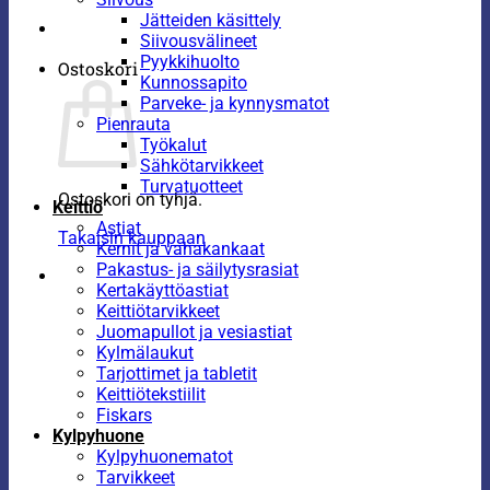
Jätteiden käsittely
Siivousvälineet
Pyykkihuolto
Ostoskori
Kunnossapito
Parveke- ja kynnysmatot
Pienrauta
Työkalut
Sähkötarvikkeet
Turvatuotteet
Ostoskori on tyhjä.
Keittiö
Astiat
Takaisin kauppaan
Kernit ja vahakankaat
Pakastus- ja säilytysrasiat
Kertakäyttöastiat
Keittiötarvikkeet
Juomapullot ja vesiastiat
Kylmälaukut
Tarjottimet ja tabletit
Keittiötekstiilit
Fiskars
Kylpyhuone
Kylpyhuonematot
Tarvikkeet