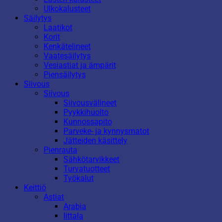
Ulkokalusteet
Säilytys
Laatikot
Korit
Kenkätelineet
Vaatesäilytys
Vesiastiat ja ämpärit
Piensäilytys
Siivous
Siivous
Siivousvälineet
Pyykkihuolto
Kunnossapito
Parveke- ja kynnysmatot
Jätteiden käsittely
Pienrauta
Sähkötarvikkeet
Turvatuotteet
Työkalut
Keittiö
Astiat
Arabia
Iittala