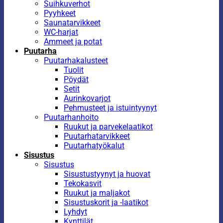
Suihkuverhot
Pyyhkeet
Saunatarvikkeet
WC-harjat
Ammeet ja potat
Puutarha
Puutarhakalusteet
Tuolit
Pöydät
Setit
Aurinkovarjot
Pehmusteet ja istuintyynyt
Puutarhanhoito
Ruukut ja parvekelaatikot
Puutarhatarvikkeet
Puutarhatyökalut
Sisustus
Sisustus
Sisustustyynyt ja huovat
Tekokasvit
Ruukut ja maljakot
Sisustuskorit ja -laatikot
Lyhdyt
Kynttilät