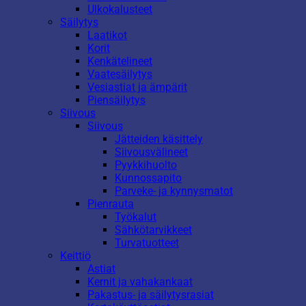
Ulkokalusteet
Säilytys
Laatikot
Korit
Kenkätelineet
Vaatesäilytys
Vesiastiat ja ämpärit
Piensäilytys
Siivous
Siivous
Jätteiden käsittely
Siivousvälineet
Pyykkihuolto
Kunnossapito
Parveke- ja kynnysmatot
Pienrauta
Työkalut
Sähkötarvikkeet
Turvatuotteet
Keittiö
Astiat
Kernit ja vahakankaat
Pakastus- ja säilytysrasiat