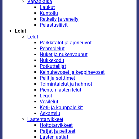
Vapaa-aika
Laukut
Kuntoilu
Retkeily ja veneily
Pelastusliivit
Lelut
Lelut
Parkkitalot ja ajoneuvot
Pehmolelut
Nuket ja nukenvaunut
Nukkekodit
Potkuttelijat
Keinuhevoset ja keppihevoset
Pelit ja soittimet
Toimintalelut ja hahmot
Pienten lasten lelut
Legot
Vesilelut
Koti- ja kauppaleikit
Askartelu
Lastentarvikkeet
Hoitotarvikkeet
Patjat ja peitteet
Lasten astiat