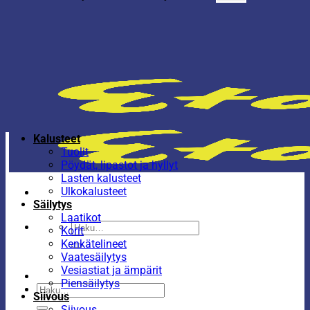
Kalusteet
Tuolit
Pöydät, lipastot ja hyllyt
Lasten kalusteet
Ulkokalusteet
Säilytys
Laatikot
Etsi:
Korit
Kenkätelineet
Vaatesäilytys
Vesiastiat ja ämpärit
Piensäilytys
Etsi:
Siivous
Siivous