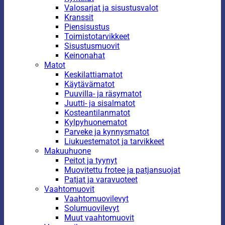
Valosarjat ja sisustusvalot
Kranssit
Piensisustus
Toimistotarvikkeet
Sisustusmuovit
Keinonahat
Matot
Keskilattiamatot
Käytävämatot
Puuvilla- ja räsymatot
Juutti- ja sisalmatot
Kosteantilanmatot
Kylpyhuonematot
Parveke ja kynnysmatot
Liukuestematot ja tarvikkeet
Makuuhuone
Peitot ja tyynyt
Muovitettu frotee ja patjansuojat
Patjat ja varavuoteet
Vaahtomuovit
Vaahtomuovilevyt
Solumuovilevyt
Muut vaahtomuovit