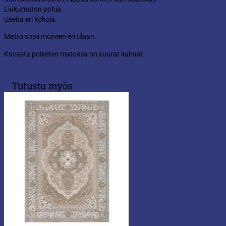
Liukumaton pohja.
Useita eri kokoja.
Matto sopii moneen eri tilaan.
Kuvasta poiketen matossa on suorat kulmat.
Tutustu myös