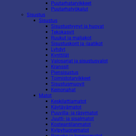
Puutarhatarvikkeet
Puutarhatyökalut
Sisustus
Sisustus
Sisustustyynyt ja huovat
Tekokasvit
Ruukut ja maljakot
Sisustuskorit ja -laatikot
Lyhdyt
Kynttilät
Valosarjat ja sisustusvalot
Kranssit
Piensisustus
Toimistotarvikkeet
Sisustusmuovit
Keinonahat
Matot
Keskilattiamatot
Käytävämatot
Puuvilla- ja räsymatot
Juutti- ja sisalmatot
Kosteantilanmatot
Kylpyhuonematot
Parveke ja kynnysmatot