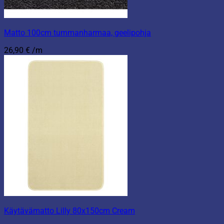
Matto 100cm tummanharmaa, geelipohja
26,90
€
/m
Käytävämatto Lilly 80x150cm Cream