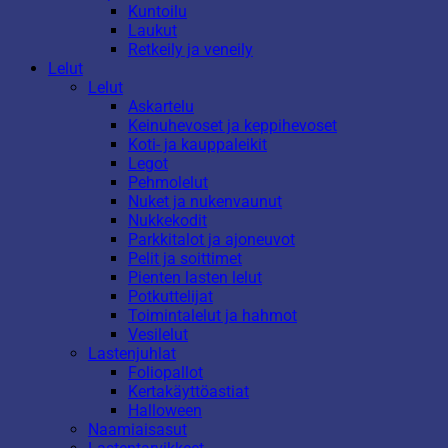
Kuntoilu
Laukut
Retkeily ja veneily
Lelut
Lelut
Askartelu
Keinuhevoset ja keppihevoset
Koti- ja kauppaleikit
Legot
Pehmolelut
Nuket ja nukenvaunut
Nukkekodit
Parkkitalot ja ajoneuvot
Pelit ja soittimet
Pienten lasten lelut
Potkuttelijat
Toimintalelut ja hahmot
Vesilelut
Lastenjuhlat
Foliopallot
Kertakäyttöastiat
Halloween
Naamiaisasut