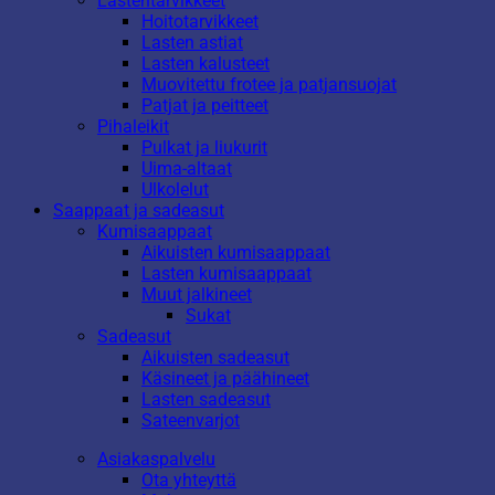
Lastentarvikkeet
Hoitotarvikkeet
Lasten astiat
Lasten kalusteet
Muovitettu frotee ja patjansuojat
Patjat ja peitteet
Pihaleikit
Pulkat ja liukurit
Uima-altaat
Ulkolelut
Saappaat ja sadeasut
Kumisaappaat
Aikuisten kumisaappaat
Lasten kumisaappaat
Muut jalkineet
Sukat
Sadeasut
Aikuisten sadeasut
Käsineet ja päähineet
Lasten sadeasut
Sateenvarjot
Asiakaspalvelu
Ota yhteyttä