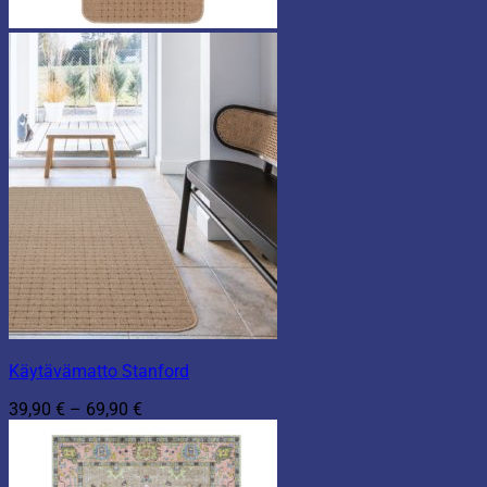
Käytävämatto Stanford
Hintaluokka:
39,90
€
–
69,90
€
39,90 €
-
69,90 €