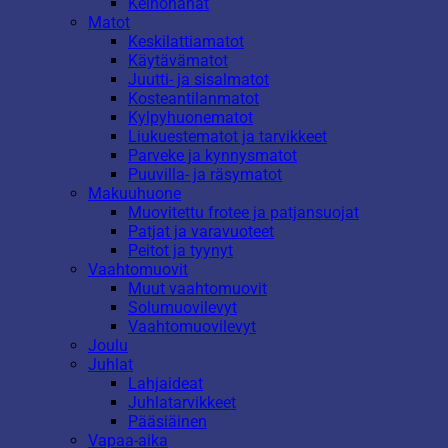
Keinonahat
Matot
Keskilattiamatot
Käytävämatot
Juutti- ja sisalmatot
Kosteantilanmatot
Kylpyhuonematot
Liukuestematot ja tarvikkeet
Parveke ja kynnysmatot
Puuvilla- ja räsymatot
Makuuhuone
Muovitettu frotee ja patjansuojat
Patjat ja varavuoteet
Peitot ja tyynyt
Vaahtomuovit
Muut vaahtomuovit
Solumuovilevyt
Vaahtomuovilevyt
Joulu
Juhlat
Lahjaideat
Juhlatarvikkeet
Pääsiäinen
Vapaa-aika