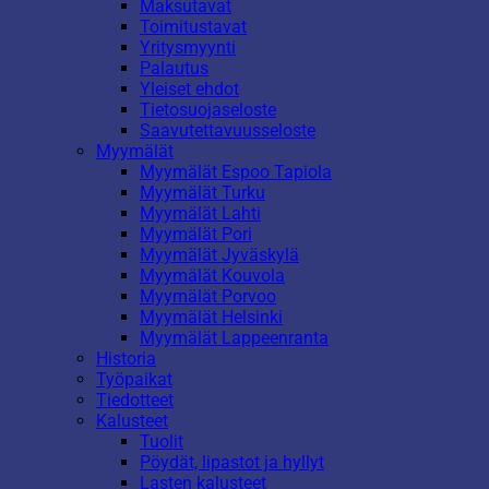
Maksutavat
Toimitustavat
Yritysmyynti
Palautus
Yleiset ehdot
Tietosuojaseloste
Saavutettavuusseloste
Myymälät
Myymälät Espoo Tapiola
Myymälät Turku
Myymälät Lahti
Myymälät Pori
Myymälät Jyväskylä
Myymälät Kouvola
Myymälät Porvoo
Myymälät Helsinki
Myymälät Lappeenranta
Historia
Työpaikat
Tiedotteet
Kalusteet
Tuolit
Pöydät, lipastot ja hyllyt
Lasten kalusteet