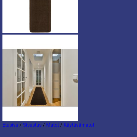
Etusivu
/
Sisustus
/
Matot
/
Käytävämatot