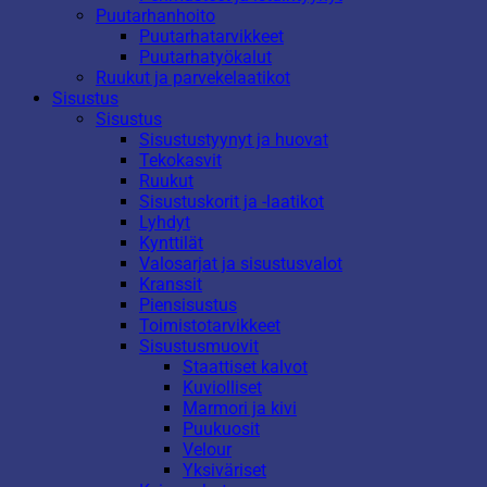
Puutarhanhoito
Puutarhatarvikkeet
Puutarhatyökalut
Ruukut ja parvekelaatikot
Sisustus
Sisustus
Sisustustyynyt ja huovat
Tekokasvit
Ruukut
Sisustuskorit ja -laatikot
Lyhdyt
Kynttilät
Valosarjat ja sisustusvalot
Kranssit
Piensisustus
Toimistotarvikkeet
Sisustusmuovit
Staattiset kalvot
Kuviolliset
Marmori ja kivi
Puukuosit
Velour
Yksiväriset