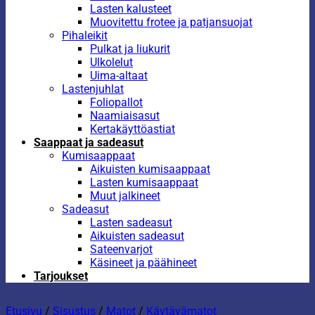
Lasten kalusteet
Muovitettu frotee ja patjansuojat
Pihaleikit
Pulkat ja liukurit
Ulkolelut
Uima-altaat
Lastenjuhlat
Foliopallot
Naamiaisasut
Kertakäyttöastiat
Saappaat ja sadeasut
Kumisaappaat
Aikuisten kumisaappaat
Lasten kumisaappaat
Muut jalkineet
Sadeasut
Lasten sadeasut
Aikuisten sadeasut
Sateenvarjot
Käsineet ja päähineet
Tarjoukset
Etusivu
/
Sisustus
/
Matot
/
Käytävämatot