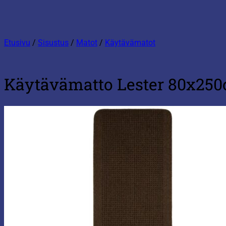
Etusivu
/
Sisustus
/
Matot
/
Käytävämatot
Käytävämatto Lester 80x25