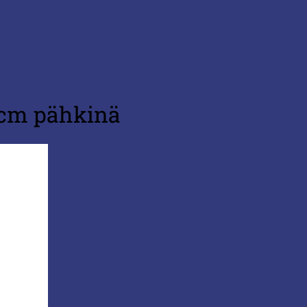
0cm pähkinä