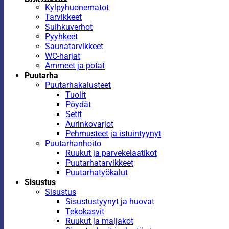
Kylpyhuonematot
Tarvikkeet
Suihkuverhot
Pyyhkeet
Saunatarvikkeet
WC-harjat
Ammeet ja potat
Puutarha
Puutarhakalusteet
Tuolit
Pöydät
Setit
Aurinkovarjot
Pehmusteet ja istuintyynyt
Puutarhanhoito
Ruukut ja parvekelaatikot
Puutarhatarvikkeet
Puutarhatyökalut
Sisustus
Sisustus
Sisustustyynyt ja huovat
Tekokasvit
Ruukut ja maljakot