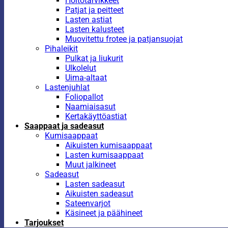
Hoitotarvikkeet
Patjat ja peitteet
Lasten astiat
Lasten kalusteet
Muovitettu frotee ja patjansuojat
Pihaleikit
Pulkat ja liukurit
Ulkolelut
Uima-altaat
Lastenjuhlat
Foliopallot
Naamiaisasut
Kertakäyttöastiat
Saappaat ja sadeasut
Kumisaappaat
Aikuisten kumisaappaat
Lasten kumisaappaat
Muut jalkineet
Sadeasut
Lasten sadeasut
Aikuisten sadeasut
Sateenvarjot
Käsineet ja päähineet
Tarjoukset