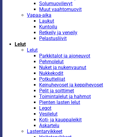
Solumuovilevyt
Muut vaahtomuovit
Vapaa-aika
Laukut
Kuntoilu
Retkeily ja veneily
Pelastusliivit
Lelut
Lelut
Parkkitalot ja ajoneuvot
Pehmolelut
Nuket ja nukenvaunut
Nukkekodit
Potkuttelijat
Keinuhevoset ja keppihevoset
Pelit ja soittimet
Toimintalelut ja hahmot
Pienten lasten lelut
Legot
Vesilelut
Koti- ja kauppaleikit
Askartelu
Lastentarvikkeet