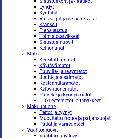
Sisustuskorit ja -laatikot
Lyhdyt
Kynttilät
Valosarjat ja sisustusvalot
Kranssit
Piensisustus
Toimistotarvikkeet
Sisustusmuovit
Keinonahat
Matot
Keskilattiamatot
Käytävämatot
Puuvilla- ja räsymatot
Juutti- ja sisalmatot
Kosteantilanmatot
Kylpyhuonematot
Parveke ja kynnysmatot
Liukuestematot ja tarvikkeet
Makuuhuone
Peitot ja tyynyt
Muovitettu frotee ja patjansuojat
Patjat ja varavuoteet
Vaahtomuovit
Vaahtomuovilevyt