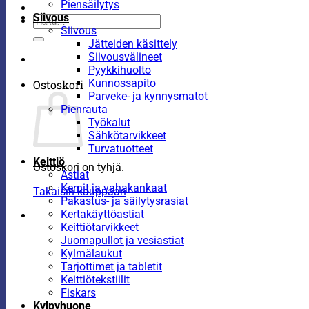
Piensäilytys
Siivous
Etsi:
Siivous
Jätteiden käsittely
Siivousvälineet
Pyykkihuolto
Kunnossapito
Ostoskori
Parveke- ja kynnysmatot
Pienrauta
Työkalut
Sähkötarvikkeet
Turvatuotteet
Keittiö
Ostoskori on tyhjä.
Astiat
Kernit ja vahakankaat
Takaisin kauppaan
Pakastus- ja säilytysrasiat
Kertakäyttöastiat
Keittiötarvikkeet
Juomapullot ja vesiastiat
Kylmälaukut
Tarjottimet ja tabletit
Keittiötekstiilit
Fiskars
Kylpyhuone