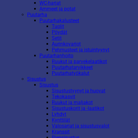
WC-harjat
Ammeet ja potat
Puutarha
Puutarhakalusteet
Tuolit
Pöydät
Setit
Aurinkovarjot
Pehmusteet ja istuintyynyt
Puutarhanhoito
Ruukut ja parvekelaatikot
Puutarhatarvikkeet
Puutarhatyökalut
Sisustus
Sisustus
Sisustustyynyt ja huovat
Tekokasvit
Ruukut ja maljakot
Sisustuskorit ja -laatikot
Lyhdyt
Kynttilät
Valosarjat ja sisustusvalot
Kranssit
Piensisustus