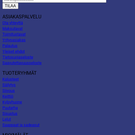
ASIAKASPALVELU
Ota yhteyttä
Maksutavat
Toimitustavat
Yritysasiakas
Palautus
Yleiset ehdot
Tietosuojaseloste
Saavutettavuusseloste
TUOTERYHMÄT
Kalusteet
Säilytys
Siivous
Keittiö
Kylpyhuone
Puutarha
Sisustus
Lelut
Saappaat ja sadeasut