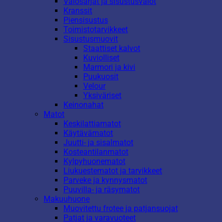
Valosarjat ja sisustusvalot
Kranssit
Piensisustus
Toimistotarvikkeet
Sisustusmuovit
Staattiset kalvot
Kuviolliset
Marmori ja kivi
Puukuosit
Velour
Yksiväriset
Keinonahat
Matot
Keskilattiamatot
Käytävämatot
Juutti- ja sisalmatot
Kosteantilanmatot
Kylpyhuonematot
Liukuestematot ja tarvikkeet
Parveke ja kynnysmatot
Puuvilla- ja räsymatot
Makuuhuone
Muovitettu frotee ja patjansuojat
Patjat ja varavuoteet