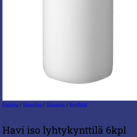
Etusivu
/
Sisustus
/
Sisustus
/
Kynttilät
Havi iso lyhtykynttilä 6kpl