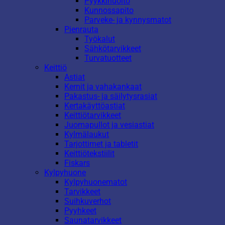
Pyykkihuolto
Kunnossapito
Parveke- ja kynnysmatot
Pienrauta
Työkalut
Sähkötarvikkeet
Turvatuotteet
Keittiö
Astiat
Kernit ja vahakankaat
Pakastus- ja säilytysrasiat
Kertakäyttöastiat
Keittiötarvikkeet
Juomapullot ja vesiastiat
Kylmälaukut
Tarjottimet ja tabletit
Keittiötekstiilit
Fiskars
Kylpyhuone
Kylpyhuonematot
Tarvikkeet
Suihkuverhot
Pyyhkeet
Saunatarvikkeet