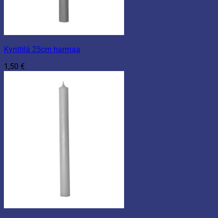
Kynttilä 25cm harmaa
1,50
€