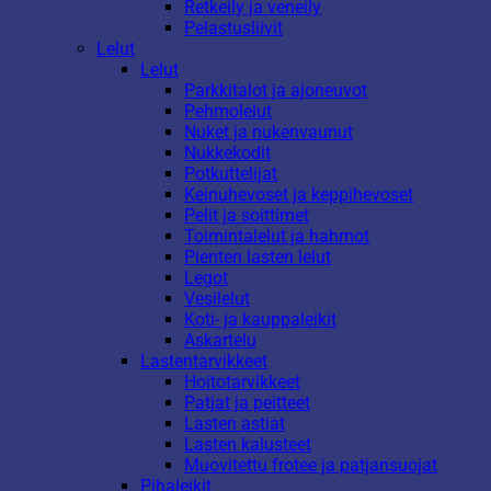
Retkeily ja veneily
Pelastusliivit
Lelut
Lelut
Parkkitalot ja ajoneuvot
Pehmolelut
Nuket ja nukenvaunut
Nukkekodit
Potkuttelijat
Keinuhevoset ja keppihevoset
Pelit ja soittimet
Toimintalelut ja hahmot
Pienten lasten lelut
Legot
Vesilelut
Koti- ja kauppaleikit
Askartelu
Lastentarvikkeet
Hoitotarvikkeet
Patjat ja peitteet
Lasten astiat
Lasten kalusteet
Muovitettu frotee ja patjansuojat
Pihaleikit