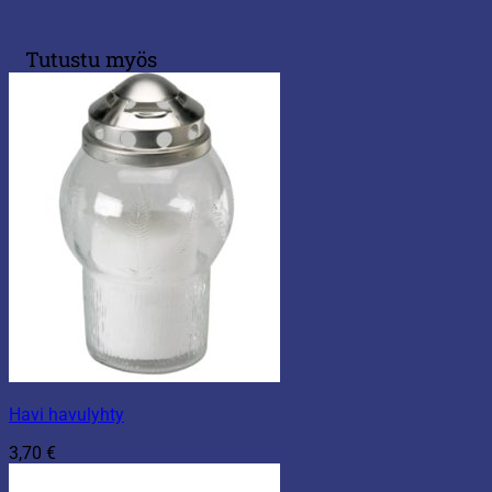
Tutustu myös
Havi havulyhty
3,70
€