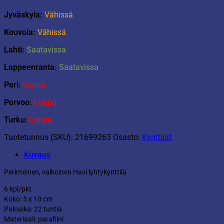
Jyväskyla:
Vähissä
Kouvola:
Vähissä
Lahti:
Saatavissa
Lappeenranta:
Saatavissa
Pori:
Loppu
Porvoo:
Loppu
Turku:
Loppu
Tuotetunnus (SKU):
21699263
Osasto:
Kynttilät
Kuvaus
Perinteinen, valkoinen Havi lyhtykynttilä
6 kpl/pkt
Koko: 5 x 10 cm
Paloaika: 22 tuntia
Materiaali: parafiini