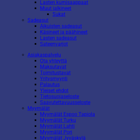
Lasten kumisaappaat
Muut jalkineet
Sukat
Sadeasut
Aikuisten sadeasut
Käsineet ja päähineet
Lasten sadeasut
Sateenvarjot
Asiakaspalvelu
Ota yhteyttä
Maksutavat
Toimitustavat
Yritysmyynti
Palautus
Yleiset ehdot
Tietosuojaseloste
Saavutettavuusseloste
Myymälät
Myymälät Espoo Tapiola
Myymälät Turku
Myymälät Lahti
Myymälät Pori
Myymälät Jyväskylä