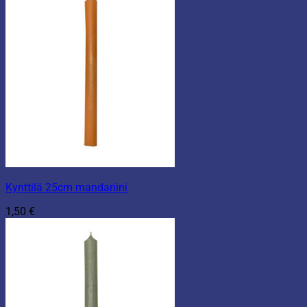
Kynttilä 25cm mandariini
1,50
€