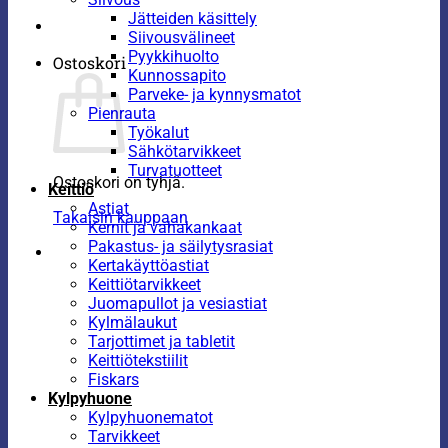
Jätteiden käsittely
Siivousvälineet
Pyykkihuolto
Ostoskori
Kunnossapito
Parveke- ja kynnysmatot
Pienrauta
Työkalut
Sähkötarvikkeet
Turvatuotteet
Ostoskori on tyhjä.
Keittiö
Astiat
Takaisin kauppaan
Kernit ja vahakankaat
Pakastus- ja säilytysrasiat
Kertakäyttöastiat
Keittiötarvikkeet
Juomapullot ja vesiastiat
Kylmälaukut
Tarjottimet ja tabletit
Keittiötekstiilit
Fiskars
Kylpyhuone
Kylpyhuonematot
Tarvikkeet