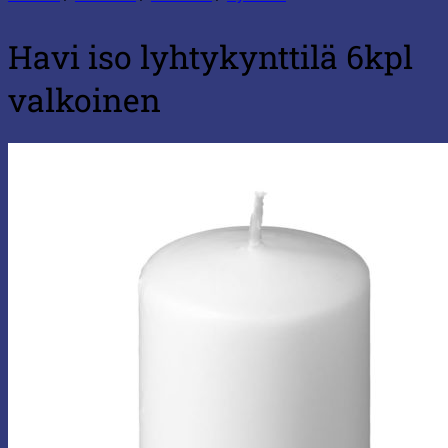
Havi iso lyhtykynttilä 6kpl
valkoinen