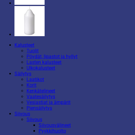
Kalusteet
Tuolit
Pöydät, lipastot ja hyllyt
Lasten kalusteet
Ulkokalusteet
Säilytys
Laatikot
Korit
Kenkätelineet
Vaatesäilytys
Vesiastiat ja ämpärit
Piensäilytys
Siivous
Siivous
Siivousvälineet
Pyykkihuolto