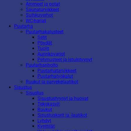
Ammeet ja potat
Saunatarvikkeet
Suihkuverhot
WC-harjat
Puutarha
Puutarhakalusteet
Setit
Pöydät
Tuolit
Aurinkovarjot
Pehmusteet ja istuintyynyt
Puutarhanhoito
Puutarhatarvikkeet
Puutarhatyökalut
Ruukut ja parvekelaatikot
Sisustus
Sisustus
Sisustustyynyt ja huovat
Tekokasvit
Ruukut
Sisustuskorit ja -laatikot
Lyhdyt
Kynttilät