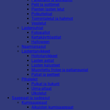
Pelit ja soittimet
Pienten lasten lelut
Potkuttelijat
Toimintalelut ja hahmot
Vesilelut
Lastenjuhlat
Foliopallot
Kertakäyttöastiat
Halloween
Naamiaisasut
Lastentarvikkeet
Hoitotarvikkeet
Lasten astiat
Lasten kalusteet
Muovitettu frotee ja patjansuojat
Patjat ja peitteet
Pihaleikit
Pulkat ja liukurit
Uima-altaat
Ulkolelut
Saappaat ja sadeasut
Kumisaappaat
Aikuisten kumisaappaat