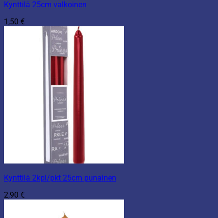
Kynttilä 25cm valkoinen
1,50
€
Kynttilä 2kpl/pkt 25cm punainen
2,90
€