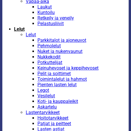
Vapaa-aika
Laukut
Kuntoilu
Retkeily ja veneily
Pelastusliivit
Lelut
Lelut
Parkkitalot ja ajoneuvot
Pehmolelut
Nuket ja nukenvaunut
Nukkekodit
Potkuttelijat
Keinuhevoset ja keppihevoset
Pelit ja soittimet
Toimintalelut ja hahmot
Pienten lasten lelut
Legot
Vesilelut
Koti- ja kauppaleikit
Askartelu
Lastentarvikkeet
Hoitotarvikkeet
Patjat ja peitteet
Lasten astiat