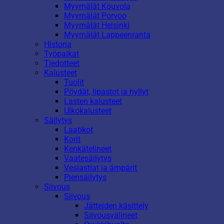
Myymälät Kouvola
Myymälät Porvoo
Myymälät Helsinki
Myymälät Lappeenranta
Historia
Työpaikat
Tiedotteet
Kalusteet
Tuolit
Pöydät, lipastot ja hyllyt
Lasten kalusteet
Ulkokalusteet
Säilytys
Laatikot
Korit
Kenkätelineet
Vaatesäilytys
Vesiastiat ja ämpärit
Piensäilytys
Siivous
Siivous
Jätteiden käsittely
Siivousvälineet