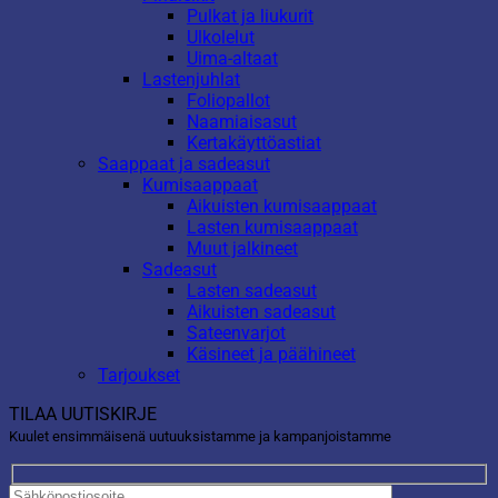
Pulkat ja liukurit
Ulkolelut
Uima-altaat
Lastenjuhlat
Foliopallot
Naamiaisasut
Kertakäyttöastiat
Saappaat ja sadeasut
Kumisaappaat
Aikuisten kumisaappaat
Lasten kumisaappaat
Muut jalkineet
Sadeasut
Lasten sadeasut
Aikuisten sadeasut
Sateenvarjot
Käsineet ja päähineet
Tarjoukset
TILAA UUTISKIRJE
Kuulet ensimmäisenä uutuuksistamme ja kampanjoistamme