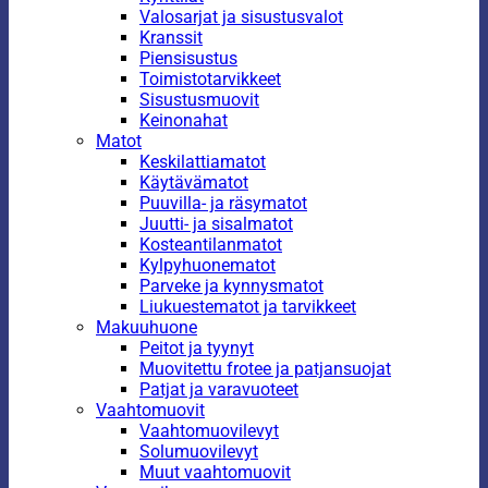
Valosarjat ja sisustusvalot
Kranssit
Piensisustus
Toimistotarvikkeet
Sisustusmuovit
Keinonahat
Matot
Keskilattiamatot
Käytävämatot
Puuvilla- ja räsymatot
Juutti- ja sisalmatot
Kosteantilanmatot
Kylpyhuonematot
Parveke ja kynnysmatot
Liukuestematot ja tarvikkeet
Makuuhuone
Peitot ja tyynyt
Muovitettu frotee ja patjansuojat
Patjat ja varavuoteet
Vaahtomuovit
Vaahtomuovilevyt
Solumuovilevyt
Muut vaahtomuovit