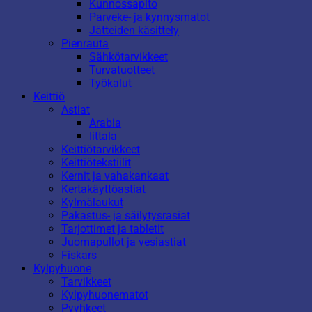
Kunnossapito
Parveke- ja kynnysmatot
Jätteiden käsittely
Pienrauta
Sähkötarvikkeet
Turvatuotteet
Työkalut
Keittiö
Astiat
Arabia
Iittala
Keittiötarvikkeet
Keittiötekstiilit
Kernit ja vahakankaat
Kertakäyttöastiat
Kylmälaukut
Pakastus- ja säilytysrasiat
Tarjottimet ja tabletit
Juomapullot ja vesiastiat
Fiskars
Kylpyhuone
Tarvikkeet
Kylpyhuonematot
Pyyhkeet