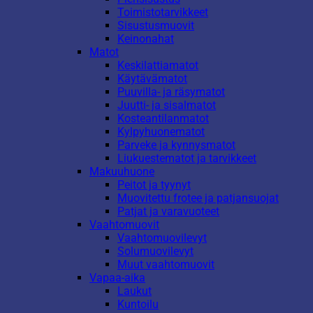
Toimistotarvikkeet
Sisustusmuovit
Keinonahat
Matot
Keskilattiamatot
Käytävämatot
Puuvilla- ja räsymatot
Juutti- ja sisalmatot
Kosteantilanmatot
Kylpyhuonematot
Parveke ja kynnysmatot
Liukuestematot ja tarvikkeet
Makuuhuone
Peitot ja tyynyt
Muovitettu frotee ja patjansuojat
Patjat ja varavuoteet
Vaahtomuovit
Vaahtomuovilevyt
Solumuovilevyt
Muut vaahtomuovit
Vapaa-aika
Laukut
Kuntoilu