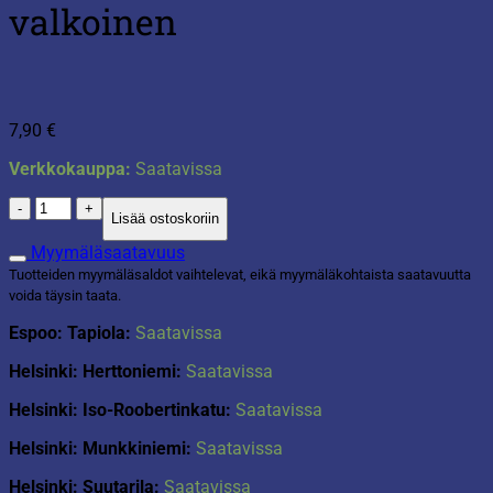
valkoinen
7,90
€
Verkkokauppa:
Saatavissa
Havi
Lisää ostoskoriin
iso
lyhtykynttilä
Myymäläsaatavuus
6kpl
Tuotteiden myymäläsaldot vaihtelevat, eikä myymäläkohtaista saatavuutta
valkoinen
voida täysin taata.
määrä
Espoo: Tapiola:
Saatavissa
Helsinki: Herttoniemi:
Saatavissa
Helsinki: Iso-Roobertinkatu:
Saatavissa
Helsinki: Munkkiniemi:
Saatavissa
Helsinki: Suutarila:
Saatavissa