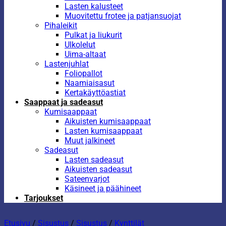
Lasten kalusteet
Muovitettu frotee ja patjansuojat
Pihaleikit
Pulkat ja liukurit
Ulkolelut
Uima-altaat
Lastenjuhlat
Foliopallot
Naamiaisasut
Kertakäyttöastiat
Saappaat ja sadeasut
Kumisaappaat
Aikuisten kumisaappaat
Lasten kumisaappaat
Muut jalkineet
Sadeasut
Lasten sadeasut
Aikuisten sadeasut
Sateenvarjot
Käsineet ja päähineet
Tarjoukset
Etusivu
/
Sisustus
/
Sisustus
/
Kynttilät