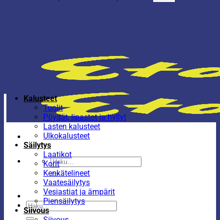
Kalusteet
Tuolit
Pöydät, lipastot ja hyllyt
Lasten kalusteet
Ulkokalusteet
Säilytys
Laatikot
Etsi:
Korit
Kenkätelineet
Vaatesäilytys
Vesiastiat ja ämpärit
Piensäilytys
Etsi:
Siivous
Siivous