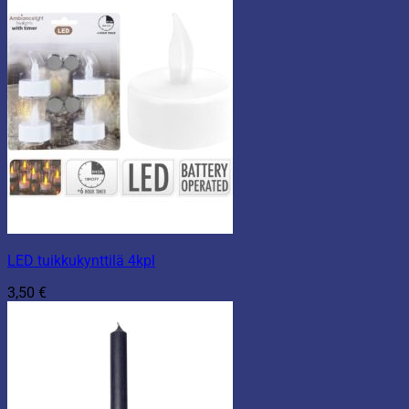
LED tuikkukynttilä 4kpl
3,50
€