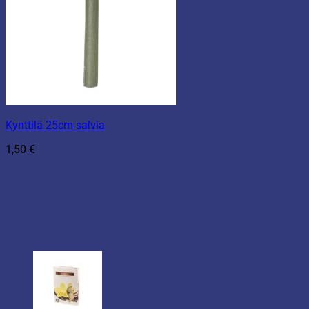
Kynttilä 25cm salvia
1,50
€