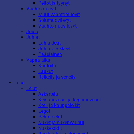
Peitot ja tyynyt
Vaahtomuovit
Muut vaahtomuovit
Solumuovilevyt
Vaahtomuovilevyt
Joulu
Juhlat
Lahjaideat
Juhlatarvikkeet
Pääsiäinen
Vapaa-aika
Kuntoilu
Laukut
Retkeily ja veneily
Lelut
Lelut
Askartelu
Keinuhevoset ja keppihevoset
Koti- ja kauppaleikit
Legot
Pehmolelut
Nuket ja nukenvaunut
Nukkekodit
Parkkitalot ja ajoneuvot