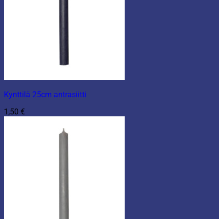
Kynttilä 25cm antrasiitti
1,50
€