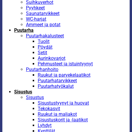
Suihkuverhot
Pyyhkeet
Saunatarvikkeet
WC-harjat
Ammeet ja potat
Puutarha
Puutarhakalusteet
Tuolit
Pöydät
Setit
Aurinkovarjot
Pehmusteet ja istuintyynyt
Puutarhanhoito
Ruukut ja parvekelaatikot
Puutarhatarvikkeet
Puutarhatyökalut
Sisustus
Sisustus
Sisustustyynyt ja huovat
Tekokasvit
Ruukut ja maljakot
Sisustuskorit ja -laatikot
Lyhdyt
Kynttilät